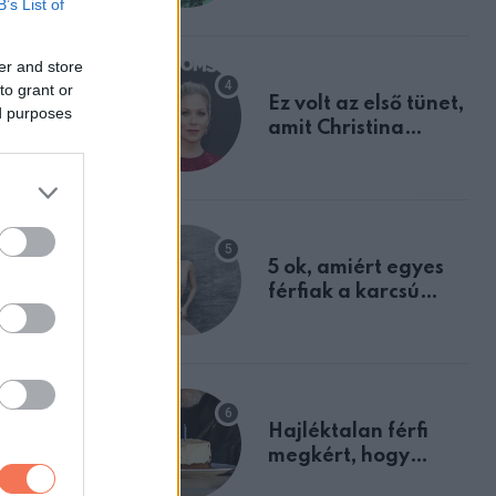
B’s List of
tulajdonságodat
er and store
to grant or
Ez volt az első tünet,
ed purposes
amit Christina
Applegate éveken
át félreértett, pedig
a szklerózis
multiplex
egyértelmű jele volt
5 ok, amiért egyes
férfiak a karcsú
nőket részesítik
előnyben
Hajléktalan férfi
megkért, hogy
vegyek neki kávét a