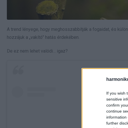
A trend lényege, hogy meghosszabbítják a fogaidat, és kül
hozzájuk a „vakító” hatás érdekében.
De ez nem lehet valódi… igaz?
harmonik
If you wish 
sensitive in
confirm you
continue se
information 
further disc