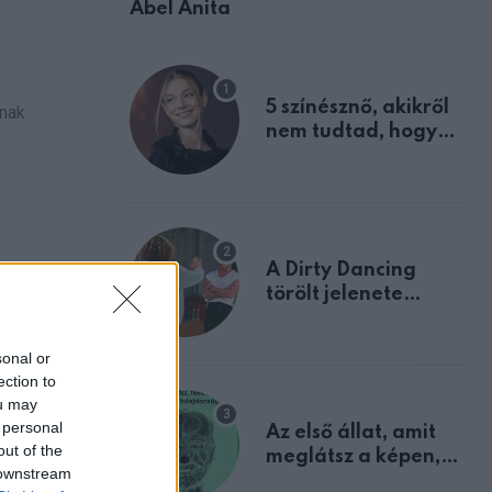
Ábel Anita
5 színésznő, akikről
dnak
nem tudtad, hogy
fiúként születtek
A Dirty Dancing
törölt jelenete
megerősíti azt, amit
mindannyian
sonal or
sejtettünk
ection to
ou may
 personal
Az első állat, amit
out of the
meglátsz a képen,
 downstream
elárulja legrosszabb