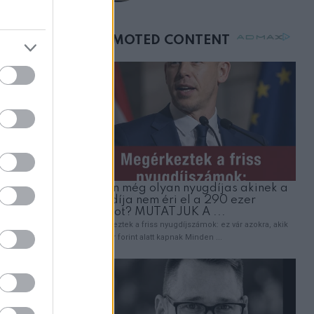
születésnapján –
órákkal később
mellettem ült az első
osztályon
ve, hogy