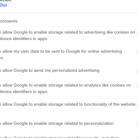
Out
bejegyzés
consents
fogaikkal… okok miatt. De biztos csak viccelnek, nem?
o allow Google to enable storage related to advertising like cookies on
evice identifiers in apps.
nagyon kellemetlen divatbemutatónak tűnik. Arról nem is beszél
o allow my user data to be sent to Google for online advertising
s.
to allow Google to send me personalized advertising.
o allow Google to enable storage related to analytics like cookies on
evice identifiers in apps.
o allow Google to enable storage related to functionality of the website
o allow Google to enable storage related to personalization.
o allow Google to enable storage related to security, including