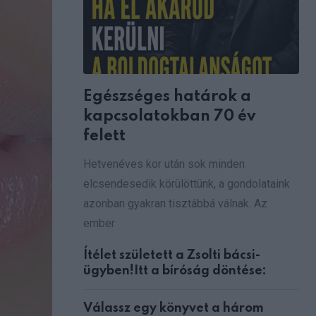
Egészséges határok a
kapcsolatokban 70 év
felett
Hetvenéves kor után sok minden
elcsendesedik körülöttünk, a gondolataink
azonban gyakran tisztábbá válnak. Az
ember
Ítélet született a Zsolti bácsi-
ügyben!Itt a bíróság döntése:
Válassz egy könyvet a három