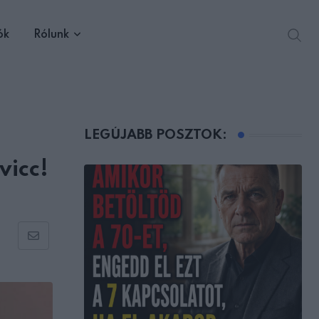
ók
Rólunk
LEGÚJABB POSZTOK:
vicc!
Share
via
Email