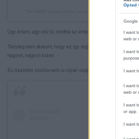
Opted 
The RAME dentist (@the_rame_dentist) által megosztott 
Google 
Úgy értem, úgy néz ki, mintha az emberek ezt tették volna a 
I want t
web or d
Tényleg nem akarom, hogy ez így legyen. Először is, ez egy 
I want t
nagyon, nagyon bizarr.
purpose
És őszintén szólva nem is olyan szép látvány.
I want 
I want t
web or d
I want t
or app.
I want t
I want t