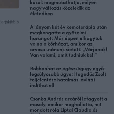
közül: megmutathatja, milyen
nagy változás közeledik az
életedben
 legalábbis
A lányom két év kemoterápia után
megkongatta a győzelmi
harangot. Már éppen elhagytuk
volna a kórházat, amikor az
orvosa utánunk sietett: „Várjanak!
Van valami, amit tudniuk kell”
Robbanhat az egészségügy egyik
legsúlyosabb ügye: Hegedűs Zsolt
feljelentése hatalmas lavinát
indíthat el!
Csonka András arcáról lefagyott a
mosoly, amikor meghallotta, mit
mondott róla Liptai Claudia és