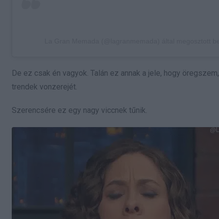
La Gran Memada (@lagranmemada) által megosztott b
De ez csak én vagyok. Talán ez annak a jele, hogy öregszem
trendek vonzerejét.
Szerencsére ez egy nagy viccnek tűnik.