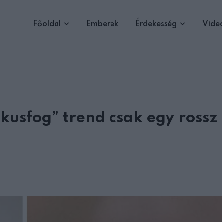
Főoldal
Emberek
Érdekesség
Vide
usfog” trend csak egy rossz 