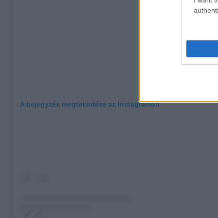
authenti
A bejegyzés megtekintése az Instagramon