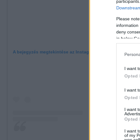
participants
Downstream 
Please note
information 
deny consent
in below Go
A bejegyzés megtekintése az Instagramon
Persona
I want t
Opted 
I want t
Opted 
I want 
Advertis
Opted 
I want t
of my P
was col