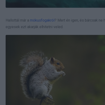
Hallottál már a
mókusfogakról
? Mert én igen, és bárcsak ne 
egyesek ezt akarják elhitetni veled.