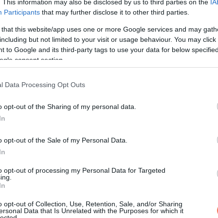
. This information may also be disclosed by us to third parties on the
IA
Participants
that may further disclose it to other third parties.
 that this website/app uses one or more Google services and may gath
including but not limited to your visit or usage behaviour. You may click 
 to Google and its third-party tags to use your data for below specifi
ogle consent section.
l Data Processing Opt Outs
o opt-out of the Sharing of my personal data.
In
o opt-out of the Sale of my Personal Data.
In
to opt-out of processing my Personal Data for Targeted
ing.
In
o opt-out of Collection, Use, Retention, Sale, and/or Sharing
ersonal Data that Is Unrelated with the Purposes for which it
lected.