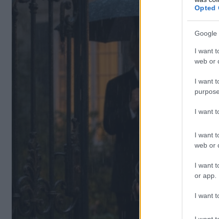
Opted 
Google 
I want t
web or d
I want t
purpose
I want 
I want t
web or d
I want t
or app.
I want t
I want t