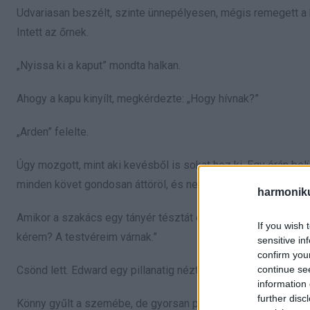
Udvariasan beszélt, szinte ünnepélyesen, mégis remegett a 
Intett az őrnek.
„Nyissa ki a kaput” mondta halkan.
Ahogy a kapu kinyílt, megkérdezte: „Hogy hívnak?”
„Arden” felelte.
Úgy mozgott, mint aki kevésből is sokat hoz ki. Egy órán be
minden követ gondosan áttöröl, és nem áll meg, amíg minden
harmonik
Amikor a szakács egy tányér tésztát és sült zöldséget tett e
If you wish 
kérem? A testvéreim várnak.”
sensitive in
confirm you
continue se
Csönd lett. Edward egy pillanatig nézte, majd így szólt: „Te i
information 
further disc
Könny gyűlt a szemébe, de gyorsan pislogott. „Köszönöm, u