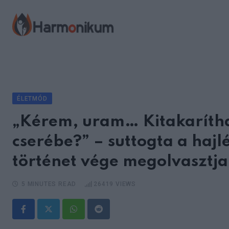
Skip
to
content
ÉLETMÓD
„Kérem, uram… Kitakarítha
cserébe?” – suttogta a hajl
történet vége megolvasztja
5 MINUTES READ
26419
VIEWS
Whatsapp
Reddit