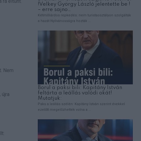
rá eltűnt.
et. Nem
 újra
lt: