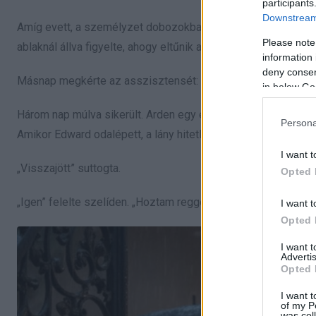
participants
Downstream 
Amíg evett, a személyzet dobozokba rakta a vacsorát a két fi
Please note
ablaknál állva figyelte, ahogy eltűnik az üres utcán. A kép s
information 
deny consent
Másnap megkérte az asszisztensét: „Keressék meg a lányt.
in below Go
Három nap múlva sikerült. Arden egy elhagyott vasúti raktárn
Persona
Amikor Edward odalépett, a lány hitetlenkedve nézett fel.
I want t
„Visszajött” suttogta.
Opted 
„Igen” felelte szelíden. „Hoztam reggelit.”
I want t
Opted 
I want 
Advertis
Opted 
I want t
of my P
was col