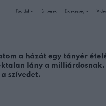
Főoldal
Emberek
Érdekesség
Vide
tom a házát egy tányér étel
éktalan lány a milliárdosnak.
 a szívedet.