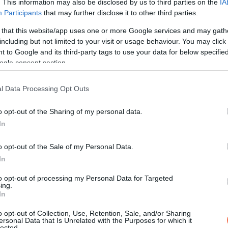
. This information may also be disclosed by us to third parties on the
IA
Participants
that may further disclose it to other third parties.
únak is. Amikor aznap este elindult, mindkét karján étellel, Edwa
 that this website/app uses one or more Google services and may gath
okáig nem hagyta nyugodni.
including but not limited to your visit or usage behaviour. You may click 
 to Google and its third-party tags to use your data for below specifi
”
ogle consent section.
ál húzta meg magát, egy vékony takaró alatt, két kisfiúval össze
l Data Processing Opt Outs
o opt-out of the Sharing of my personal data.
In
o opt-out of the Sale of my Personal Data.
In
to opt-out of processing my Personal Data for Targeted
ing.
In
o opt-out of Collection, Use, Retention, Sale, and/or Sharing
ersonal Data that Is Unrelated with the Purposes for which it
lected.