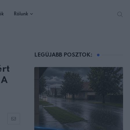
ók
Rólunk
LEGÚJABB POSZTOK:
ért
 A
Share