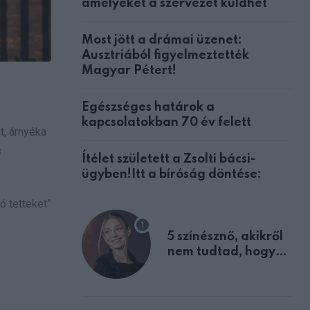
amelyeket a szervezet küldhet
Most jött a drámai üzenet:
Ausztriából figyelmeztették
Magyar Pétert!
Egészséges határok a
kapcsolatokban 70 év felett
t, árnyéka
s
Ítélet született a Zsolti bácsi-
ügyben!Itt a bíróság döntése:
ó tetteket”
5 színésznő, akikről
nem tudtad, hogy
fiúként születtek