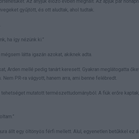
örténetüket. Az anyjuk előző évben meghalt. Az apjuk pár hónapra 
üvegeket gyűjtött, és ott aludtak, ahol tudtak.
.
nk, ha így nézünk ki.”
, mégsem látta igazán azokat, akiknek adta.
iúkat, Arden mellé pedig tanárt keresett. Gyakran meglátogatta ők
s. Nem PR-ra vágyott, hanem arra, ami benne felébredt.
s tehetséget mutatott természettudományból. A fiúk erőre kaptak,
oltam.”
ra állt egy öltönyös férfi mellett. Alul, egyenetlen betűkkel ez ál