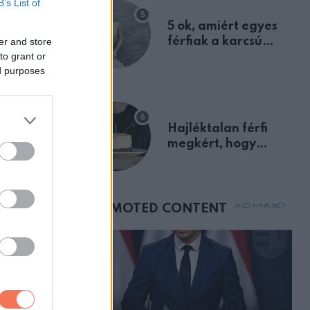
B’s List of
egyértelmű jele volt
5 ok, amiért egyes
rd az
férfiak a karcsú
er and store
to grant or
nőket részesítik
ed purposes
előnyben
kuporodva.
Hajléktalan férfi
megkért, hogy
vegyek neki kávét a
születésnapján –
órákkal később
mellettem ült az első
osztályon