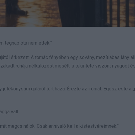
im tegnap óta nem ettek.”
tól érkezett. A tornác fényében egy sovány, mezítlábas lány áll
akadt ruhája nélkülözést mesélt, a tekintete viszont nyugodt é
ékonysági gáláról tért haza. Érezte az iróniát. Egész este a „j
ággá vált.
ármit megcsinálok. Csak ennivaló kell a kistestvéreimnek.”