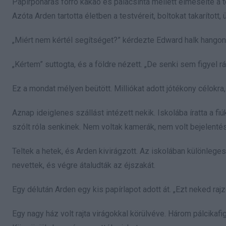
Papírpoharas forró kakaó és palacsinta mellett elmesélte a t
Azóta Arden tartotta életben a testvéreit, boltokat takarított, 
„Miért nem kértél segítséget?” kérdezte Edward halk hangon
„Kértem” suttogta, és a földre nézett. „De senki sem figyel rá
Ez a mondat mélyen beütött. Milliókat adott jótékony célokra
Aznap ideiglenes szállást intézett nekik. Iskolába íratta a f
szólt róla senkinek. Nem voltak kamerák, nem volt bejelenté
Teltek a hetek, és Arden kivirágzott. Az iskolában különlege
nevettek, és végre átaludták az éjszakát.
Egy délután Arden egy kis papírlapot adott át. „Ezt neked rajz
Egy nagy ház volt rajta virágokkal körülvéve. Három pálcikafigu