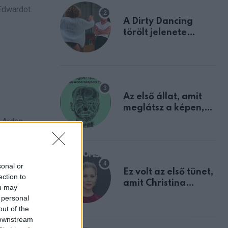
Edwardot.
A Dirty Dancing
törölt jelenete
megerősíti azt, amit
mindannyian
sejtettünk
Az első állat, amit
meglátsz a képen,
elárulja legrosszabb
y Arden
tulajdonságodat
za,
sonal or
Ez volt az első tünet,
ection to
amit Christina
ou may
Applegate éveken
 personal
át félreértett, pedig
out of the
a szklerózis
 downstream
multiplex