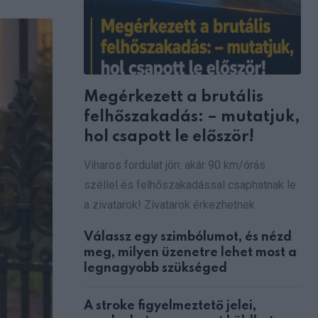
via
Email
Megérkezett a brutális
felhőszakadás: – mutatjuk,
hol csapott le először!
Viharos fordulat jön: akár 90 km/órás
széllel és felhőszakadással csaphatnak le
a zivatarok! Zivatarok érkezhetnek
Válassz egy szimbólumot, és nézd
meg, milyen üzenetre lehet most a
legnagyobb szükséged
A stroke figyelmeztető jelei,