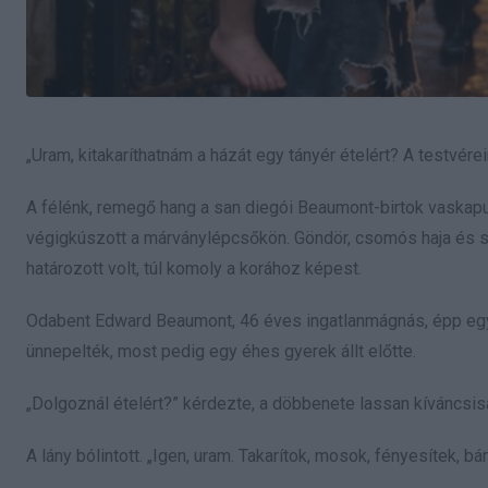
„Uram, kitakaríthatnám a házát egy tányér ételért? A testvére
A félénk, remegő hang a san diegói Beaumont-birtok vaskapujá
végigkúszott a márványlépcsőkön. Göndör, csomós haja és sz
határozott volt, túl komoly a korához képest.
Odabent Edward Beaumont, 46 éves ingatlanmágnás, épp egy jót
ünnepelték, most pedig egy éhes gyerek állt előtte.
„Dolgoznál ételért?” kérdezte, a döbbenete lassan kíváncsis
A lány bólintott. „Igen, uram. Takarítok, mosok, fényesítek, b