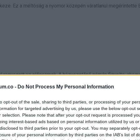
keze. Ez a méltóság a nyomor közepén váratlanul megérintette 
lül ragyogott az előcsarnok. A házvezetőnő némán figyelte, ahog
 tiszta nem lesz.
um.co -
Do Not Process My Personal Information
lé, a lány vágyakozva nézte, aztán megtorpant. „Elvihetem ezt ha
to opt-out of the sale, sharing to third parties, or processing of your per
formation for targeted advertising by us, please use the below opt-out s
r selection. Please note that after your opt-out request is processed y
eing interest-based ads based on personal information utilized by us or
tt eszel, nekik pedig csomagolunk.”
disclosed to third parties prior to your opt-out. You may separately opt-
losure of your personal information by third parties on the IAB’s list of
ram.”