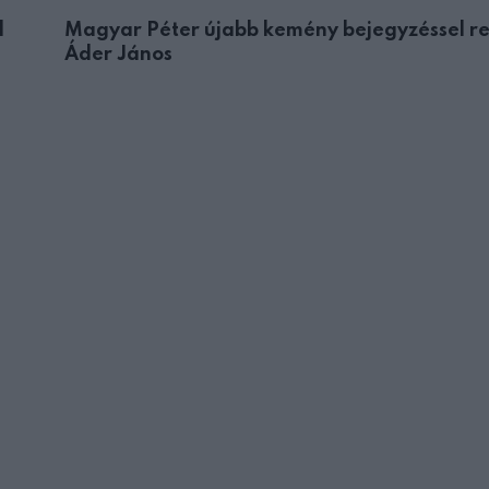
d
Magyar Péter újabb kemény bejegyzéssel r
Áder János