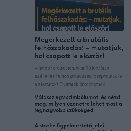
Megérkezett a brutális
felhőszakadás: – mutatjuk,
hol csapott le először!
Viharos fordulat jön: akár 90 km/órás
széllel és felhőszakadással csaphatnak le
a zivatarok! Zivatarok érkezhetnek
Válassz egy szimbólumot, és nézd
meg, milyen üzenetre lehet most a
legnagyobb szükséged
A stroke figyelmeztető jelei,