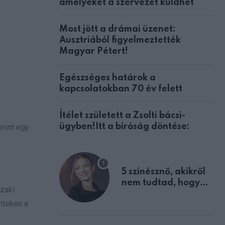
amelyeket a szervezet küldhet
Most jött a drámai üzenet:
Ausztriából figyelmeztették
Magyar Pétert!
Egészséges határok a
kapcsolatokban 70 év felett
Ítélet született a Zsolti bácsi-
ügyben!Itt a bíróság döntése:
erint egy
5 színésznő, akikről
nem tudtad, hogy
szaki
fiúként születtek
nteken a