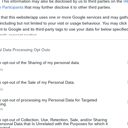
. This information may also be disclosed by us to third parties on the
IA
Participants
that may further disclose it to other third parties.
 that this website/app uses one or more Google services and may gath
including but not limited to your visit or usage behaviour. You may click 
 to Google and its third-party tags to use your data for below specifi
ogle consent section.
l Data Processing Opt Outs
o opt-out of the Sharing of my personal data.
a front elvonulásával vasárnapra megnyugszik az idő. A hétvége
In
a hőmérsékletek 20-25°C körül alakulnak majd.
o opt-out of the Sale of my Personal Data.
In
knak, akik a szabadban tartózkodnak vagy szabadtéri programot
to opt-out of processing my Personal Data for Targeted
ing.
ivel az erős szél és intenzív esőzések nehezíthetik a látási vi
In
 biztonságba helyezni a kinti tárgyakat és lezárni az ablakokat.
o opt-out of Collection, Use, Retention, Sale, and/or Sharing
ersonal Data that Is Unrelated with the Purposes for which it
lected.