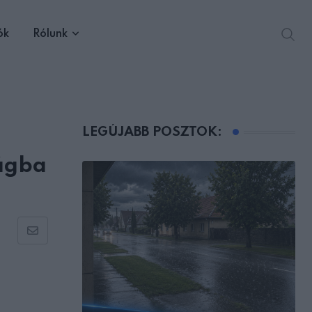
ók
Rólunk
LEGÚJABB POSZTOK:
zágba
Share
via
Email