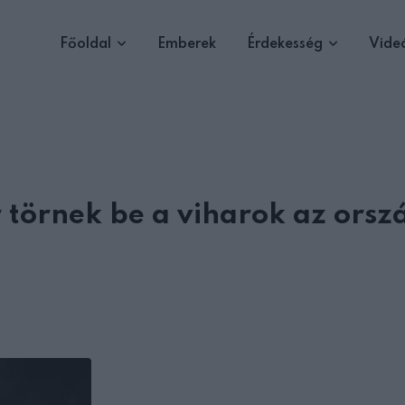
Főoldal
Emberek
Érdekesség
Vide
r törnek be a viharok az ors