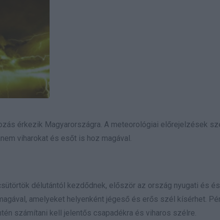
tozás érkezik Magyarországra. A meteorológiai előrejelzések sz
nem viharokat és esőt is hoz magával.
 csütörtök délutántól kezdődnek, először az ország nyugati és é
t magával, amelyeket helyenként jégeső és erős szél kísérhet. Pé
intén számítani kell jelentős csapadékra és viharos szélre.