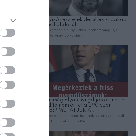
ZT
 volt
égét