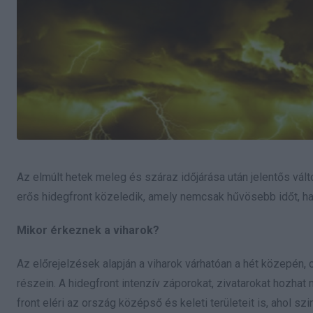
Az elmúlt hetek meleg és száraz időjárása után jelentős vál
erős hidegfront közeledik, amely nemcsak hűvösebb időt, ha
Mikor érkeznek a viharok?
Az előrejelzések alapján a viharok várhatóan a hét közepén,
részein. A hidegfront intenzív záporokat, zivatarokat hozha
front eléri az ország középső és keleti területeit is, ahol sz