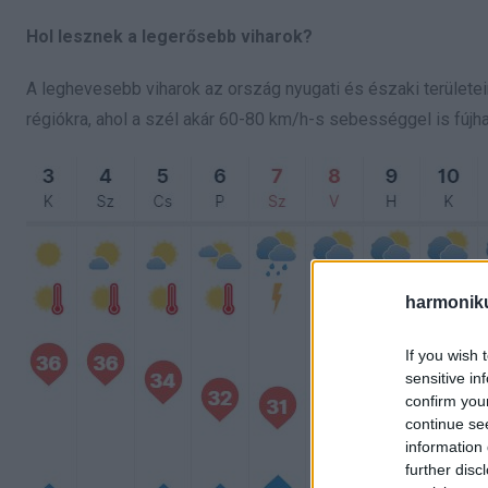
Hol lesznek a legerősebb viharok?
A leghevesebb viharok az ország nyugati és északi területei
régiókra, ahol a szél akár 60-80 km/h-s sebességgel is fújh
harmonik
If you wish 
sensitive in
confirm you
continue se
information 
further disc