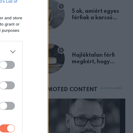
B’s List of
egyértelmű jele volt
5 ok, amiért egyes
férfiak a karcsú
er and store
to grant or
nőket részesítik
ed purposes
előnyben
Hajléktalan férfi
megkért, hogy
 második
vegyek neki kávét a
születésnapján –
órákkal később
mellettem ült az első
osztályon
 terveznek.
szonyokat.