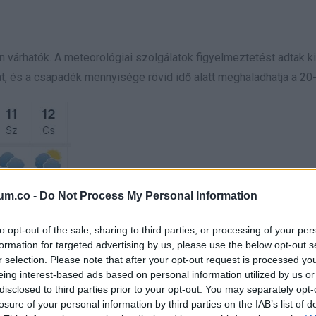
n várhatók. A meteorológiai szolgálatok figyelmeztetést adtak k
at, és a csapadék mennyisége rövid idő alatt meghaladhatja a 20
um.co -
Do Not Process My Personal Information
to opt-out of the sale, sharing to third parties, or processing of your per
formation for targeted advertising by us, please use the below opt-out s
r selection. Please note that after your opt-out request is processed y
eing interest-based ads based on personal information utilized by us or
disclosed to third parties prior to your opt-out. You may separately opt-
losure of your personal information by third parties on the IAB’s list of