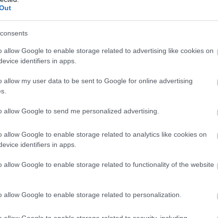
Out
consents
o allow Google to enable storage related to advertising like cookies on
evice identifiers in apps.
o allow my user data to be sent to Google for online advertising
s.
to allow Google to send me personalized advertising.
KÖVETKEZŐ POS
o allow Google to enable storage related to analytics like cookies on
Válás után egy férfi felhívja a
evice identifiers in apps.
feles
o allow Google to enable storage related to functionality of the website
o allow Google to enable storage related to personalization.
o allow Google to enable storage related to security, including