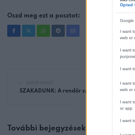
Opted 
Oszd meg ezt a posztot:
Google 
I want t
Whatsapp
Reddit
Share
web or d
via
I want t
Email
purpose
I want 
I want t
ELŐZŐ POSZT
web or d
SZAKADUNK: A rendőr szakmát vált
I want t
or app.
I want t
További bejegyzések
I want t