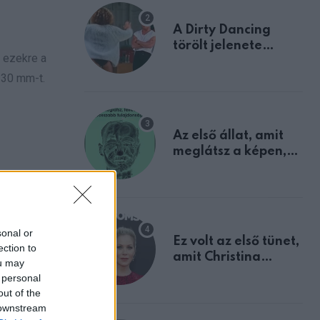
A Dirty Dancing
törölt jelenete
i ezekre a
megerősíti azt, amit
mindannyian
-30 mm-t.
sejtettünk
Az első állat, amit
meglátsz a képen,
elárulja legrosszabb
tulajdonságodat
sonal or
Ez volt az első tünet,
ection to
amit Christina
ou may
Applegate éveken
 personal
át félreértett, pedig
out of the
a szklerózis
 downstream
multiplex