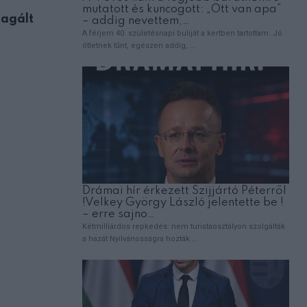
eagált
Amit a banánról tudni érdemes, mielőt