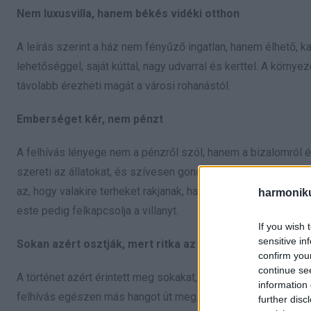
Nem luxusvilla, hanem békés vidéki otthon
A leírás szerint a ház nem fényűző ingatlan, hanem élhető, ka
lehetőséggel, saját kúttal, nagy udvarral és kerttel. A körny
távolabb érezheti magát a városi rohanástól.
Emberséget kér, nem pénzt
A felhívás lényege nem a pénzről szól, hanem a bizalomról és
szereti az állatokat, és szívesen gondoskodik az udvarban élő
az, hogy valakire terheket rakjanak, hanem az, hogy legyen val
harmonik
este pedig felkapcsolja a villanyt.
If you wish 
sensitive in
Sokan azért osztják, mert ritka az ilyen gesztus
confirm you
continue se
A történet azért érintett meg sokakat, mert ma, amikor a lak
information 
felhívás egészen más hangot üt meg. Persze egy ilyen megálla
further disc