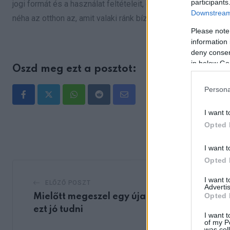
participants
jogi formát és a használat feltételeit, de a történet üzenete 
Downstream 
néha az otthon az, amit valaki ránk bíz, mert hiszi, hogy vigyá
Please note
information 
deny consent
in below Go
Oszd meg ezt a posztot:
Persona
Whatsapp
Reddit
Share
I want t
via
Opted 
Email
I want t
Opted 
I want 
ELŐZŐ POSZT
Advertis
Opted 
Mielőtt megeszel egy újabb avokádót,
ezt jó tudni
I want t
of my P
was col