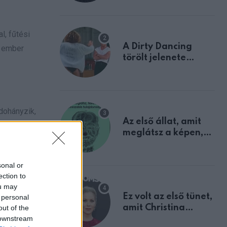
l, fűtési
A Dirty Dancing
z ember
törölt jelenete
megerősíti azt, amit
mindannyian
sejtettünk
 dohányzik,
Az első állat, amit
A cél nem
meglátsz a képen,
kertben,
elárulja legrosszabb
tulajdonságodat
sonal or
ection to
ou may
Ez volt az első tünet,
 personal
l, ez a
amit Christina
out of the
 rezsit, a
 downstream
Applegate éveken