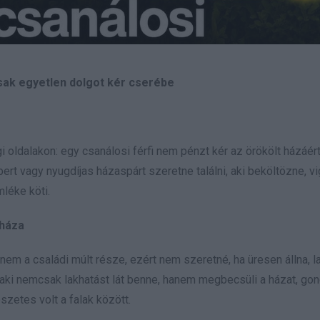
csak egyetlen dolgot kér cserébe
 oldalakon: egy csanálosi férfi nem pénzt kér az örökölt házáér
ert vagy nyugdíjas házaspárt szeretne találni, aki beköltözne, vi
mléke köti.
 háza
nem a családi múlt része, ezért nem szeretné, ha üresen állna, 
aki nemcsak lakhatást lát benne, hanem megbecsüli a házat, gondj
szetes volt a falak között.