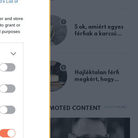
B’s List of
át félreértett, pedig
tméter,
a szklerózis
multiplex
er and store
egyértelmű jele volt
to grant or
5 ok, amiért egyes
ed purposes
férfiak a karcsú
nőket részesítik
előnyben
Hajléktalan férfi
megkért, hogy
vegyek neki kávét a
születésnapján –
órákkal később
mellettem ült az első
ZT
osztályon
tták
amot
tnak