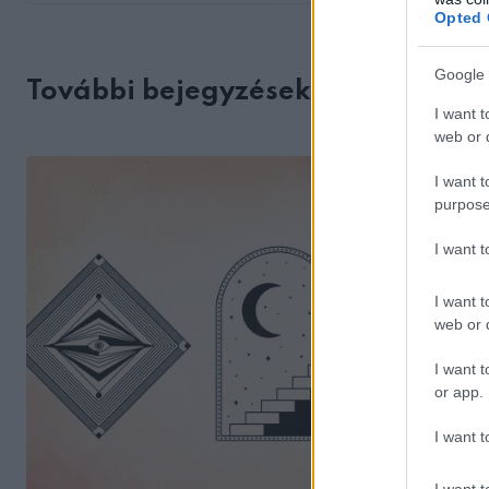
Opted 
Google 
További bejegyzések
I want t
web or d
I want t
purpose
I want 
I want t
web or d
I want t
or app.
I want t
I want t