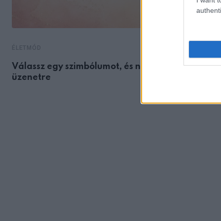
authenti
ÉLETMÓD
,
Válassz egy szimbólumot, és nézd meg, milyen
üzenetre