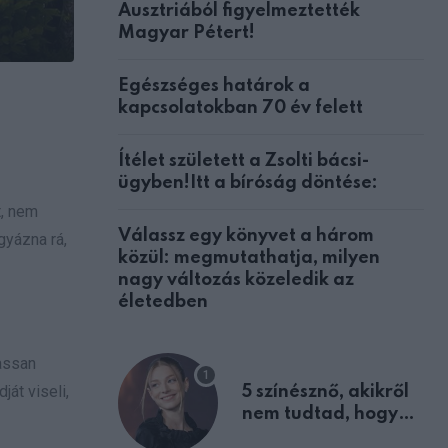
Ausztriából figyelmeztették
Magyar Pétert!
Egészséges határok a
kapcsolatokban 70 év felett
Ítélet született a Zsolti bácsi-
ügyben!Itt a bíróság döntése:
t, nem
Válassz egy könyvet a három
gyázna rá,
közül: megmutathatja, milyen
nagy változás közeledik az
életedben
lassan
át viseli,
5 színésznő, akikről
nem tudtad, hogy
fiúként születtek