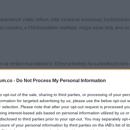
rbantartott vidéki otthon, több szobával, konyhával, fürdőszobáva
ezet csendes, a főút közelében található, mégis olyan hely, ahol a
 az emberi hozzáállásról. Előnyt jelenthet, ha a jelentkező nem
 kutyákról, az állatok ellátását pedig a tulajdonos biztosítaná. 
aki a házban, aki reggel kinyitja az ablakot, délután végigsétál a 
um.co -
Do Not Process My Personal Information
to opt-out of the sale, sharing to third parties, or processing of your per
formation for targeted advertising by us, please use the below opt-out s
r selection. Please note that after your opt-out request is processed y
eing interest-based ads based on personal information utilized by us or
hatás, az időskori biztonság és az örökség sokszor a pénzről szó
disclosed to third parties prior to your opt-out. You may separately opt-
podásnál fontos tisztázni a gyakorlati kérdéseket is, például a
losure of your personal information by third parties on the IAB’s list of