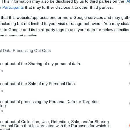
. This information may also be disclosed by us to third parties on the
IA
így is erős: az otthon nem mindig tulajdoni lap, vételár és négyze
Participants
that may further disclose it to other third parties.
zni fogunk rá.
 that this website/app uses one or more Google services and may gath
including but not limited to your visit or usage behaviour. You may click 
 to Google and its third-party tags to use your data for below specifi
ogle consent section.
l Data Processing Opt Outs
o opt-out of the Sharing of my personal data.
In
o opt-out of the Sale of my Personal Data.
In
KÖVETKEZŐ POS
to opt-out of processing my Personal Data for Targeted
ing.
Figyelmeztetés: egyes table
In
vérrögöt, trombózist és szívroh
o opt-out of Collection, Use, Retention, Sale, and/or Sharing
okozha
ersonal Data that Is Unrelated with the Purposes for which it
lected.