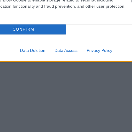
cation functionality and fraud prevention, and other user protection.
ÉLETMÓD
CONFIRM
A stroke figyelmeztető jelei, amelyeket a sz
küldhet
Data Deletion
Data Access
Privacy Policy