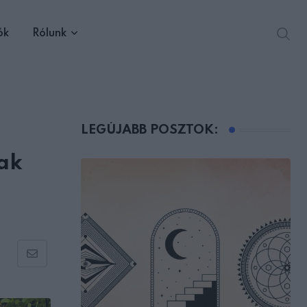
ók
Rólunk
LEGÚJABB POSZTOK:
sak
Share
via
Email