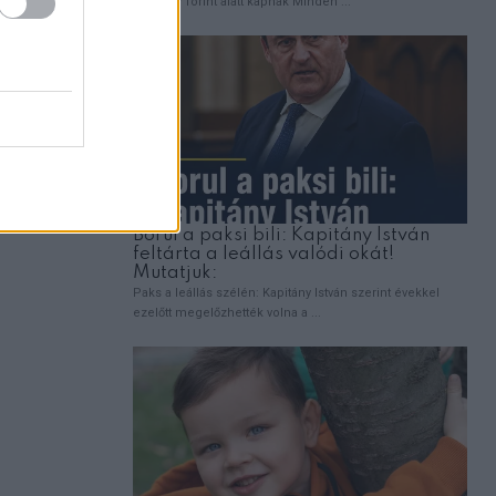
ÉLETMÓD
ervezet
Egészséges határok a kapcsolatokban 70