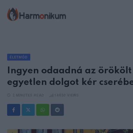
Skip
to
content
ÉLETMÓD
Ingyen odaadná az örökölt h
egyetlen dolgot kér cseréb
2 MINUTES READ
14850
VIEWS
Whatsapp
Reddit