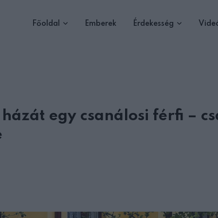
Főoldal
Emberek
Érdekesség
Vide
ázát egy csanálosi férfi – c
e