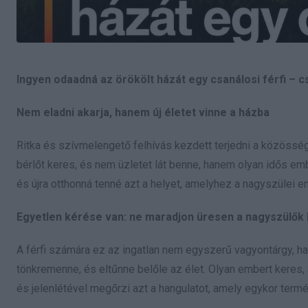
Ingyen odaadná az örökölt házát egy csanálosi férfi – 
Nem eladni akarja, hanem új életet vinne a házba
Ritka és szívmelengető felhívás kezdett terjedni a közösségi
bérlőt keres, és nem üzletet lát benne, hanem olyan idős emb
és újra otthonná tenné azt a helyet, amelyhez a nagyszülei e
Egyetlen kérése van: ne maradjon üresen a nagyszülők
A férfi számára ez az ingatlan nem egyszerű vagyontárgy, ha
tönkremenne, és eltűnne belőle az élet. Olyan embert keres, 
és jelenlétével megőrzi azt a hangulatot, amely egykor termé