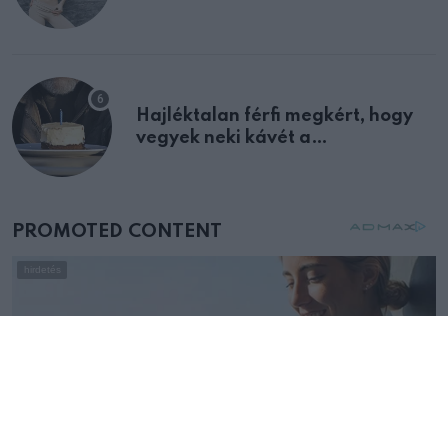
Hajléktalan férfi megkért, hogy
vegyek neki kávét a
születésnapján – órákkal később
mellettem ült az első osztályon