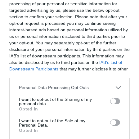
processing of your personal or sensitive information for
targeted advertising by us, please use the below opt-out
section to confirm your selection. Please note that after your
10. Jason Statham
opt-out request is processed you may continue seeing
interest-based ads based on personal information utilized by
us or personal information disclosed to third parties prior to
your opt-out. You may separately opt-out of the further
disclosure of your personal information by third parties on the
IAB’s list of downstream participants. This information may
also be disclosed by us to third parties on the
IAB’s List of
Downstream Participants
that may further disclose it to other
third parties.
Please note that this website/app uses one or more Google
Personal Data Processing Opt Outs
services and may gather and store information including but
not limited to your visit or usage behaviour. You may click to
I want to opt-out of the Sharing of my
personal data.
grant or deny consent to Google and its third-party tags to
Opted In
use your data for below specified purposes in below Google
consent section.
I want to opt-out of the Sale of my
Personal Data.
Opted In
11. Selena Gomez