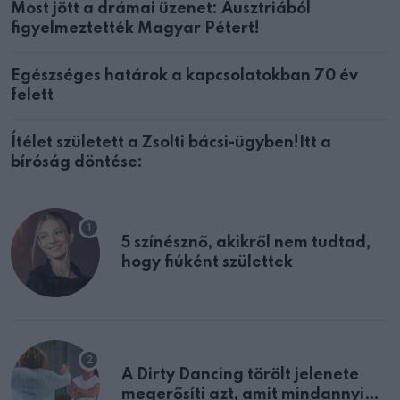
Most jött a drámai üzenet: Ausztriából
figyelmeztették Magyar Pétert!
Egészséges határok a kapcsolatokban 70 év
felett
Ítélet született a Zsolti bácsi-ügyben!Itt a
bíróság döntése:
5 színésznő, akikről nem tudtad,
hogy fiúként születtek
A Dirty Dancing törölt jelenete
megerősíti azt, amit mindannyian