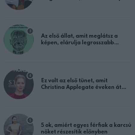
sejtettünk
Az első állat, amit meglátsz a
képen, elárulja legrosszabb
tulajdonságodat
Ez volt az első tünet, amit
Christina Applegate éveken át
félreértett, pedig a szklerózis
multiplex egyértelmű jele volt
5 ok, amiért egyes férfiak a karcsú
nőket részesítik előnyben