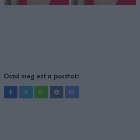
Oszd meg ezt a posztot:
Whatsapp
Reddit
Share
via
Email