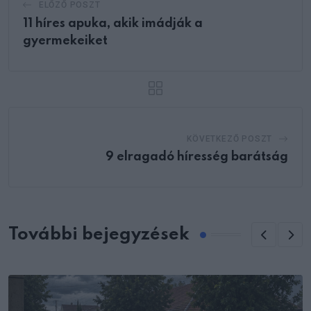
ELŐZŐ POSZT
11 híres apuka, akik imádják a
gyermekeiket
KÖVETKEZŐ POSZT
9 elragadó híresség barátság
További bejegyzések