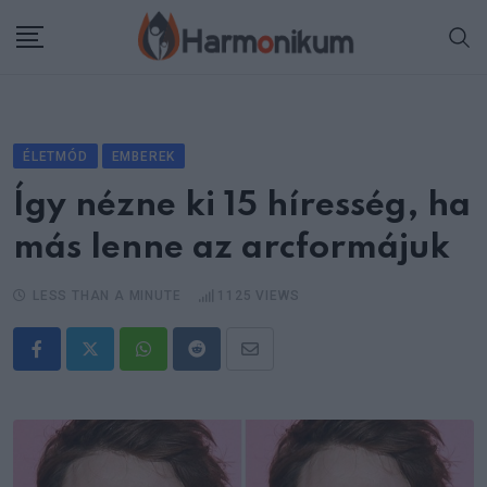
Skip
to
content
ÉLETMÓD
EMBEREK
Így nézne ki 15 híresség, ha
más lenne az arcformájuk
LESS THAN A MINUTE
1125
VIEWS
Whatsapp
Reddit
Share
via
Email