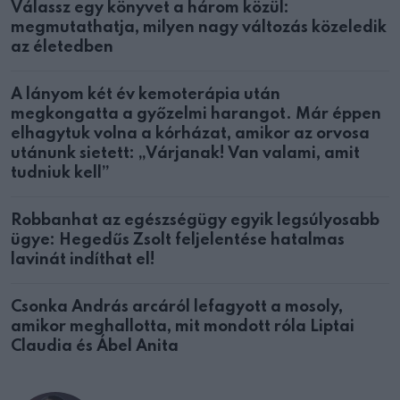
Válassz egy könyvet a három közül:
megmutathatja, milyen nagy változás közeledik
az életedben
A lányom két év kemoterápia után
megkongatta a győzelmi harangot. Már éppen
elhagytuk volna a kórházat, amikor az orvosa
utánunk sietett: „Várjanak! Van valami, amit
tudniuk kell”
Robbanhat az egészségügy egyik legsúlyosabb
ügye: Hegedűs Zsolt feljelentése hatalmas
lavinát indíthat el!
Csonka András arcáról lefagyott a mosoly,
amikor meghallotta, mit mondott róla Liptai
Claudia és Ábel Anita