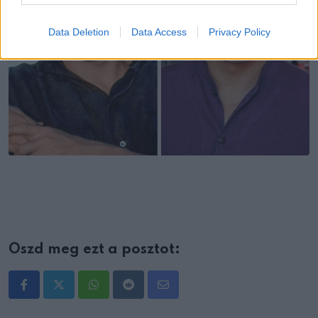
Data Deletion
Data Access
Privacy Policy
Oszd meg ezt a posztot:
Whatsapp
Reddit
Share
via