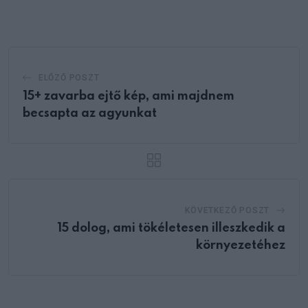
Email
ELŐZŐ POSZT
15+ zavarba ejtő kép, ami majdnem
becsapta az agyunkat
KÖVETKEZŐ POSZT
15 dolog, ami tökéletesen illeszkedik a
környezetéhez