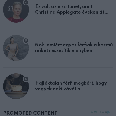
Ez volt az első tünet, amit
Christina Applegate éveken át
félreértett, pedig a szklerózis
multiplex egyértelmű jele volt
5 ok, amiért egyes férfiak a karcsú
nőket részesítik előnyben
Hajléktalan férfi megkért, hogy
vegyek neki kávét a
születésnapján – órákkal később
mellettem ült az első osztályon