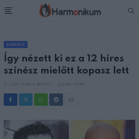
Skip
to
content
EMBEREK
Így nézett ki ez a 12 híres
színész mielőtt kopasz lett
LESS THAN A MINUTE
2284
VIEWS
Whatsapp
Reddit
Share
via
Email