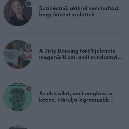
5 színésznő, akikről nem tudtad,
hogy fiúként születtek
A Dirty Dancing törölt jelenete
megerősíti azt, amit mindannyian
sejtettünk
Az első állat, amit meglátsz a
képen, elárulja legrosszabb
tulajdonságodat