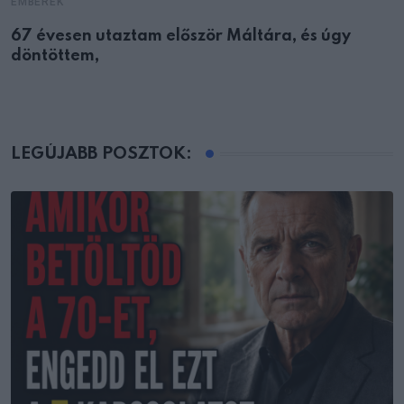
EMBEREK
67 évesen utaztam először Máltára, és úgy
döntöttem,
LEGÚJABB POSZTOK: