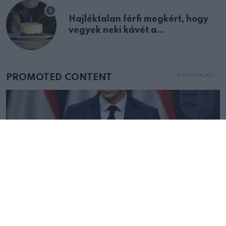
Hajléktalan férfi megkért, hogy
vegyek neki kávét a
születésnapján – órákkal később
mellettem ült az első osztályon