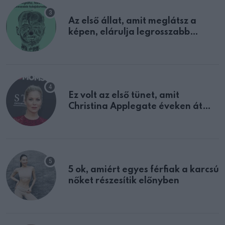
Az első állat, amit meglátsz a
képen, elárulja legrosszabb
tulajdonságodat
Ez volt az első tünet, amit
Christina Applegate éveken át
félreértett, pedig a szklerózis
multiplex egyértelmű jele volt
5 ok, amiért egyes férfiak a karcsú
nőket részesítik előnyben