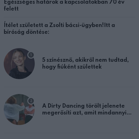
Egészséges határok a kapcsolatokban 70 év
felett
Ítélet született a Zsolti bácsi-ügyben!Itt a
bíróság döntése:
5 színésznő, akikről nem tudtad,
hogy fiúként születtek
A Dirty Dancing törölt jelenete
megerősíti azt, amit mindannyian
sejtettünk