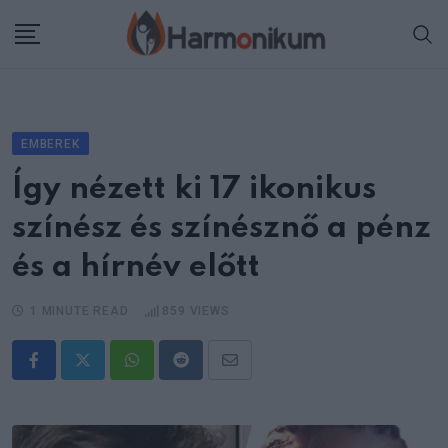
Skip
to
content
EMBEREK
Így nézett ki 17 ikonikus
színész és színésznő a pénz
és a hírnév előtt
1 MINUTE READ
859
VIEWS
Whatsapp
Reddit
Share
via
Email