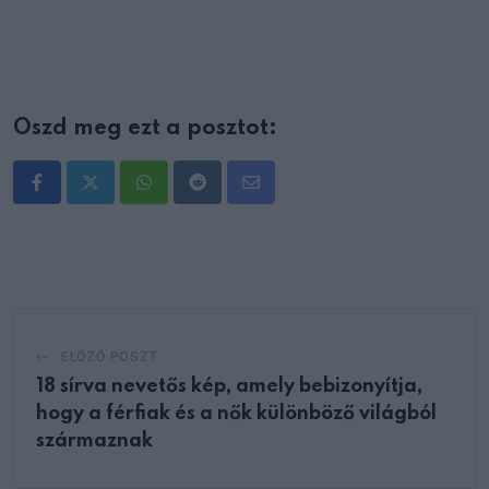
Oszd meg ezt a posztot:
Whatsapp
Reddit
Share
via
Email
ELŐZŐ POSZT
18 sírva nevetős kép, amely bebizonyítja,
hogy a férfiak és a nők különböző világból
származnak