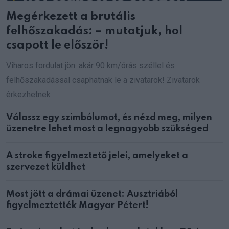
Megérkezett a brutális
felhőszakadás: – mutatjuk, hol
csapott le először!
Viharos fordulat jön: akár 90 km/órás széllel és
felhőszakadással csaphatnak le a zivatarok! Zivatarok
érkezhetnek
Válassz egy szimbólumot, és nézd meg, milyen
üzenetre lehet most a legnagyobb szükséged
A stroke figyelmeztető jelei, amelyeket a
szervezet küldhet
Most jött a drámai üzenet: Ausztriából
figyelmeztették Magyar Pétert!