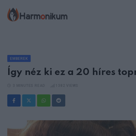
Skip
to
content
EMBEREK
Így néz ki ez a 20 híres to
3 MINUTES READ
1382
VIEWS
Whatsapp
Reddit