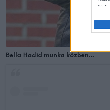
authenti
Bella Hadid munka közben…