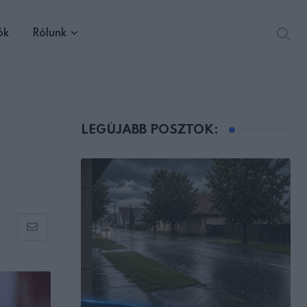
ók
Rólunk
LEGÚJABB POSZTOK:
Share
via
Email