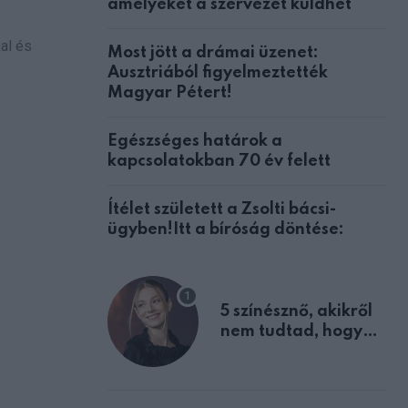
amelyeket a szervezet küldhet
al és
Most jött a drámai üzenet:
Ausztriából figyelmeztették
Magyar Pétert!
Egészséges határok a
kapcsolatokban 70 év felett
Ítélet született a Zsolti bácsi-
ügyben!Itt a bíróság döntése:
5 színésznő, akikről
nem tudtad, hogy
fiúként születtek