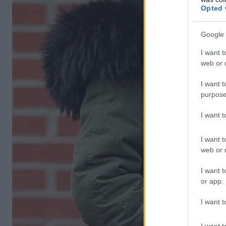
Opted 
Google 
I want t
web or d
I want t
purpose
I want 
I want t
web or d
I want t
or app.
I want t
I want t