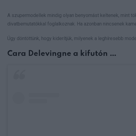
A szupermodellek mindig olyan benyomást keltenek, mint töké
divatbemutatókkal foglalkoznak. Ha azonban nincsenek kamer
Úgy döntöttünk, hogy kiderítjük, milyenek a leghíresebb mod
Cara Delevingne a kifutón …