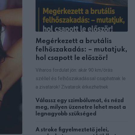
Megérkezett a brutális
felhőszakadás: – mutatjuk,
hol csapott le először!
Viharos fordulat jön: akár 90 km/órás
széllel és felhőszakadással csaphatnak le
a zivatarok! Zivatarok érkezhetnek
Válassz egy szimbólumot, és nézd
meg, milyen üzenetre lehet most a
legnagyobb szükséged
A stroke figyelmeztető jelei,