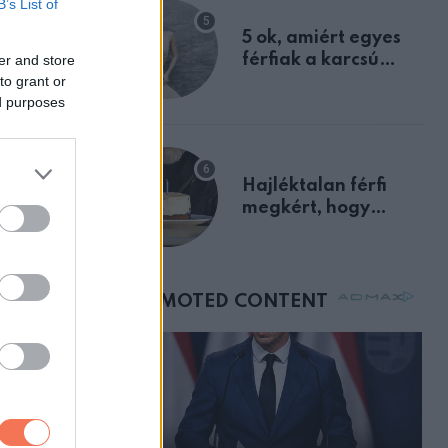
B’s List of
egyértelmű jele volt
5 ok, amiért egyes
férfiak a karcsú
er and store
to grant or
nőket részesítik
ed purposes
előnyben
Hajléktalan férfi
megkért, hogy
vegyek neki kávét a
születésnapján –
órákkal később
mellettem ült az első
osztályon