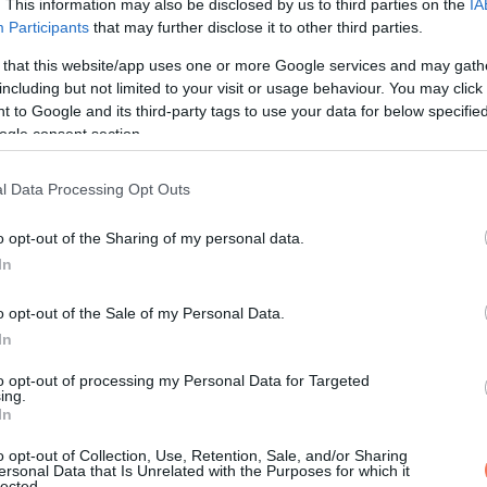
. This information may also be disclosed by us to third parties on the
IA
Participants
that may further disclose it to other third parties.
ejegyzés
 that this website/app uses one or more Google services and may gath
including but not limited to your visit or usage behaviour. You may click 
 to Google and its third-party tags to use your data for below specifi
ogle consent section.
l Data Processing Opt Outs
o opt-out of the Sharing of my personal data.
In
o opt-out of the Sale of my Personal Data.
In
to opt-out of processing my Personal Data for Targeted
ing.
In
o opt-out of Collection, Use, Retention, Sale, and/or Sharing
ersonal Data that Is Unrelated with the Purposes for which it
lected.