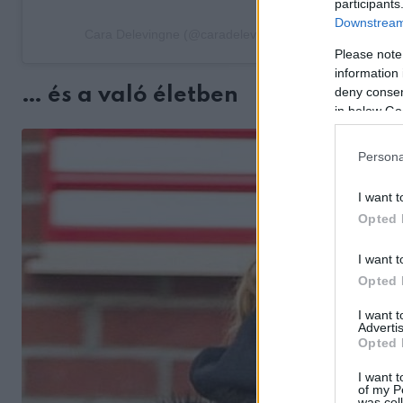
participants
Downstream 
Cara Delevingne (@caradelevingne) által megosztott b
Please note
information 
deny consent
… és a való életben
in below Go
Persona
I want t
Opted 
I want t
Opted 
I want 
Advertis
Opted 
I want t
of my P
was col