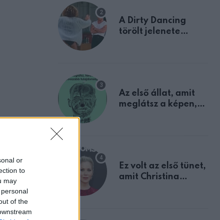
A Dirty Dancing
törölt jelenete
megerősíti azt, amit
mindannyian
sejtettünk
Az első állat, amit
meglátsz a képen,
elárulja legrosszabb
tulajdonságodat
sonal or
Ez volt az első tünet,
ection to
amit Christina
ou may
Applegate éveken
 personal
át félreértett, pedig
out of the
a szklerózis
 downstream
multiplex