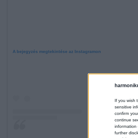
A bejegyzés megtekintése az Instagramon
harmonik
If you wish 
sensitive in
confirm you
continue se
information 
further disc