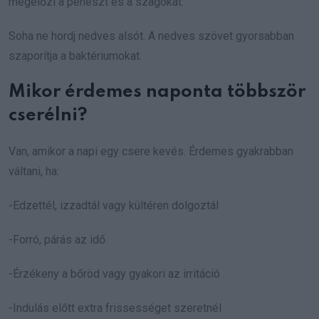
megelőzi a penészt és a szagokat.
Soha ne hordj nedves alsót. A nedves szövet gyorsabban
szaporítja a baktériumokat.
Mikor érdemes naponta többször
cserélni?
Van, amikor a napi egy csere kevés. Érdemes gyakrabban
váltani, ha:
-Edzettél, izzadtál vagy kültéren dolgoztál
-Forró, párás az idő
-Érzékeny a bőröd vagy gyakori az irritáció
-Indulás előtt extra frissességet szeretnél