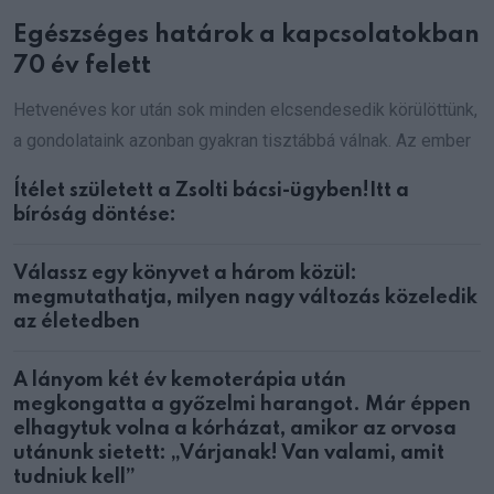
Egészséges határok a kapcsolatokban
70 év felett
Hetvenéves kor után sok minden elcsendesedik körülöttünk,
a gondolataink azonban gyakran tisztábbá válnak. Az ember
Ítélet született a Zsolti bácsi-ügyben!Itt a
bíróság döntése:
Válassz egy könyvet a három közül:
megmutathatja, milyen nagy változás közeledik
az életedben
A lányom két év kemoterápia után
megkongatta a győzelmi harangot. Már éppen
elhagytuk volna a kórházat, amikor az orvosa
utánunk sietett: „Várjanak! Van valami, amit
tudniuk kell”