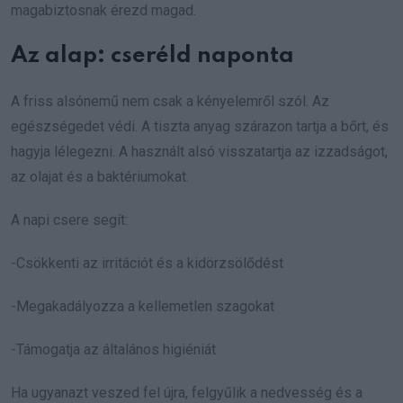
magabiztosnak érezd magad.
Az alap: cseréld naponta
A friss alsónemű nem csak a kényelemről szól. Az
egészségedet védi. A tiszta anyag szárazon tartja a bőrt, és
hagyja lélegezni. A használt alsó visszatartja az izzadságot,
az olajat és a baktériumokat.
A napi csere segít:
-Csökkenti az irritációt és a kidörzsölődést
-Megakadályozza a kellemetlen szagokat
-Támogatja az általános higiéniát
Ha ugyanazt veszed fel újra, felgyűlik a nedvesség és a