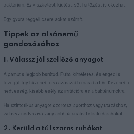
baktérium. Ez viszketést, kiütést, sőt fertőzést is okozhat.
Egy gyors reggeli csere sokat számít.
Tippek az alsónemű
gondozásához
1. Válassz jól szellőző anyagot
A pamut a legjobb barátod. Puha, kíméletes, és engedi a
levegőt. Így hűvösebb és szárazabb marad a bőr. Kevesebb
nedvesség, kisebb esély az irritációra és a baktériumokra.
Ha szintetikus anyagot szeretsz sporthoz vagy utazáshoz,
válassz nedvszívó vagy antibakteriális feliratú darabokat.
2. Kerüld a túl szoros ruhákat