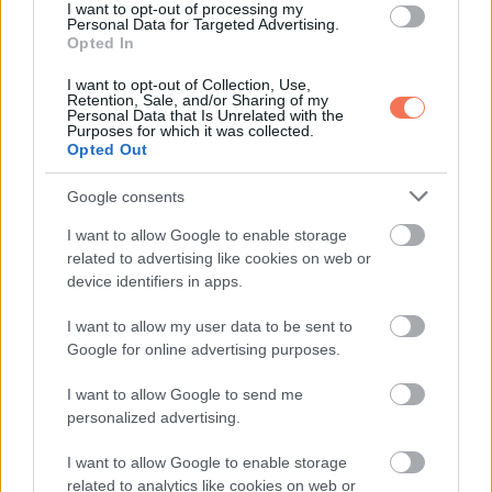
I want to opt-out of processing my
A tisztaság hatása túl a
Personal Data for Targeted Advertising.
Opted In
higiénián
I want to opt-out of Collection, Use,
Retention, Sale, and/or Sharing of my
A jó higiénia az önbizalmat is támogatja. Ha tisztának és
Personal Data that Is Unrelated with the
Purposes for which it was collected.
kényelmesnek érzed magad, könnyebben telik a nap.
Opted Out
Az apró napi szokások, mint a friss alsó, önmagad iránti
Google consents
figyelmet mutatnak.
I want to allow Google to enable storage
related to advertising like cookies on web or
Összegzés
device identifiers in apps.
I want to allow my user data to be sent to
Az alsónemű a bőr első védőrétege. Bánj vele gondosan,
Google for online advertising purposes.
akár a kedvenc ruháddal, csak ez még fontosabb.
I want to allow Google to send me
personalized advertising.
A szabály egyszerű: cseréld naponta, tartsd tisztán, és
időben frissítsd a készleted. Ez az egyik legegyszerűbb
I want to allow Google to enable storage
módja annak, hogy egészséges, friss és magabiztos maradj,
related to analytics like cookies on web or