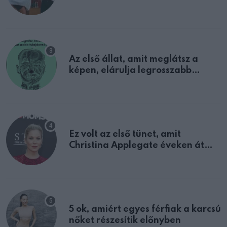
sejtettünk
Az első állat, amit meglátsz a
képen, elárulja legrosszabb
tulajdonságodat
Ez volt az első tünet, amit
Christina Applegate éveken át
félreértett, pedig a szklerózis
multiplex egyértelmű jele volt
5 ok, amiért egyes férfiak a karcsú
nőket részesítik előnyben