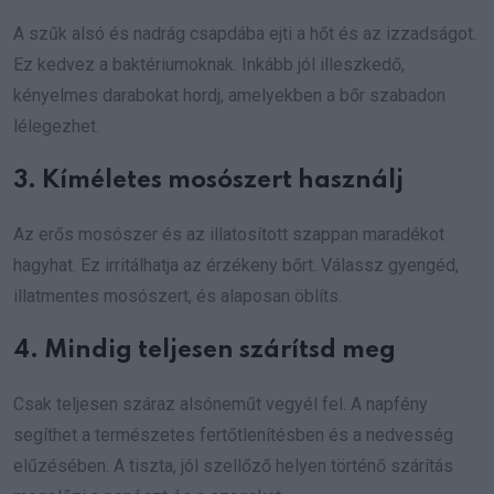
A szűk alsó és nadrág csapdába ejti a hőt és az izzadságot.
Ez kedvez a baktériumoknak. Inkább jól illeszkedő,
kényelmes darabokat hordj, amelyekben a bőr szabadon
lélegezhet.
3. Kíméletes mosószert használj
Az erős mosószer és az illatosított szappan maradékot
hagyhat. Ez irritálhatja az érzékeny bőrt. Válassz gyengéd,
illatmentes mosószert, és alaposan öblíts.
4. Mindig teljesen szárítsd meg
Csak teljesen száraz alsóneműt vegyél fel. A napfény
segíthet a természetes fertőtlenítésben és a nedvesség
elűzésében. A tiszta, jól szellőző helyen történő szárítás