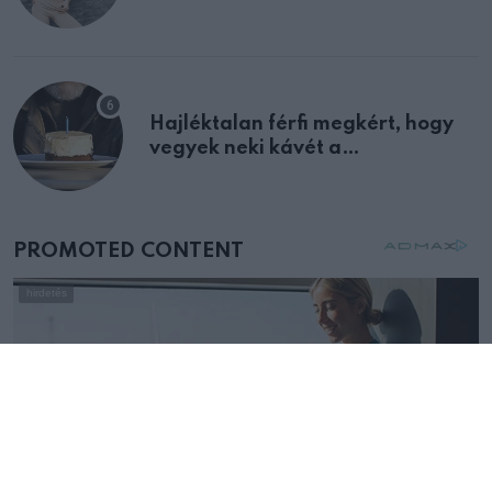
Hajléktalan férfi megkért, hogy
vegyek neki kávét a
születésnapján – órákkal később
mellettem ült az első osztályon