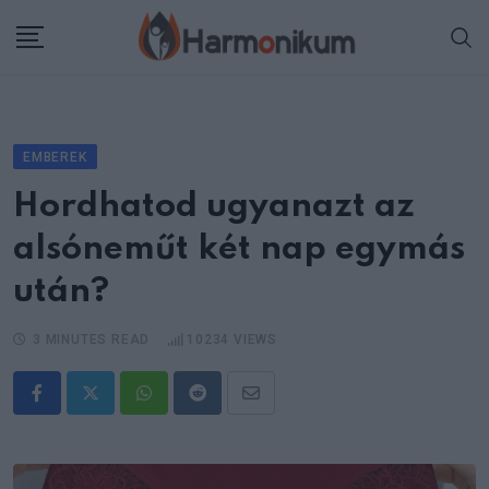
Skip
to
content
EMBEREK
Hordhatod ugyanazt az
alsóneműt két nap egymás
után?
3 MINUTES READ
10234
VIEWS
Whatsapp
Reddit
Share
via
Email