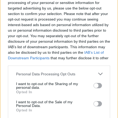
processing of your personal or sensitive information for
maradhat benne láthatatlan lerakódás. Egy kis frissítés pár
targeted advertising by us, please use the below opt-out
havonta tisztább és kényelmesebb gardróbot ad.
section to confirm your selection. Please note that after your
opt-out request is processed you may continue seeing
Jelek, hogy ideje megválni tőlük
interest-based ads based on personal information utilized by
us or personal information disclosed to third parties prior to
your opt-out. You may separately opt-out of the further
Cseréld le az alsóneműt, ha:
disclosure of your personal information by third parties on the
IAB’s list of downstream participants. This information may
-Kinyúlt vagy érdes az anyag
also be disclosed by us to third parties on the
IAB’s List of
Downstream Participants
that may further disclose it to other
third parties.
-Rosszul áll vagy elcsúszik
Please note that this website/app uses one or more Google
Personal Data Processing Opt Outs
-Mosás után is megmarad a szag
services and may gather and store information including but
not limited to your visit or usage behaviour. You may click to
I want to opt-out of the Sharing of my
personal data.
-Viseléskor dörzsöl, viszket vagy kényelmetlen
grant or deny consent to Google and its third-party tags to
Opted In
use your data for below specified purposes in below Google
consent section.
A bőröd puha, tiszta és friss textilt érdemel, nem megfáradt
I want to opt-out of the Sale of my
Personal Data.
darabokat.
Opted In