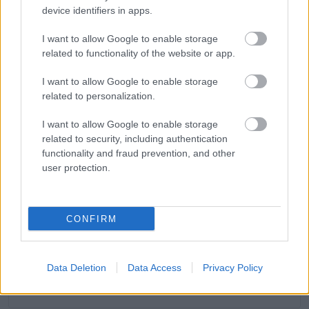
device identifiers in apps.
belülről kifelé.
I want to allow Google to enable storage
related to functionality of the website or app.
Oszd meg ezt a posztot:
I want to allow Google to enable storage
related to personalization.
Whatsapp
Reddit
Share
I want to allow Google to enable storage
related to security, including authentication
via
functionality and fraud prevention, and other
Email
user protection.
CONFIRM
ELŐZŐ POSZT
50 év után kértem a válást – aztán az
ügyvédünk telefonja mindent
Data Deletion
Data Access
Privacy Policy
megváltoztatott