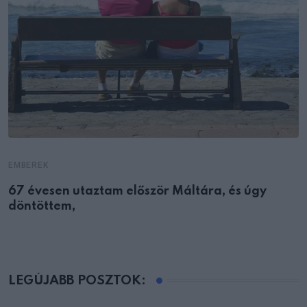
EMBEREK
67 évesen utaztam először Máltára, és úgy
döntöttem,
LEGÚJABB POSZTOK: