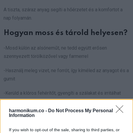
A tiszta, száraz anyag segíti a hőérzetet és a komfortot a
nap folyamán.
Hogyan moss és tárold helyesen?
-Mosd külön az alsóneműt, ne tedd együtt erősen
szennyezett törölközővel vagy farmerrel
-Használj meleg vizet, ne forrót, így kíméled az anyagot és a
gumit
-Kerüld a klóros fehérítőt, gyengíti a szálakat és irritálhat
-Cseréld a régi darabokat időnként, nagyjából 6-12 havonta, a
harmonikum.co -
Do Not Process My Personal
Information
minőségtől és használattól függően
Idővel a gondosan mosott alsó is veszíthet a formájából, és
If you wish to opt-out of the sale, sharing to third parties, or