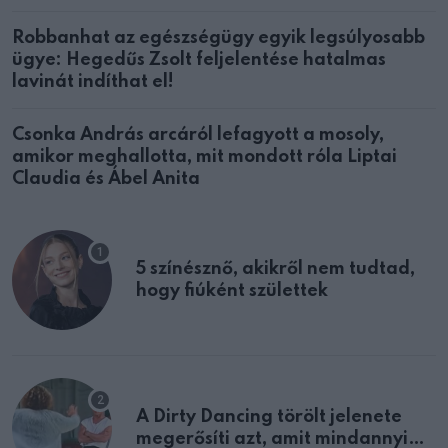
Robbanhat az egészségügy egyik legsúlyosabb
ügye: Hegedűs Zsolt feljelentése hatalmas
lavinát indíthat el!
Csonka András arcáról lefagyott a mosoly,
amikor meghallotta, mit mondott róla Liptai
Claudia és Ábel Anita
5 színésznő, akikről nem tudtad,
hogy fiúként születtek
A Dirty Dancing törölt jelenete
megerősíti azt, amit mindannyian