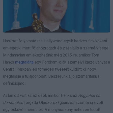
Hankset folyamatosan Hollywood egyik kedves fickójaként
emlegetik, mert földhözragadt és zseniális a személyisége.
Mindannyian emlékezhetünk még 2015-re, amikor Tom
Hanks
megtalálta
egy Fordham-diák személyi igazolványát a
Central Parkban, és tömeges tweetet küldött ki, hogy
megtalálja a tulajdonosát. Beszéljünk a jó szamaritánus
definíciójáról.
Aztán ott volt az az eset, amikor Hanks az
Angyalok és
démonokat
forgatta Olaszországban, és szemtanúja volt
egy esküvői menetnek. A menyasszony nehezen tudott