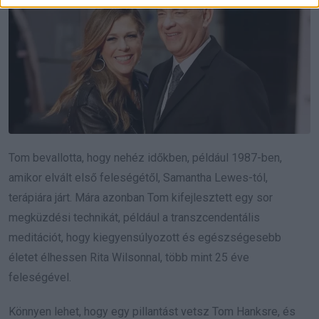
Tom bevallotta, hogy nehéz időkben, például 1987-ben,
amikor elvált első feleségétől, Samantha Lewes-tól,
terápiára járt. Mára azonban Tom kifejlesztett egy sor
megküzdési technikát, például a transzcendentális
meditációt, hogy kiegyensúlyozott és egészségesebb
életet élhessen Rita Wilsonnal, több mint 25 éve
feleségével.
Könnyen lehet, hogy egy pillantást vetsz Tom Hanksre, és