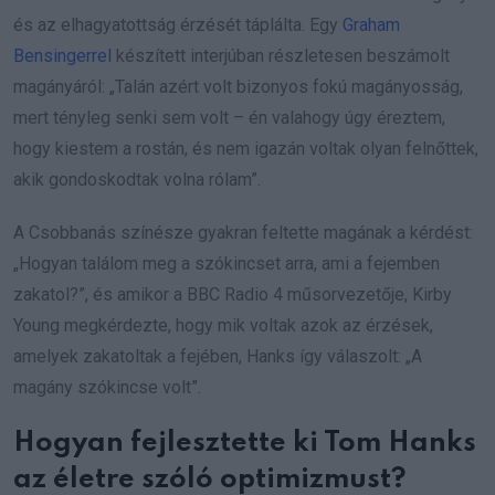
és az elhagyatottság érzését táplálta. Egy
Graham
Bensingerrel
készített interjúban részletesen beszámolt
magányáról: „Talán azért volt bizonyos fokú magányosság,
mert tényleg senki sem volt – én valahogy úgy éreztem,
hogy kiestem a rostán, és nem igazán voltak olyan felnőttek,
akik gondoskodtak volna rólam”.
A Csobbanás színésze gyakran feltette magának a kérdést:
„Hogyan találom meg a szókincset arra, ami a fejemben
zakatol?”, és amikor a BBC Radio 4 műsorvezetője, Kirby
Young megkérdezte, hogy mik voltak azok az érzések,
amelyek zakatoltak a fejében, Hanks így válaszolt: „A
magány szókincse volt”.
Hogyan fejlesztette ki Tom Hanks
az életre szóló optimizmust?