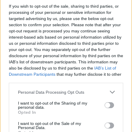
If you wish to opt-out of the sale, sharing to third parties, or
A gyermekkorában megtapasztalt magányossága miatt Tom
processing of your personal or sensitive information for
Hanks elhatározta, hogy minél hamarabb családot alapít. 21
targeted advertising by us, please use the below opt-out
section to confirm your selection. Please note that after your
éves korában házasodott össze volt feleségével, Samantha
opt-out request is processed you may continue seeing
Lewes-szal, és hamarosan egy fia és egy lánya is született.
interest-based ads based on personal information utilized by
Bár nehéz idők jártak, amikor a fiatal színész két kisgyermek
us or personal information disclosed to third parties prior to
your opt-out. You may separately opt-out of the further
nevelése mellett próbált érvényesülni a szakmában, Hanks
disclosure of your personal information by third parties on the
szerint a korai megállapodása jó dolog volt.
IAB’s list of downstream participants. This information may
also be disclosed by us to third parties on the
IAB’s List of
Azt mondta: „21 évesen gyereket vállalni a legnagyszerűbb
Downstream Participants
that may further disclose it to other
third parties.
dolog volt, ami valaha történt velem, mert nem füveztem…
nem drogoztam, nem voltam bulizós fiú, nem ittam túl sokat”.
Please note that this website/app uses one or more Google
Personal Data Processing Opt Outs
services and may gather and store information including but
not limited to your visit or usage behaviour. You may click to
I want to opt-out of the Sharing of my
Egy hollywoodi legenda
personal data.
grant or deny consent to Google and its third-party tags to
Opted In
születése
use your data for below specified purposes in below Google
consent section.
I want to opt-out of the Sale of my
Personal Data.