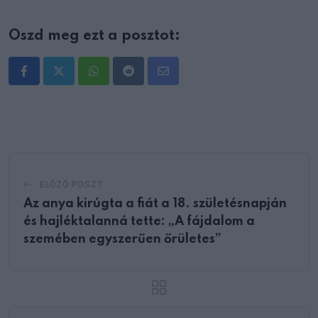
Oszd meg ezt a posztot:
Whatsapp
Reddit
Share
via
Email
ELŐZŐ POSZT
Az anya kirúgta a fiát a 18. születésnapján
és hajléktalanná tette: „A fájdalom a
szemében egyszerűen őrületes”