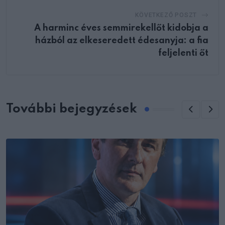
KÖVETKEZŐ POSZT
A harminc éves semmirekellőt kidobja a
házból az elkeseredett édesanyja: a fia
feljelenti őt
További bejegyzések