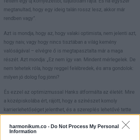
féltem egy új környezettől, túljutottam rajta. És ha egyszer
megtanultad, hogy egy ideig talán rossz lesz, akkor már
rendben vagy”.
Azt is mondja, hogy az, hogy valaki optimista, nem jelenti azt,
hogy naiv, vagy hogy nincs tisztában a világ kemény
valóságával – elvégre ő is megtapasztalta már a maga
részét. Azt mondja: „Ez nem így van. Mindent mérlegelek. De
nem tehetek róla, hogy reggel felébredek, és arra gondolok:
milyen jó dolog fog jönni?
És ezzel az optimizmussal Hanks átformálta az életét. Mire
a középiskolába ért, rájött, hogy a színészet komoly
karrierlehetőséget jelenthet, és a szereplés lehetővé tette
számára, hogy kimozduljon otthonról. „Jobban éreztem
harmonikum.co -
Do Not Process My Personal
magam, mint azt el tudtam volna képzelni” – mondta egy
Information
interjúban.