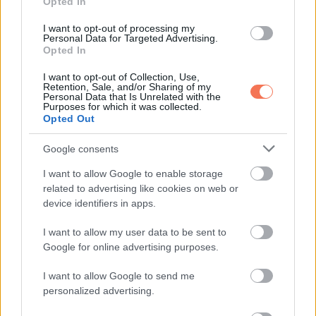
Opted In
I want to opt-out of processing my
Personal Data for Targeted Advertising.
Opted In
I want to opt-out of Collection, Use,
Retention, Sale, and/or Sharing of my
Personal Data that Is Unrelated with the
Purposes for which it was collected.
Opted Out
Google consents
Hanks karrierje és családi élete iránti elkötelezettsége
I want to allow Google to enable storage
related to advertising like cookies on web or
kifizetődött, amikor 1984-ben megkapta a sokak szerint
device identifiers in apps.
nagy áttörést jelentő szerepet a Csobbanás című
romantikus hableányos vígjátékban. Ezt követően a
I want to allow my user data to be sent to
Google for online advertising purposes.
producerek gyakorlatilag kopogtattak az ajtaján vígjátéki
szerepekkel, és még Oscar-jelölést is kapott az 1988-
I want to allow Google to send me
as Segítség, felnőttem! című sikerfilmben nyújtott
personalized advertising.
alakításáért.