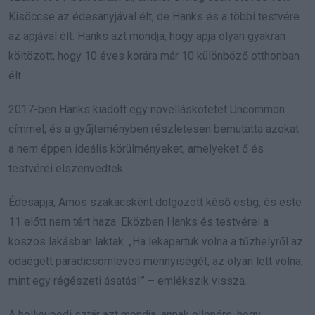
Kisöccse az édesanyjával élt, de Hanks és a többi testvére
az apjával élt. Hanks azt mondja, hogy apja olyan gyakran
költözött, hogy 10 éves korára már 10 különböző otthonban
élt.
2017-ben Hanks kiadott egy novelláskötetet Uncommon
címmel, és a gyűjteményben részletesen bemutatta azokat
a nem éppen ideális körülményeket, amelyeket ő és
testvérei elszenvedtek.
Édesapja, Amos szakácsként dolgozott késő estig, és este
11 előtt nem tért haza. Eközben Hanks és testvérei a
koszos lakásban laktak. „Ha lekapartuk volna a tűzhelyről az
odaégett paradicsomleves mennyiségét, az olyan lett volna,
mint egy régészeti ásatás!” – emlékszik vissza.
A hollywoodi sztár azt mondja, annak ellenére, hogy