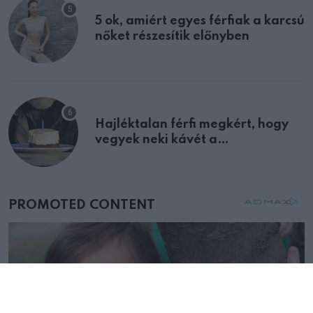
5 ok, amiért egyes férfiak a karcsú
nőket részesítik előnyben
Hajléktalan férfi megkért, hogy
vegyek neki kávét a
születésnapján – órákkal később
mellettem ült az első osztályon