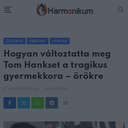
Skip
to
content
ÉLETMÓD
EMBEREK
FÉRFIAK
Hogyan változtatta meg
Tom Hankset a tragikus
gyermekkora – örökre
6 MINUTES READ
909
VIEWS
Whatsapp
Reddit
Share
via
Email