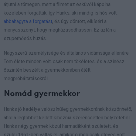
átjutni a tömegen, mert a filmet az esküvői kápolna
közelében forgatták, így Hanks, aki mindig is hős volt,
abbahagyta a forgatást
, és úgy döntött, elkíséri a
menyasszonyt, hogy megházasodhasson. Ez aztán a
szuperhősös húzás.
Nagyszerű személyisége és általános vidámsága ellenére
Tom élete minden volt, csak nem tökéletes, és a színész
őszintén beszélt a gyermekkorában átélt
megpróbáltatásokról.
Nomád gyermekkor
Hanks jó kedélye valószínűleg gyermekkorának köszönhető,
ahol a legtöbbet kellett kihoznia szerencsétlen helyzetéből.
Hanks négy gyermek közül harmadikként született, és
szülei 1961-ben váltak el, amikor ő még csak ötéves volt.