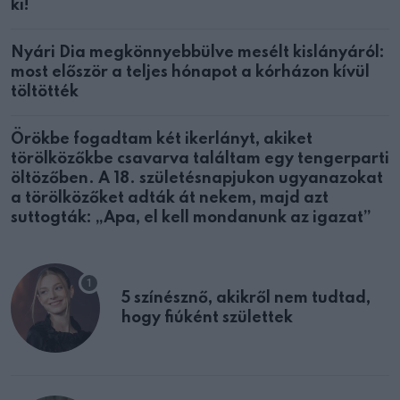
ki!
Nyári Dia megkönnyebbülve mesélt kislányáról:
most először a teljes hónapot a kórházon kívül
töltötték
Örökbe fogadtam két ikerlányt, akiket
törölközőkbe csavarva találtam egy tengerparti
öltözőben. A 18. születésnapjukon ugyanazokat
a törölközőket adták át nekem, majd azt
suttogták: „Apa, el kell mondanunk az igazat”
5 színésznő, akikről nem tudtad,
hogy fiúként születtek