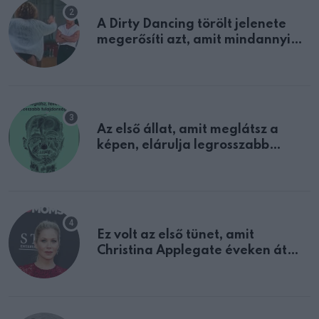
A Dirty Dancing törölt jelenete
megerősíti azt, amit mindannyian
sejtettünk
Az első állat, amit meglátsz a
képen, elárulja legrosszabb
tulajdonságodat
Ez volt az első tünet, amit
Christina Applegate éveken át
félreértett, pedig a szklerózis
multiplex egyértelmű jele volt