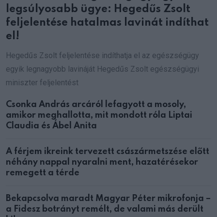
legsúlyosabb ügye: Hegedűs Zsolt
feljelentése hatalmas lavinát indíthat
el!
Hegedűs Zsolt feljelentése indíthatja el az egészségügy
egyik legnagyobb lavináját Hegedűs Zsolt egészségügyi
miniszter feljelentést
Csonka András arcáról lefagyott a mosoly,
amikor meghallotta, mit mondott róla Liptai
Claudia és Ábel Anita
A férjem ikreink tervezett császármetszése előtt
néhány nappal nyaralni ment, hazatérésekor
remegett a térde
Bekapcsolva maradt Magyar Péter mikrofonja –
a Fidesz botrányt remélt, de valami más derült