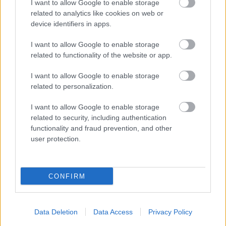
I want to allow Google to enable storage
related to analytics like cookies on web or
A kilencvenes években azonban Hanks belefáradt a
device identifiers in apps.
bolondos karakterek alakításába, és úgy döntött, hogy
I want to allow Google to enable storage
drámaibb szerepeket szeretne kipróbálni. És ez a
related to functionality of the website or app.
karrierváltás, bár kockázatos volt, végül kifizetődött, hiszen
I want to allow Google to enable storage
a színész mindössze a második férfi főszereplő, aki két
related to personalization.
egymást követő Oscar-díjat nyert.
I want to allow Google to enable storage
Azóta Tom Hanks közel 100 filmben játszott, és
related to security, including authentication
functionality and fraud prevention, and other
összbevétele nyolcmilliárd dollár körül mozog – nyugodtan
user protection.
mondhatjuk, hogy jó karrierfilmet csinált.
Hogyan kezeli Tom Hanks a
CONFIRM
nehéz időket?
Data Deletion
Data Access
Privacy Policy