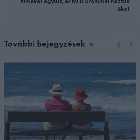
filmeket együtt, és mi is örömmel nézzük
őket
További bejegyzések