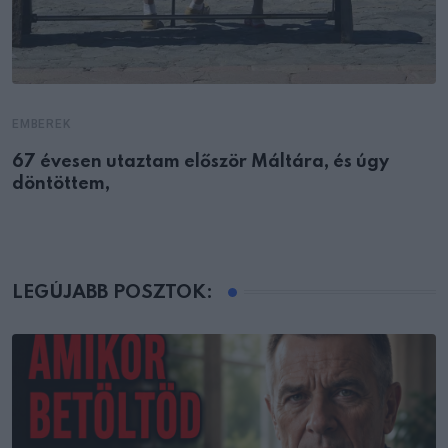
EMBEREK
67 évesen utaztam először Máltára, és úgy
döntöttem,
LEGÚJABB POSZTOK: