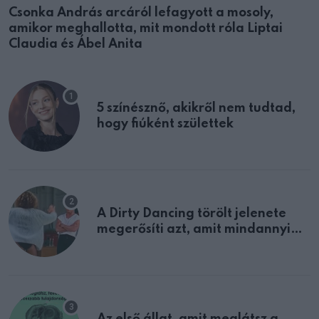
Csonka András arcáról lefagyott a mosoly,
amikor meghallotta, mit mondott róla Liptai
Claudia és Ábel Anita
5 színésznő, akikről nem tudtad,
hogy fiúként születtek
A Dirty Dancing törölt jelenete
megerősíti azt, amit mindannyian
sejtettünk