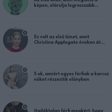
Az első állat, amit meglátsz a
képen, elárulja legrosszabb
tulajdonságodat
Ez volt az első tünet, amit
Christina Applegate éveken át
félreértett, pedig a szklerózis
multiplex egyértelmű jele volt
5 ok, amiért egyes férfiak a karcsú
nőket részesítik előnyben
Hajléktalan férfi megkért, hogy