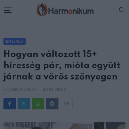
Skip
to
content
EMBEREK
Hogyan változott 15+
híresség pár, mióta együtt
járnak a vörös szőnyegen
1 MINUTE READ
988
VIEWS
Whatsapp
Reddit
Share
via
Email