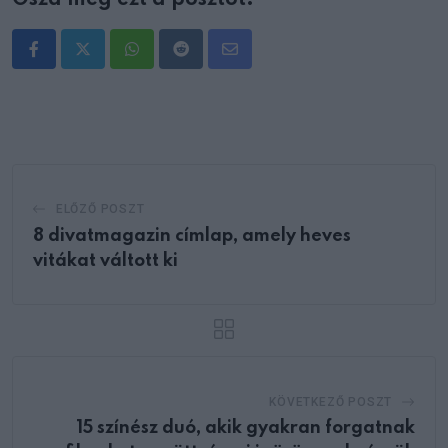
Oszd meg ezt a posztot:
Whatsapp
Reddit
Share
via
Email
ELŐZŐ POSZT
8 divatmagazin címlap, amely heves
vitákat váltott ki
KÖVETKEZŐ POSZT
15 színész duó, akik gyakran forgatnak