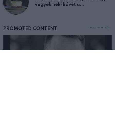
vegyek neki kávét a
születésnapján – órákkal később
mellettem ült az első osztályon