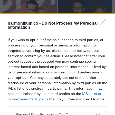
harmonikum.co -
Do Not Process My Personal
Information
If you wish to opt-out of the sale, sharing to third parties, or
processing of your personal or sensitive information for
targeted advertising by us, please use the below opt-out
section to confirm your selection. Please note that after your
opt-out request is processed you may continue seeing
interest-based ads based on personal information utilized by
us or personal information disclosed to third parties prior to
your opt-out. You may separately opt-out of the further
Deborra-Lee Furness és Hugh Jackman
disclosure of your personal information by third parties on the
IAB’s list of downstream participants. This information may
also be disclosed by us to third parties on the
IAB’s List of
Downstream Participants
that may further disclose it to other
third parties.
Please note that this website/app uses one or more Google
Personal Data Processing Opt Outs