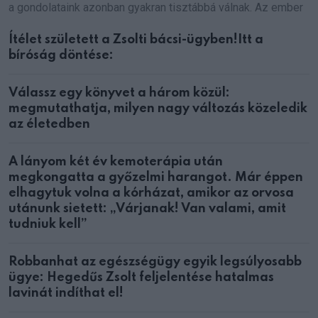
a gondolataink azonban gyakran tisztábbá válnak. Az ember
Ítélet született a Zsolti bácsi-ügyben!Itt a
bíróság döntése:
Válassz egy könyvet a három közül:
megmutathatja, milyen nagy változás közeledik
az életedben
A lányom két év kemoterápia után
megkongatta a győzelmi harangot. Már éppen
elhagytuk volna a kórházat, amikor az orvosa
utánunk sietett: „Várjanak! Van valami, amit
tudniuk kell”
Robbanhat az egészségügy egyik legsúlyosabb
ügye: Hegedűs Zsolt feljelentése hatalmas
lavinát indíthat el!