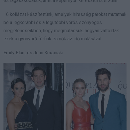
és ragaszkodásuk, amit a képernyőn keresztül is érzünk.
16 kollázst készítettünk, amelyek híresség párokat mutatnak
be a legkorábbi és a legutóbbi vörös szőnyeges
megjelenéseikben, hogy megmutassuk, hogyan változtak
ezek a gyönyörű férfiak és nők az idő múlásával.
Emily Blunt és John Krasinski