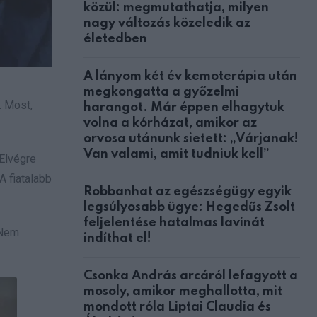
közül: megmutathatja, milyen
nagy változás közeledik az
életedben
A lányom két év kemoterápia után
megkongatta a győzelmi
. Most,
harangot. Már éppen elhagytuk
volna a kórházat, amikor az
orvosa utánunk sietett: „Várjanak!
Van valami, amit tudniuk kell”
Elvégre
A fiatalabb
Robbanhat az egészségügy egyik
legsúlyosabb ügye: Hegedűs Zsolt
feljelentése hatalmas lavinát
 Nem
indíthat el!
Csonka András arcáról lefagyott a
mosoly, amikor meghallotta, mit
mondott róla Liptai Claudia és