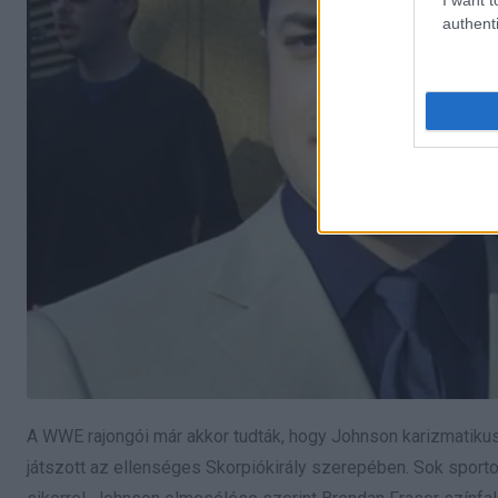
authenti
A WWE rajongói már akkor tudták, hogy Johnson karizmatik
játszott az ellenséges Skorpiókirály szerepében. Sok sporto