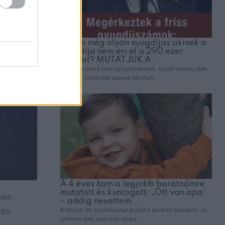
ben
ozó