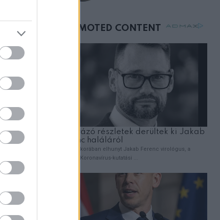
születésnapján –
órákkal később
mellettem ült az első
apja, a
osztályon
k 2019-ben