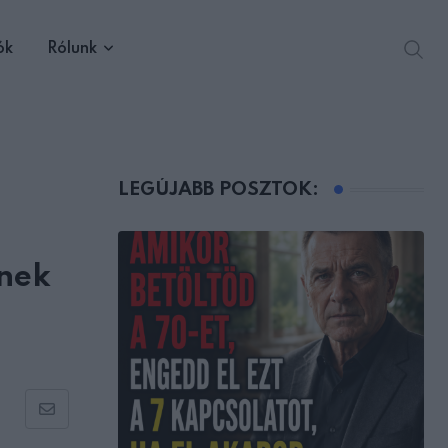
ók
Rólunk
LEGÚJABB POSZTOK:
tnek
Share