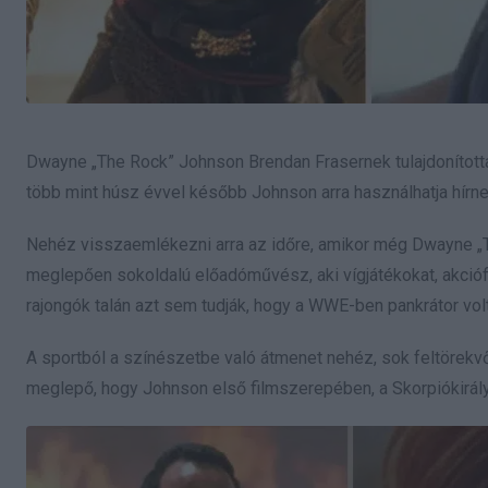
Dwayne „The Rock” Johnson Brendan Frasernek tulajdonította
több mint húsz évvel később Johnson arra használhatja hírn
Nehéz visszaemlékezni arra az időre, amikor még Dwayne „
meglepően sokoldalú előadóművész, aki vígjátékokat, akciófil
rajongók talán azt sem tudják, hogy a WWE-ben pankrátor vol
A sportból a színészetbe való átmenet nehéz, sok feltörek
meglepő, hogy Johnson első filmszerepében, a Skorpiókirá