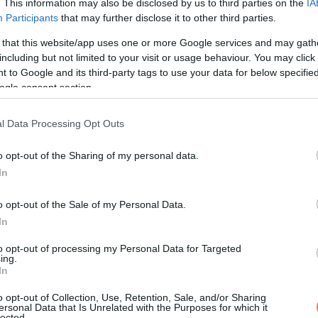
. This information may also be disclosed by us to third parties on the
IA
intén nehéz küzdelemmel nézett szembe az idei visszatérő ala
Participants
that may further disclose it to other third parties.
iválokon való megjelenést követően Johnson felidézte Fraser tá
 that this website/app uses one or more Google services and may gath
 jókívánságainak adott hangot Fraser számára a közelgő díjátadó
including but not limited to your visit or usage behaviour. You may click 
 to Google and its third-party tags to use your data for below specifi
„The Rock”?
ogle consent section.
rajongóinak generációi vannak, akik nem emlékeznek arra, hogy
l Data Processing Opt Outs
onban csak a megrögzött rajongók tudják, hogy Johnson sportolói 
o opt-out of the Sharing of my personal data.
In
s birkózócsapatához, Johnson tinédzserként nehéz időket élt át
o opt-out of the Sale of my Personal Data.
r bűncselekményekbe és verekedésekbe. Tizenegyedik osztályba
In
z életén. Hamarosan a birkózó- és a futballcsapat egyik legerőseb
to opt-out of processing my Personal Data for Targeted
utballprogramok felfigyeltek rá.
ing.
In
k, amit el is fogadott, és versenyben volt azért, hogy végül az
o opt-out of Collection, Use, Retention, Sale, and/or Sharing
ersonal Data that Is Unrelated with the Purposes for which it
agy részét nevesebb játékosok árnyékában töltötte, és az 1995-ö
lected.