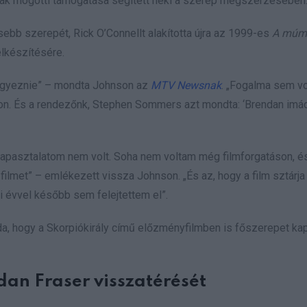
alak mögötti támogatása segített neki a szerep megszerzésében
esebb szerepét, Rick O’Connellt alakította újra az 1999-es
A múm
elkészítésére.
leegyeznie” – mondta Johnson az
MTV Newsnak
. „Fogalma sem vol
on. És a rendezőnk, Stephen Sommers azt mondta: ‘Brendan imád
apasztalatom nem volt. Soha nem voltam még filmforgatáson, és 
filmet” – emlékezett vissza Johnson. „És az, hogy a film sztárja 
i évvel később sem felejtettem el”.
oda, hogy a Skorpiókirály című előzményfilmben is főszerepet kap
an Fraser visszatérését