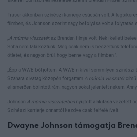
sikerrel. Johnson elmesélése szerint Brendan Fraser színf
Fraser akkoriban színészi karrierje csúcsán volt. A legsiker
filmben, és Johnson szerint nagy befolyása volt a folytatás 
„
A múmia visszatér,
az Brendan filmje volt. Neki kellett be
Soha nem találkoztunk. Még csak nem is beszéltünk telefon
ötletet, és nagyon örül, hogy benne vagy a filmben.”.
„Épp a WWE-ből jöttem. A WWE-n kívül semmilyen színészi t
Szahara sivatag közepén forgattam
A múmia visszatér
című 
elismerően bólintott rám, nagyon sokat jelentett nekem. Anny
Johnson
A múmia visszatérben
nyújtott alakítása vezetett 
Színészi karrierje onnantól kezdve csak felfelé ívelt.
Dwayne Johnson támogatja Brend