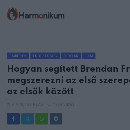
Skip
to
content
EMBEREK
ÉRDEKESSÉG
FÉRFIAK
FILM
Hogyan segített Brendan 
megszerezni az első szerepé
az elsők között
6 MINUTES READ
1934
VIEWS
Whatsapp
Reddit