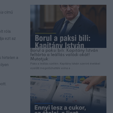
.
ia
című
t róla.
ja ezt az
hirtelen a
ilyen
ott.