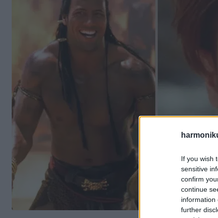
harmonik
If you wish 
sensitive in
confirm you
continue se
information 
further disc