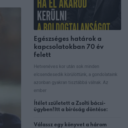
via
Email
Egészséges határok a
kapcsolatokban 70 év
felett
Hetvenéves kor után sok minden
elcsendesedik körülöttünk, a gondolataink
azonban gyakran tisztábbá válnak. Az
ember
Ítélet született a Zsolti bácsi-
ügyben!Itt a bíróság döntése:
Válassz egy könyvet a három