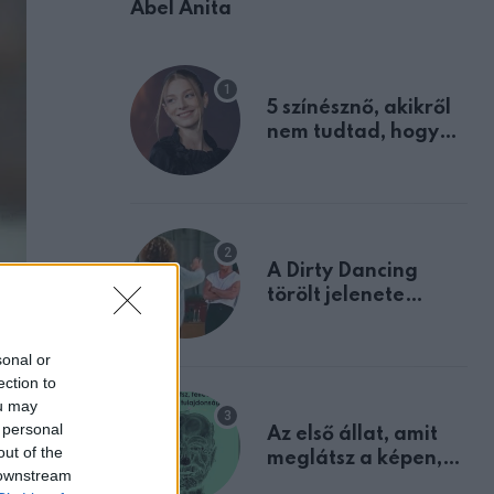
Ábel Anita
5 színésznő, akikről
nem tudtad, hogy
fiúként születtek
A Dirty Dancing
törölt jelenete
megerősíti azt, amit
mindannyian
sonal or
sejtettünk
ection to
ou may
 personal
Az első állat, amit
out of the
meglátsz a képen,
 downstream
elárulja legrosszabb