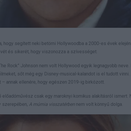
, hogy segített neki betörni Hollywoodba a 2000-es évek elején
evét és sikerét, hogy viszonozza a szívességet.
The Rock” Johnson nem volt Hollywood egyik legnagyobb neve. 
meket, sőt még egy Disney-musical-kalandot is el tudott vinni. 
t – annak ellenére, hogy egészen 2019-ig birkózott.
vő előadóművész csak egy maroknyi komikus alakításról ismert.
ly szerepében,
A múmia visszatérben
nem volt könnyű dolga.