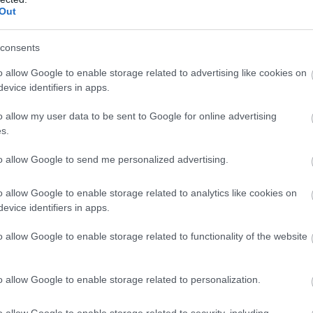
Out
edershez szerződött, de hamarosan kitették a csapatból.
ásik tehetségéhez fordult: a birkózáshoz. Volt egy ismerőse – az 
consents
 elvégzése után egy éven belül birkózószerződést kapott.
o allow Google to enable storage related to advertising like cookies on
evice identifiers in apps.
-talkerként. Birkózói karrierje során, amelytől hivatalosan csa
o allow my user data to be sent to Google for online advertising
s.
Dwayne Johnsonnak a színészi
to allow Google to send me personalized advertising.
o allow Google to enable storage related to analytics like cookies on
evice identifiers in apps.
o allow Google to enable storage related to functionality of the website
o allow Google to enable storage related to personalization.
o allow Google to enable storage related to security, including