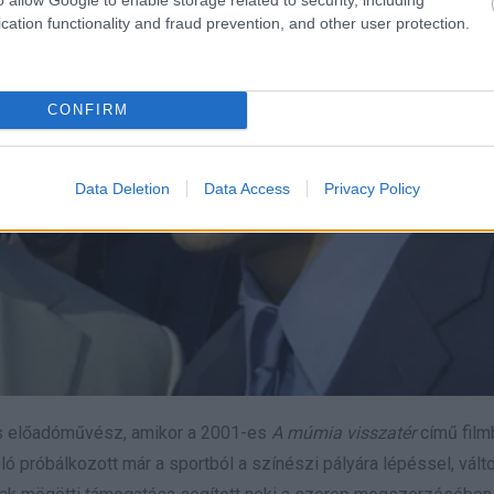
cation functionality and fraud prevention, and other user protection.
CONFIRM
Data Deletion
Data Access
Privacy Policy
us előadóművész, amikor a 2001-es
A múmia visszatér
című film
ló próbálkozott már a sportból a színészi pályára lépéssel, vált