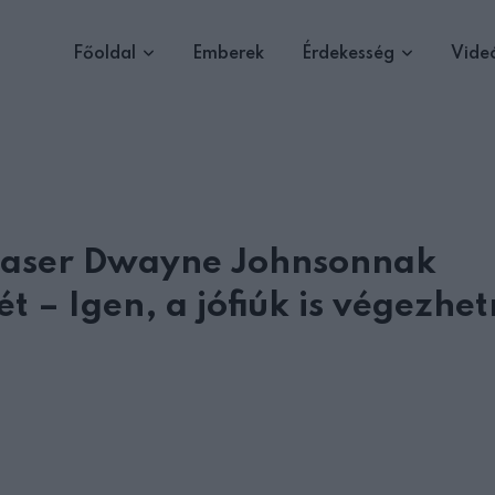
Főoldal
Emberek
Érdekesség
Vide
Fraser Dwayne Johnsonnak
t – Igen, a jófiúk is végezhe