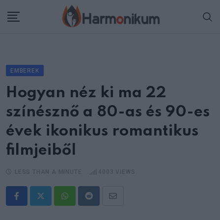
Skip
to
content
EMBEREK
Hogyan néz ki ma 22
színésznő a 80-as és 90-es
évek ikonikus romantikus
filmjeiből
LESS THAN A MINUTE
4003
VIEWS
Whatsapp
Reddit
Share
via