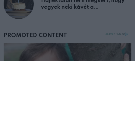
Hajléktalan férfi megkért, hogy
vegyek neki kávét a
születésnapján – órákkal később
mellettem ült az első osztályon