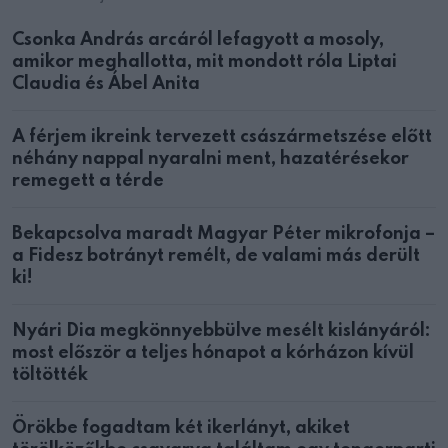
Csonka András arcáról lefagyott a mosoly,
amikor meghallotta, mit mondott róla Liptai
Claudia és Ábel Anita
A férjem ikreink tervezett császármetszése előtt
néhány nappal nyaralni ment, hazatérésekor
remegett a térde
Bekapcsolva maradt Magyar Péter mikrofonja –
a Fidesz botrányt remélt, de valami más derült
ki!
Nyári Dia megkönnyebbülve mesélt kislányáról:
most először a teljes hónapot a kórházon kívül
töltötték
Örökbe fogadtam két ikerlányt, akiket