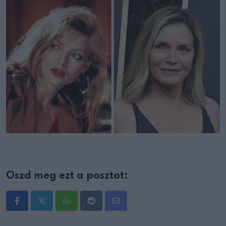
Oszd meg ezt a posztot:
Whatsapp
Reddit
Share
via