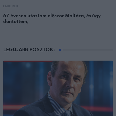
EMBEREK
67 évesen utaztam először Máltára, és úgy
döntöttem,
LEGÚJABB POSZTOK: