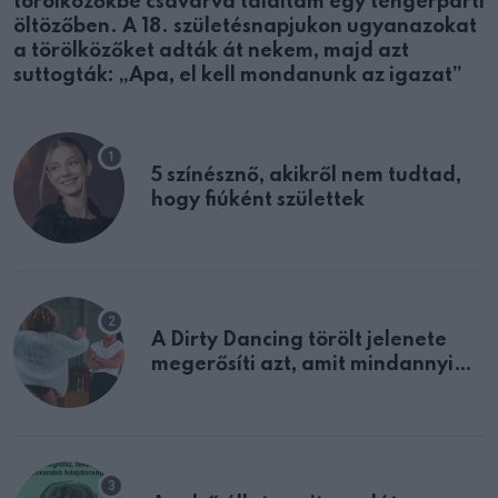
törölközőkbe csavarva találtam egy tengerparti
öltözőben. A 18. születésnapjukon ugyanazokat
a törölközőket adták át nekem, majd azt
suttogták: „Apa, el kell mondanunk az igazat”
5 színésznő, akikről nem tudtad,
hogy fiúként születtek
A Dirty Dancing törölt jelenete
megerősíti azt, amit mindannyian
sejtettünk