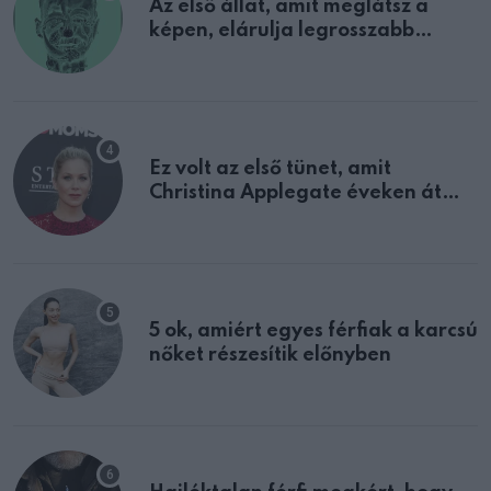
Az első állat, amit meglátsz a
képen, elárulja legrosszabb
tulajdonságodat
Ez volt az első tünet, amit
Christina Applegate éveken át
félreértett, pedig a szklerózis
multiplex egyértelmű jele volt
5 ok, amiért egyes férfiak a karcsú
nőket részesítik előnyben