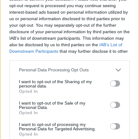
opt-out request is processed you may continue seeing
interest-based ads based on personal information utilized by
Mary Stuart Masterson, 54 éves
us or personal information disclosed to third parties prior to
your opt-out. You may separately opt-out of the further
disclosure of your personal information by third parties on the
IAB’s list of downstream participants. This information may
also be disclosed by us to third parties on the
IAB’s List of
Downstream Participants
that may further disclose it to other
third parties.
Please note that this website/app uses one or more Google
Personal Data Processing Opt Outs
services and may gather and store information including but
not limited to your visit or usage behaviour. You may click to
I want to opt-out of the Sharing of my
personal data.
grant or deny consent to Google and its third-party tags to
Opted In
use your data for below specified purposes in below Google
consent section.
I want to opt-out of the Sale of my
Personal Data.
Opted In
I want to opt-out of processing my
Deborah Foreman, 58 éves
Personal Data for Targeted Advertising.
Opted In