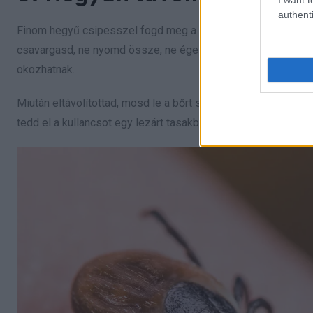
authenti
Finom hegyű csipesszel fogd meg a kullancsot minél közeleb
csavargasd, ne nyomd össze, ne égesd le, és ne kend be olajj
okozhatnak.
Miután eltávolítottad, mosd le a bőrt szappannal és vízzel, v
tedd el a kullancsot egy lezárt tasakba, mert később az orv