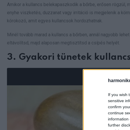
Amikor a kullancs belekapaszkodik a bőrbe, erősen rögzül, ma
enyhe viszketés, duzzanat vagy irritáció is megjelenik a k
kórokozó, amit egyes kullancsok hordozhatnak.
Minél tovább marad a kullancs a bőrben, annál nagyobb lehe
eltávolítsd, majd alaposan megtisztítsd a csípés helyét.
3. Gyakori tünetek kullanc
harmonik
If you wish 
sensitive in
confirm you
continue se
information 
further disc