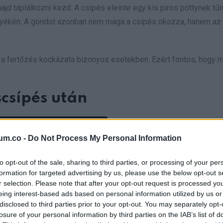
jd táplálkozni kezd. A csípés eleinte egy kis piros pöttynek tű
örnyékén. A gondot azonban nem maga a csípés okozza, hanem az
t a fertőzés kockázata bizonyos esetekben. Ezért fontos, hogy m
scsípés után
um.co -
Do Not Process My Personal Information
to opt-out of the sale, sharing to third parties, or processing of your per
formation for targeted advertising by us, please use the below opt-out s
r selection. Please note that after your opt-out request is processed y
eing interest-based ads based on personal information utilized by us or
disclosed to third parties prior to your opt-out. You may separately opt-
losure of your personal information by third parties on the IAB’s list of