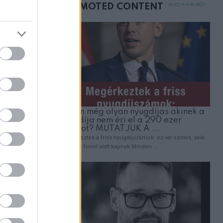
mellettem ült az első
osztályon
jdalmat,
s
kkor is
at érez,