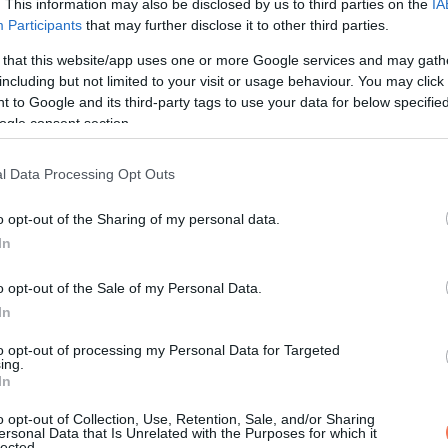
. This information may also be disclosed by us to third parties on the
IA
Participants
that may further disclose it to other third parties.
 that this website/app uses one or more Google services and may gath
including but not limited to your visit or usage behaviour. You may click 
 to Google and its third-party tags to use your data for below specifi
ogle consent section.
l Data Processing Opt Outs
o opt-out of the Sharing of my personal data.
In
o opt-out of the Sale of my Personal Data.
l függetlenül napokig vagy hetekig figyelni kell a test jelzéseit.
In
dalom, ízületi fájdalom, nyirokcsomó-duzzanat vagy terjedő kiütés
to opt-out of processing my Personal Data for Targeted
ing.
 betegség jele is lehet. Egyesek hidegrázást, gyengeséget vagy
In
o opt-out of Collection, Use, Retention, Sale, and/or Sharing
ersonal Data that Is Unrelated with the Purposes for which it
lected.