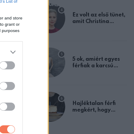
B’s List of
Ez volt az első tünet,
er and store
amit Christina
to grant or
Applegate éveken
ed purposes
át félreértett, pedig
a szklerózis
multiplex
egyértelmű jele volt
5 ok, amiért egyes
férfiak a karcsú
nőket részesítik
előnyben
.
Hajléktalan férfi
megkért, hogy
vegyek neki kávét a
születésnapján –
órákkal később