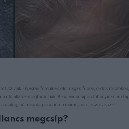
rét szívják. Gyakran fordulnak elő magas fűben, erdős részeken,
don élő állatok megfordulnak. A kullancscsípés többnyire nem fáj,
s órákig, sőt napokig is a bőrön marad, mire észreveszik.
ullancs megcsíp?