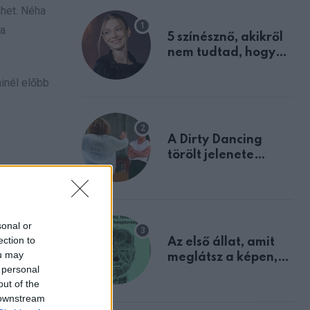
nhet. Néha
 a
5 színésznő, akikről
nem tudtad, hogy
fiúként születtek
inél előbb
A Dirty Dancing
törölt jelenete
megerősíti azt, amit
mindannyian
sejtettünk
sonal or
ection to
Az első állat, amit
ou may
meglátsz a képen,
 personal
elárulja legrosszabb
out of the
tulajdonságodat
 downstream