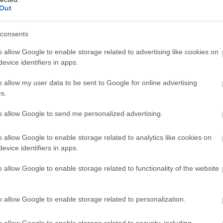
jeszthetnek a kullancsok?
Out
ismertebb a Lyme-kór, amely lázat, fáradtságot, fejfájást, izomfá
consents
élkül az ízületeket, az idegrendszert vagy a szívet is érintheti.
o allow Google to enable storage related to advertising like cookies on
evice identifiers in apps.
y Mountain spotted fever nevű betegséget, az ehrlichiosist, az
 kórképek súlyosak lehetnek, főleg gyerekeknél, idősebbeknél é
o allow my user data to be sent to Google for online advertising
s.
to allow Google to send me personalized advertising.
ulni?
o allow Google to enable storage related to analytics like cookies on
z, fáj, felduzzad, meleggé válik vagy genny jelenik meg rajta. A
evice identifiers in apps.
izomfájdalom, ízületi fájdalom vagy szokatlan fáradtság jelentkezik.
o allow Google to enable storage related to functionality of the website
ása van, gyenge lesz, bénulásos tüneteket mutat, mellkasi fájdalm
o allow Google to enable storage related to personalization.
tonságosan a kullancsot?
o allow Google to enable storage related to security, including