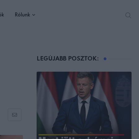
ók
Rólunk
LEGÚJABB POSZTOK:
Share
via
Email