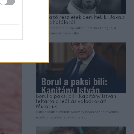
. Ne
ációt
 lehet,