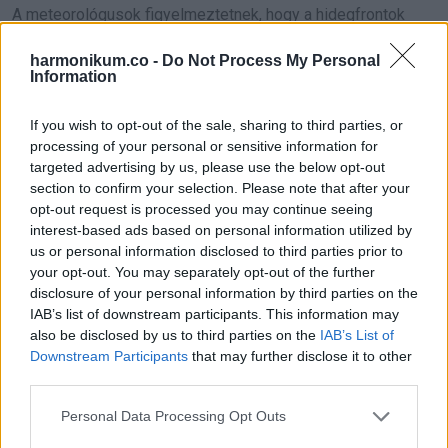
A meteorológusok figyelmeztetnek, hogy a hidegfrontok
sorozatos érkezése az átlagosnál hűvösebb őszt hozhat.
harmonikum.co -
Do Not Process My Personal
Az éjszakai hőmérsékletek szeptember közepére már 10°C
Information
alá is csökkenhetnek, ezért érdemes időben felkészülni a
If you wish to opt-out of the sale, sharing to third parties, or
hidegebb napokra. A szakértők javasolják, hogy figyeljünk az
processing of your personal or sensitive information for
időjárás-előrejelzésekre, és készítsük fel otthonainkat a
targeted advertising by us, please use the below opt-out
korai hideg időjárásra.
section to confirm your selection. Please note that after your
opt-out request is processed you may continue seeing
Az elkövetkező hetekben várható további lehűlés, és az
interest-based ads based on personal information utilized by
us or personal information disclosed to third parties prior to
őszi időjárás szinte azonnal érezteti hatását, amint
your opt-out. You may separately opt-out of the further
szeptemberbe lépünk.
disclosure of your personal information by third parties on the
IAB’s list of downstream participants. This information may
A természet változásai emlékeztetnek arra, hogy a
also be disclosed by us to third parties on the
IAB’s List of
Downstream Participants
that may further disclose it to other
klímaváltozás mindennapi életünk részévé vált, és egyre
third parties.
inkább alkalmazkodnunk kell ezekhez az új körülményekhez.
Please note that this website/app uses one or more Google
Personal Data Processing Opt Outs
services and may gather and store information including but