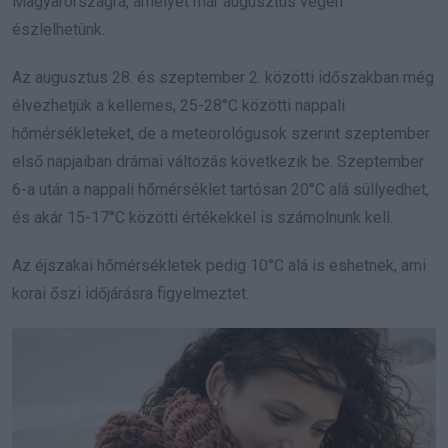
Magyarországra, amelyet már augusztus végén
észlelhetünk.
Az augusztus 28. és szeptember 2. közötti időszakban még
élvezhetjük a kellemes, 25-28°C közötti nappali
hőmérsékleteket, de a meteorológusok szerint szeptember
első napjaiban drámai változás következik be. Szeptember
6-a után a nappali hőmérséklet tartósan 20°C alá süllyedhet,
és akár 15-17°C közötti értékekkel is számolnunk kell.
Az éjszakai hőmérsékletek pedig 10°C alá is eshetnek, ami
korai őszi időjárásra figyelmeztet.