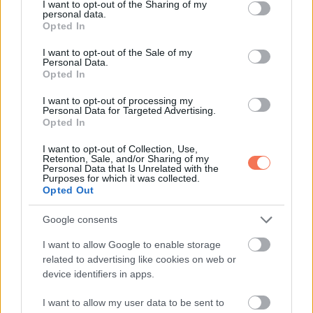
not limited to your visit or usage behaviour. You may click to
I want to opt-out of the Sharing of my
personal data.
grant or deny consent to Google and its third-party tags to
Opted In
Oszd meg ezt a posztot:
use your data for below specified purposes in below Google
consent section.
I want to opt-out of the Sale of my
Personal Data.
Whatsapp
Reddit
Share
Opted In
via
I want to opt-out of processing my
Email
Personal Data for Targeted Advertising.
Opted In
I want to opt-out of Collection, Use,
Retention, Sale, and/or Sharing of my
Personal Data that Is Unrelated with the
ELŐZŐ POSZT
Purposes for which it was collected.
Opted Out
Ezeknek a csillagjegyeknek 2024
szeptemberében hatalmas szerencse hull
Google consents
az ölébe:
I want to allow Google to enable storage
related to advertising like cookies on web or
device identifiers in apps.
I want to allow my user data to be sent to