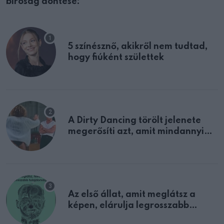
bíróság döntése:
5 színésznő, akikről nem tudtad,
hogy fiúként születtek
A Dirty Dancing törölt jelenete
megerősíti azt, amit mindannyian
sejtettünk
Az első állat, amit meglátsz a
képen, elárulja legrosszabb
tulajdonságodat