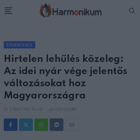
Skip
to
content
ÉRDEKESSÉG
Hirtelen lehűlés közeleg:
Az idei nyár vége jelentős
változásokat hoz
Magyarországra
2 MINUTES READ
5209
VIEWS
Whatsapp
Reddit
Share
via