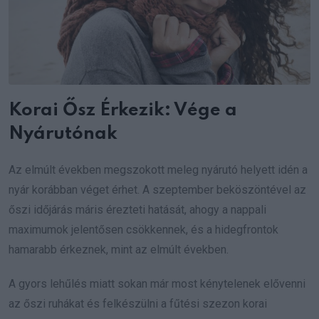
Korai Ősz Érkezik: Vége a
Nyárutónak
Az elmúlt években megszokott meleg nyárutó helyett idén a
nyár korábban véget érhet. A szeptember beköszöntével az
őszi időjárás máris érezteti hatását, ahogy a nappali
maximumok jelentősen csökkennek, és a hidegfrontok
hamarabb érkeznek, mint az elmúlt években.
A gyors lehűlés miatt sokan már most kénytelenek elővenni
az őszi ruhákat és felkészülni a fűtési szezon korai