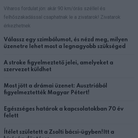
Viharos fordulat jön: akár 90 km/órás széllel és
felhőszakadással csaphatnak le a zivatarok! Zivatarok
érkezhetnek
Válassz egy szimbólumot, és nézd meg, milyen
üzenetre lehet most a legnagyobb szükséged
A stroke figyelmeztető jelei, amelyeket a
szervezet küldhet
Most jött a drámai üzenet: Ausztriából
figyelmeztették Magyar Pétert!
Egészséges határok a kapcsolatokban 70 év
felett
Ítélet született a Zsolti bácsi-ügyben!Itt a