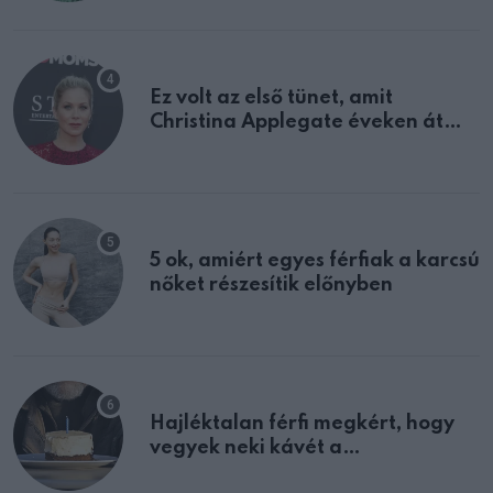
Ez volt az első tünet, amit
Christina Applegate éveken át
félreértett, pedig a szklerózis
multiplex egyértelmű jele volt
5 ok, amiért egyes férfiak a karcsú
nőket részesítik előnyben
Hajléktalan férfi megkért, hogy
vegyek neki kávét a
születésnapján – órákkal később