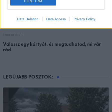
CONFIRM
Data Deletion
Data Access
Privacy Policy
ÉRDEKESSÉG
Válassz egy kártyát, és megtudhatod, mi vár
rád
LEGÚJABB POSZTOK: