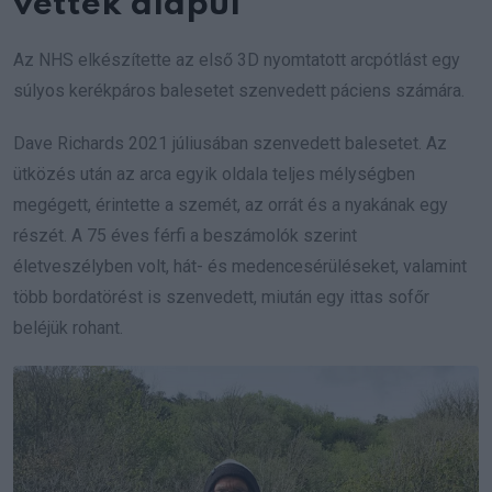
vették alapul
Az NHS elkészítette az első 3D nyomtatott arcpótlást egy
súlyos kerékpáros balesetet szenvedett páciens számára.
Dave Richards 2021 júliusában szenvedett balesetet. Az
ütközés után az arca egyik oldala teljes mélységben
megégett, érintette a szemét, az orrát és a nyakának egy
részét. A 75 éves férfi a beszámolók szerint
életveszélyben volt, hát- és medencesérüléseket, valamint
több bordatörést is szenvedett, miután egy ittas sofőr
beléjük rohant.