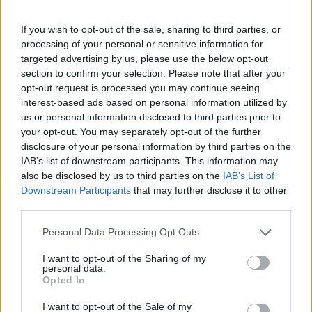
Mit tud a technológia?
If you wish to opt-out of the sale, sharing to third parties, or
processing of your personal or sensitive information for
targeted advertising by us, please use the below opt-out
Amy Davey, a North Bristol NHS Trust (NBT) vezető
section to confirm your selection. Please note that after your
rekonstrukciós szakembere szerint a felszíni szkennelés
opt-out request is processed you may continue seeing
lehetővé teszi, hogy a pácienst mozgás közben rögzítsék,
interest-based ads based on personal information utilized by
us or personal information disclosed to third parties prior to
ami segít a protézisek illeszkedésében és a mimika
your opt-out. You may separately opt-out of the further
követésében. A központban használt 3D nyomtatók
disclosure of your personal information by third parties on the
speciális műgyantákkal dolgoznak, amelyek hosszú időn át
IAB’s list of downstream participants. This information may
also be disclosed by us to third parties on the
IAB’s List of
biztonságosak a bőrrel érintkezve. Egy másik nyomtató
Downstream Participants
that may further disclose it to other
olyan anyagokat képes előállítani, amelyek a csont
third parties.
tulajdonságait közelítik, ez természetesebb implantátumot
Please note that this website/app uses one or more Google
Personal Data Processing Opt Outs
eredményez.
services and may gather and store information including but
not limited to your visit or usage behaviour. You may click to
I want to opt-out of the Sharing of my
personal data.
grant or deny consent to Google and its third-party tags to
Opted In
use your data for below specified purposes in below Google
consent section.
I want to opt-out of the Sale of my