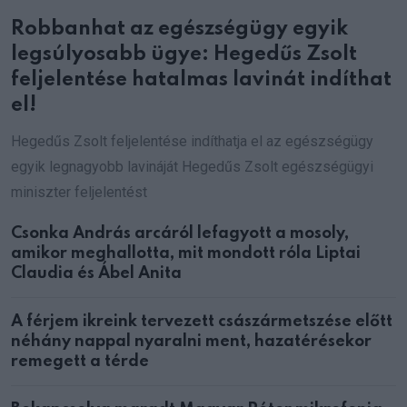
Robbanhat az egészségügy egyik
legsúlyosabb ügye: Hegedűs Zsolt
feljelentése hatalmas lavinát indíthat
el!
Hegedűs Zsolt feljelentése indíthatja el az egészségügy
egyik legnagyobb lavináját Hegedűs Zsolt egészségügyi
miniszter feljelentést
Csonka András arcáról lefagyott a mosoly,
amikor meghallotta, mit mondott róla Liptai
Claudia és Ábel Anita
A férjem ikreink tervezett császármetszése előtt
néhány nappal nyaralni ment, hazatérésekor
remegett a térde