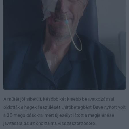
A műtét jól sikerült, később két kisebb beavatkozással
oldották a hegek feszülését. Járóbetegként Dave nyitott volt
a 3D megoldásokra, mert új esélyt látott a megjelenése
javítására és az önbizalma visszaszerzésére.