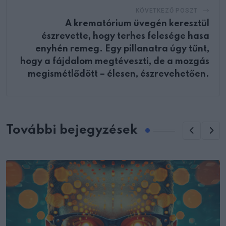
KÖVETKEZŐ POSZT
A krematórium üvegén keresztül
észrevette, hogy terhes felesége hasa
enyhén remeg. Egy pillanatra úgy tűnt,
hogy a fájdalom megtéveszti, de a mozgás
megismétlődött – élesen, észrevehetően.
További bejegyzések