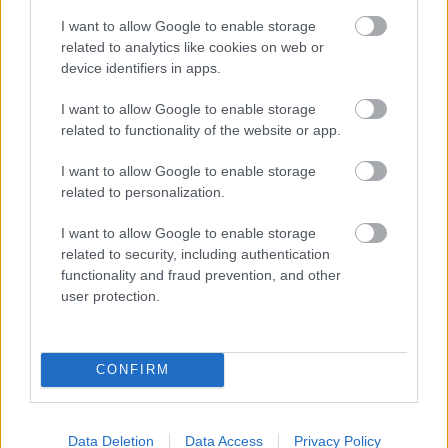
I want to allow Google to enable storage
related to analytics like cookies on web or
device identifiers in apps.
I want to allow Google to enable storage
related to functionality of the website or app.
A hosszú távú szkennelés alkalmas a gyógyulás objektív
I want to allow Google to enable storage
követésére, a hegek változásainak mérésére és a
related to personalization.
szükséges kiigazítások gyors elvégzésére.
I want to allow Google to enable storage
A felépülés folytatódik
related to security, including authentication
functionality and fraud prevention, and other
user protection.
Dave jelenleg is kap kezeléseket a hegek feszülésének
csökkentésére, és elképzelhető, hogy a jövőben további
műtétre lesz szükség. Azt mondja, minden olyan
CONFIRM
beavatkozást vállal, amelytől érdemi javulást remél, és a
kockázat ésszerű.
Data Deletion
Data Access
Privacy Policy