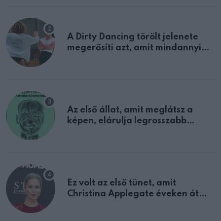
A Dirty Dancing törölt jelenete
megerősíti azt, amit mindannyian
sejtettünk
Az első állat, amit meglátsz a
képen, elárulja legrosszabb
tulajdonságodat
Ez volt az első tünet, amit
Christina Applegate éveken át
félreértett, pedig a szklerózis
multiplex egyértelmű jele volt