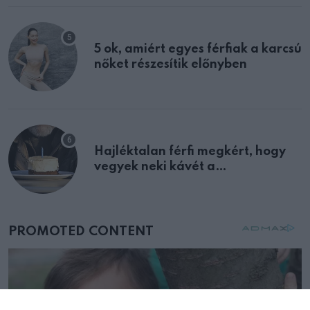
5 ok, amiért egyes férfiak a karcsú
nőket részesítik előnyben
Hajléktalan férfi megkért, hogy
vegyek neki kávét a
születésnapján – órákkal később
mellettem ült az első osztályon