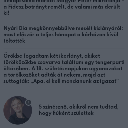
Bekapcsolva maradt Magyar Péter mikrofonja –
a Fidesz botrányt remélt, de valami más derült
ki!
Nyári Dia megkönnyebbülve mesélt kislányáról:
most először a teljes hónapot a kórházon kívül
töltötték
Örökbe fogadtam két ikerlányt, akiket
törölközőkbe csavarva találtam egy tengerparti
öltözőben. A 18. születésnapjukon ugyanazokat
a törölközőket adták át nekem, majd azt
suttogták: „Apa, el kell mondanunk az igazat”
5 színésznő, akikről nem tudtad,
hogy fiúként születtek