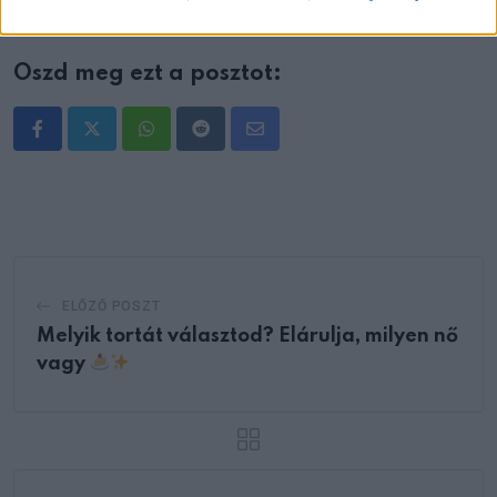
Oszd meg ezt a posztot:
Whatsapp
Reddit
Share
via
Email
ELŐZŐ POSZT
Melyik tortát választod? Elárulja, milyen nő
vagy