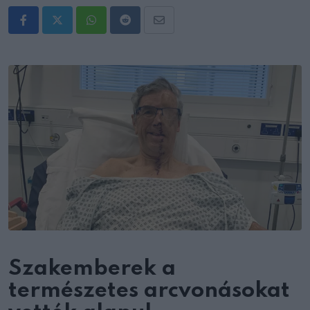
Whatsapp
Reddit
Share
via
Email
Szakemberek a
természetes arcvonásokat