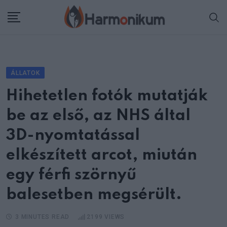
Skip
to
content
ÁLLATOK
Hihetetlen fotók mutatják
be az első, az NHS által
3D-nyomtatással
elkészített arcot, miután
egy férfi szörnyű
balesetben megsérült.
3 MINUTES READ
2199
VIEWS