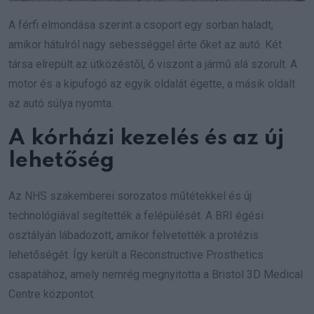
A férfi elmondása szerint a csoport egy sorban haladt,
amikor hátulról nagy sebességgel érte őket az autó. Két
társa elrepült az ütközéstől, ő viszont a jármű alá szorult. A
motor és a kipufogó az egyik oldalát égette, a másik oldalt
az autó súlya nyomta.
A kórházi kezelés és az új
lehetőség
Az NHS szakemberei sorozatos műtétekkel és új
technológiával segítették a felépülését. A BRI égési
osztályán lábadozott, amikor felvetették a protézis
lehetőségét. Így került a Reconstructive Prosthetics
csapatához, amely nemrég megnyitotta a Bristol 3D Medical
Centre központot.