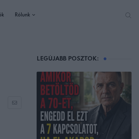
ók
Rólunk
LEGÚJABB POSZTOK:
Share
via
Email