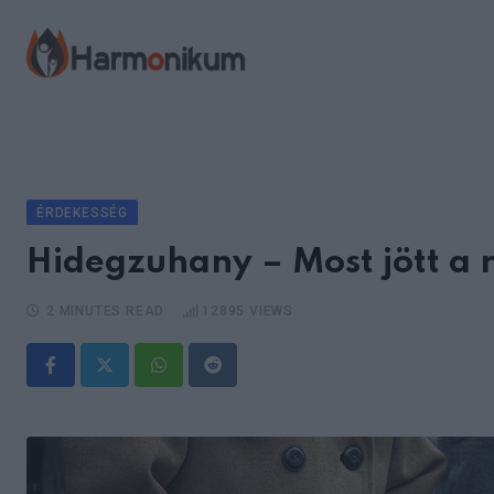
Skip
to
content
ÉRDEKESSÉG
Hidegzuhany – Most jött a r
2 MINUTES READ
12895
VIEWS
Whatsapp
Reddit