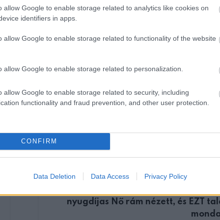
o allow Google to enable storage related to analytics like cookies on
zmus minisztériumaként” kívánja megjelenni. – írja az
economx.hu
evice identifiers in apps.
o allow Google to enable storage related to functionality of the website
o allow Google to enable storage related to personalization.
o allow Google to enable storage related to security, including
cation functionality and fraud prevention, and other user protection.
CONFIRM
KÖVETKEZŐ POS
Data Deletion
Data Access
Privacy Policy
Ápolónőként dolgozom, színes haj
tetoválással. Ma a boltban,
nyugdíjas Nő rám nézett, és EZT tal
monda