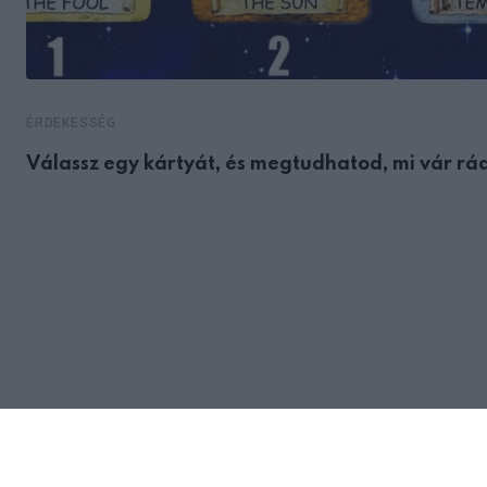
ÉRDEKESSÉG
Válassz egy kártyát, és megtudhatod, mi vár rá