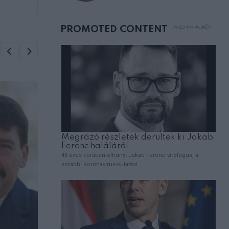
születésnapján –
órákkal később
mellettem ült az első
osztályon