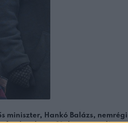
lős miniszter, Hankó Balázs, nemrég
 fog küzdeni a 13. havi nyugdíj