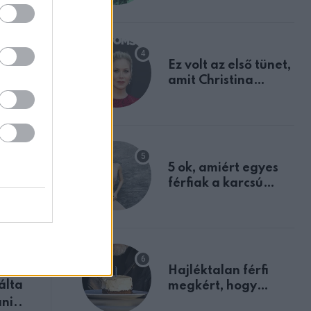
tulajdonságodat
Ez volt az első tünet,
amit Christina
Applegate éveken
át félreértett, pedig
a szklerózis
multiplex
egyértelmű jele volt
5 ok, amiért egyes
férfiak a karcsú
nőket részesítik
előnyben
ZT
jal,
 egy
Hajléktalan férfi
álta
megkért, hogy
vegyek neki kávét a
ni..