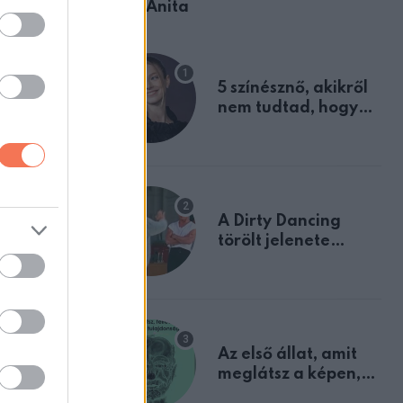
Ábel Anita
 az
5 színésznő, akikről
íjért” –
nem tudtad, hogy
fiúként születtek
illió
el
A Dirty Dancing
törölt jelenete
megerősíti azt, amit
itel egy
mindannyian
sejtettünk
Az első állat, amit
meglátsz a képen,
elárulja legrosszabb
ás