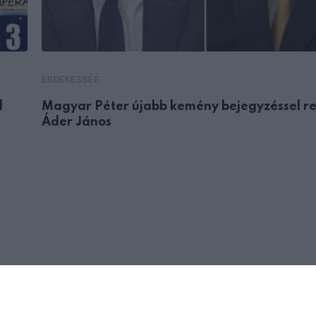
ÉRDEKESSÉG
d
Magyar Péter újabb kemény bejegyzéssel r
Áder János