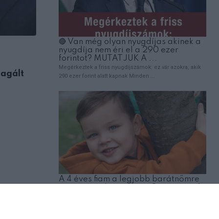
ÉRDEKESSÉG
eagált
Amit a banánról tudni érdemes, mielőt