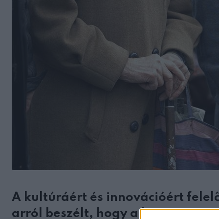
A kultúráért és innovációért fele
arról beszélt, hogy a kormány meg