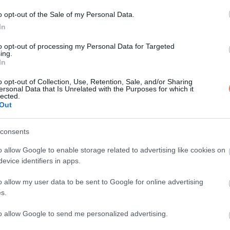
o opt-out of the Sale of my Personal Data.
mány kérdéseket intéz a 13. havi nyugdíjjal kapcsolatban, és ha
In
zett a megvédésére.
to opt-out of processing my Personal Data for Targeted
ing.
ja a magyaroktól a kellő támogatást, megküzdünk a 13. havi nyugd
In
o opt-out of Collection, Use, Retention, Sale, and/or Sharing
ersonal Data that Is Unrelated with the Purposes for which it
lected.
ció keretein belül vizsgálnak. A tervezett hitelkonstrukció négym
Out
os kamattal a 17-25 éves fiatalok számára, akik itthon kezdenek 
consents
o allow Google to enable storage related to advertising like cookies on
kedvezményeket kapnak, amelyek a törlesztés halasztását és a h
evice identifiers in apps.
o allow my user data to be sent to Google for online advertising
ogatása, és azt is hangsúlyozta, hogy a kulturális kérdésekkel
s.
vel ezt a Nemzeti Kulturális Tanács nem támogatja.
to allow Google to send me personalized advertising.
ása nemcsak a minőséget, hanem a keresztény és magyar identit