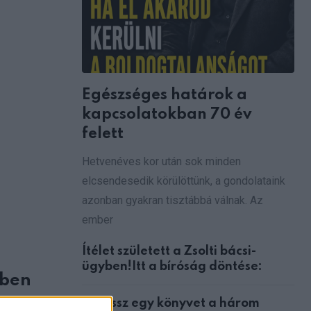
Egészséges határok a
kapcsolatokban 70 év
felett
Hetvenéves kor után sok minden
elcsendesedik körülöttünk, a gondolataink
azonban gyakran tisztábbá válnak. Az
ember
Ítélet született a Zsolti bácsi-
ügyben!Itt a bíróság döntése:
iben
Válassz egy könyvet a három