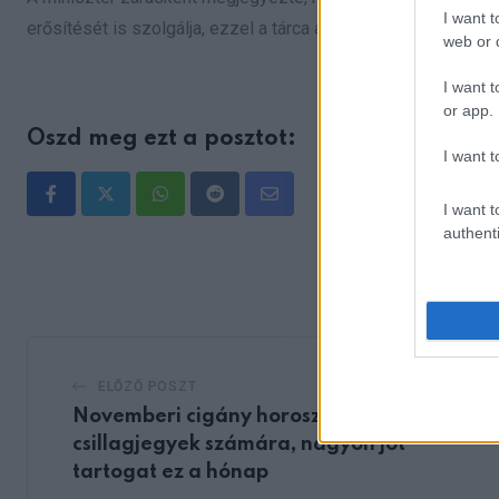
I want t
erősítését is szolgálja, ezzel a tárca a „mindennapi patrioti
web or d
I want t
or app.
Oszd meg ezt a posztot:
I want t
Whatsapp
Reddit
Share
I want t
authenti
via
Email
ELŐZŐ POSZT
Novemberi cigány horoszkóp: Bizonyos
csillagjegyek számára, nagyon jót
tartogat ez a hónap