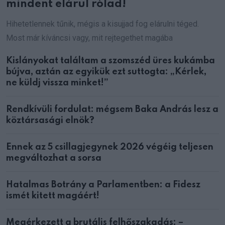
mindent elárul rólad!
Hihetetlennek tűnik, mégis a kisujjad fog elárulni téged.
Most már kíváncsi vagy, mit rejtegethet magába
Kislányokat találtam a szomszéd üres kukámba
bújva, aztán az egyikük ezt suttogta: „Kérlek,
ne küldj vissza minket!”
Rendkívüli fordulat: mégsem Baka András lesz a
köztársasági elnök?
Ennek az 5 csillagjegynek 2026 végéig teljesen
megváltozhat a sorsa
Hatalmas Botrány a Parlamentben: a Fidesz
ismét kitett magáért!
Megérkezett a brutális felhőszakadás: –