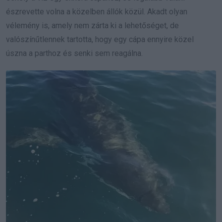
észrevette volna a közelben állók közül. Akadt olyan
vélemény is, amely nem zárta ki a lehetőséget, de
valószínűtlennek tartotta, hogy egy cápa ennyire közel
úszna a parthoz és senki sem reagálna.