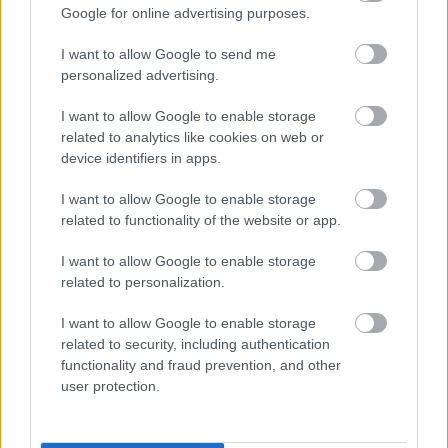
Google for online advertising purposes.
A maffiafőnök fia sírt az étteremben, amíg
a pincérnő azt nem mondta: „Csak egy
I want to allow Google to send me
anya kell neki”
personalized advertising.
I want to allow Google to enable storage
related to analytics like cookies on web or
device identifiers in apps.
További bejegyzések
I want to allow Google to enable storage
related to functionality of the website or app.
I want to allow Google to enable storage
related to personalization.
I want to allow Google to enable storage
related to security, including authentication
functionality and fraud prevention, and other
user protection.