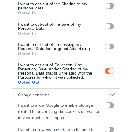
not limited to your visit or usage behaviour. You may click to
I want to opt-out of the Sharing of my
personal data.
grant or deny consent to Google and its third-party tags to
Oszd meg ezt a posztot:
Opted In
use your data for below specified purposes in below Google
consent section.
I want to opt-out of the Sale of my
Personal Data.
Whatsapp
Reddit
Share
Opted In
via
I want to opt-out of processing my
Email
Personal Data for Targeted Advertising.
Opted In
I want to opt-out of Collection, Use,
Retention, Sale, and/or Sharing of my
ELŐZŐ POSZT
Personal Data that Is Unrelated with the
Purposes for which it was collected.
A kiválasztott gyűrű elárulja, milyen nő
Opted Out
vagy
Google consents
I want to allow Google to enable storage
related to advertising like cookies on web or
device identifiers in apps.
KÖVETKEZŐ POSZT
I want to allow my user data to be sent to