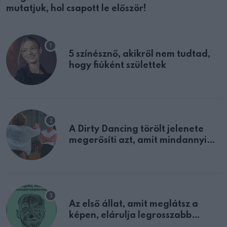
mutatjuk, hol csapott le először!
5 színésznő, akikről nem tudtad,
hogy fiúként születtek
A Dirty Dancing törölt jelenete
megerősíti azt, amit mindannyian
sejtettünk
Az első állat, amit meglátsz a
képen, elárulja legrosszabb
tulajdonságodat