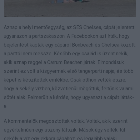
Aznap a helyi mentőegység, az SES Chelsea, cápát jelentett
ugyanazon a partszakaszon. A Facebookon azt írták, hogy
bejelentést kaptak egy cápáról Bonbeach és Chelsea között,
a parttól nem messze. Később egy család is üzent nekik,
akik aznap reggel a Carrum Beachen jártak. Elmondásuk
szerint ez volt a kisgyermek első tengerparti napja, és több
képet is készítettek emlékbe. Csak otthon vették észre,
hogy a sekély vízben, közvetlenül mögöttük, feltűnik valami
sötét alak. Felmerült a kérdés, hogy ugyanazt a cápát látták-
e.
A kommentelők megosztottak voltak. Voltak, akik szerint
egyértelműen egy uszony látszik. Mások úgy vélték, túl
sekély a víz egy ekkora cápához, és legalább valaki