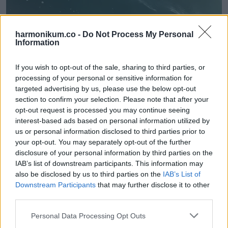
harmonikum.co -
Do Not Process My Personal
Information
Pár nappal korábban egy nagy fehér cápa tűnt fel Aldinga
Beach közelében, Adelaide délre eső részén. A MailOnline
If you wish to opt-out of the sale, sharing to third parties, or
beszámolója szerint a ragadozó a part mentén cirkált,
processing of your personal or sensitive information for
körülbelül 13 láb hosszúra becsülték. Halászok videót
targeted advertising by us, please use the below opt-out
section to confirm your selection. Please note that after your
készítettek róla, és a csónakjuk méretéhez mérték a
opt-out request is processed you may continue seeing
testhosszát. A hatóságok figyelmeztetést adtak ki, és arra
interest-based ads based on personal information utilized by
kérték a strandolókat, maradjanak távol a víztől.
us or personal information disclosed to third parties prior to
your opt-out. You may separately opt-out of the further
Az ausztrál partoknál időről időre előfordulnak
disclosure of your personal information by third parties on the
IAB’s list of downstream participants. This information may
cápaészlelések, ezért fontos az óvatosság. Hogy a család
also be disclosed by us to third parties on the
IAB’s List of
fotóján valóban cápa látszik-e, vagy csak optikai csalódás,
Downstream Participants
that may further disclose it to other
arról továbbra is vita folyik.
third parties.
Please note that this website/app uses one or more Google
Personal Data Processing Opt Outs
services and may gather and store information including but