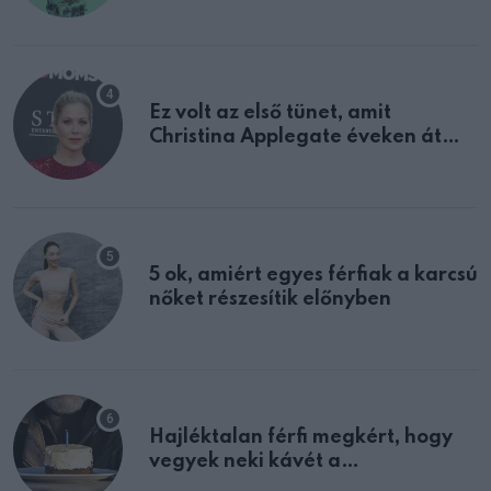
Ez volt az első tünet, amit
Christina Applegate éveken át
félreértett, pedig a szklerózis
multiplex egyértelmű jele volt
5 ok, amiért egyes férfiak a karcsú
nőket részesítik előnyben
Hajléktalan férfi megkért, hogy
vegyek neki kávét a
születésnapján – órákkal később