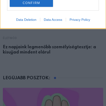
CONFIRM
Data Deletion
Data Access
Privacy Policy
ÉLETMÓD
Ez napjaink legmenőbb személyiségtesztje: a
kisujjad mindent elárul
LEGÚJABB POSZTOK: