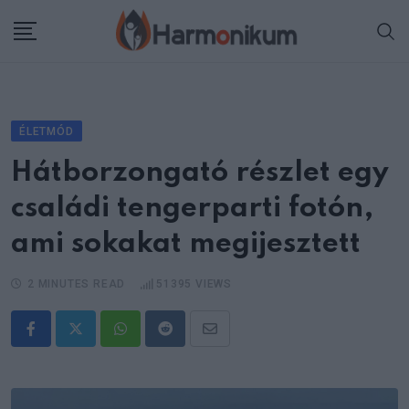
Skip
to
content
ÉLETMÓD
Hátborzongató részlet egy
családi tengerparti fotón,
ami sokakat megijesztett
2 MINUTES READ
51395
VIEWS
Whatsapp
Reddit
Share
via
Email