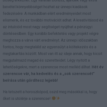
bőség érkezhet. Egy váratlan bónusz, ajándék vagy extra
bevétel könnyebbséget hozhat az ünnepi kiadások
fedezésére. A munkádban elért eredményeidet most
elismerik, és ez további motivációt adhat. A kreativitásod és
az intuíciód most nagy segítséget nyújthat a pénzügyi
döntéseidben. Egy korábbi befektetés vagy projekt végre
meghozza a várva várt eredményt. Az ünnepi időszakban
fontos, hogy megtaláld az egyensúlyt a költekezés és a
megtakarítás között. Most van itt az ideje annak, hogy kicsit
megjutalmazd magad és szeretteidet. Légy nyitott a
lehetőségekre, mert a szerencse most melléd állhat.
Hét év
szerencse vár, ha kedvelés és a „sok szerencsét”
beírása után gördítesz lejjebb!
Ha tetszett a horoszkópod, oszd meg másokkal is, hogy
őket is utolérje a szerencse!