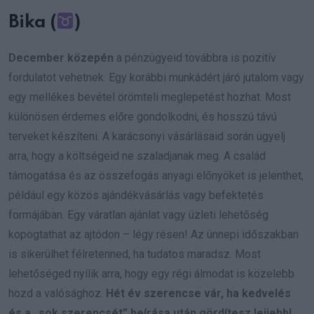
Bika (
)
December közepén
a pénzügyeid továbbra is pozitív
fordulatot vehetnek. Egy korábbi munkádért járó jutalom vagy
egy mellékes bevétel örömteli meglepetést hozhat. Most
különösen érdemes előre gondolkodni, és hosszú távú
terveket készíteni. A karácsonyi vásárlásaid során ügyelj
arra, hogy a költségeid ne szaladjanak meg. A család
támogatása és az összefogás anyagi előnyöket is jelenthet,
például egy közös ajándékvásárlás vagy befektetés
formájában. Egy váratlan ajánlat vagy üzleti lehetőség
kopogtathat az ajtódon – légy résen! Az ünnepi időszakban
is sikerülhet félretenned, ha tudatos maradsz. Most
lehetőséged nyílik arra, hogy egy régi álmodat is közelebb
hozd a valósághoz.
Hét év szerencse vár, ha kedvelés
és a „sok szerencsét” beírása után gördítesz lejjebb!