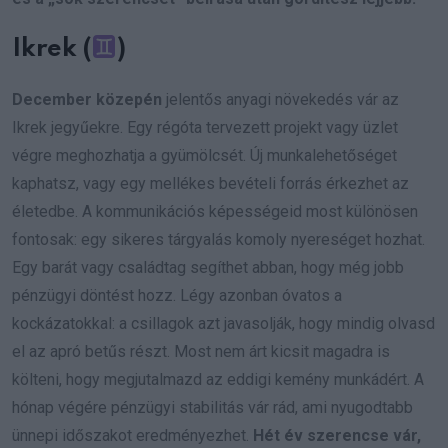
Ikrek (
)
December közepén
jelentős anyagi növekedés vár az
Ikrek jegyűekre. Egy régóta tervezett projekt vagy üzlet
végre meghozhatja a gyümölcsét. Új munkalehetőséget
kaphatsz, vagy egy mellékes bevételi forrás érkezhet az
életedbe. A kommunikációs képességeid most különösen
fontosak: egy sikeres tárgyalás komoly nyereséget hozhat.
Egy barát vagy családtag segíthet abban, hogy még jobb
pénzügyi döntést hozz. Légy azonban óvatos a
kockázatokkal: a csillagok azt javasolják, hogy mindig olvasd
el az apró betűs részt. Most nem árt kicsit magadra is
költeni, hogy megjutalmazd az eddigi kemény munkádért. A
hónap végére pénzügyi stabilitás vár rád, ami nyugodtabb
ünnepi időszakot eredményezhet.
Hét év szerencse vár,