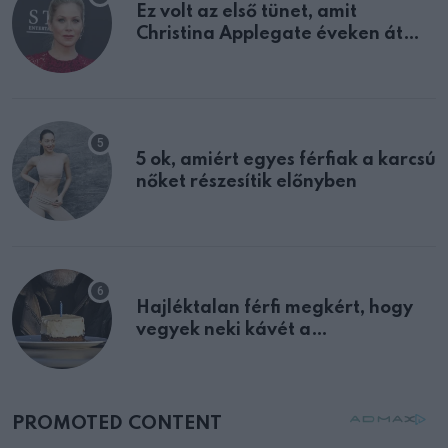
Ez volt az első tünet, amit
Christina Applegate éveken át
félreértett, pedig a szklerózis
multiplex egyértelmű jele volt
5 ok, amiért egyes férfiak a karcsú
nőket részesítik előnyben
Hajléktalan férfi megkért, hogy
vegyek neki kávét a
születésnapján – órákkal később
mellettem ült az első osztályon