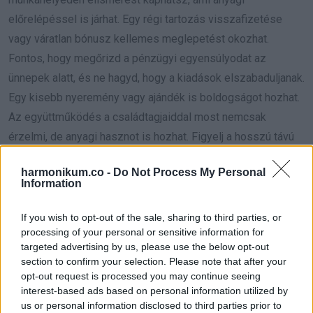
előrelépéssel is járhat. Egy régi tartozás visszafizetése
vagy váratlan bónusz kellemes meglepetést okozhat.
Fontos, hogy megőrizd a pénzügyi egyensúlyodat az
ünnepek alatt, és ne hagyd, hogy a kiadások elszabaduljanak.
Egy kisebb nyeremény vagy ajándék is boldogságot hozhat.
Az együttműködés a családtagjaiddal most nemcsak
érzelmi, de anyagi hasznot is hozhat. Figyelj a hosszú távú
céljaidra, és használd ki a szerencsés időszakot.
Hét év
harmonikum.co -
Do Not Process My Personal
szerencse vár, ha kedvelés és a „sok szerencsét”
Information
beírása után gördítesz lejjebb!
If you wish to opt-out of the sale, sharing to third parties, or
Skorpió (
)
processing of your personal or sensitive information for
targeted advertising by us, please use the below opt-out
section to confirm your selection. Please note that after your
December közepén
a Skorpiók számára anyagi sikerek és
opt-out request is processed you may continue seeing
pozitív meglepetések várhatók. Egy jól időzített döntés vagy
interest-based ads based on personal information utilized by
befektetés most kifejezetten gyümölcsöző lehet. A
us or personal information disclosed to third parties prior to