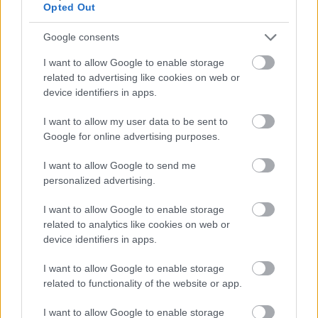
emelheti az ünnepi hangulatodat. A munkahelyeden végre
Opted Out
megkapod az elismerést, amit megérdemelsz, és ez anyagi
Google consents
bónusszal is járhat. A csillagok most azt üzenik, hogy
I want to allow Google to enable storage
nyugodtan vállalj új kihívásokat és projekteket, mert a
related to advertising like cookies on web or
szerencse melletted áll. Egy barát vagy családtag
device identifiers in apps.
segítségével új pénzügyi lehetőségek nyílhatnak meg
I want to allow my user data to be sent to
előtted. Az ünnepi kiadások ellenére sikerülhet félretenned,
Google for online advertising purposes.
ha tudatos maradsz a költekezésben. Az új bevételek
lehetőséget adnak arra, hogy egy régóta tervezett célt is
I want to allow Google to send me
personalized advertising.
elérj. Tartsd szem előtt a hosszú távú terveidet, és oszd
meg a bőséget a szeretteiddel.
Hét év szerencse vár, ha
I want to allow Google to enable storage
kedvelés és a „sok szerencsét” beírása után gördítesz
related to analytics like cookies on web or
device identifiers in apps.
lejjebb!
I want to allow Google to enable storage
Bak (
)
related to functionality of the website or app.
I want to allow Google to enable storage
December közepén
a Bakok számára az anyagi stabilitás