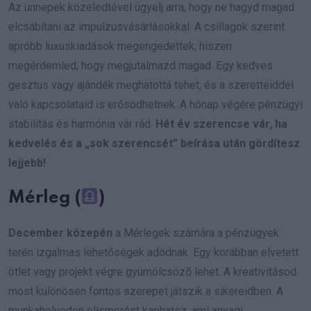
Az ünnepek közeledtével ügyelj arra, hogy ne hagyd magad
elcsábítani az impulzusvásárlásokkal. A csillagok szerint
apróbb luxuskiadások megengedettek, hiszen
megérdemled, hogy megjutalmazd magad. Egy kedves
gesztus vagy ajándék meghatottá tehet, és a szeretteiddel
való kapcsolataid is erősödhetnek. A hónap végére pénzügyi
stabilitás és harmónia vár rád.
Hét év szerencse vár, ha
kedvelés és a „sok szerencsét” beírása után gördítesz
lejjebb!
Mérleg (
)
December közepén
a Mérlegek számára a pénzügyek
terén izgalmas lehetőségek adódnak. Egy korábban elvetett
ötlet vagy projekt végre gyümölcsöző lehet. A kreativitásod
most különösen fontos szerepet játszik a sikereidben. A
munkahelyeden elismerést kaphatsz, ami anyagi