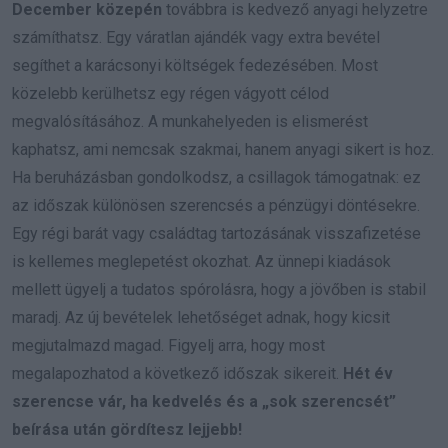
December közepén
továbbra is kedvező anyagi helyzetre
számíthatsz. Egy váratlan ajándék vagy extra bevétel
segíthet a karácsonyi költségek fedezésében. Most
közelebb kerülhetsz egy régen vágyott célod
megvalósításához. A munkahelyeden is elismerést
kaphatsz, ami nemcsak szakmai, hanem anyagi sikert is hoz.
Ha beruházásban gondolkodsz, a csillagok támogatnak: ez
az időszak különösen szerencsés a pénzügyi döntésekre.
Egy régi barát vagy családtag tartozásának visszafizetése
is kellemes meglepetést okozhat. Az ünnepi kiadások
mellett ügyelj a tudatos spórolásra, hogy a jövőben is stabil
maradj. Az új bevételek lehetőséget adnak, hogy kicsit
megjutalmazd magad. Figyelj arra, hogy most
megalapozhatod a következő időszak sikereit.
Hét év
szerencse vár, ha kedvelés és a „sok szerencsét”
beírása után gördítesz lejjebb!