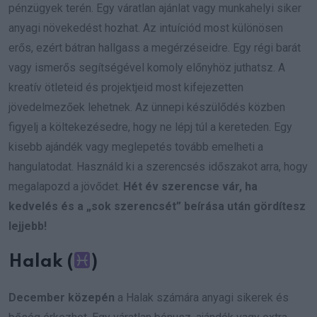
pénzügyek terén. Egy váratlan ajánlat vagy munkahelyi siker
anyagi növekedést hozhat. Az intuíciód most különösen
erős, ezért bátran hallgass a megérzéseidre. Egy régi barát
vagy ismerős segítségével komoly előnyhöz juthatsz. A
kreatív ötleteid és projektjeid most kifejezetten
jövedelmezőek lehetnek. Az ünnepi készülődés közben
figyelj a költekezésedre, hogy ne lépj túl a kereteden. Egy
kisebb ajándék vagy meglepetés tovább emelheti a
hangulatodat. Használd ki a szerencsés időszakot arra, hogy
megalapozd a jövődet.
Hét év szerencse vár, ha
kedvelés és a „sok szerencsét” beírása után gördítesz
lejjebb!
Halak (
)
December közepén
a Halak számára anyagi sikerek és