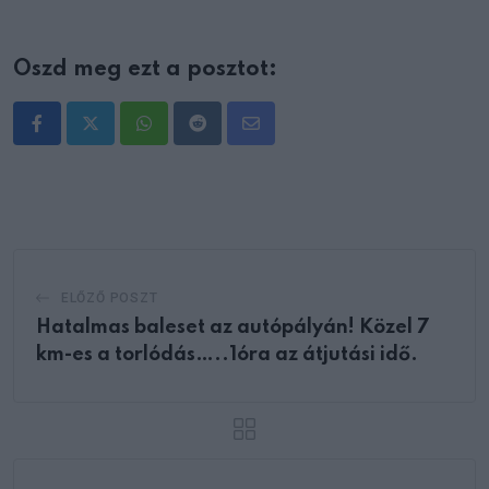
Oszd meg ezt a posztot:
Whatsapp
Reddit
Share
via
Email
ELŐZŐ POSZT
Hatalmas baleset az autópályán! Közel 7
km-es a torlódás…..1óra az átjutási idő.