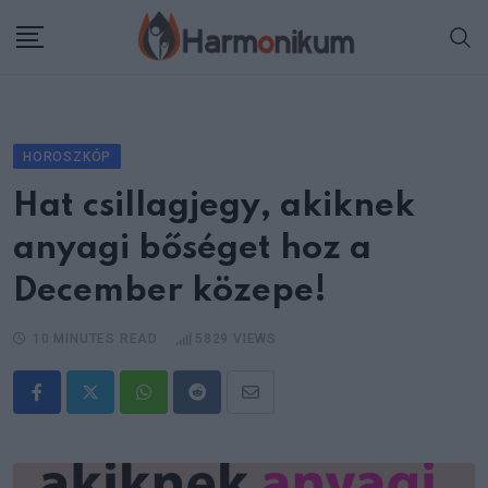
Skip
to
content
HOROSZKÓP
Hat csillagjegy, akiknek
anyagi bőséget hoz a
December közepe!
10 MINUTES READ
5829
VIEWS
Whatsapp
Reddit
Share
via
Email