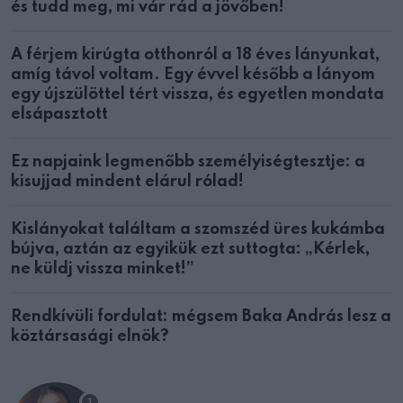
és tudd meg, mi vár rád a jövőben!
A férjem kirúgta otthonról a 18 éves lányunkat,
amíg távol voltam. Egy évvel később a lányom
egy újszülöttel tért vissza, és egyetlen mondata
elsápasztott
Ez napjaink legmenőbb személyiségtesztje: a
kisujjad mindent elárul rólad!
Kislányokat találtam a szomszéd üres kukámba
bújva, aztán az egyikük ezt suttogta: „Kérlek,
ne küldj vissza minket!”
Rendkívüli fordulat: mégsem Baka András lesz a
köztársasági elnök?