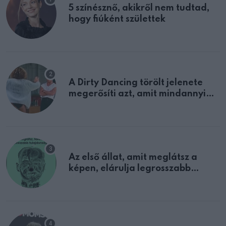
5 színésznő, akikről nem tudtad,
hogy fiúként születtek
A Dirty Dancing törölt jelenete
megerősíti azt, amit mindannyian
sejtettünk
Az első állat, amit meglátsz a
képen, elárulja legrosszabb
tulajdonságodat