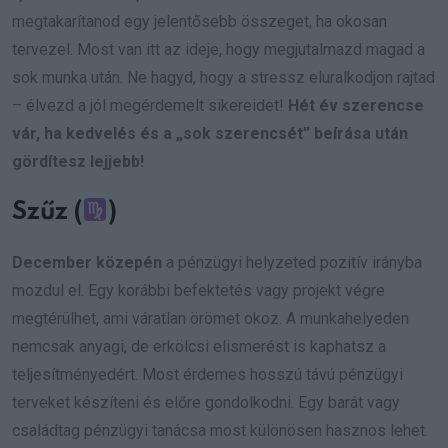
megtakarítanod egy jelentősebb összeget, ha okosan
tervezel. Most van itt az ideje, hogy megjutalmazd magad a
sok munka után. Ne hagyd, hogy a stressz eluralkodjon rajtad
– élvezd a jól megérdemelt sikereidet!
Hét év szerencse
vár, ha kedvelés és a „sok szerencsét” beírása után
gördítesz lejjebb!
Szűz (
)
December közepén
a pénzügyi helyzeted pozitív irányba
mozdul el. Egy korábbi befektetés vagy projekt végre
megtérülhet, ami váratlan örömet okoz. A munkahelyeden
nemcsak anyagi, de erkölcsi elismerést is kaphatsz a
teljesítményedért. Most érdemes hosszú távú pénzügyi
terveket készíteni és előre gondolkodni. Egy barát vagy
családtag pénzügyi tanácsa most különösen hasznos lehet.