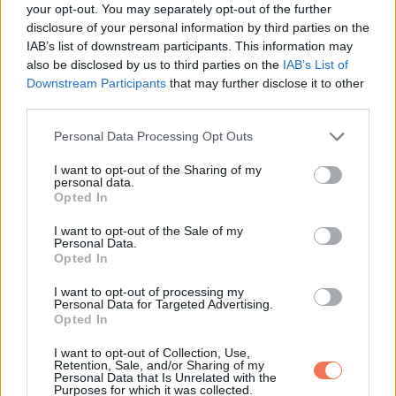
your opt-out. You may separately opt-out of the further
csillagok azt üzenik, hogy ne félj belevágni egy új projektbe
disclosure of your personal information by third parties on the
vagy vállalkozásba. A korábbi kemény munkád most
IAB’s list of downstream participants. This information may
megtérül, akár egy bónusz vagy jutalom formájában. Egy régi
also be disclosed by us to third parties on the
IAB’s List of
Downstream Participants
that may further disclose it to other
barát vagy ismerős fontos pénzügyi lehetőséget kínálhat,
third parties.
ami hosszú távon stabilitást hozhat. Az ünnepi időszakban
Please note that this website/app uses one or more Google
Personal Data Processing Opt Outs
vigyázz a túlköltekezéssel, de ne sajnáld magadtól a
services and may gather and store information including but
megérdemelt jutalmakat. A családod támogatása erőt adhat
not limited to your visit or usage behaviour. You may click to
I want to opt-out of the Sharing of my
personal data.
ahhoz, hogy magabiztosan haladj előre. Most érdemes új
grant or deny consent to Google and its third-party tags to
Opted In
use your data for below specified purposes in below Google
célokat kitűznöd, mert a szerencse melléd szegődik.
Hét
consent section.
I want to opt-out of the Sale of my
év szerencse vár, ha kedvelés és a „sok szerencsét”
Personal Data.
Opted In
beírása után gördítesz lejjebb!
I want to opt-out of processing my
Nyilas (
)
Personal Data for Targeted Advertising.
Opted In
December közepén
a Nyilasok pénzügyi helyzete
I want to opt-out of Collection, Use,
Retention, Sale, and/or Sharing of my
jelentősen javulhat. Egy váratlan ajándék vagy extra bevétel
Personal Data that Is Unrelated with the
Purposes for which it was collected.