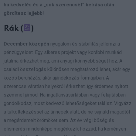
ha kedvelés és a „sok szerencsét” beírása után
gördítesz lejjebb!
Rák (
)
December közepén
nyugalom és stabilitás jellemzi a
pénzügyeidet. Egy sikeres projekt vagy korábbi munkád
jutalma érkezhet meg, ami anyagi könnyebbséget hoz. A
családi összefogás különösen meghatározó lehet, akár egy
közös beruházás, akár ajándékozás formájában. A
szerencse váratlan helyekről érkezhet, így érdemes nyitott
szemmel járnod. Ha ingatlanvásárlásban vagy felújításban
gondolkodsz, most kedvező lehetőségeket találsz. Vigyázz
a túlköltekezéssel az ünnepek alatt, de ne sajnáld magadtól
a megérdemelt örömöket sem. Az év végi bőség és
elismerés mindenképp megérkezik hozzád, ha keményen