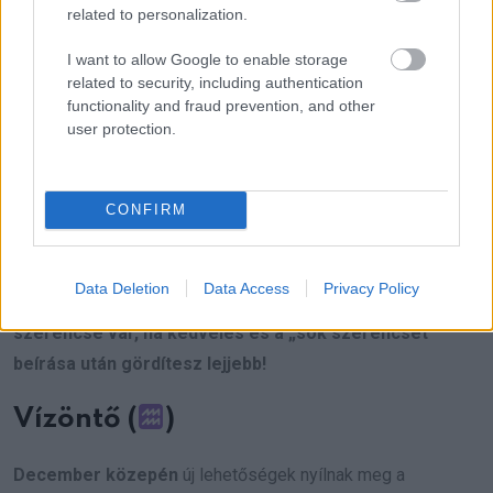
related to personalization.
és a növekedés időszaka következik. Egy régóta húzódó
projekt vagy befektetés végre meghozza a várt eredményt.
I want to allow Google to enable storage
related to security, including authentication
A munkahelyeden elért sikerek most pénzügyi elismeréssel
functionality and fraud prevention, and other
is párosulnak. Fontos, hogy előre tervezz, mert a következő
user protection.
hónapok lehetőségeket tartogatnak. Az ünnepek
közeledtével figyelj a kiadásokra, de ne félj örömet szerezni
magadnak és szeretteidnek. Egy kisebb nyeremény vagy
CONFIRM
ajándék váratlan örömet okozhat. A családi összefogás
most segíthet a pénzügyi céljaid elérésében. Légy nyitott az
Data Deletion
Data Access
Privacy Policy
új lehetőségekre, mert a szerencse most támogat.
Hét év
szerencse vár, ha kedvelés és a „sok szerencsét”
beírása után gördítesz lejjebb!
Vízöntő (
)
December közepén
új lehetőségek nyílnak meg a