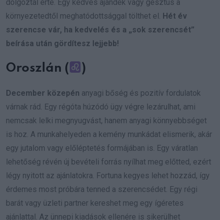
dolgoztál érte. Egy kedves ajándék vagy gesztus a
környezetedtől meghatódottsággal tölthet el.
Hét év
szerencse vár, ha kedvelés és a „sok szerencsét”
beírása után gördítesz lejjebb!
Oroszlán (
)
December közepén
anyagi bőség és pozitív fordulatok
várnak rád. Egy régóta húzódó ügy végre lezárulhat, ami
nemcsak lelki megnyugvást, hanem anyagi könnyebbséget
is hoz. A munkahelyeden a kemény munkádat elismerik, akár
egy jutalom vagy előléptetés formájában is. Egy váratlan
lehetőség révén új bevételi forrás nyílhat meg előtted, ezért
légy nyitott az ajánlatokra. Fortuna kegyes lehet hozzád, így
érdemes most próbára tenned a szerencsédet. Egy régi
barát vagy üzleti partner kereshet meg egy ígéretes
ajánlattal. Az ünnepi kiadások ellenére is sikerülhet