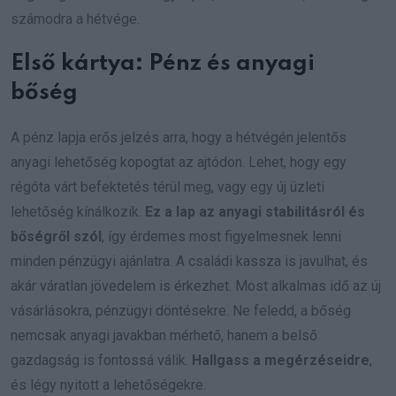
számodra a hétvége.
Első kártya:
Pénz és anyagi
bőség
A pénz lapja erős jelzés arra, hogy a hétvégén jelentős
anyagi lehetőség kopogtat az ajtódon. Lehet, hogy egy
régóta várt befektetés térül meg, vagy egy új üzleti
lehetőség kínálkozik.
Ez a lap az anyagi stabilitásról és
bőségről szól
, így érdemes most figyelmesnek lenni
minden pénzügyi ajánlatra. A családi kassza is javulhat, és
akár váratlan jövedelem is érkezhet. Most alkalmas idő az új
vásárlásokra, pénzügyi döntésekre. Ne feledd, a bőség
nemcsak anyagi javakban mérhető, hanem a belső
gazdagság is fontossá válik.
Hallgass a megérzéseidre
,
és légy nyitott a lehetőségekre.