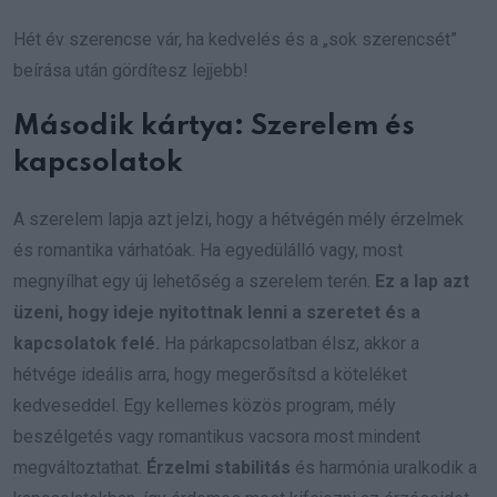
Hét év szerencse vár, ha kedvelés és a „sok szerencsét”
beírása után gördítesz lejjebb!
Második kártya:
Szerelem és
kapcsolatok
A szerelem lapja azt jelzi, hogy a hétvégén mély érzelmek
és romantika várhatóak. Ha egyedülálló vagy, most
megnyílhat egy új lehetőség a szerelem terén.
Ez a lap azt
üzeni, hogy ideje nyitottnak lenni a szeretet és a
kapcsolatok felé.
Ha párkapcsolatban élsz, akkor a
hétvége ideális arra, hogy megerősítsd a köteléket
kedveseddel. Egy kellemes közös program, mély
beszélgetés vagy romantikus vacsora most mindent
megváltoztathat.
Érzelmi stabilitás
és harmónia uralkodik a