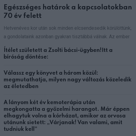
Egészséges határok a kapcsolatokban
70 év felett
Hetvenéves kor után sok minden elcsendesedik körülöttünk,
a gondolataink azonban gyakran tisztábbá válnak. Az ember
Ítélet született a Zsolti bácsi-ügyben!Itt a
bíróság döntése:
Válassz egy könyvet a három közül:
megmutathatja, milyen nagy változás közeledik
az életedben
A lányom két év kemoterápia után
megkongatta a győzelmi harangot. Már éppen
elhagytuk volna a kórházat, amikor az orvosa
utánunk sietett: „Várjanak! Van valami, amit
tudniuk kell”