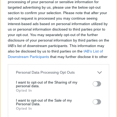
Hét év szerencse vár, ha kedvelés és a „sok szerencsét”
processing of your personal or sensitive information for
targeted advertising by us, please use the below opt-out
beírása után gördítesz lejjebb!
section to confirm your selection. Please note that after your
opt-out request is processed you may continue seeing
interest-based ads based on personal information utilized by
us or personal information disclosed to third parties prior to
your opt-out. You may separately opt-out of the further
Oszd meg ezt a posztot:
disclosure of your personal information by third parties on the
IAB’s list of downstream participants. This information may
Whatsapp
Reddit
Share
also be disclosed by us to third parties on the
IAB’s List of
Downstream Participants
that may further disclose it to other
via
third parties.
Email
Please note that this website/app uses one or more Google
Personal Data Processing Opt Outs
services and may gather and store information including but
not limited to your visit or usage behaviour. You may click to
I want to opt-out of the Sharing of my
personal data.
grant or deny consent to Google and its third-party tags to
ELŐZŐ POSZT
Opted In
use your data for below specified purposes in below Google
VICC: Volt egyszer a kisfiú, úgy hívták John
consent section.
I want to opt-out of the Sale of my
Personal Data.
Opted In