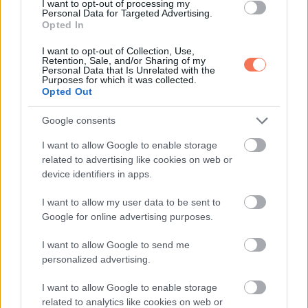
I want to opt-out of processing my
Personal Data for Targeted Advertising.
Opted In
KÖVETKEZŐ POSZT
I want to opt-out of Collection, Use,
Retention, Sale, and/or Sharing of my
Ők lesznek azok a csillagjegyek, akiknek
Personal Data that Is Unrelated with the
sorsszerű, karmikus jutalmat ad az
Purposes for which it was collected.
Opted Out
Univerzum SZEPTEMBERBEN
Google consents
I want to allow Google to enable storage
related to advertising like cookies on web or
További bejegyzések
device identifiers in apps.
I want to allow my user data to be sent to
Google for online advertising purposes.
I want to allow Google to send me
personalized advertising.
I want to allow Google to enable storage
related to analytics like cookies on web or