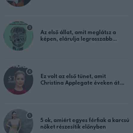
sejtettünk
Az első állat, amit meglátsz a
képen, elárulja legrosszabb
tulajdonságodat
Ez volt az első tünet, amit
Christina Applegate éveken át
félreértett, pedig a szklerózis
multiplex egyértelmű jele volt
5 ok, amiért egyes férfiak a karcsú
nőket részesítik előnyben