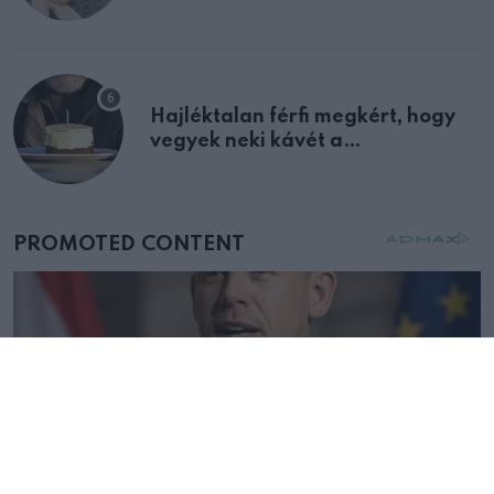
Hajléktalan férfi megkért, hogy
vegyek neki kávét a
születésnapján – órákkal később
mellettem ült az első osztályon