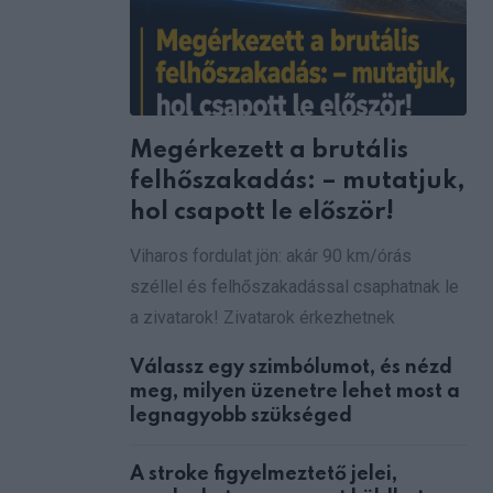
Megérkezett a brutális
felhőszakadás: – mutatjuk,
hol csapott le először!
Viharos fordulat jön: akár 90 km/órás
széllel és felhőszakadással csaphatnak le
a zivatarok! Zivatarok érkezhetnek
Válassz egy szimbólumot, és nézd
meg, milyen üzenetre lehet most a
legnagyobb szükséged
A stroke figyelmeztető jelei,