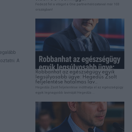
legalább
oztatni. A