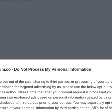
um.co -
Do Not Process My Personal Information
 hanem jelzés
to opt-out of the sale, sharing to third parties, or processing of your per
kezelik. Inkább bizonyíték arra, hogy valami bántja a vese
formation for targeted advertising by us, please use the below opt-out s
pedne, és az is átcsúszna rajta, aminek nem kellene.
r selection. Please note that after your opt-out request is processed y
eing interest-based ads based on personal information utilized by us or
disclosed to third parties prior to your opt-out. You may separately opt-
oportokban. Magas vérnyomás esetén sokaknál megjelenhet valam
losure of your personal information by third parties on the IAB’s list of
 alakul ki élete során vesekárosodás. Emellett túlsúly, anyagcs