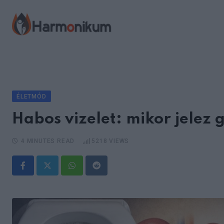
Skip
to
content
ÉLETMÓD
Habos vizelet: mikor jelez 
4 MINUTES READ
5218
VIEWS
Whatsapp
Reddit