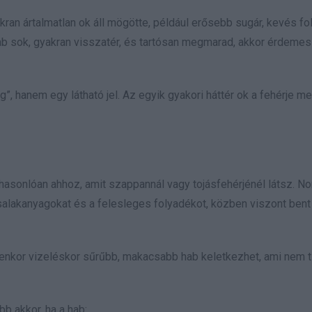
akran ártalmatlan ok áll mögötte, például erősebb sugár, kevés fo
b sok, gyakran visszatér, és tartósan megmarad, akkor érdeme
”, hanem egy látható jel. Az egyik gyakori háttér ok a fehérje m
 hasonlóan ahhoz, amit szappannál vagy tojásfehérjénél látsz. N
alakanyagokat és a felesleges folyadékot, közben viszont bent t
lyenkor vizeléskor sűrűbb, makacsabb hab keletkezhet, ami nem t
b akkor, ha a hab: