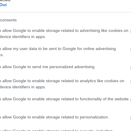
naproxen, diclofenac)
Out
consents
o allow Google to enable storage related to advertising like cookies on
ndulhat, mint hogy bármilyen panaszt éreznél.
evice identifiers in apps.
ás a vesére?
o allow my user data to be sent to Google for online advertising
s.
a nyomás nap mint nap roncsolhatja a finom szűrőegységeket
to allow Google to send me personalized advertising.
nt a tartós terhelés torzíthatja a szűrőt.
o allow Google to enable storage related to analytics like cookies on
ehérje szivároghat a vizeletbe. Ráadásul ez nemcsak jelzi a bajt
evice identifiers in apps.
heli a vesét.
o allow Google to enable storage related to functionality of the website
venni?
o allow Google to enable storage related to personalization.
 mielőtt nagyobb károsodás történne. Ehhez több egyszerű vizsgá
o allow Google to enable storage related to security, including