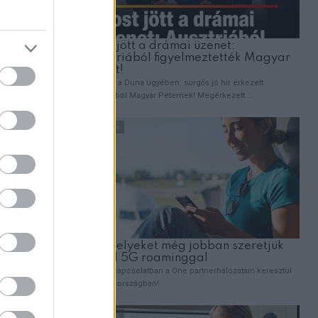
, hanem
lat is