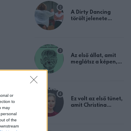
A Dirty Dancing
törölt jelenete
megerősíti azt, amit
mindannyian
sejtettünk
Az első állat, amit
meglátsz a képen,
elárulja legrosszabb
tulajdonságodat
sonal or
Ez volt az első tünet,
ection to
amit Christina
ou may
Applegate éveken
 personal
át félreértett, pedig
out of the
ilyen
a szklerózis
 downstream
ere-
multiplex