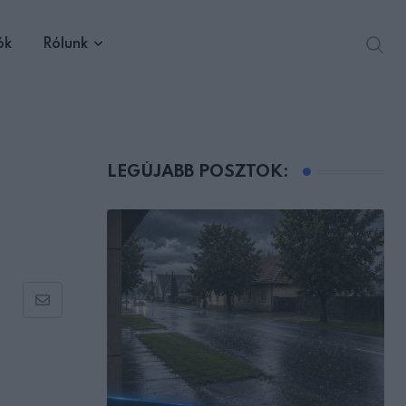
ók
Rólunk
LEGÚJABB POSZTOK:
Share
via
Email