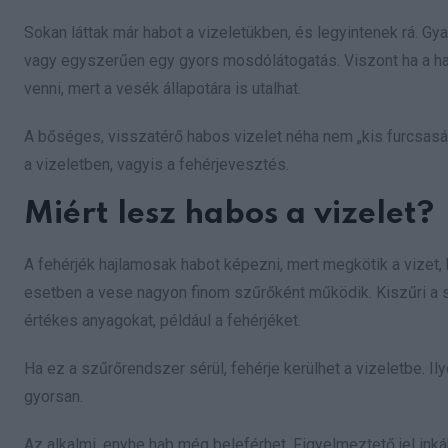
Sokan láttak már habot a vizeletükben, és legyintenek rá. Gy
vagy egyszerűen egy gyors mosdólátogatás. Viszont ha a ha
venni, mert a vesék állapotára is utalhat.
A bőséges, visszatérő habos vizelet néha nem „kis furcsaság
a vizeletben, vagyis a fehérjevesztés.
Miért lesz habos a vizelet?
A fehérjék hajlamosak habot képezni, mert megkötik a vizet,
esetben a vese nagyon finom szűrőként működik. Kiszűri a s
értékes anyagokat, például a fehérjéket.
Ha ez a szűrőrendszer sérül, fehérje kerülhet a vizeletbe. I
gyorsan.
Az alkalmi, enyhe hab még beleférhet. Figyelmeztető jel inkáb