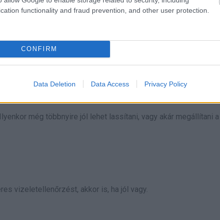
cation functionality and fraud prevention, and other user protection.
CONFIRM
Data Deletion
Data Access
Privacy Policy
 Ilyenkor még többnyire jól lehet lassítani, vagy akár megállítani a
 vizeletellenőrzést, akkor is, ha jól vagy.