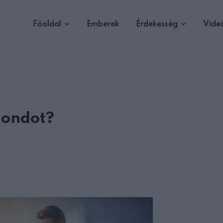
Főoldal
Emberek
Érdekesség
Vide
gondot?