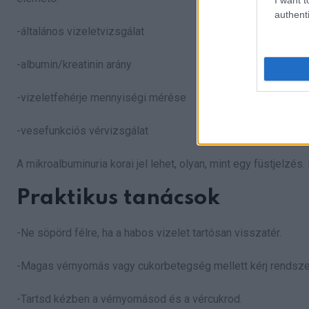
authenti
-általános vizeletvizsgálat
-albumin/kreatinin arány
-vizeletfehérje mennyiségi mérése
-vesefunkciós vérvizsgálat
A mikroalbuminuria korai jel lehet, olyan, mint egy füstjelzés.
Praktikus tanácsok
-Ne söpörd félre, ha a habos vizelet tartósan visszatér.
-Magas vérnyomás vagy cukorbetegség mellett kérj rendszeres
-Tartsd kézben a vérnyomásod és a vércukrod.