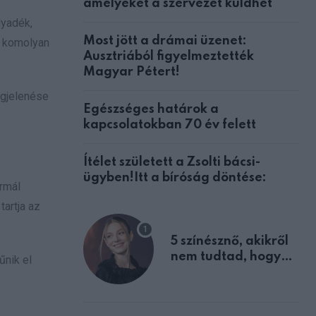
amelyeket a szervezet küldhet
lyadék,
Most jött a drámai üzenet:
s komolyan
Ausztriából figyelmeztették
Magyar Pétert!
egjelenése
Egészséges határok a
kapcsolatokban 70 év felett
Ítélet született a Zsolti bácsi-
ügyben!Itt a bíróság döntése:
ormál
artja az
5 színésznő, akikről
nem tudtad, hogy
űnik el
fiúként születtek