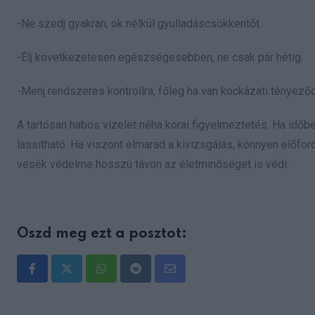
-Ne szedj gyakran, ok nélkül gyulladáscsökkentőt.
-Élj következetesen egészségesebben, ne csak pár hétig.
-Menj rendszeres kontrollra, főleg ha van kockázati tényeződ
A tartósan habos vizelet néha korai figyelmeztetés. Ha idő
lassítható. Ha viszont elmarad a kivizsgálás, könnyen előford
vesék védelme hosszú távon az életminőséget is védi.
Oszd meg ezt a posztot:
Whatsapp
Reddit
Share
via