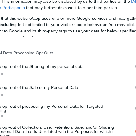
. This information may also be disclosed by us to third parties on the
IA
Participants
that may further disclose it to other third parties.
 that this website/app uses one or more Google services and may gath
 fáj. Sokáig nem okoz feltűnő panaszt. Emiatt sokan csak későn
including but not limited to your visit or usage behaviour. You may click 
pot. A habos vizelet és a proteinuria csak a felszín lehet, mik
 to Google and its third-party tags to use your data for below specifi
ogle consent section.
igyelni?
l Data Processing Opt Outs
o opt-out of the Sharing of my personal data.
t jelenik meg. Nagyobb eséllyel fordulhat elő fehérjevesztés, h
In
o opt-out of the Sale of my Personal Data.
In
to opt-out of processing my Personal Data for Targeted
ing.
In
o opt-out of Collection, Use, Retention, Sale, and/or Sharing
ersonal Data that Is Unrelated with the Purposes for which it
lected.