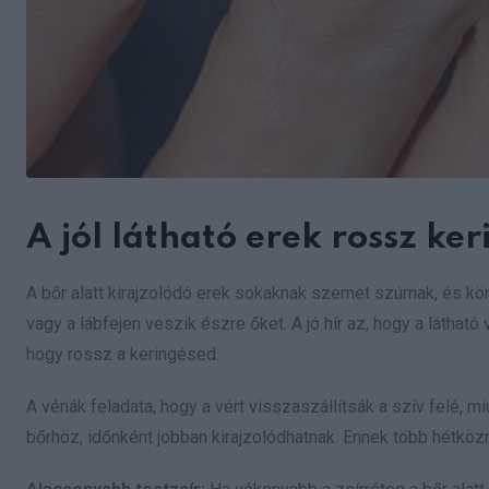
A jól látható erek rossz ke
A bőr alatt kirajzolódó erek sokaknak szemet szúrnak, és kön
vagy a lábfejen veszik észre őket. A jó hír az, hogy a látha
hogy rossz a keringésed.
A vénák feladata, hogy a vért visszaszállítsák a szív felé, 
bőrhöz, időnként jobban kirajzolódhatnak. Ennek több hétközn