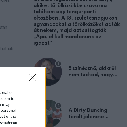
knél.
akiket törölközőkbe csavarva
találtam egy tengerparti
öltözőben. A 18. születésnapjukon
ugyanazokat a törölközőket adták
után
át nekem, majd azt suttogták:
„Apa, el kell mondanunk az
igazat”
hatnak.
5 színésznő, akikről
nem tudtad, hogy
fiúként születtek
sonal or
ection to
agokat,
ou may
 personal
A Dirty Dancing
out of the
törölt jelenete
 downstream
megerősíti azt, amit
, hideg