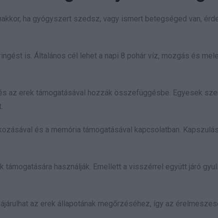
anakkor, ha gyógyszert szedsz, vagy ismert betegséged van, ér
ingést is. Általános cél lehet a napi 8 pohár víz, mozgás és mel
 és az erek támogatásával hozzák összefüggésbe. Egyesek szer
.
okozásával és a memória támogatásával kapcsolatban. Kapszulá
 támogatására használják. Emellett a visszérrel együtt járó gyu
járulhat az erek állapotának megőrzéséhez, így az érelmesze