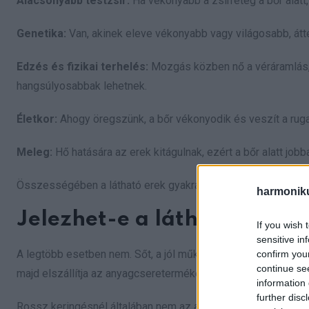
Alacsonyabb testzsír:
Ha vékonyabb a zsírréteg a bőr alatt,
Genetika:
Van, akinek eleve vékonyabb vagy világosabb, átt
Edzés és fizikai terhelés:
Mozgás közben nő a véráramlás, e
hangsúlyosabbak lehetnek.
Életkor:
Ahogy öregszünk, a bőr vékonyodik és veszít a ruga
Meleg:
Hő hatására az erek kitágulnak, ezért a bőr alatt jobb
Összességében a látható erek gyakran egyszerű testalkati s
harmonik
Jelezhet-e a látható ér ros
If you wish 
sensitive in
A legtöbb esetben nem. Sőt, a jól működő keringés azt jelenti
confirm you
continue se
majd elszállítja az anyagcseretermékeket.
information 
further disc
Rossz keringésnél általában nem az a fő jel, hogy „látszan