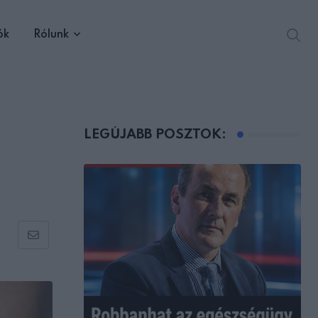
ók
Rólunk
LEGÚJABB POSZTOK:
Share
via
Email