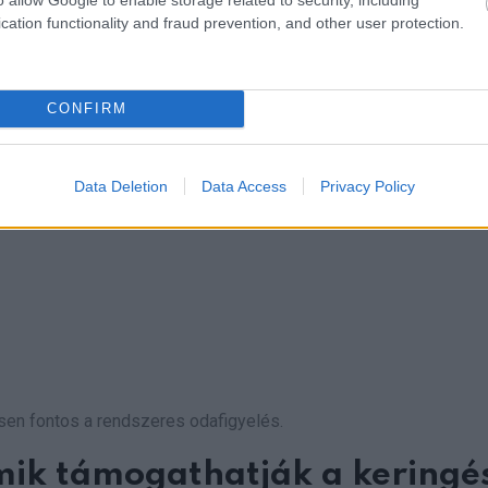
cation functionality and fraud prevention, and other user protection.
?
gyi tényezők állnak, például:
CONFIRM
Data Deletion
Data Access
Privacy Policy
ösen fontos a rendszeres odafigyelés.
ik támogathatják a keringé