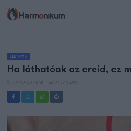
Skip
to
content
ÉLETMÓD
Ha láthatóak az ereid, ez 
5 MINUTES READ
31107
VIEWS
Whatsapp
Reddit