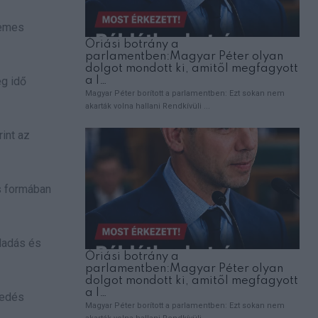
demes
eg idő
int az
s formában
lladás és
sedés