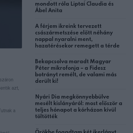
mondott róla Liptai Claudia és
Ábel Anita
A férjem ikreink tervezett
császármetszése előtt néhány
nappal nyaralni ment,
hazatérésekor remegett a térde
Bekapcsolva maradt Magyar
Péter mikrofonja – a Fidesz
botrányt remélt, de valami más
bszáron
derült ki!
entik azt,
Nyári Dia megkönnyebbülve
mesélt kislányáról: most először a
teljes hónapot a kórházon kívül
futnak a
töltötték
Örökbe fogadtam két ikerlányt,