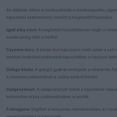
Az alábbiak otthon is beilleszthetők a mindennapokba. Ugy
egyeztetni szakemberrel, mielőtt új kiegészítőt használsz.
Igyál elég vizet:
A megfelelő folyadékbevitel segíti a vérker
esetén pedig több is kellhet.
Cayenne-bors:
A benne lévő kapszaicin miatt sokan a szív
erekben lerakódott plakkokkal kapcsolatban is hasznos lehet
Ginkgo biloba:
A ginkgót gyakran emlegetik a véráramlás f
a visszeres panaszoknál is szóba szokott kerülni.
Vadgesztenye:
A vadgesztenyét sokan a hajszálerek falának
kellemetlen érzés csökkentésében is említik.
Fokhagyma:
Segíthet a vérnyomás mérséklésében, és hozzá
megelőzéséhez is kapcsolják.