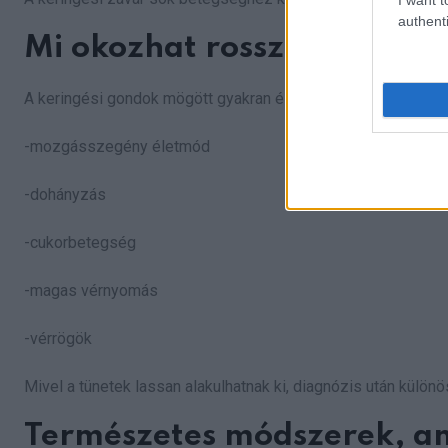
authenti
Mi okozhat rossz keringést
A keringési gondok mögött gyakran életmódbeli és egészségü
-mozgásszegény életmód
-dohányzás
-cukorbetegség
-magas vérnyomás
-vérrögök
Mivel a tünetek lassan alakulhatnak ki, diagnózis után külön
Természetes módszerek, am