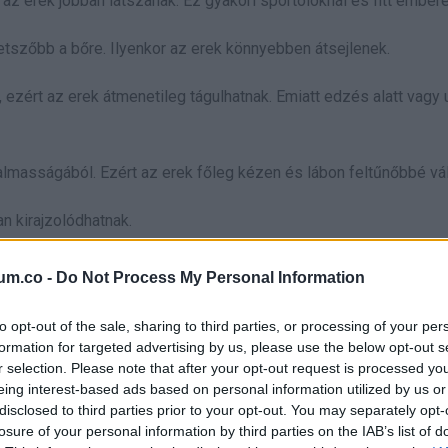
 az erek jobban látszanak. Ez gyakori sportolóknál és fitt embere
etszőbb a bőre. Ilyenkor az erek könnyebben átsejlenek.
zért az erek átmenetileg tágulhatnak. Emiatt edzés alatt vagy 
lmasságából. Ezért az erek főleg kézen és lábon feltűnőbbé vál
an kirajzolódhatnak.
ajátosságok, nem pedig betegség jelei.
um.co -
Do Not Process My Personal Information
sz keringést?
to opt-out of the sale, sharing to third parties, or processing of your per
formation for targeted advertising by us, please use the below opt-out s
, hogy a vér hatékonyan áramlik, eljuttatja az oxigént és a tápany
r selection. Please note that after your opt-out request is processed y
eing interest-based ads based on personal information utilized by us or
disclosed to third parties prior to your opt-out. You may separately opt-
losure of your personal information by third parties on the IAB’s list of
ak az erek”, hanem más panaszok jelennek meg, például zsibbadás