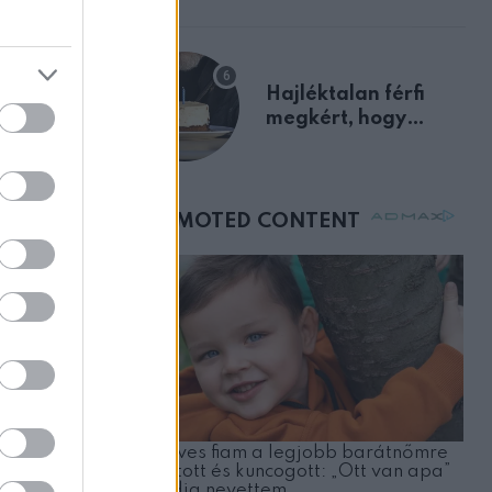
előnyben
Hajléktalan férfi
megkért, hogy
vegyek neki kávét a
születésnapján –
órákkal később
mellettem ült az első
osztályon