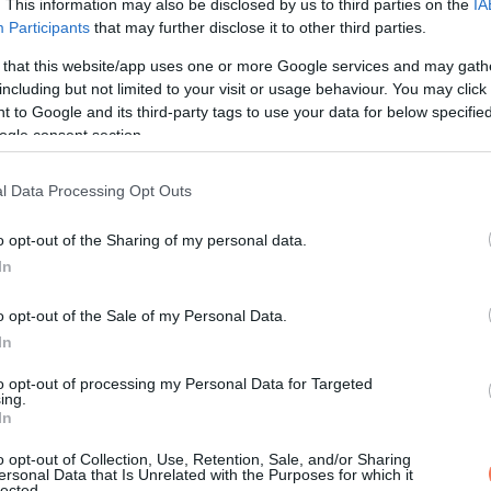
. This information may also be disclosed by us to third parties on the
IA
Participants
that may further disclose it to other third parties.
 that this website/app uses one or more Google services and may gath
an venni?
including but not limited to your visit or usage behaviour. You may click 
 to Google and its third-party tags to use your data for below specifi
ogle consent section.
lémára is utalhatnak. Ilyenkor az ér nemcsak látható, hanem gyak
társulnak hozzá.
l Data Processing Opt Outs
o opt-out of the Sharing of my personal data.
In
r azért alakul ki, mert a vénákban lévő billentyűk meggyengülnek
 fájdalom, duzzanat, viszketés, vagy feszülés az ér környékén.
o opt-out of the Sale of my Personal Data.
In
to opt-out of processing my Personal Data for Targeted
ing.
In
gokból a szív felé. Idővel ez lábdagadáshoz, bőrelszíneződéshez
o opt-out of Collection, Use, Retention, Sale, and/or Sharing
ersonal Data that Is Unrelated with the Purposes for which it
lected.