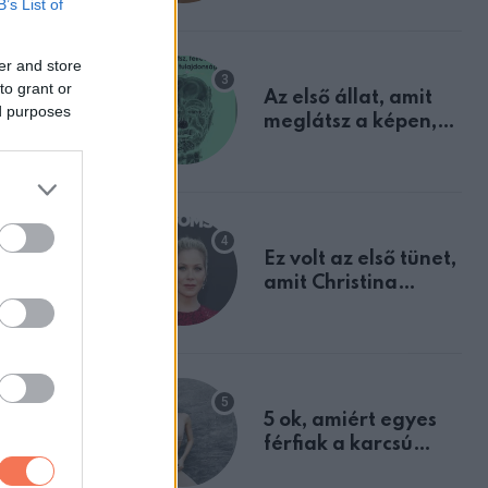
B’s List of
mindannyian
sejtettünk
er and store
to grant or
Az első állat, amit
ed purposes
meglátsz a képen,
ran
elárulja legrosszabb
tulajdonságodat
Ez volt az első tünet,
, így a vér
amit Christina
Applegate éveken
át félreértett, pedig
a szklerózis
multiplex
egyértelmű jele volt
 és tartós
5 ok, amiért egyes
férfiak a karcsú
nőket részesítik