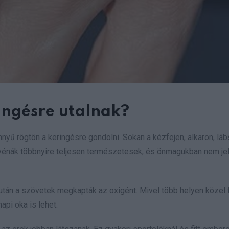
ringésre utalnak?
nyű rögtön a keringésre gondolni. Sokan a kézfejen, alkaron, lá
tó vénák többnyire teljesen természetesek, és önmagukban nem jel
miután a szövetek megkapták az oxigént. Mivel több helyen közel 
api oka is lehet.