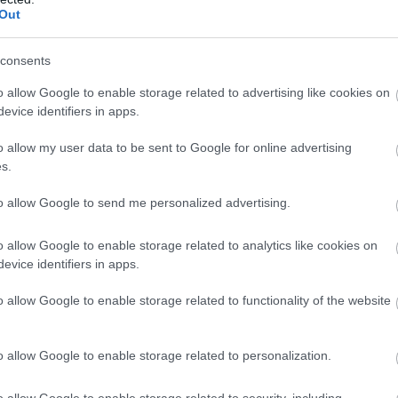
e figyelj
Out
 jelenik meg. Ilyenek lehetnek:
consents
o allow Google to enable storage related to advertising like cookies on
evice identifiers in apps.
o allow my user data to be sent to Google for online advertising
s.
to allow Google to send me personalized advertising.
o allow Google to enable storage related to analytics like cookies on
evice identifiers in apps.
o allow Google to enable storage related to functionality of the website
t.
o allow Google to enable storage related to personalization.
élkül akár súlyos szövődményeket is okozhat.
o allow Google to enable storage related to security, including