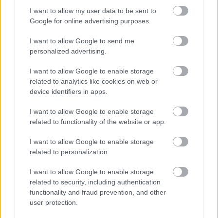
I want to allow my user data to be sent to
Google for online advertising purposes.
I want to allow Google to send me
personalized advertising.
I want to allow Google to enable storage
related to analytics like cookies on web or
device identifiers in apps.
Oszd meg ezt a posztot:
I want to allow Google to enable storage
related to functionality of the website or app.
Whatsapp
Reddit
Share
via
I want to allow Google to enable storage
related to personalization.
Email
I want to allow Google to enable storage
related to security, including authentication
functionality and fraud prevention, and other
ELŐZŐ POSZT
user protection.
Istenes Bence és Csobot Adél elárulták,