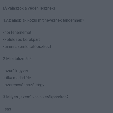
(A válaszok a végén lesznek)
1.Az alábbiak közül mit neveznek tandemnek?
-női fehérneműt
-kétüléses kerékpárt
-tanári szemléltetőeszközt
2.Mi a talizmán?
-szúrófegyver
-ritka madárféle
-szerencsét hozó tárgy
3.Milyen „szem” van a kerékpárokon?
-sas