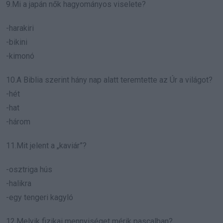
9.Mi a japán nők hagyományos viselete?
-harakiri
-bikini
-kimonó
10.A Biblia szerint hány nap alatt teremtette az Úr a világot?
-hét
-hat
-három
11.Mit jelent a „kaviár”?
-osztriga hús
-halikra
-egy tengeri kagyló
12.Melyik fizikai mennyiséget mérik pascalban?