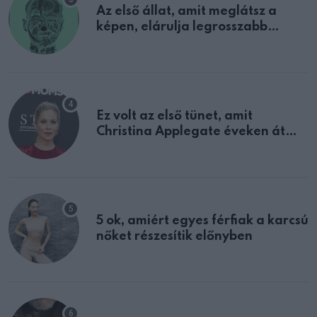
Az első állat, amit meglátsz a
képen, elárulja legrosszabb
tulajdonságodat
Ez volt az első tünet, amit
Christina Applegate éveken át
félreértett, pedig a szklerózis
multiplex egyértelmű jele volt
5 ok, amiért egyes férfiak a karcsú
nőket részesítik előnyben