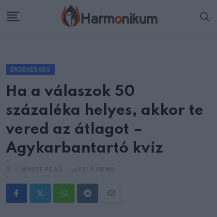
Skip
to
content
ÉRDEKESSÉG
Ha a válaszok 50
százaléka helyes, akkor te
vered az átlagot –
Agykarbantartó kvíz
1 MINUTE READ
6919
VIEWS
Whatsapp
Reddit
Share
via