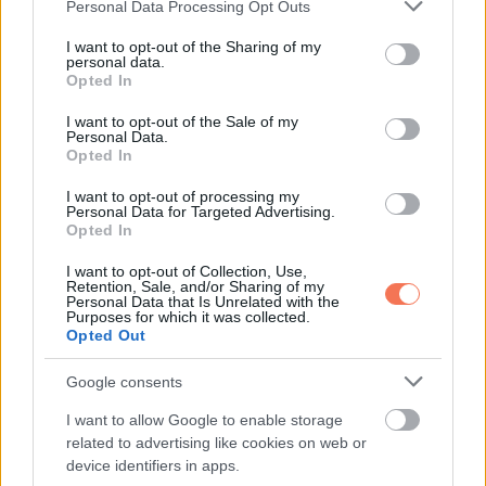
Please note that this website/app uses one or more Google
Personal Data Processing Opt Outs
services and may gather and store information including but
7.Au
not limited to your visit or usage behaviour. You may click to
I want to opt-out of the Sharing of my
personal data.
grant or deny consent to Google and its third-party tags to
Opted In
8.kőzetfajta
use your data for below specified purposes in below Google
consent section.
I want to opt-out of the Sale of my
Personal Data.
9.kimonó
Opted In
10.hat
I want to opt-out of processing my
Personal Data for Targeted Advertising.
Opted In
11.halikra
I want to opt-out of Collection, Use,
Retention, Sale, and/or Sharing of my
12.nyomást
Personal Data that Is Unrelated with the
Purposes for which it was collected.
Opted Out
via
Google consents
I want to allow Google to enable storage
related to advertising like cookies on web or
device identifiers in apps.