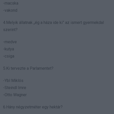
-macska
-vakond
4.Melyik állatnak „ég a háza ide ki” az ismert gyermekdal
szerint?
-medve
-kutya
-csiga
5.Ki tervezte a Parlamentet?
-Ybl Miklós
-Steindl Imre
-Otto Wagner
6.Hány négyzetméter egy hektár?