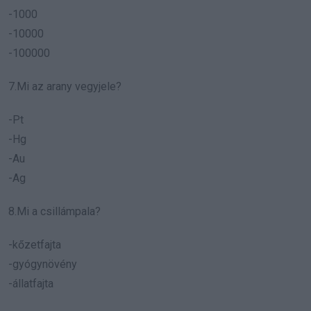
-1000
-10000
-100000
7.Mi az arany vegyjele?
-Pt
-Hg
-Au
-Ag
8.Mi a csillámpala?
-kőzetfajta
-gyógynövény
-állatfajta