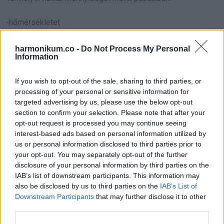
-hőmérsékletet
-nyomást
harmonikum.co -
Do Not Process My Personal
-sebességet
Information
Válaszok:
If you wish to opt-out of the sale, sharing to third parties, or
processing of your personal or sensitive information for
1.kétüléses kerékpárt
targeted advertising by us, please use the below opt-out
section to confirm your selection. Please note that after your
2.szerencsét hozó tárgy
opt-out request is processed you may continue seeing
interest-based ads based on personal information utilized by
us or personal information disclosed to third parties prior to
3.macska
your opt-out. You may separately opt-out of the further
disclosure of your personal information by third parties on the
4.csiga
IAB’s list of downstream participants. This information may
also be disclosed by us to third parties on the
IAB’s List of
5.Steindl Imre
Downstream Participants
that may further disclose it to other
third parties.
6.10000