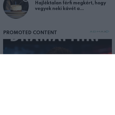
Hajléktalan férfi megkért, hogy
vegyek neki kávét a
születésnapján – órákkal később
mellettem ült az első osztályon