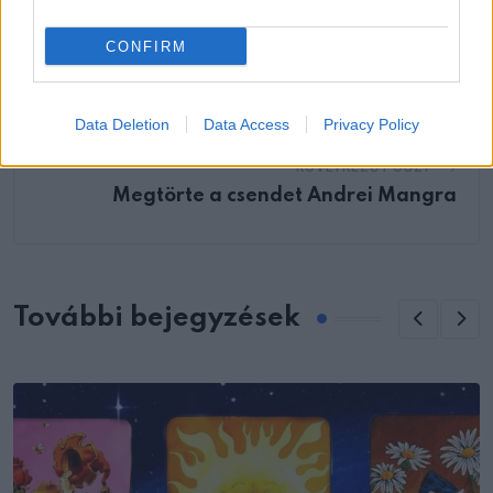
hogy megbánták-e a vidékre költözést
CONFIRM
Data Deletion
Data Access
Privacy Policy
KÖVETKEZŐ POSZT
Megtörte a csendet Andrei Mangra
További bejegyzések