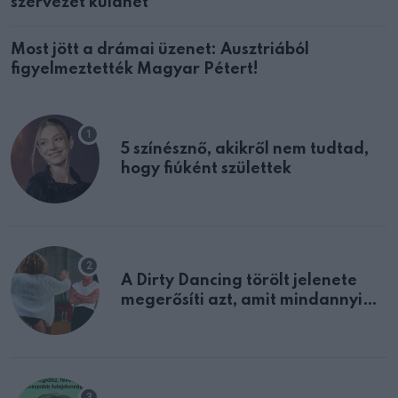
szervezet küldhet
Most jött a drámai üzenet: Ausztriából
figyelmeztették Magyar Pétert!
5 színésznő, akikről nem tudtad,
hogy fiúként születtek
A Dirty Dancing törölt jelenete
megerősíti azt, amit mindannyian
sejtettünk