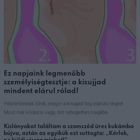
Ez napjaink legmenőbb
személyiségtesztje: a kisujjad
mindent elárul rólad!
Hihetetlennek tűnik, mégis a kisujjad fog elárulni téged.
Most már kíváncsi vagy, mit rejtegethet magába
Kislányokat találtam a szomszéd üres kukámba
bújva, aztán az egyikük ezt suttogta: „Kérlek,