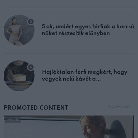
multiplex egyértelmű jele volt
5 ok, amiért egyes férfiak a karcsú
nőket részesítik előnyben
Hajléktalan férfi megkért, hogy
vegyek neki kávét a
születésnapján – órákkal később
mellettem ült az első osztályon