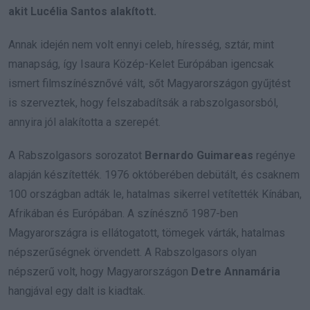
akit Lucélia Santos alakított.
Annak idején nem volt ennyi celeb, híresség, sztár, mint
manapság, így Isaura Közép-Kelet Európában igencsak
ismert filmszínésznővé vált, sőt Magyarországon gyűjtést
is szerveztek, hogy felszabadítsák a rabszolgasorsból,
annyira jól alakította a szerepét.
A Rabszolgasors sorozatot
Bernardo Guimareas
regénye
alapján készítették. 1976 októberében debütált, és csaknem
100 országban adták le, hatalmas sikerrel vetítették Kínában,
Afrikában és Európában. A színésznő 1987-ben
Magyarországra is ellátogatott, tömegek várták, hatalmas
népszerűségnek örvendett. A Rabszolgasors olyan
népszerű volt, hogy Magyarországon
Detre Annamária
hangjával egy dalt is kiadtak.