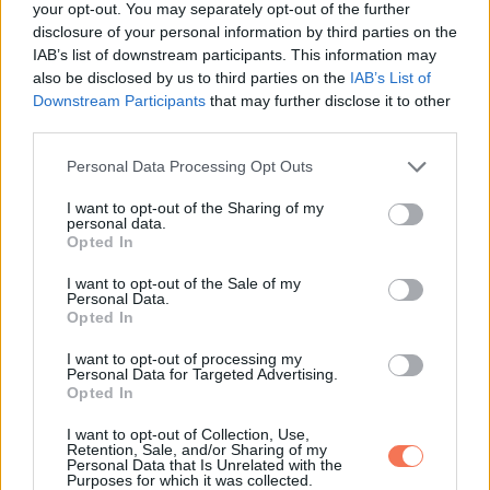
your opt-out. You may separately opt-out of the further
disclosure of your personal information by third parties on the
IAB’s list of downstream participants. This information may
also be disclosed by us to third parties on the
IAB’s List of
Downstream Participants
that may further disclose it to other
A bejegyzés megtekintése az Instagramon
third parties.
Please note that this website/app uses one or more Google
Personal Data Processing Opt Outs
services and may gather and store information including but
not limited to your visit or usage behaviour. You may click to
I want to opt-out of the Sharing of my
personal data.
grant or deny consent to Google and its third-party tags to
Opted In
use your data for below specified purposes in below Google
consent section.
I want to opt-out of the Sale of my
Personal Data.
Opted In
I want to opt-out of processing my
Personal Data for Targeted Advertising.
Opted In
Lucélia Santos (@luceliasantosoficial) által megosztott bejegyzés
I want to opt-out of Collection, Use,
Retention, Sale, and/or Sharing of my
Personal Data that Is Unrelated with the
Purposes for which it was collected.