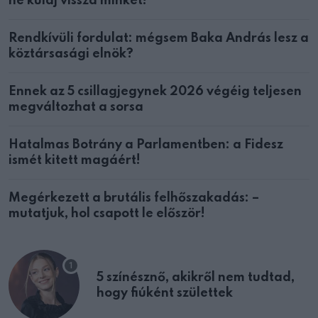
ne küldj vissza minket!”
Rendkívüli fordulat: mégsem Baka András lesz a
köztársasági elnök?
Ennek az 5 csillagjegynek 2026 végéig teljesen
megváltozhat a sorsa
Hatalmas Botrány a Parlamentben: a Fidesz
ismét kitett magáért!
Megérkezett a brutális felhőszakadás: –
mutatjuk, hol csapott le először!
5 színésznő, akikről nem tudtad,
hogy fiúként születtek