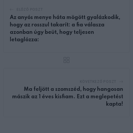
ELŐZŐ POSZT
Az anyós menye háta mögött gyalázkodik,
hogy az rosszul takarít: a fia válasza
azonban úgy beüt, hogy teljesen
letaglózza:
KÖVETKEZŐ POSZT
Ma feljött a szomszéd, hogy hangosan
mászik az 1 éves kisfiam. Ezt a meglepetést
kapta!