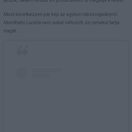
játszik, hanem rendez és producerként is megállja a helyét.
Most következzen pár kép az egykori rabszolgalányról.
Mondhatni Lucélia nem sokat változott, és remekül tartja
magát.