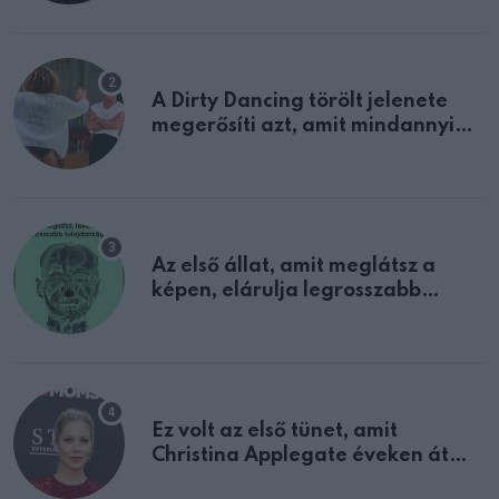
A Dirty Dancing törölt jelenete
megerősíti azt, amit mindannyian
sejtettünk
Az első állat, amit meglátsz a
képen, elárulja legrosszabb
tulajdonságodat
Ez volt az első tünet, amit
Christina Applegate éveken át
félreértett, pedig a szklerózis