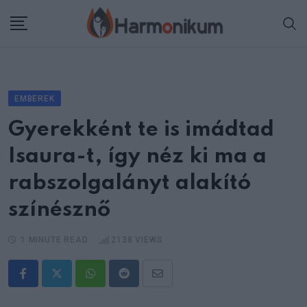
Skip
to
content
EMBEREK
Gyerekként te is imádtad
Isaura-t, így néz ki ma a
rabszolgalányt alakító
színésznő
1 MINUTE READ
2138
VIEWS
Whatsapp
Reddit
Share
via