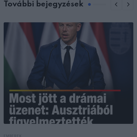
További bejegyzések
EMBEREK