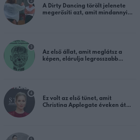
A Dirty Dancing törölt jelenete
megerősíti azt, amit mindannyian
sejtettünk
Az első állat, amit meglátsz a
képen, elárulja legrosszabb
tulajdonságodat
Ez volt az első tünet, amit
Christina Applegate éveken át
félreértett, pedig a szklerózis
multiplex egyértelmű jele volt