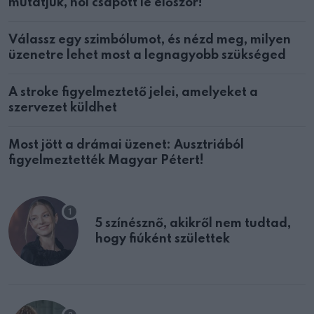
mutatjuk, hol csapott le először!
Válassz egy szimbólumot, és nézd meg, milyen
üzenetre lehet most a legnagyobb szükséged
A stroke figyelmeztető jelei, amelyeket a
szervezet küldhet
Most jött a drámai üzenet: Ausztriából
figyelmeztették Magyar Pétert!
5 színésznő, akikről nem tudtad,
hogy fiúként születtek