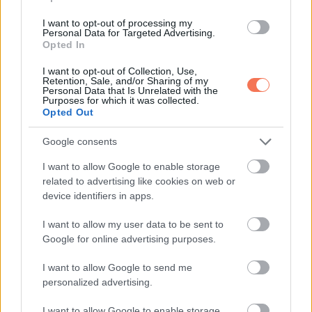
Vajna Tímea teljesen kifakadt: „Elegem
I want to opt-out of processing my
van, hogy a férjem halála óta az életem
Personal Data for Targeted Advertising.
állandó harc és hogy dolgoznom kell. Még
Opted In
a saját házam is nekem kellett
I want to opt-out of Collection, Use,
kitakarítanom…”
Retention, Sale, and/or Sharing of my
Personal Data that Is Unrelated with the
Purposes for which it was collected.
Opted Out
Google consents
I want to allow Google to enable storage
KÖVETKEZŐ POSZT
related to advertising like cookies on web or
Ikrek,Oroszlán,Szűz,Bika,Rák,Kos:
device identifiers in apps.
Sorsfordulatokban bővelkedő JÚLIUS vár
I want to allow my user data to be sent to
ránk 2024-ben!
Google for online advertising purposes.
I want to allow Google to send me
personalized advertising.
További bejegyzések
I want to allow Google to enable storage