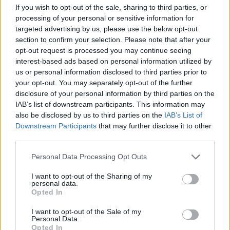
Fentiek információs célt szolgálnak, nem minősülnek orvosi
If you wish to opt-out of the sale, sharing to third parties, or
processing of your personal or sensitive information for
javaslatnak! Diagnózist kizárólag orvos állíthat fel!
targeted advertising by us, please use the below opt-out
Betegség esetén fordulj orvoshoz, az orvosi kezelést
section to confirm your selection. Please note that after your
semmilyen más eljárás nem helyettesítheti! Jó egészséget
opt-out request is processed you may continue seeing
interest-based ads based on personal information utilized by
kívánunk!
us or personal information disclosed to third parties prior to
your opt-out. You may separately opt-out of the further
disclosure of your personal information by third parties on the
IAB’s list of downstream participants. This information may
Oszd meg ezt a posztot:
also be disclosed by us to third parties on the
IAB’s List of
Downstream Participants
that may further disclose it to other
third parties.
Whatsapp
Reddit
Share
Please note that this website/app uses one or more Google
Personal Data Processing Opt Outs
via
services and may gather and store information including but
Email
not limited to your visit or usage behaviour. You may click to
I want to opt-out of the Sharing of my
personal data.
grant or deny consent to Google and its third-party tags to
Opted In
use your data for below specified purposes in below Google
consent section.
I want to opt-out of the Sale of my
Personal Data.
ELŐZŐ POSZT
Opted In