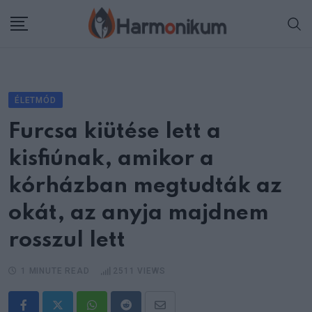
Skip
to
content
ÉLETMÓD
Furcsa kiütése lett a
kisfiúnak, amikor a
kórházban megtudták az
okát, az anyja majdnem
rosszul lett
1 MINUTE READ
2511
VIEWS