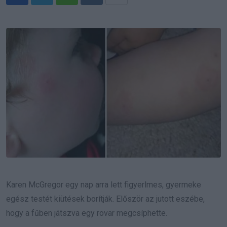
Whatsapp
Reddit
Share
via
Email
Karen McGregor egy nap arra lett figyerlmes, gyermeke
egész testét kiütések borítják. Először az jutott eszébe,
hogy a fűben játszva egy rovar megcsíphette.