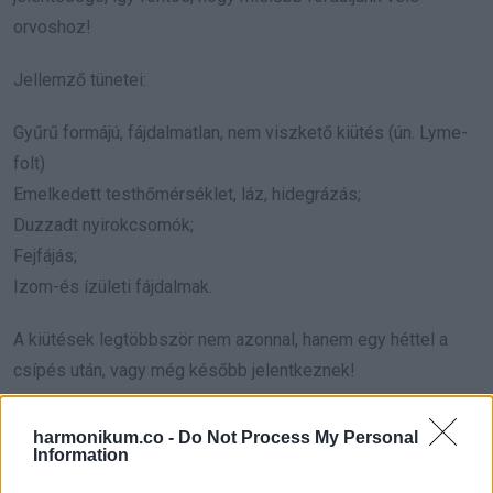
orvoshoz!
Jellemző tünetei:
Gyűrű formájú, fájdalmatlan, nem viszkető kiütés (ún. Lyme-
folt)
Emelkedett testhőmérséklet, láz, hidegrázás;
Duzzadt nyirokcsomók;
Fejfájás;
Izom-és ízületi fájdalmak.
A kiütések legtöbbször nem azonnal, hanem egy héttel a
csípés után, vagy még később jelentkeznek!
Hasznos volt? Ne felejtsd el megosztani, hogy a
harmonikum.co -
Do Not Process My Personal
barátaid is tudjanak róla!
Information