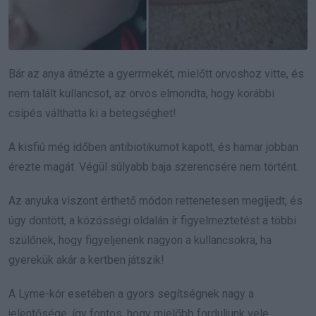
Bár az anya átnézte a gyerrmekét, mielőtt orvoshoz vitte, és
nem talált kullancsot, az orvos elmondta, hogy korábbi
csípés válthatta ki a betegséghet!
A kisfiú még időben antibiotikumot kapott, és hamar jobban
érezte magát. Végül súlyabb baja szerencsére nem történt.
Az anyuka viszont érthető módon rettenetesen megijedt, és
úgy döntött, a közösségi oldalán ír figyelmeztetést a többi
szülőnek, hogy figyeljenenk nagyon a kullancsokra, ha
gyerekük akár a kertben játszik!
A Lyme-kór esetében a gyors segítségnek nagy a
jelentősége, így fontos, hogy mielőbb forduljunk vele