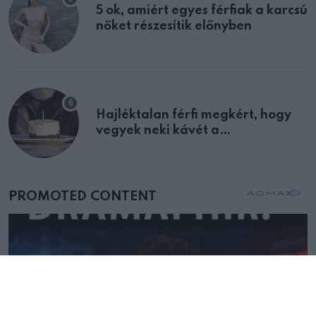
5 ok, amiért egyes férfiak a karcsú
nőket részesítik előnyben
Hajléktalan férfi megkért, hogy
vegyek neki kávét a
születésnapján – órákkal később
mellettem ült az első osztályon