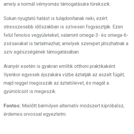
amely a normál vérnyomás támogatására törekszik.
Sokan nyugtató hatást is tulajdonítanak neki, ezért
stresszesebb időszakban is szívesen fogyasztják. Ezen
felül fenolos vegyületeket, valamint omega-3- és omega-6-
zsírsavakat is tartalmazhat, amelyek szerepet játszhatnak a
szív egészségének támogatásában.
Aranyér esetén is gyakran említik otthoni praktikaként.
Ilyenkor egyesek éjszakára vízbe áztatják az aszalt fügét,
majd reggel megisszák az áztatólevet, és magát a
gyümölcsöt is megeszik.
Fontos:
Mielőtt bármilyen alternatív módszert kipróbálsz,
érdemes orvossal egyeztetni.