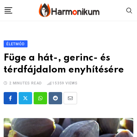
Skip
to
content
ÉLETMÓD
Füge a hát-, gerinc- és
térdfájdalom enyhítésére
2 MINUTES READ
15359
VIEWS
Whatsapp
Reddit
Share
via
Email