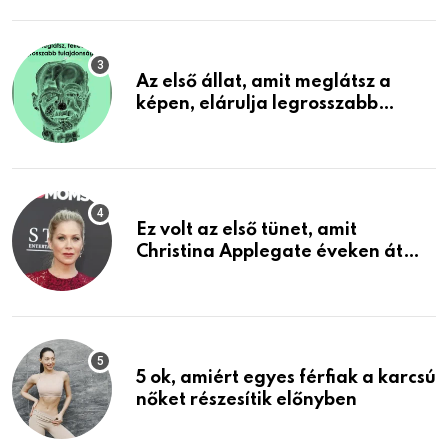
Az első állat, amit meglátsz a
képen, elárulja legrosszabb
tulajdonságodat
Ez volt az első tünet, amit
Christina Applegate éveken át
félreértett, pedig a szklerózis
multiplex egyértelmű jele volt
5 ok, amiért egyes férfiak a karcsú
nőket részesítik előnyben