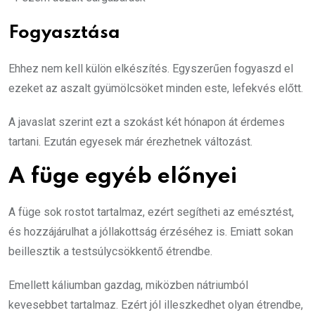
Fogyasztása
Ehhez nem kell külön elkészítés. Egyszerűen fogyaszd el
ezeket az aszalt gyümölcsöket minden este, lefekvés előtt.
A javaslat szerint ezt a szokást két hónapon át érdemes
tartani. Ezután egyesek már érezhetnek változást.
A füge egyéb előnyei
A füge sok rostot tartalmaz, ezért segítheti az emésztést,
és hozzájárulhat a jóllakottság érzéséhez is. Emiatt sokan
beillesztik a testsúlycsökkentő étrendbe.
Emellett káliumban gazdag, miközben nátriumból
kevesebbet tartalmaz. Ezért jól illeszkedhet olyan étrendbe,