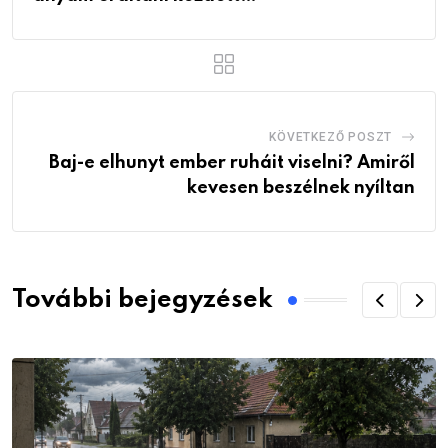
KÖVETKEZŐ POSZT
Baj-e elhunyt ember ruháit viselni? Amiről
kevesen beszélnek nyíltan
További bejegyzések