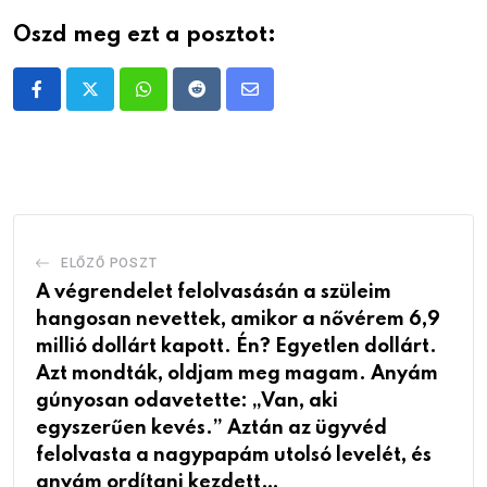
Oszd meg ezt a posztot:
Whatsapp
Reddit
Share
via
Email
ELŐZŐ POSZT
A végrendelet felolvasásán a szüleim
hangosan nevettek, amikor a nővérem 6,9
millió dollárt kapott. Én? Egyetlen dollárt.
Azt mondták, oldjam meg magam. Anyám
gúnyosan odavetette: „Van, aki
egyszerűen kevés.” Aztán az ügyvéd
felolvasta a nagypapám utolsó levelét, és
anyám ordítani kezdett…