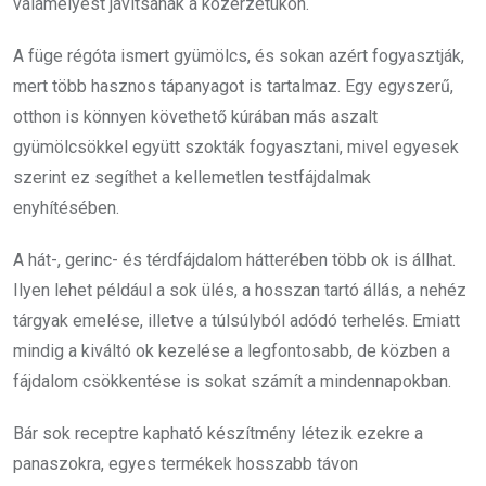
valamelyest javítsanak a közérzetükön.
A füge régóta ismert gyümölcs, és sokan azért fogyasztják,
mert több hasznos tápanyagot is tartalmaz. Egy egyszerű,
otthon is könnyen követhető kúrában más aszalt
gyümölcsökkel együtt szokták fogyasztani, mivel egyesek
szerint ez segíthet a kellemetlen testfájdalmak
enyhítésében.
A hát-, gerinc- és térdfájdalom hátterében több ok is állhat.
Ilyen lehet például a sok ülés, a hosszan tartó állás, a nehéz
tárgyak emelése, illetve a túlsúlyból adódó terhelés. Emiatt
mindig a kiváltó ok kezelése a legfontosabb, de közben a
fájdalom csökkentése is sokat számít a mindennapokban.
Bár sok receptre kapható készítmény létezik ezekre a
panaszokra, egyes termékek hosszabb távon