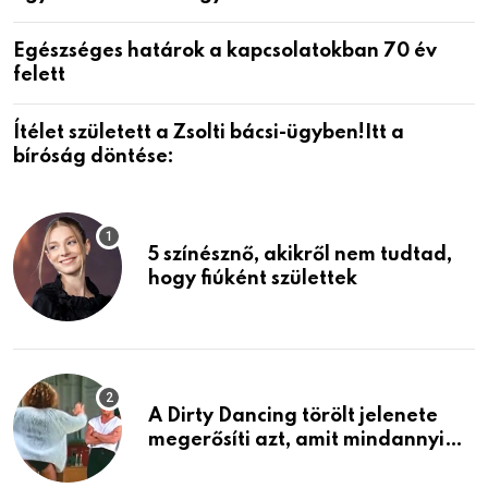
Egészséges határok a kapcsolatokban 70 év
felett
Ítélet született a Zsolti bácsi-ügyben!Itt a
bíróság döntése:
5 színésznő, akikről nem tudtad,
hogy fiúként születtek
A Dirty Dancing törölt jelenete
megerősíti azt, amit mindannyian
sejtettünk