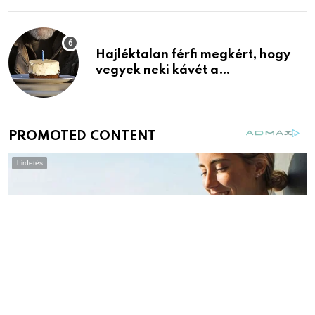
Hajléktalan férfi megkért, hogy
vegyek neki kávét a
születésnapján – órákkal később
mellettem ült az első osztályon