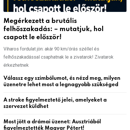
Megérkezett a brutális
felhőszakadás: – mutatjuk, hol
csapott le először!
Viharos fordulat jön: akár 90 km/órás széllel és
felhőszakadással csaphatnak le a zivatarok! Zivatarok
érkezhetnek
Válassz egy szimbólumot, és nézd meg, milyen
üzenetre lehet most a legnagyobb szükséged
A stroke figyelmeztető jelei, amelyeket a
szervezet küldhet
Most jött a drámai üzenet: Ausztriából
figyelmeztették Magyar Pétert!