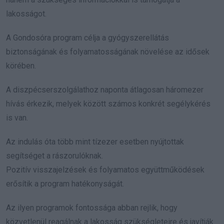
lakosságot.
A Gondosóra program célja a gyógyszerellátás
biztonságának és folyamatosságának növelése az idősek
körében.
A diszpécserszolgálathoz naponta átlagosan háromezer
hívás érkezik, melyek között számos konkrét segélykérés
is van.
Az indulás óta több mint tízezer esetben nyújtottak
segítséget a rászorulóknak.
Pozitív visszajelzések és folyamatos együttműködések
erősítik a program hatékonyságát.
Az ilyen programok fontossága abban rejlik, hogy
közvetlenül reagálnak a lakosság szükségleteire és javítják