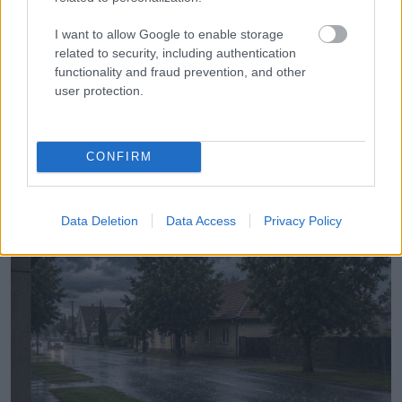
ÉRDEKESSÉG
I want to allow Google to enable storage
related to security, including authentication
Válassz egy kártyát, és megtudhatod, mi vár
functionality and fraud prevention, and other
rád
user protection.
CONFIRM
LEGÚJABB POSZTOK:
Data Deletion
Data Access
Privacy Policy