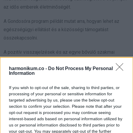
az idős emberek életminőségét.
A Gondosóra program példát mutat arra, hogyan lehet az
egészségügyi ellátást és a közösségi támogatást
összekapcsolni.
A pozitív visszajelzések és az egyre bővülő szakmai
támogatás azt mutatja, hogy az ilyen kezdeményezések
harmonikum.co -
Do Not Process My Personal
valódi változást hozhatnak a nyugdíjasok életében.
Information
If you wish to opt-out of the sale, sharing to third parties, or
processing of your personal or sensitive information for
Oszd meg ezt a posztot:
targeted advertising by us, please use the below opt-out
section to confirm your selection. Please note that after your
opt-out request is processed you may continue seeing
Whatsapp
Reddit
Share
interest-based ads based on personal information utilized by
via
us or personal information disclosed to third parties prior to
your opt-out. You may separately opt-out of the further