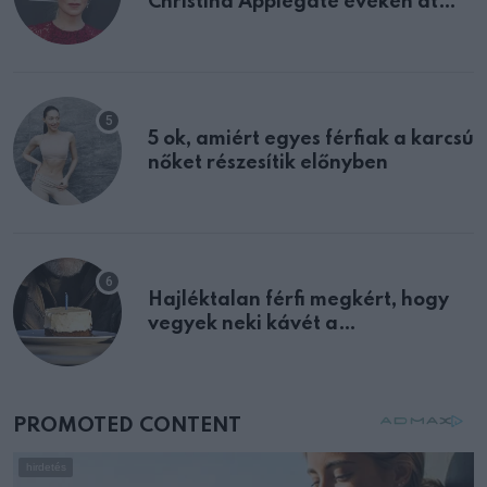
Christina Applegate éveken át
félreértett, pedig a szklerózis
multiplex egyértelmű jele volt
5 ok, amiért egyes férfiak a karcsú
nőket részesítik előnyben
Hajléktalan férfi megkért, hogy
vegyek neki kávét a
születésnapján – órákkal később
mellettem ült az első osztályon