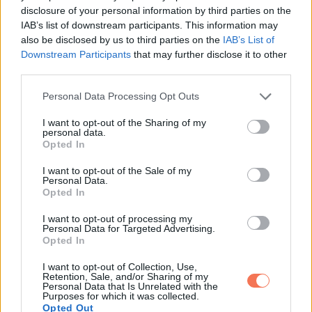
Email
disclosure of your personal information by third parties on the
IAB’s list of downstream participants. This information may
also be disclosed by us to third parties on the
IAB’s List of
Downstream Participants
that may further disclose it to other
ELŐZŐ POSZT
third parties.
Nostradamus ennek a 8 csillagjegynek
Please note that this website/app uses one or more Google
Personal Data Processing Opt Outs
jósolt szerencsét, gazdagságot és
services and may gather and store information including but
kapcsolati sikereket a 2024 szeptembertől
not limited to your visit or usage behaviour. You may click to
I want to opt-out of the Sharing of my
personal data.
kezdődő időszakra
grant or deny consent to Google and its third-party tags to
Opted In
use your data for below specified purposes in below Google
consent section.
I want to opt-out of the Sale of my
Personal Data.
Opted In
I want to opt-out of processing my
Personal Data for Targeted Advertising.
KÖVETKEZŐ POSZT
Opted In
Viharos széllökések söprik el a forróságot
I want to opt-out of Collection, Use,
ezekben az országrészekben
Retention, Sale, and/or Sharing of my
Personal Data that Is Unrelated with the
Purposes for which it was collected.
Opted Out