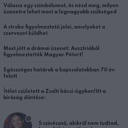
Válassz egy szimbólumot, és nézd meg, milyen
üzenetre lehet most a legnagyobb szükséged
A stroke figyelmeztető jelei, amelyeket a
szervezet küldhet
Most jött a drámai üzenet: Ausztriából
figyelmeztették Magyar Pétert!
Egészséges határok a kapcsolatokban 70 év
felett
Ítélet született a Zsolti bácsi-ügyben!Itt a
bíróság döntése:
5 színésznő, akikről nem tudtad,