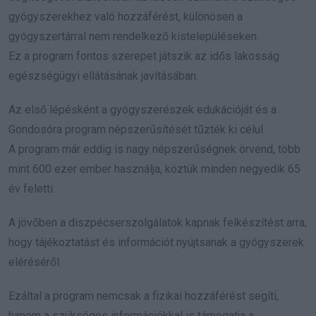
gyógyszerekhez való hozzáférést, különösen a
gyógyszertárral nem rendelkező kistelepüléseken.
Ez a program fontos szerepet játszik az idős lakosság
egészségügyi ellátásának javításában.
Az első lépésként a gyógyszerészek edukációját és a
Gondosóra program népszerűsítését tűzték ki célul.
A program már eddig is nagy népszerűségnek örvend, több
mint 600 ezer ember használja, köztük minden negyedik 65
év feletti.
A jövőben a diszpécserszolgálatok kapnak felkészítést arra,
hogy tájékoztatást és információt nyújtsanak a gyógyszerek
eléréséről.
Ezáltal a program nemcsak a fizikai hozzáférést segíti,
hanem a szükséges információkkal is támogatja a