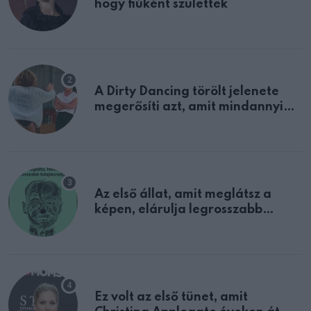
hogy fiúként születtek
A Dirty Dancing törölt jelenete
megerősíti azt, amit mindannyian
sejtettünk
Az első állat, amit meglátsz a
képen, elárulja legrosszabb
tulajdonságodat
Ez volt az első tünet, amit