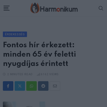
Skip
to
content
ÉRDEKESSÉG
Fontos hír érkezett:
minden 65 év feletti
nyugdíjas érintett
2 MINUTES READ
6162
VIEWS
Whatsapp
Reddit
Share
via
Email