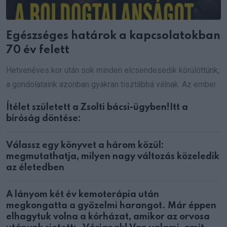
Egészséges határok a kapcsolatokban
70 év felett
Hetvenéves kor után sok minden elcsendesedik körülöttünk,
a gondolataink azonban gyakran tisztábbá válnak. Az ember
Ítélet született a Zsolti bácsi-ügyben!Itt a
bíróság döntése:
Válassz egy könyvet a három közül:
megmutathatja, milyen nagy változás közeledik
az életedben
A lányom két év kemoterápia után
megkongatta a győzelmi harangot. Már éppen
elhagytuk volna a kórházat, amikor az orvosa