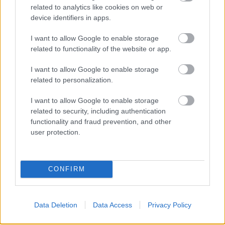
related to analytics like cookies on web or
-A megfelelő gombaellenes kezelés sokszor néhány hét
device identifiers in apps.
alatt rendbe hozza a bőrt.
I want to allow Google to enable storage
related to functionality of the website or app.
I want to allow Google to enable storage
Oszd meg ezt a posztot:
related to personalization.
I want to allow Google to enable storage
Whatsapp
Reddit
Share
related to security, including authentication
functionality and fraud prevention, and other
via
user protection.
Email
CONFIRM
ELŐZŐ POSZT
Amikor egy kedves meglepetés majdnem
Data Deletion
Data Access
Privacy Policy
félrement