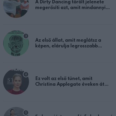
A Dirty Dancing törölt jelenete
megerősíti azt, amit mindannyian
sejtettünk
Az első állat, amit meglátsz a
képen, elárulja legrosszabb
tulajdonságodat
Ez volt az első tünet, amit
Christina Applegate éveken át
félreértett, pedig a szklerózis
multiplex egyértelmű jele volt