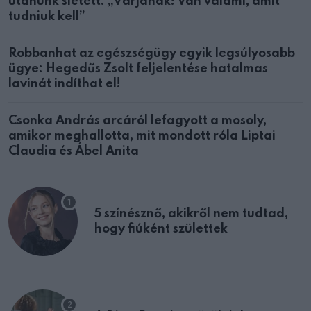
utánunk sietett: „Várjanak! Van valami, amit
tudniuk kell”
Robbanhat az egészségügy egyik legsúlyosabb
ügye: Hegedűs Zsolt feljelentése hatalmas
lavinát indíthat el!
Csonka András arcáról lefagyott a mosoly,
amikor meghallotta, mit mondott róla Liptai
Claudia és Ábel Anita
5 színésznő, akikről nem tudtad,
hogy fiúként születtek