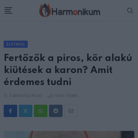
Skip
to
content
ÉLETMÓD
Fertőzők a piros, kör alakú
kiütések a karon? Amit
érdemes tudni
3 MINUTES READ
19833
VIEWS
Whatsapp
Reddit
Share
via
Email