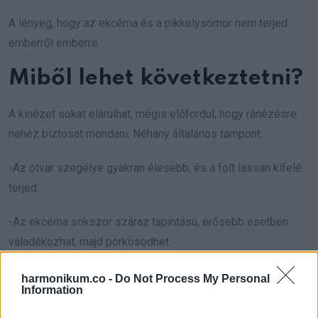
A lényeg, hogy az ekcéma és a pikkelysömör nem terjed
emberről emberre.
Miből lehet következtetni?
A kinézet sokat elárulhat, mégis előfordul, hogy ránézésre
nehéz biztosat mondani. Néhány általános támpont:
-Az ótvar szegélye gyakran élesebb, és a folt lassan kifelé
terjed.
-Az ekcéma sokszor száraz tapintású, erősebb esetben
váladékozhat, majd pörkösödhet.
-A pikkelysömör általában vastagabb, és gyakran a
harmonikum.co -
Do Not Process My Personal
Information
könyökön, térden vagy a fejbőrön is megjelenik.