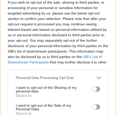
If you wish to opt-out of the sale, sharing to third parties, or
Az is árulkodó lehet, ha a szteroidtartalmú krémek mellett
processing of your personal or sensitive information for
romlik a helyzet, mert ezek néha felerősíthetik a gombás
targeted advertising by us, please use the below opt-out
kiütést.
section to confirm your selection. Please note that after your
opt-out request is processed you may continue seeing
interest-based ads based on personal information utilized by
Mikor érdemes orvoshoz
us or personal information disclosed to third parties prior to
fordulni?
your opt-out. You may separately opt-out of the further
disclosure of your personal information by third parties on the
IAB’s list of downstream participants. This information may
Kérj orvosi segítséget, ha:
also be disclosed by us to third parties on the
IAB’s List of
Downstream Participants
that may further disclose it to other
-a kiütés tovább terjed
third parties.
Please note that this website/app uses one or more Google
-fáj, erősen viszket, vagy begyullad
Personal Data Processing Opt Outs
services and may gather and store information including but
not limited to your visit or usage behaviour. You may click to
I want to opt-out of the Sharing of my
-a vény nélkül kapható kezelés nem javít rajta
personal data.
grant or deny consent to Google and its third-party tags to
Opted In
use your data for below specified purposes in below Google
-nem egyértelmű, hogy gombás vagy gyulladásos eredetű
consent section.
I want to opt-out of the Sale of my
Personal Data.
Opted In
Szükség esetén az orvos egyszerű bőrkaparék-vizsgálattal