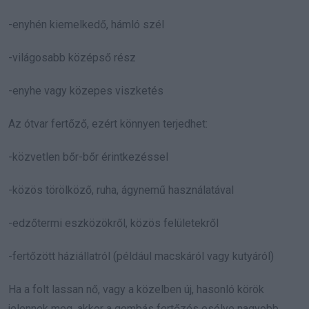
-enyhén kiemelkedő, hámló szél
-világosabb középső rész
-enyhe vagy közepes viszketés
Az ótvar fertőző, ezért könnyen terjedhet:
-közvetlen bőr-bőr érintkezéssel
-közös törölköző, ruha, ágynemű használatával
-edzőtermi eszközökről, közös felületekről
-fertőzött háziállatról (például macskáról vagy kutyáról)
Ha a folt lassan nő, vagy a közelben új, hasonló körök
jelennek meg, akkor a gombás fertőzés esélye nagyobb.