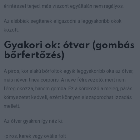
érintéssel terjed, más viszont egyáltalán nem ragályos.
Az alábbiak segítenek eligazodni a leggyakoribb okok
között.
Gyakori ok: ótvar (gombás
bőrfertőzés)
A piros, kör alakú bőrfoltok egyik leggyakoribb oka az ótvar,
más néven tinea corporis. A neve félrevezető, mert nem
féreg okozza, hanem gomba. Ez a kórokozó a meleg, párás
környezetet kedveli, ezért könnyen elszaporodhat izzadás
mellett.
Az ótvar gyakran így néz ki:
-piros, kerek vagy ovális folt