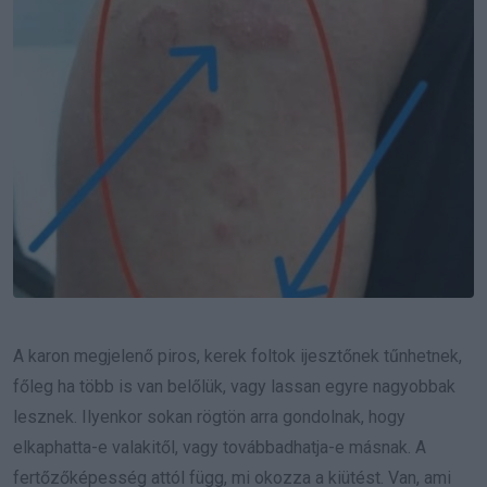
A karon megjelenő piros, kerek foltok ijesztőnek tűnhetnek,
főleg ha több is van belőlük, vagy lassan egyre nagyobbak
lesznek. Ilyenkor sokan rögtön arra gondolnak, hogy
elkaphatta-e valakitől, vagy továbbadhatja-e másnak. A
fertőzőképesség attól függ, mi okozza a kiütést. Van, ami