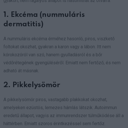
gyakori, nem ragályos állapot is hasonlíthat az ótvarra.
1. Ekcéma (nummuláris
dermatitis)
A nummuláris ekcéma érméhez hasonló, piros, viszkető
foltokat okozhat, gyakran a karon vagy a lábon. Itt nem
kórokozóról van szó, hanem gyulladásról és a bőr
védőrétegének gyengüléséről. Emiatt nem fertőző, és nem
adható át másnak.
2. Pikkelysömör
A pikkelysömör piros, vastagabb plakkokat okozhat,
amelyeken ezüstös, lemezes hámlás látszik. Autoimmun
eredetű állapot, vagyis az immunrendszer túlműködése áll a
háttérben. Emiatt szoros érintkezéssel sem fertőz.