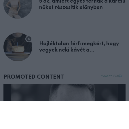
5 ok, amiért egyes férfiak a karcsú
nőket részesítik előnyben
Hajléktalan férfi megkért, hogy
vegyek neki kávét a
születésnapján – órákkal később
mellettem ült az első osztályon