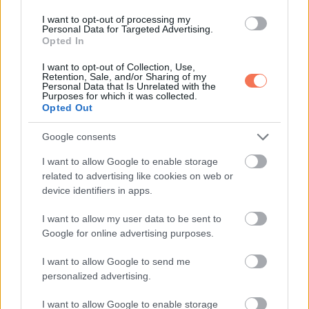
ellenőrizheti, van-e gombás fertőzés.
I want to opt-out of processing my
Personal Data for Targeted Advertising.
Opted In
Hogyan előzhető meg a
I want to opt-out of Collection, Use,
terjedés, ha gomba áll a
Retention, Sale, and/or Sharing of my
Personal Data that Is Unrelated with the
háttérben?
Purposes for which it was collected.
Opted Out
Ha gombás fertőzés gyanúja merül fel, ezek segíthetnek:
Google consents
I want to allow Google to enable storage
-Tartsd tisztán és szárazon az érintett bőrfelületet.
related to advertising like cookies on web or
device identifiers in apps.
-Ne vakard, mert így könnyebben szétterjedhet.
I want to allow my user data to be sent to
-Ne használjatok közös törölközőt, ruhát, borotvát.
Google for online advertising purposes.
I want to allow Google to send me
-Mosd gyakrabban az ágyneműt és a ruhákat.
personalized advertising.
-Ha háziállat is érintett lehet, kérj állatorvosi vizsgálatot.
I want to allow Google to enable storage