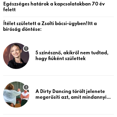
Egészséges határok a kapcsolatokban 70 év
felett
Ítélet született a Zsolti bácsi-ügyben!Itt a
bíróság döntése:
5 színésznő, akikről nem tudtad,
hogy fiúként születtek
A Dirty Dancing törölt jelenete
megerősíti azt, amit mindannyian
sejtettünk