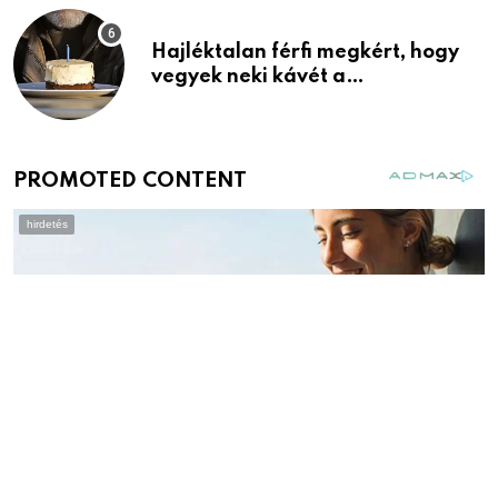
Hajléktalan férfi megkért, hogy
vegyek neki kávét a
születésnapján – órákkal később
mellettem ült az első osztályon