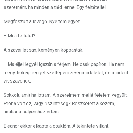
szeretném, ha minden a tiéd lenne. Egy feltétellel.
Megfeszült a levegő. Nyeltem egyet.
– Mi a feltétel?
A szavai lassan, keményen koppantak.
– Ma éjjel legyél igazán a férjem. Ne csak papíron. Ha nem
megy, holnap reggel széttépem a végrendeletet, és mindent
visszavonok.
Sokkolt, amit hallottam. A szerelmem mellé félelem vegyült.
Próba volt ez, vagy őszinteség? Reszketett a kezem,
amikor a selyemhez értem.
Eleanor ekkor elkapta a csuklóm. A tekintete villant.