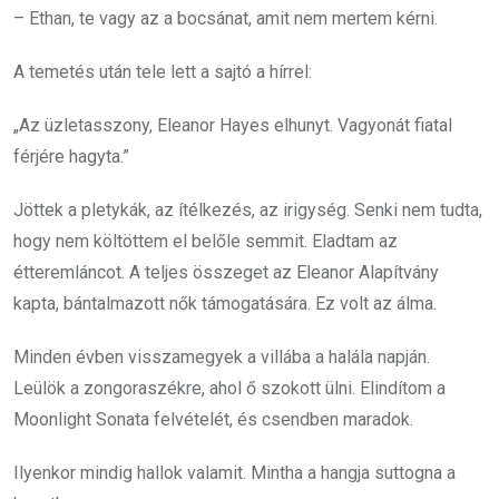
– Ethan, te vagy az a bocsánat, amit nem mertem kérni.
A temetés után tele lett a sajtó a hírrel:
„Az üzletasszony, Eleanor Hayes elhunyt. Vagyonát fiatal
férjére hagyta.”
Jöttek a pletykák, az ítélkezés, az irigység. Senki nem tudta,
hogy nem költöttem el belőle semmit. Eladtam az
étteremláncot. A teljes összeget az Eleanor Alapítvány
kapta, bántalmazott nők támogatására. Ez volt az álma.
Minden évben visszamegyek a villába a halála napján.
Leülök a zongoraszékre, ahol ő szokott ülni. Elindítom a
Moonlight Sonata felvételét, és csendben maradok.
Ilyenkor mindig hallok valamit. Mintha a hangja suttogna a