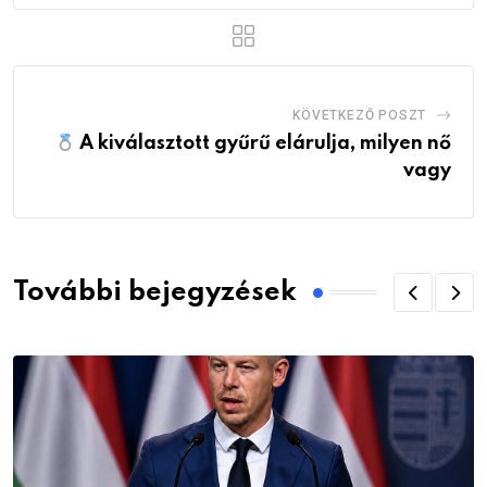
KÖVETKEZŐ POSZT
A kiválasztott gyűrű elárulja, milyen nő
vagy
További bejegyzések