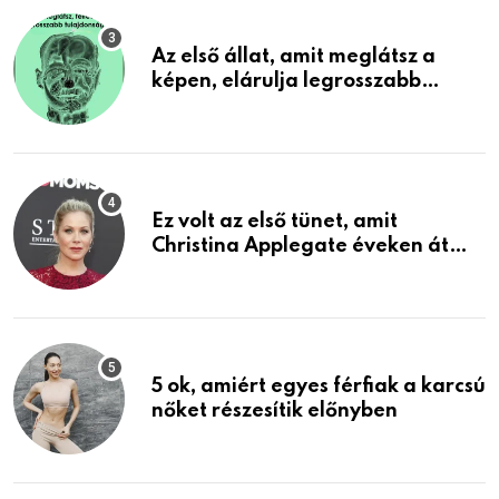
Az első állat, amit meglátsz a
képen, elárulja legrosszabb
tulajdonságodat
Ez volt az első tünet, amit
Christina Applegate éveken át
félreértett, pedig a szklerózis
multiplex egyértelmű jele volt
5 ok, amiért egyes férfiak a karcsú
nőket részesítik előnyben