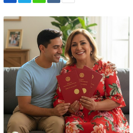
Whatsapp
Reddit
Share
via
Email