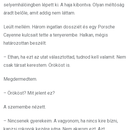
selyemhálóingben lépett ki. A haja kibontva. Olyan méltóság
áradt belőle, amit addig nem láttam.
Leült mellém. Három ingatlan dossziét és egy Porsche
Cayenne kulcsait tette a tenyerembe. Halkan, mégis
határozottan beszélt:
– Ethan, ha ezt az utat választottad, tudnod kell valamit. Nem
csak társat kerestem. Örököst is.
Megdermedtem.
– Örököst? Mit jelent ez?
A szemembe nézett.
– Nincsenek gyerekeim. A vagyonom, ha nincs kire bízni,
kapzsi rokonok kezére jutna. Nem akarom ezt. Azt