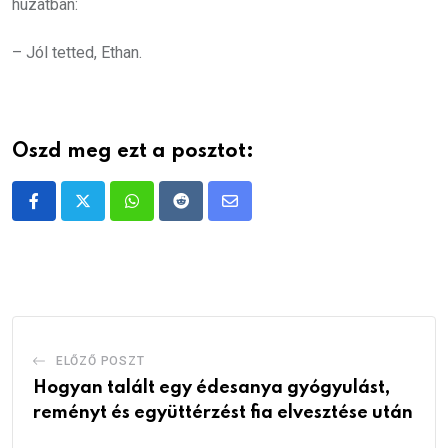
huzatban:
– Jól tetted, Ethan.
Oszd meg ezt a posztot:
Whatsapp
Reddit
Share
via
Email
ELŐZŐ POSZT
Hogyan talált egy édesanya gyógyulást,
reményt és együttérzést fia elvesztése után