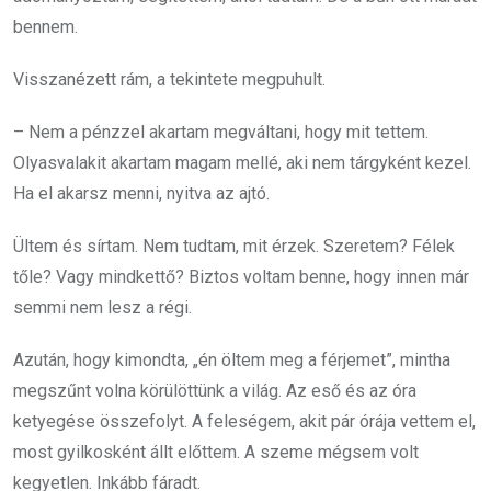
bennem.
Visszanézett rám, a tekintete megpuhult.
– Nem a pénzzel akartam megváltani, hogy mit tettem.
Olyasvalakit akartam magam mellé, aki nem tárgyként kezel.
Ha el akarsz menni, nyitva az ajtó.
Ültem és sírtam. Nem tudtam, mit érzek. Szeretem? Félek
tőle? Vagy mindkettő? Biztos voltam benne, hogy innen már
semmi nem lesz a régi.
Azután, hogy kimondta, „én öltem meg a férjemet”, mintha
megszűnt volna körülöttünk a világ. Az eső és az óra
ketyegése összefolyt. A feleségem, akit pár órája vettem el,
most gyilkosként állt előttem. A szeme mégsem volt
kegyetlen. Inkább fáradt.