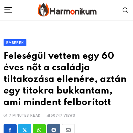
Skip
to
content
EMBEREK
Feleségül vettem egy 60
éves nőt a családja
tiltakozása ellenére, aztán
egy titokra bukkantam,
ami mindent felborított
7 MINUTES READ
50747
VIEWS