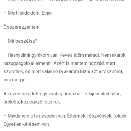
– Mert haldoklom, Ethan.
Összerezzentem.
– Mit beszélsz?
– Hasnyálmirigyrákom van. Kevés időm maradt. Nem akarok
hazugságokkal elmenni. Azért is mentem hozzád, mert
szeretlek, és mert valakire rá akarom bízni azt a részemet,
ami még jó.
A kezembe adott egy vastag dossziét. Tulajdonátruházás,
öröklés, közjegyzői papírok.
– Mindenem a te neveden van. Éttermek, részvények, földek.
Egyetlen kérésem van.