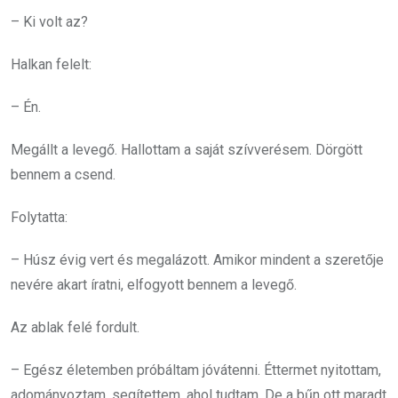
– Ki volt az?
Halkan felelt:
– Én.
Megállt a levegő. Hallottam a saját szívverésem. Dörgött
bennem a csend.
Folytatta:
– Húsz évig vert és megalázott. Amikor mindent a szeretője
nevére akart íratni, elfogyott bennem a levegő.
Az ablak felé fordult.
– Egész életemben próbáltam jóvátenni. Éttermet nyitottam,
adományoztam, segítettem, ahol tudtam. De a bűn ott maradt