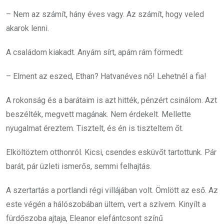
– Nem az számít, hány éves vagy. Az számít, hogy veled
akarok lenni.
A családom kiakadt. Anyám sírt, apám rám förmedt:
– Elment az eszed, Ethan? Hatvanéves nő! Lehetnél a fia!
A rokonság és a barátaim is azt hitték, pénzért csinálom. Azt
beszélték, megvett magának. Nem érdekelt. Mellette
nyugalmat éreztem. Tisztelt, és én is tiszteltem őt.
Elköltöztem otthonról. Kicsi, csendes esküvőt tartottunk. Pár
barát, pár üzleti ismerős, semmi felhajtás.
A szertartás a portlandi régi villájában volt. Ömlött az eső. Az
este végén a hálószobában ültem, vert a szívem. Kinyílt a
fürdőszoba ajtaja, Eleanor elefántcsont színű