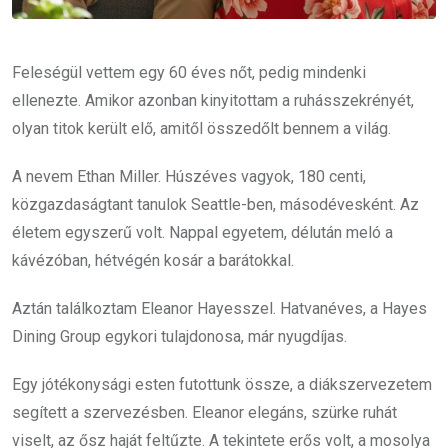
Feleségül vettem egy 60 éves nőt, pedig mindenki
ellenezte. Amikor azonban kinyitottam a ruhásszekrényét,
olyan titok került elő, amitől összedőlt bennem a világ.
A nevem Ethan Miller. Húszéves vagyok, 180 centi,
közgazdaságtant tanulok Seattle-ben, másodévesként. Az
életem egyszerű volt. Nappal egyetem, délután meló a
kávézóban, hétvégén kosár a barátokkal.
Aztán találkoztam Eleanor Hayesszel. Hatvanéves, a Hayes
Dining Group egykori tulajdonosa, már nyugdíjas.
Egy jótékonysági esten futottunk össze, a diákszervezetem
segített a szervezésben. Eleanor elegáns, szürke ruhát
viselt, az ősz haját feltűzte. A tekintete erős volt, a mosolya