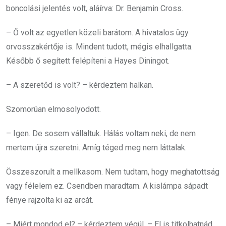
boncolási jelentés volt, aláírva: Dr. Benjamin Cross.
– Ő volt az egyetlen közeli barátom. A hivatalos ügy
orvosszakértője is. Mindent tudott, mégis elhallgatta.
Később ő segített felépíteni a Hayes Diningot.
– A szeretőd is volt? – kérdeztem halkan.
Szomorúan elmosolyodott.
– Igen. De sosem vállaltuk. Hálás voltam neki, de nem
mertem újra szeretni. Amíg téged meg nem láttalak.
Összeszorult a mellkasom. Nem tudtam, hogy meghatottság
vagy félelem ez. Csendben maradtam. A kislámpa sápadt
fénye rajzolta ki az arcát.
– Miért mondod el? – kérdeztem végül. – El is titkolhatnád.