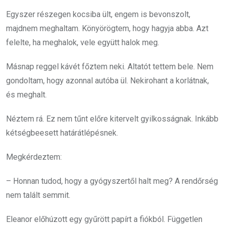
Egyszer részegen kocsiba ült, engem is bevonszolt,
majdnem meghaltam. Könyörögtem, hogy hagyja abba. Azt
felelte, ha meghalok, vele együtt halok meg.
Másnap reggel kávét főztem neki. Altatót tettem bele. Nem
gondoltam, hogy azonnal autóba ül. Nekirohant a korlátnak,
és meghalt.
Néztem rá. Ez nem tűnt előre kitervelt gyilkosságnak. Inkább
kétségbeesett határátlépésnek.
Megkérdeztem:
– Honnan tudod, hogy a gyógyszertől halt meg? A rendőrség
nem talált semmit.
Eleanor előhúzott egy gyűrött papírt a fiókból. Független