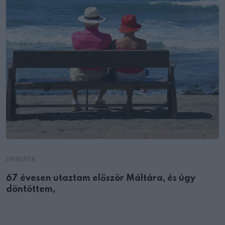
EMBEREK
67 évesen utaztam először Máltára, és úgy
döntöttem,