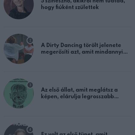
5 színésznő, akikről nem tudtad,
hogy fiúként születtek
A Dirty Dancing törölt jelenete
megerősíti azt, amit mindannyian
sejtettünk
Az első állat, amit meglátsz a
képen, elárulja legrosszabb
tulajdonságodat
Ez volt az első tünet, amit