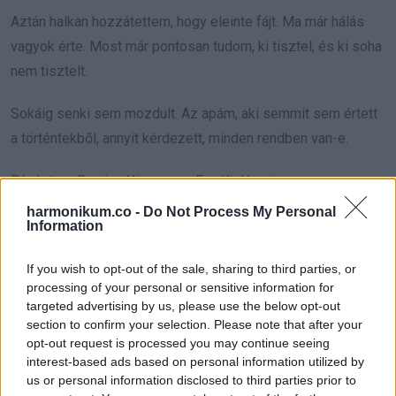
Aztán halkan hozzátettem, hogy eleinte fájt. Ma már hálás
vagyok érte. Most már pontosan tudom, ki tisztel, és ki soha
nem tisztelt.
Sokáig senki sem mozdult. Az apám, aki semmit sem értett
a történtekből, annyit kérdezett, minden rendben van-e.
Ránéztem Ramira. Nincs, apa. Egyáltalán nincs.
harmonikum.co -
Do Not Process My Personal
Aznap este felbontottam az eljegyzést.
Information
Rami könyörgött, hogy gondoljam meg. Keverte a két nyelvet,
If you wish to opt-out of the sale, sharing to third parties, or
processing of your personal or sensitive information for
és azt hajtogatta, hogy csak családi poénkodás volt.
targeted advertising by us, please use the below opt-out
section to confirm your selection. Please note that after your
Akkor talán vegyél el valakit, akinek ez vicces, mondtam
opt-out request is processed you may continue seeing
hidegen.
interest-based ads based on personal information utilized by
us or personal information disclosed to third parties prior to