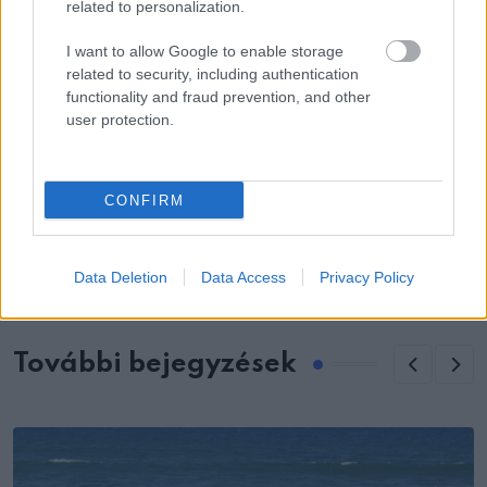
hagyomány szerint „szerencsét hoz, ha fiú
related to personalization.
születik” – pontosan hajnali háromkor őrült
I want to allow Google to enable storage
viszketést éreztem.
related to security, including authentication
functionality and fraud prevention, and other
user protection.
CONFIRM
KÖVETKEZŐ POSZT
Voltál valaha hűtlen hozzám?
Data Deletion
Data Access
Privacy Policy
További bejegyzések