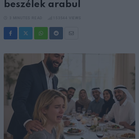
beszélek arabul
3 MINUTES READ
153544
VIEWS
Whatsapp
Reddit
Share
via
Email