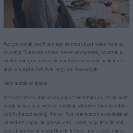
Azt gondolták, bedőltem egy sármos közel-keleti férfinak,
és ennyi. “Butácska szőke” néven emlegettek, nevettek a
kiejtésemen, és gúnyolták a próbálkozásaimat, amikor pár
arab kifejezést tanultam, hogy beilleszkedjek.
Nem tudták az igazat.
Két évet éltem Libanonban, angolt tanítottam, és ez idő alatt
megtanultam arab nyelven mindent, a kedves fordulatoktól a
csípős beszólásokig. Amikor Rami bemutatott a családjának,
valami azt súgta, hallgassak erről. Lehet, hogy intuíció volt,
lehet, hogy kíváncsiság. Úgy döntöttem, úgy teszek, mintha