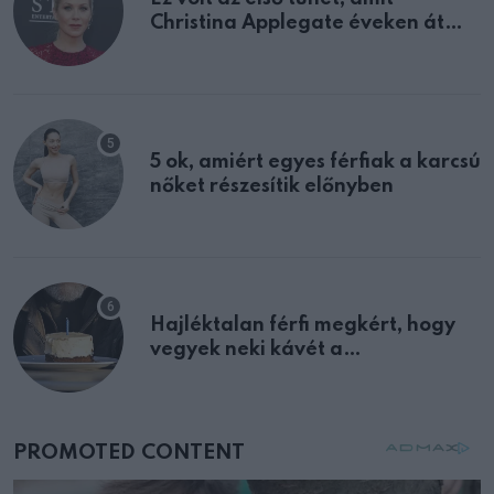
Christina Applegate éveken át
félreértett, pedig a szklerózis
multiplex egyértelmű jele volt
5 ok, amiért egyes férfiak a karcsú
nőket részesítik előnyben
Hajléktalan férfi megkért, hogy
vegyek neki kávét a
születésnapján – órákkal később
mellettem ült az első osztályon