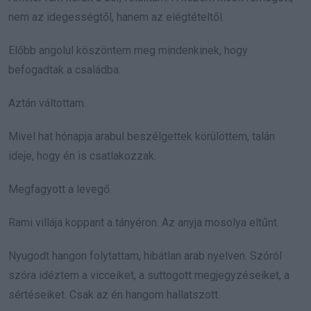
nem az idegességtől, hanem az elégtételtől.
Előbb angolul köszöntem meg mindenkinek, hogy
befogadtak a családba.
Aztán váltottam.
Mivel hat hónapja arabul beszélgettek körülöttem, talán
ideje, hogy én is csatlakozzak.
Megfagyott a levegő.
Rami villája koppant a tányéron. Az anyja mosolya eltűnt.
Nyugodt hangon folytattam, hibátlan arab nyelven. Szóról
szóra idéztem a vicceiket, a suttogott megjegyzéseiket, a
sértéseiket. Csak az én hangom hallatszott.