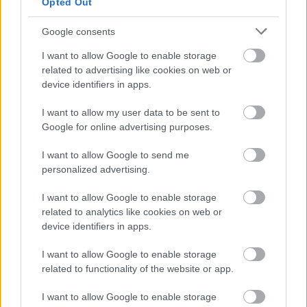
Opted Out
Ha szerinted a tisztelet nyelven, kultúrán és bőrszínen
átível, oszd meg ezt a történetet. A csend néha hangosabb,
Google consents
mint bármely sértés.
I want to allow Google to enable storage
related to advertising like cookies on web or
device identifiers in apps.
I want to allow my user data to be sent to
Oszd meg ezt a posztot:
Google for online advertising purposes.
I want to allow Google to send me
Whatsapp
Reddit
Share
personalized advertising.
via
Email
I want to allow Google to enable storage
related to analytics like cookies on web or
device identifiers in apps.
I want to allow Google to enable storage
ELŐZŐ POSZT
related to functionality of the website or app.
Az esküvőnk első éjszakáján az apósom
megkért, hogy közénk feküdhessen, mert a
I want to allow Google to enable storage