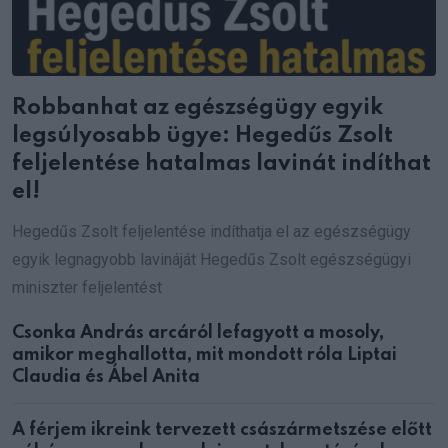
Robbanhat az egészségügy egyik
legsúlyosabb ügye: Hegedűs Zsolt
feljelentése hatalmas lavinát indíthat
el!
Hegedűs Zsolt feljelentése indíthatja el az egészségügy
egyik legnagyobb lavináját Hegedűs Zsolt egészségügyi
miniszter feljelentést
Csonka András arcáról lefagyott a mosoly,
amikor meghallotta, mit mondott róla Liptai
Claudia és Ábel Anita
A férjem ikreink tervezett császármetszése előtt