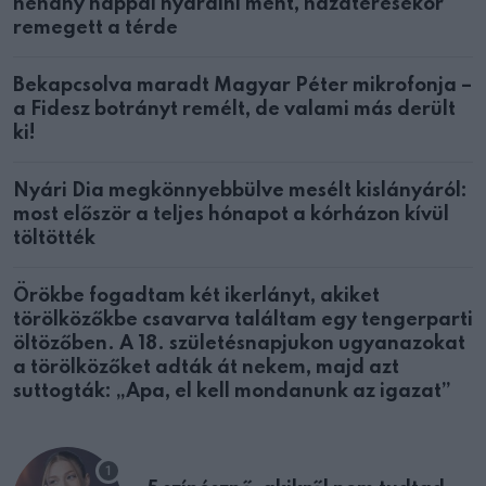
néhány nappal nyaralni ment, hazatérésekor
remegett a térde
Bekapcsolva maradt Magyar Péter mikrofonja –
a Fidesz botrányt remélt, de valami más derült
ki!
Nyári Dia megkönnyebbülve mesélt kislányáról:
most először a teljes hónapot a kórházon kívül
töltötték
Örökbe fogadtam két ikerlányt, akiket
törölközőkbe csavarva találtam egy tengerparti
öltözőben. A 18. születésnapjukon ugyanazokat
a törölközőket adták át nekem, majd azt
suttogták: „Apa, el kell mondanunk az igazat”