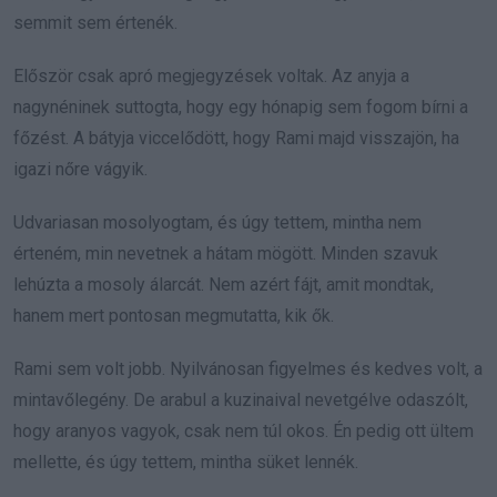
semmit sem értenék.
Először csak apró megjegyzések voltak. Az anyja a
nagynéninek suttogta, hogy egy hónapig sem fogom bírni a
főzést. A bátyja viccelődött, hogy Rami majd visszajön, ha
igazi nőre vágyik.
Udvariasan mosolyogtam, és úgy tettem, mintha nem
érteném, min nevetnek a hátam mögött. Minden szavuk
lehúzta a mosoly álarcát. Nem azért fájt, amit mondtak,
hanem mert pontosan megmutatta, kik ők.
Rami sem volt jobb. Nyilvánosan figyelmes és kedves volt, a
mintavőlegény. De arabul a kuzinaival nevetgélve odaszólt,
hogy aranyos vagyok, csak nem túl okos. Én pedig ott ültem
mellette, és úgy tettem, mintha süket lennék.