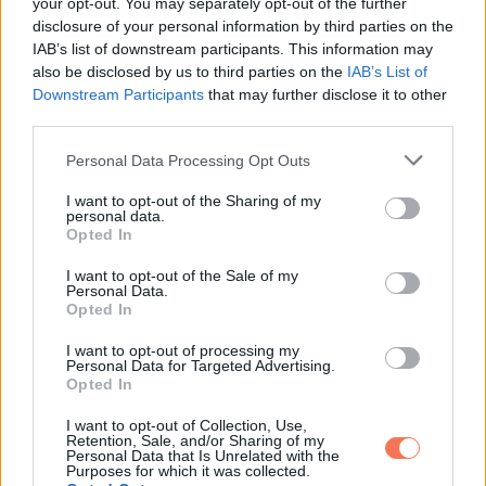
your opt-out. You may separately opt-out of the further
Az anyja szerint túlreagáltam. A fivérei a szemembe sem
disclosure of your personal information by third parties on the
néztek. Én már döntöttem.
IAB’s list of downstream participants. This information may
also be disclosed by us to third parties on the
IAB’s List of
Másnap reggel összepakoltam és elmentem a lakásából.
Downstream Participants
that may further disclose it to other
Hónapok óta először könnyűnek éreztem magam. Nem
third parties.
azért, mert elhagytam egy férfit, hanem mert nem kellett
Please note that this website/app uses one or more Google
Personal Data Processing Opt Outs
tovább színlelnem.
services and may gather and store information including but
not limited to your visit or usage behaviour. You may click to
I want to opt-out of the Sharing of my
personal data.
grant or deny consent to Google and its third-party tags to
Pár hét múlva levél érkezett Ramitól a húgától, arabul írta.
Opted In
use your data for below specified purposes in below Google
consent section.
I want to opt-out of the Sale of my
Azt tanítottad azon az estén, hogy a csend nem egyenlő a
Personal Data.
Opted In
tudatlansággal. Sajnálok mindent.
I want to opt-out of processing my
Elmosolyodtam. Nem kellett bosszú. Elég volt az igazság.
Personal Data for Targeted Advertising.
Opted In
A legnagyobb visszavágás sokszor nem a harag. Hanem a
I want to opt-out of Collection, Use,
Retention, Sale, and/or Sharing of my
tartás.
Personal Data that Is Unrelated with the
Purposes for which it was collected.