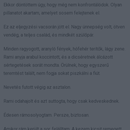
Ekkor döntöttem úgy, hogy még nem konfrontálódok. Olyan
pillanatot akartam, amelyet sosem felejtenek el.
Ez az eljegyzési vacsorán jött el. Nagy ünnepség volt, ötven
vendég, a teljes család, és mindkét szülőpár.
Minden ragyogott, aranyló fények, hófehér terítők, lágy zene.
Rami anyja arabul koccintott, és a dicséretnek álcázott
sértegetések sorát mondta. Örülnek, hogy egyszerű
teremtést talált, nem fogja sokat piszkálni a fiút.
Nevetés futott végig az asztalon.
Rami odahajolt és azt suttogta, hogy csak kedveskednek.
Édesen rámosolyogtam. Persze, biztosan.
Amikor rám került a sor, felálltam. A kezem kicsit remegett,