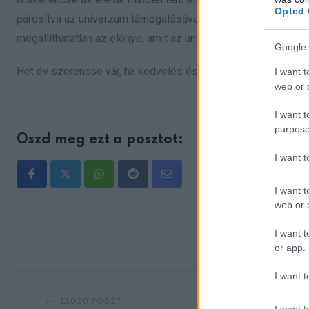
Opted 
párosítva az univerzum támogatásával, biztosítja számukra,
megállíthatatlan az előnye, amit az univerzum biztosít nekik.
Google 
Hét év szerencse vár, ha kedvelés és a sok szerencsét beírá
I want t
web or d
I want t
purpose
Oszd meg ezt a posztot:
I want 
Whatsapp
Reddit
Share
I want t
via
web or d
Email
I want t
or app.
I want t
ELŐZŐ POSZT
I want t