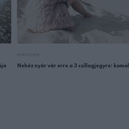
HOROSZKÓP
ája
Nehéz nyár vár erre a 3 csillagjegyre: komo