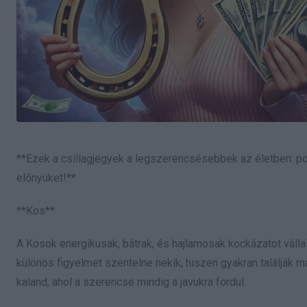
**Ezek a csillagjegyek a legszerencsésebbek az életben: p
előnyüket!**
**Kos**
A Kosok energikusak, bátrak, és hajlamosak kockázatot váll
különös figyelmet szentelne nekik, hiszen gyakran találják 
kaland, ahol a szerencse mindig a javukra fordul.