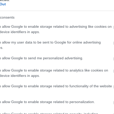
Out
 hogy mindig a megfelelő döntéseket hozzák meg. A Halaknak sz
consents
sa után gördítesz lejjebb!
o allow Google to enable storage related to advertising like cookies on
evice identifiers in apps.
o allow my user data to be sent to Google for online advertising
s.
to allow Google to send me personalized advertising.
o allow Google to enable storage related to analytics like cookies on
evice identifiers in apps.
o allow Google to enable storage related to functionality of the website
o allow Google to enable storage related to personalization.
KÖVETKEZŐ POS
Erre a 3 csillagjegyre mindig vigyá
o allow Google to enable storage related to security, including