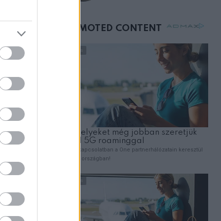
születésnapján –
inte
órákkal később
mellettem ült az első
osztályon
ZT
znak