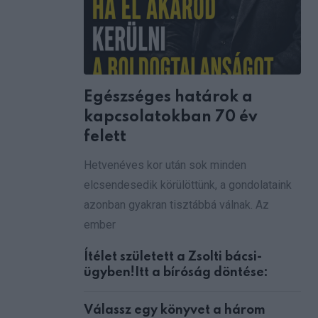
via
Email
Egészséges határok a
kapcsolatokban 70 év
felett
Hetvenéves kor után sok minden
elcsendesedik körülöttünk, a gondolataink
azonban gyakran tisztábbá válnak. Az
ember
Ítélet született a Zsolti bácsi-
ügyben!Itt a bíróság döntése:
Válassz egy könyvet a három