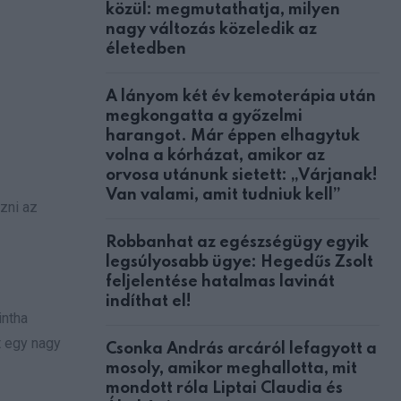
közül: megmutathatja, milyen
nagy változás közeledik az
életedben
A lányom két év kemoterápia után
megkongatta a győzelmi
harangot. Már éppen elhagytuk
volna a kórházat, amikor az
orvosa utánunk sietett: „Várjanak!
Van valami, amit tudniuk kell”
zni az
Robbanhat az egészségügy egyik
legsúlyosabb ügye: Hegedűs Zsolt
feljelentése hatalmas lavinát
indíthat el!
intha
t egy nagy
Csonka András arcáról lefagyott a
mosoly, amikor meghallotta, mit
mondott róla Liptai Claudia és