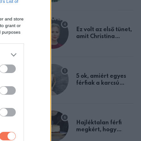
B’s List of
tulajdonságodat
er and store
ből mindig
to grant or
Ez volt az első tünet,
ed purposes
amit Christina
Applegate éveken
előnyük
át félreértett, pedig
járnak az
a szklerózis
multiplex
egyértelmű jele volt
5 ok, amiért egyes
férfiak a karcsú
nőket részesítik
előnyben
ly
z univerzum
Hajléktalan férfi
megkért, hogy
vegyek neki kávét a
egérzés,