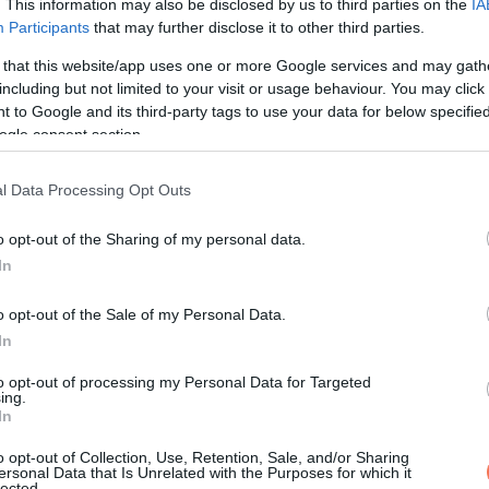
. This information may also be disclosed by us to third parties on the
IA
Participants
that may further disclose it to other third parties.
szerencsét. Mindig előre tekintenek, és az univerzum szinte
 that this website/app uses one or more Google services and may gath
rdulatokkal. Számukra az élet tele van lehetőségekkel, amelyek
including but not limited to your visit or usage behaviour. You may click 
 to Google and its third-party tags to use your data for below specifi
ogle consent section.
 terveit, és az univerzum rendszerint a kezük alá dolgozik. Az 
 hogy bátran követik a céljaikat. Ezzel a Nyilasok mindig élen 
l Data Processing Opt Outs
o opt-out of the Sharing of my personal data.
In
sa után gördítesz lejjebb!
o opt-out of the Sale of my Personal Data.
In
i gyakran hoz számukra váratlan szerencsét. Ez a csillagjegy mé
to opt-out of processing my Personal Data for Targeted
ing.
t. A Halak gyakran ráéreznek arra, merre kell menniük, és mintha a
In
o opt-out of Collection, Use, Retention, Sale, and/or Sharing
ersonal Data that Is Unrelated with the Purposes for which it
en szó szerelemről, karrierről vagy pénzügyekről. Ez a belső m
lected.