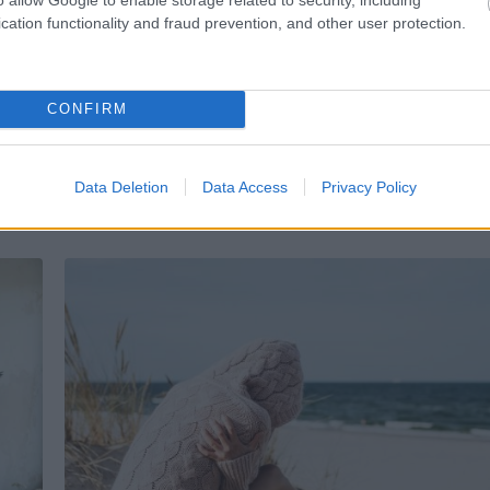
az Égiek! Minden lépésüket Őran
cation functionality and fraud prevention, and other user protection.
vigyázza, soha nem eshet bajuk!
rájuk támad, az maga kerül ba
CONFIRM
Data Deletion
Data Access
Privacy Policy