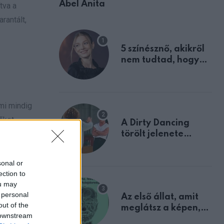
Ábel Anita
tva a
rantált,
5 színésznő, akikről
nem tudtad, hogy
fiúként születtek
mi mindig
őket
A Dirty Dancing
törölt jelenete
megerősíti azt, amit
mindannyian
tőségeket,
sonal or
sejtettünk
ak.
ection to
ou may
 personal
Az első állat, amit
out of the
meglátsz a képen,
 downstream
elárulja legrosszabb