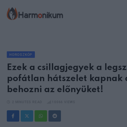
Skip
to
content
HOROSZKÓP
Ezek a csillagjegyek a leg
pofátlan hátszelet kapnak 
behozni az előnyüket!
2 MINUTES READ
10066
VIEWS
Whatsapp
Reddit