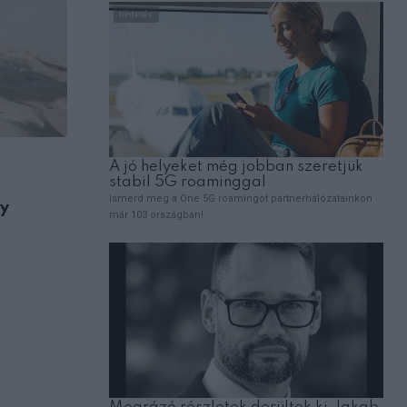
,
ÉLETMÓD
HOROSZKÓP
ly
2026- Dalai láma különleges jóslata a 1
csillagjegynek