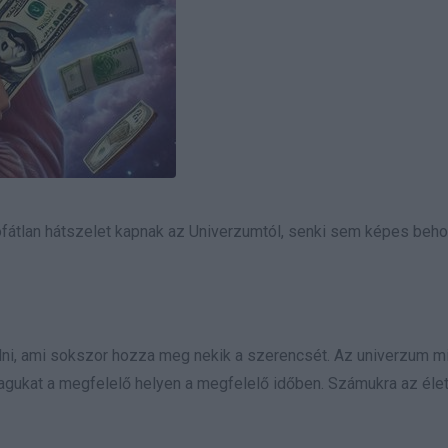
ofátlan hátszelet kapnak az Univerzumtól, senki sem képes beho
alni, ami sokszor hozza meg nekik a szerencsét. Az univerzum m
magukat a megfelelő helyen a megfelelő időben. Számukra az éle