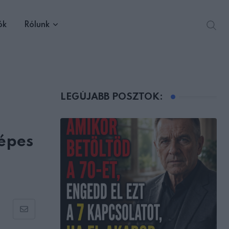
ók
Rólunk
LEGÚJABB POSZTOK:
képes
Share