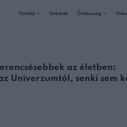
Főoldal
Emberek
Érdekesség
Vide
szerencsésebbek az életben:
az Univerzumtól, senki sem 