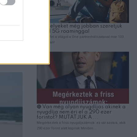
gyal
 Aki
jba!