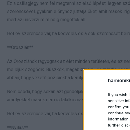
Ez a csillagjegy nem fél megtenni az első lépést, legyen szó
szerencsével, gyakran előnyhöz juttatja őket, amit mások iri
mert az univerzum mindig mögöttük áll.
Hét év szerencse vár, ha kedvelés és a sok szerencsét beírá
**Oroszlán**
Az Oroszlánok ragyognak az élet minden területén, és ez n
melléjük szegődik. Büszkék, magabiztosak, és mindig úgy tűn
abban, hogy vezető pozíciókba kerüljenek, ahol igazán kitelj
harmonik
Nem csoda, hogy sokan azt gondolják, az Oroszlánokat pofát
If you wish 
amelyekkel mások nem is találkoznak. Ez az előny sosem tűni
sensitive in
confirm you
continue se
Hét év szerencse vár, ha kedvelés és a sok szerencsét beírá
information 
further disc
**Nyilas**