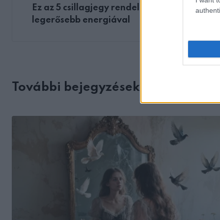
Ez az 5 csillagjegy rendelkezik a
authenti
legerősebb energiával
További bejegyzések