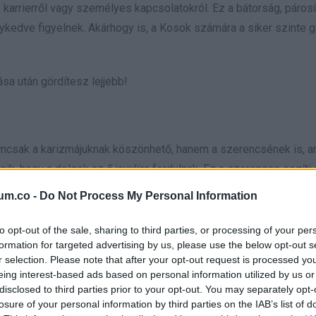
 karrierről vagy személyes kapcsolatokról. Ez a bátorság, párosí
gykedve figyelnek. Akárhogy is, a Kosok számára a siker szinte ga
sa után gördítesz lejjebb!
emcsak a karizmájuknak köszönhető, hanem a szerencsének is, a
ik, hogy a dolgok az ő javukra fordulnak. Ez a szerencse segíti 
esedhetnek.
um.co -
Do Not Process My Personal Information
lanul támogatja az univerzum. Mindig megtalálják azokat a lehe
to opt-out of the sale, sharing to third parties, or processing of your per
k el, és az Oroszlánok mindig egy lépéssel a többiek előtt járn
formation for targeted advertising by us, please use the below opt-out s
r selection. Please note that after your opt-out request is processed y
eing interest-based ads based on personal information utilized by us or
sa után gördítesz lejjebb!
disclosed to third parties prior to your opt-out. You may separately opt-
losure of your personal information by third parties on the IAB’s list of