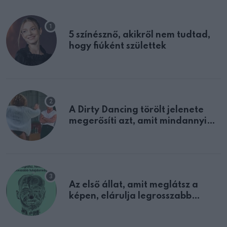
5 színésznő, akikről nem tudtad,
hogy fiúként születtek
A Dirty Dancing törölt jelenete
megerősíti azt, amit mindannyian
sejtettünk
Az első állat, amit meglátsz a
képen, elárulja legrosszabb
tulajdonságodat