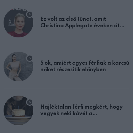
Ez volt az első tünet, amit
Christina Applegate éveken át
félreértett, pedig a szklerózis
multiplex egyértelmű jele volt
5 ok, amiért egyes férfiak a karcsú
nőket részesítik előnyben
Hajléktalan férfi megkért, hogy
vegyek neki kávét a
születésnapján – órákkal később
mellettem ült az első osztályon