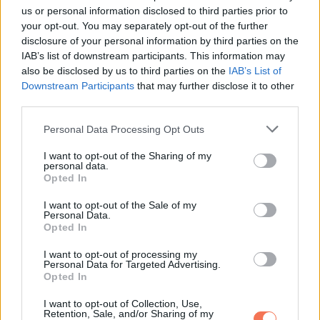
us or personal information disclosed to third parties prior to
your opt-out. You may separately opt-out of the further
via
disclosure of your personal information by third parties on the
IAB’s list of downstream participants. This information may
also be disclosed by us to third parties on the
IAB’s List of
Downstream Participants
that may further disclose it to other
third parties.
Please note that this website/app uses one or more Google
Personal Data Processing Opt Outs
services and may gather and store information including but
not limited to your visit or usage behaviour. You may click to
I want to opt-out of the Sharing of my
personal data.
grant or deny consent to Google and its third-party tags to
Opted In
use your data for below specified purposes in below Google
consent section.
I want to opt-out of the Sale of my
Personal Data.
Opted In
I want to opt-out of processing my
Personal Data for Targeted Advertising.
Opted In
Oszd meg ezt a posztot:
I want to opt-out of Collection, Use,
Retention, Sale, and/or Sharing of my