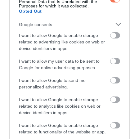
Personal Data that Is Unrelated with the
Purposes for which it was collected.
Whatsapp
Reddit
Share
Opted Out
via
Google consents
Email
I want to allow Google to enable storage
related to advertising like cookies on web or
device identifiers in apps.
ELŐZŐ POSZT
I want to allow my user data to be sent to
Mark Wahlberg ritka képet oszt meg
Google for online advertising purposes.
lányáról, Grace-ről a 14. születésnapja
tiszteletére
I want to allow Google to send me
personalized advertising.
I want to allow Google to enable storage
related to analytics like cookies on web or
device identifiers in apps.
KÖVETKEZŐ POSZT
I want to allow Google to enable storage
Kate Winslet lánya pontosan úgy néz ki,
related to functionality of the website or app.
mint az anyukája, amikor a „Titanicban”