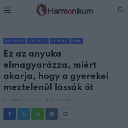
Skip
to
content
ÉLETMÓD
EMBEREK
FÉRFIAK
NŐK
Ez az anyuka
elmagyarázza, miért
akarja, hogy a gyerekei
meztelenül lássák őt
2 MINUTES READ
1996
VIEWS
Whatsapp
Reddit
Share
via