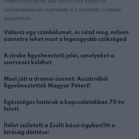
Viharos fordulat jön: akár 90 km/órás széllel és
felhőszakadással csaphatnak le a zivatarok! Zivatarok
érkezhetnek
Válassz egy szimbólumot, és nézd meg, milyen
üzenetre lehet most a legnagyobb szükséged
A stroke figyelmeztető jelei, amelyeket a
szervezet küldhet
Most jött a drámai üzenet: Ausztriából
figyelmeztették Magyar Pétert!
Egészséges határok a kapcsolatokban 70 év
felett
Ítélet született a Zsolti bácsi-ügyben!Itt a
bíróság döntése: