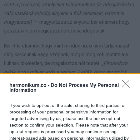
mint a jelvények, amelyeket kiérdemeltem (a videojátékokra
való utalások mindig elnyerik a fiúk tetszését, bármit is
magyarázol)”
– magyarázza az anyuka, bár elismeri, hogy
gesztusaik és megjegyzéseik néha idegesítik.
Bár Rita elismeri, hogy mint minden nő, ő sem tartja magát
elég karcsúnak vagy szépnek, mégis meg kell mutatnia a
fiúknak tökéletlen, de magabiztos női testét.
„Elmondom
nekik, hogy milyen erős a testem. Látják, hogy sportolok.
Látják, hogy egészséges ételeket választok, miközben
harmonikum.co -
Do Not Process My Personal
továbbra is kielégítem a sütemények iránti szeretetemet”.
Information
Rita reméli, hogy így hozzászoktatja a fiait a női testek
If you wish to opt-out of the sale, sharing to third parties, or
processing of your personal or sensitive information for
változásához, hogy ne a médiában megjelenő tökéletes
targeted advertising by us, please use the below opt-out
képeket tartsák a normának, és hogy a leendő feleségüknek
section to confirm your selection. Please note that after your
azt mondhassák, hogy a teste úgy tökéletes, ahogy van, és
opt-out request is processed you may continue seeing
interest-based ads based on personal information utilized by
ezt komolyan is gondolják.