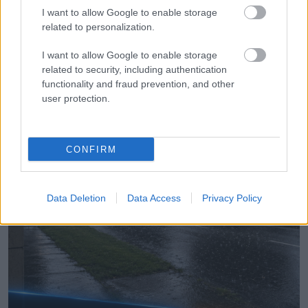
I want to allow Google to enable storage
szerepelt
related to personalization.
I want to allow Google to enable storage
related to security, including authentication
functionality and fraud prevention, and other
További bejegyzések
user protection.
CONFIRM
Data Deletion
Data Access
Privacy Policy