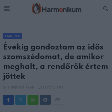
Skip
to
content
EMBEREK
Évekig gondoztam az idős
szomszédomat, de amikor
meghalt, a rendőrök értem
jöttek
8 MINUTES READ
93771
VIEWS
Whatsapp
Reddit
Share
via