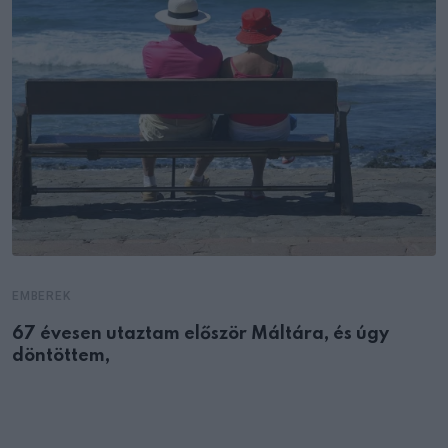
EMBEREK
67 évesen utaztam először Máltára, és úgy
döntöttem,