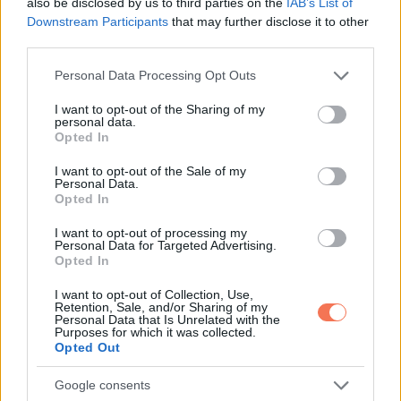
also be disclosed by us to third parties on the
IAB’s List of
Mrs. Patterson szinte mindent rám hagyott. A házat, a
Downstream Participants
that may further disclose it to other
megtakarításait, a hozzá közel álló tárgyakat.
third parties.
Please note that this website/app uses one or more Google
Personal Data Processing Opt Outs
Nem a gyerekeire, nem az unokáira. Rám.
services and may gather and store information including but
not limited to your visit or usage behaviour. You may click to
I want to opt-out of the Sharing of my
personal data.
A kirobbanó düh azonnal elárasztotta a szobát.
grant or deny consent to Google and its third-party tags to
Opted In
use your data for below specified purposes in below Google
consent section.
Az asztalt csapkodták, a hangok elcsuklottak, a vádak
I want to opt-out of the Sale of my
Personal Data.
egymást érték.
Opted In
I want to opt-out of processing my
A lánya felkiáltott: „Nem volt beszámítható!”
Personal Data for Targeted Advertising.
Opted In
De az ügyvéd megrázta a fejét.
I want to opt-out of Collection, Use,
Retention, Sale, and/or Sharing of my
Personal Data that Is Unrelated with the
„Teljesen tiszta tudattal írta alá. Tanúk jelenlétében, az
Purposes for which it was collected.
orvosa is igazolta ezt.”
Opted Out
Google consents
Aztán felolvasta azt a részt, amelyik végleg összetört