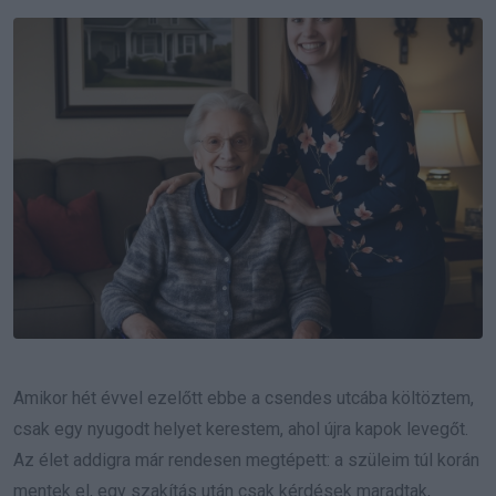
Email
Amikor hét évvel ezelőtt ebbe a csendes utcába költöztem,
csak egy nyugodt helyet kerestem, ahol újra kapok levegőt.
Az élet addigra már rendesen megtépett: a szüleim túl korán
mentek el, egy szakítás után csak kérdések maradtak,