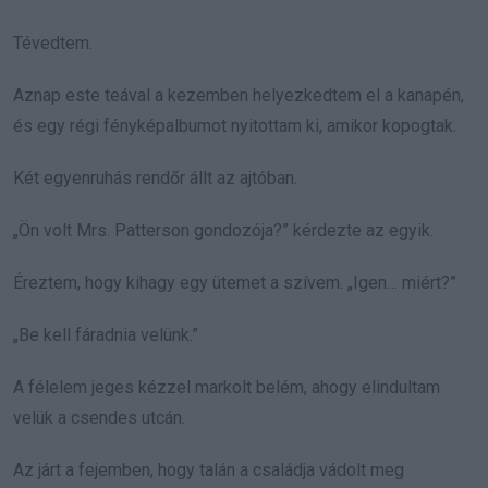
Tévedtem.
Aznap este teával a kezemben helyezkedtem el a kanapén,
és egy régi fényképalbumot nyitottam ki, amikor kopogtak.
Két egyenruhás rendőr állt az ajtóban.
„Ön volt Mrs. Patterson gondozója?” kérdezte az egyik.
Éreztem, hogy kihagy egy ütemet a szívem. „Igen… miért?”
„Be kell fáradnia velünk.”
A félelem jeges kézzel markolt belém, ahogy elindultam
velük a csendes utcán.
Az járt a fejemben, hogy talán a családja vádolt meg