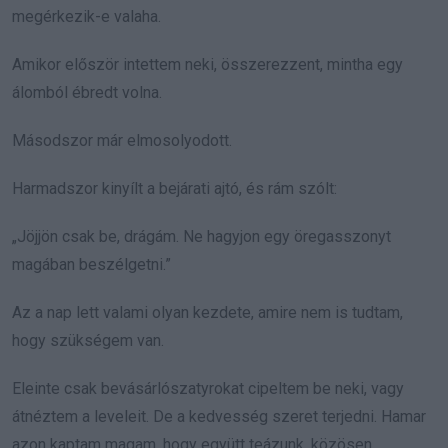
megérkezik-e valaha.
Amikor először intettem neki, összerezzent, mintha egy
álomból ébredt volna.
Másodszor már elmosolyodott.
Harmadszor kinyílt a bejárati ajtó, és rám szólt:
„Jöjjön csak be, drágám. Ne hagyjon egy öregasszonyt
magában beszélgetni.”
Az a nap lett valami olyan kezdete, amire nem is tudtam,
hogy szükségem van.
Eleinte csak bevásárlószatyrokat cipeltem be neki, vagy
átnéztem a leveleit. De a kedvesség szeret terjedni. Hamar
azon kaptam magam, hogy együtt teázunk, közösen