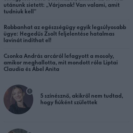
utánunk sietett: „Várjanak! Van valami, amit
tudniuk kell”
Robbanhat az egészségügy egyik legsúlyosabb
ügye: Hegedűs Zsolt feljelentése hatalmas
lavinát indíthat el!
Csonka András arcáról lefagyott a mosoly,
amikor meghallotta, mit mondott róla Liptai
Claudia és Ábel Anita
5 színésznő, akikről nem tudtad,
hogy fiúként születtek