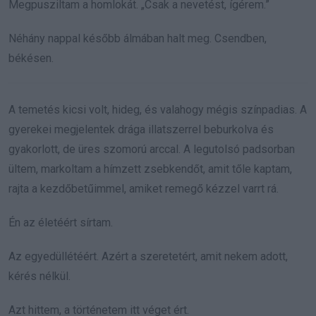
Megpusziltam a homlokát. „Csak a nevetést, ígérem.”
Néhány nappal később álmában halt meg. Csendben,
békésen.
A temetés kicsi volt, hideg, és valahogy mégis színpadias. A
gyerekei megjelentek drága illatszerrel beburkolva és
gyakorlott, de üres szomorú arccal. A legutolsó padsorban
ültem, markoltam a hímzett zsebkendőt, amit tőle kaptam,
rajta a kezdőbetűimmel, amiket remegő kézzel varrt rá.
Én az életéért sírtam.
Az egyedüllétéért. Azért a szeretetért, amit nekem adott,
kérés nélkül.
Azt hittem, a történetem itt véget ért.