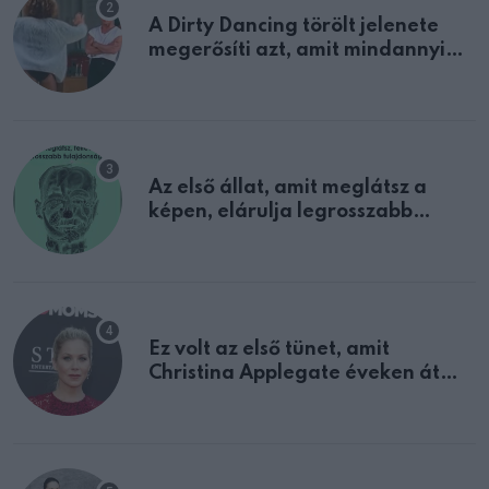
A Dirty Dancing törölt jelenete
megerősíti azt, amit mindannyian
sejtettünk
Az első állat, amit meglátsz a
képen, elárulja legrosszabb
tulajdonságodat
Ez volt az első tünet, amit
Christina Applegate éveken át
félreértett, pedig a szklerózis
multiplex egyértelmű jele volt