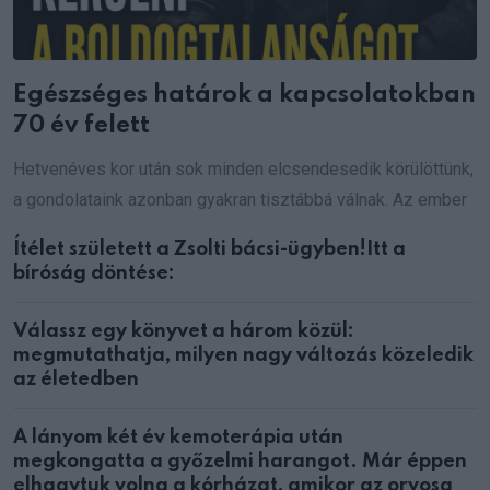
Egészséges határok a kapcsolatokban
70 év felett
Hetvenéves kor után sok minden elcsendesedik körülöttünk,
a gondolataink azonban gyakran tisztábbá válnak. Az ember
Ítélet született a Zsolti bácsi-ügyben!Itt a
bíróság döntése:
Válassz egy könyvet a három közül:
megmutathatja, milyen nagy változás közeledik
az életedben
A lányom két év kemoterápia után
megkongatta a győzelmi harangot. Már éppen
elhagytuk volna a kórházat, amikor az orvosa