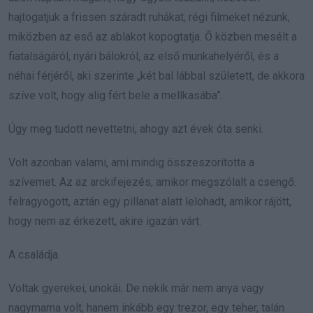
hajtogatjuk a frissen száradt ruhákat, régi filmeket nézünk,
miközben az eső az ablakot kopogtatja. Ő közben mesélt a
fiatalságáról, nyári bálokról, az első munkahelyéről, és a
néhai férjéről, aki szerinte „két bal lábbal született, de akkora
szíve volt, hogy alig fért bele a mellkasába”.
Úgy meg tudott nevettetni, ahogy azt évek óta senki.
Volt azonban valami, ami mindig összeszorította a
szívemet. Az az arckifejezés, amikor megszólalt a csengő:
felragyogott, aztán egy pillanat alatt lelohadt, amikor rájött,
hogy nem az érkezett, akire igazán várt.
A családja.
Voltak gyerekei, unokái. De nekik már nem anya vagy
nagymama volt, hanem inkább egy trezor, egy teher, talán