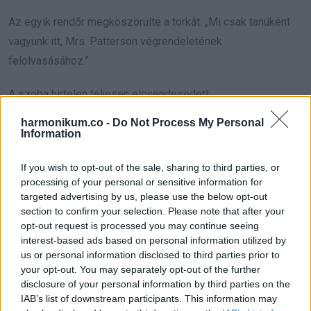
Az egyik rendőr megköszörülte a torkát. „Mi csak tanúként
vagyunk itt, Mrs. Patterson végrendeletének
felolvasásához.”
A szoba hirtelen teljesen elcsendesedett.
harmonikum.co -
Do Not Process My Personal
Information
A sarokban egy ügyvéd állt, akit soha azelőtt nem láttam.
Kezében vastag borítékot tartott.
If you wish to opt-out of the sale, sharing to third parties, or
processing of your personal or sensitive information for
targeted advertising by us, please use the below opt-out
A család hangos, hitetlen sóhajjal reagált, amikor az ügyvéd
section to confirm your selection. Please note that after your
bejelentette, hogy új végrendelet készült, nemrég,
opt-out request is processed you may continue seeing
átgondoltan, minden szabály betartásával.
interest-based ads based on personal information utilized by
us or personal information disclosed to third parties prior to
Amikor olvasni kezdett, olyan volt, mintha megmozdult volna
your opt-out. You may separately opt-out of the further
disclosure of your personal information by third parties on the
alattam a padló.
IAB’s list of downstream participants. This information may