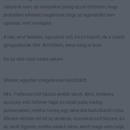
válaszok nem, az ünnepeket pedig azzal töltöttem, hogy
próbáltam elhitetni magammal, hogy az egyedüllét nem
ugyanaz, mint a magány.
A ház, amit találtam, egyszerű volt, kicsit kopott, de a csend
gyógyulásnak tűnt. Azt hittem, ennyi elég is lesz.
De az élet mást szánt nekem.
Minden egyetlen integetéssel kezdődött.
Mrs. Patterson két házzal arrébb lakott. Apró, törékeny
asszony volt, hófehér hajjal és olyan puha, meleg
pulóverekkel, mintha mindig egy takaróba burkolózott volna.
Minden délután ott ült az ablaknál, összekulcsolt kézzel, és
az utcát figyelte, mintha valakit várna, akiről maga sem tudja,