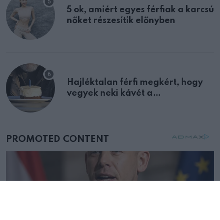
5 ok, amiért egyes férfiak a karcsú
nőket részesítik előnyben
Hajléktalan férfi megkért, hogy
vegyek neki kávét a
születésnapján – órákkal később
mellettem ült az első osztályon