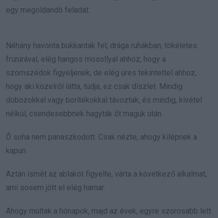
egy megoldandó feladat.
Néhány havonta bukkantak fel, drága ruhákban, tökéletes
frizurával, elég hangos mosollyal ahhoz, hogy a
szomszédok figyeljenek, de elég üres tekintettel ahhoz,
hogy aki közelről látta, tudja, ez csak díszlet. Mindig
dobozokkal vagy borítékokkal távoztak, és mindig, kivétel
nélkül, csendesebbnek hagyták őt maguk után.
Ő soha nem panaszkodott. Csak nézte, ahogy kilépnek a
kapun.
Aztán ismét az ablakot figyelte, várta a következő alkalmat,
ami sosem jött el elég hamar.
Ahogy múltak a hónapok, majd az évek, egyre szorosabb lett