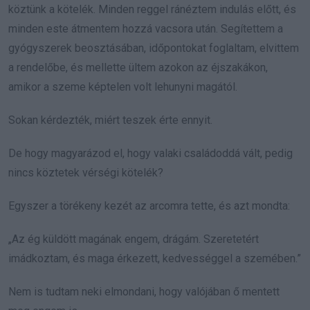
köztünk a kötelék. Minden reggel ránéztem indulás előtt, és
minden este átmentem hozzá vacsora után. Segítettem a
gyógyszerek beosztásában, időpontokat foglaltam, elvittem
a rendelőbe, és mellette ültem azokon az éjszakákon,
amikor a szeme képtelen volt lehunyni magától.
Sokan kérdezték, miért teszek érte ennyit.
De hogy magyarázod el, hogy valaki családoddá vált, pedig
nincs köztetek vérségi kötelék?
Egyszer a törékeny kezét az arcomra tette, és azt mondta:
„Az ég küldött magának engem, drágám. Szeretetért
imádkoztam, és maga érkezett, kedvességgel a szemében.”
Nem is tudtam neki elmondani, hogy valójában ő mentett