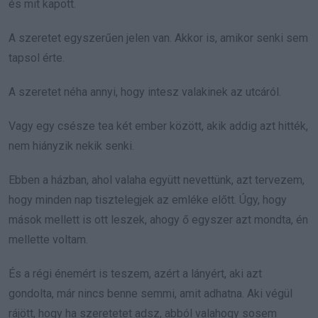
és mit kapott.
A szeretet egyszerűen jelen van. Akkor is, amikor senki sem
tapsol érte.
A szeretet néha annyi, hogy intesz valakinek az utcáról.
Vagy egy csésze tea két ember között, akik addig azt hitték,
nem hiányzik nekik senki.
Ebben a házban, ahol valaha együtt nevettünk, azt tervezem,
hogy minden nap tisztelegjek az emléke előtt. Úgy, hogy
mások mellett is ott leszek, ahogy ő egyszer azt mondta, én
mellette voltam.
És a régi énemért is teszem, azért a lányért, aki azt
gondolta, már nincs benne semmi, amit adhatna. Aki végül
rájött, hogy ha szeretetet adsz, abból valahogy sosem