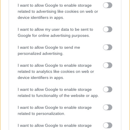
bennem valamit, de közben össze is rakott:
I want to allow Google to enable storage
related to advertising like cookies on web or
device identifiers in apps.
„A családomnak,
a szeretet nem csereügylet. Volt idő, amikor jelen lehettek
I want to allow my user data to be sent to
volna.
Google for online advertising purposes.
De másvalaki maradt mellettem a legszebb és a
I want to allow Google to send me
legnehezebb napokban is.
personalized advertising.
Nem kért semmit, mégis mindent adott.
I want to allow Google to enable storage
Neki hagyom ezt, mert az ilyen szeretet otthont érdemel.”
related to analytics like cookies on web or
device identifiers in apps.
Az arcomat a kezembe temettem, éreztem, ahogy a könnyek
kitörnek belőlem, mélyről, szinte a mellkasom aljáról.
I want to allow Google to enable storage
related to functionality of the website or app.
A lánya kiviharzott, a többiek utána indultak, a haragjuk még
I want to allow Google to enable storage
sokáig visszhangzott a folyosón.
related to personalization.
A rendőrök rövid idő múlva távoztak, miután látták, hogy
I want to allow Google to enable storage