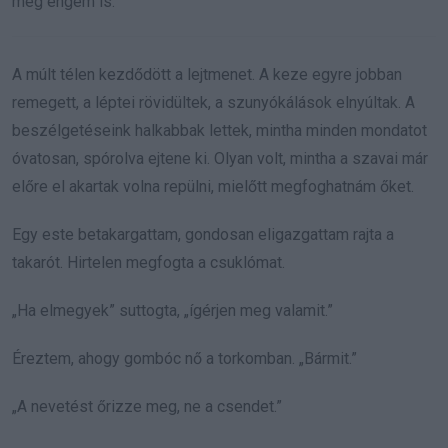
meg engem is.
A múlt télen kezdődött a lejtmenet. A keze egyre jobban
remegett, a léptei rövidültek, a szunyókálások elnyúltak. A
beszélgetéseink halkabbak lettek, mintha minden mondatot
óvatosan, spórolva ejtene ki. Olyan volt, mintha a szavai már
előre el akartak volna repülni, mielőtt megfoghatnám őket.
Egy este betakargattam, gondosan eligazgattam rajta a
takarót. Hirtelen megfogta a csuklómat.
„Ha elmegyek” suttogta, „ígérjen meg valamit.”
Éreztem, ahogy gombóc nő a torkomban. „Bármit.”
„A nevetést őrizze meg, ne a csendet.”