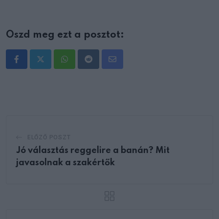
Oszd meg ezt a posztot:
Whatsapp
Reddit
Share
via
Email
ELŐZŐ POSZT
Jó választás reggelire a banán? Mit
javasolnak a szakértők