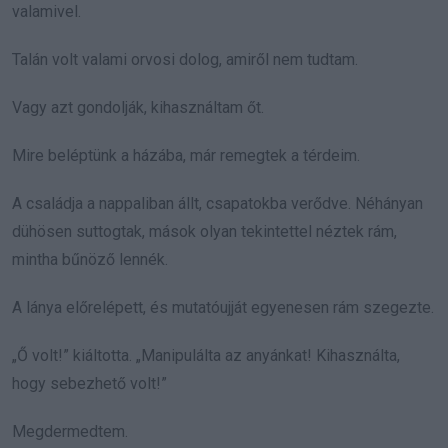
valamivel.
Talán volt valami orvosi dolog, amiről nem tudtam.
Vagy azt gondolják, kihasználtam őt.
Mire beléptünk a házába, már remegtek a térdeim.
A családja a nappaliban állt, csapatokba verődve. Néhányan
dühösen suttogtak, mások olyan tekintettel néztek rám,
mintha bűnöző lennék.
A lánya előrelépett, és mutatóujját egyenesen rám szegezte.
„Ő volt!” kiáltotta. „Manipulálta az anyánkat! Kihasználta,
hogy sebezhető volt!”
Megdermedtem.