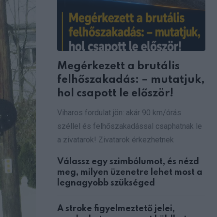
Megérkezett a brutális
felhőszakadás: – mutatjuk,
hol csapott le először!
Viharos fordulat jön: akár 90 km/órás
széllel és felhőszakadással csaphatnak le
a zivatarok! Zivatarok érkezhetnek
Válassz egy szimbólumot, és nézd
meg, milyen üzenetre lehet most a
legnagyobb szükséged
A stroke figyelmeztető jelei,