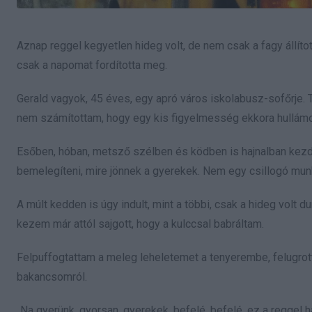
Aznap reggel kegyetlen hideg volt, de nem csak a fagy állítot
csak a napomat fordította meg.
Gerald vagyok, 45 éves, egy apró város iskolabusz-sofőrje. T
nem számítottam, hogy egy kis figyelmesség ekkora hullámot 
Esőben, hóban, metsző szélben és ködben is hajnalban kezd
bemelegíteni, mire jönnek a gyerekek. Nem egy csillogó mun
A múlt kedden is úgy indult, mint a többi, csak a hideg volt d
kezem már attól sajgott, hogy a kulccsal babráltam.
Felpuffogtattam a meleg leheletemet a tenyerembe, felugrot
bakancsomról.
„Na gyerünk, gyorsan, gyerekek, befelé, befelé, ez a reggel h