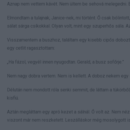
Aznap nem vettem kávét. Nem ültem be sehová melegedni. Elsé
Elmondtam a tulajnak, Janice-nek, mi történt. Ő csak bólinto
sálat sárga csíkokkal. Olyan volt, mint egy szuperhős sála. 
Visszamentem a buszhoz, találtam egy kisebb cipős dobozt. 
egy cetlit ragasztottam:
„Ha fázol, vegyél innen nyugodtan. Gerald, a busz sofőrje.”
Nem nagy dobra vertem. Nem is kellett. A doboz nekem egy c
Délután nem mondott róla senki semmit, de láttam a tükörből,
kisfiú.
Aztán megláttam egy apró kezet a sálnál. Ő volt az. Nem néze
viszont már nem reszketett. Leszálláskor még mosolygott is