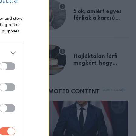
B’s List of
egyértelmű jele volt
5 ok, amiért egyes
férfiak a karcsú
er and store
to grant or
nőket részesítik
ed purposes
előnyben
Hajléktalan férfi
megkért, hogy
vegyek neki kávét a
születésnapján –
órákkal később
mellettem ült az első
osztályon
rosan