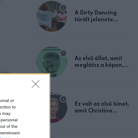
A Dirty Dancing
törölt jelenete
megerősíti azt, amit
mindannyian
sejtettünk
Az első állat, amit
meglátsz a képen,
elárulja legrosszabb
Irigy
tulajdonságodat
vület
sonal or
Ez volt az első tünet,
ection to
amit Christina
ou may
Applegate éveken
 personal
át félreértett, pedig
out of the
a szklerózis
 downstream
multiplex