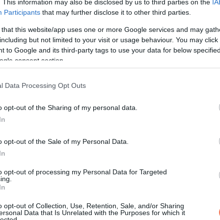
. This information may also be disclosed by us to third parties on the
IA
k nem. Linda, a feleségem erre rendszeresen emlékeztet.
Participants
that may further disclose it to other third parties.
 that this website/app uses one or more Google services and may gath
 összefont karral, miközben nézte a villanyszámlát.
including but not limited to your visit or usage behaviour. You may click 
 to Google and its third-party tags to use your data for below specifi
ogle consent section.
l Data Processing Opt Outs
k, még ha nem is ettől telik meg a hűtő.
o opt-out of the Sharing of my personal data.
In
 ott felejtett házi, kesztyű, vagy félig megevett szelet.
o opt-out of the Sale of my Personal Data.
átulról jött egy halk szipogás. Megálltam.
In
to opt-out of processing my Personal Data for Targeted
ing.
In
 nyolc éves lehetett. Az ablakhoz húzódott, vékony kabátját szo
o opt-out of Collection, Use, Retention, Sale, and/or Sharing
t.
ersonal Data that Is Unrelated with the Purposes for which it
lected.