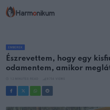
Skip
to
content
EMBEREK
Észrevettem, hogy egy kisfiú
odamentem, amikor meglát
12 MINUTES READ
8754
VIEWS
Whatsapp
Reddit