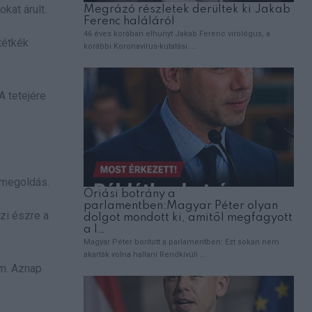
kat árult.
tétkék
A tetejére
 megoldás.
szi észre a
em. Aznap