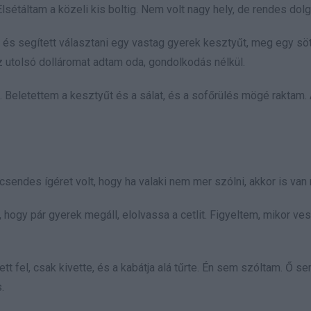
táltam a közeli kis boltig. Nem volt nagy hely, de rendes dolgo
tt, és segített választani egy vastag gyerek kesztyűt, meg egy sö
Az utolsó dolláromat adtam oda, gondolkodás nélkül.
Beletettem a kesztyűt és a sálat, és a sofőrülés mögé raktam. 
sendes ígéret volt, hogy ha valaki nem mer szólni, akkor is van
 hogy pár gyerek megáll, elolvassa a cetlit. Figyeltem, mikor ve
tt fel, csak kivette, és a kabátja alá tűrte. Én sem szóltam. Ő s
.