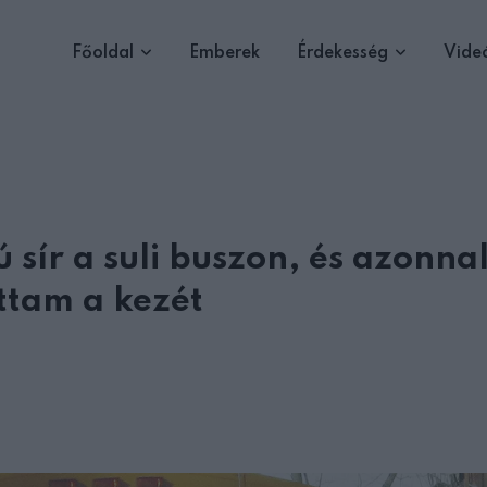
Főoldal
Emberek
Érdekesség
Vide
 sír a suli buszon, és azonna
tam a kezét