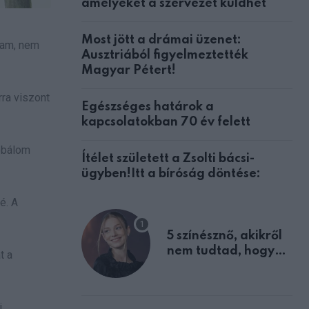
amelyeket a szervezet küldhet
Most jött a drámai üzenet:
ltam, nem
Ausztriából figyelmeztették
Magyar Pétert!
rra viszont
Egészséges határok a
kapcsolatokban 70 év felett
óbálom
Ítélet született a Zsolti bácsi-
ügyben!Itt a bíróság döntése:
é. A
5 színésznő, akikről
nem tudtad, hogy
t a
fiúként születtek
.