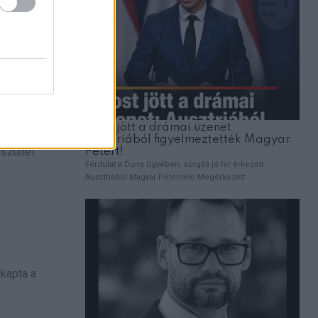
ozik
bb.
liszünet
lkapta a