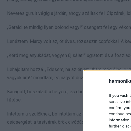
Nevetés gurult végig a járdán, ahogy szálltak fel. Cipzárak, 
„Gerald, te mindig ilyen bolond vagy!” csengett fel egy vékon
Lenéztem. Marcy volt az, öt éves, rózsaszín copfokkal. A kes
„Kérd meg anyukádat, vegyen új sálat!” ugratott, és a foszla
Lehajoltam hozzá. „Édesem, ha az én anyukám még élne, olyan
vagyok ám!” mondtam, és nagyot duzzogtam.
harmonik
Kacagott, beszaladt a helyére, és dúdolgatott valami kis dal
If you wish 
fűtése.
sensitive in
confirm you
Intettem a szülőknek, bólintottam az átkelőt segítő felügyel
continue se
information 
csicsergést, a testvérek örök civódását, aztán a békülést, a t
further disc