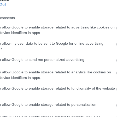
Out
uggoltam elé.
consents
ejét.
o allow Google to enable storage related to advertising like cookies on
evice identifiers in apps.
o allow my user data to be sent to Google for online advertising
kértem halkan.
s.
ujjai kékesek voltak. Nem csak a reggeli hidegtől, inkább attól, 
to allow Google to send me personalized advertising.
o allow Google to enable storage related to analytics like cookies on
evice identifiers in apps.
o allow Google to enable storage related to functionality of the website
Nagy volt rá, lötyögött, de még mindig jobb, mint a semmi.
o allow Google to enable storage related to personalization.
o allow Google to enable storage related to security, including