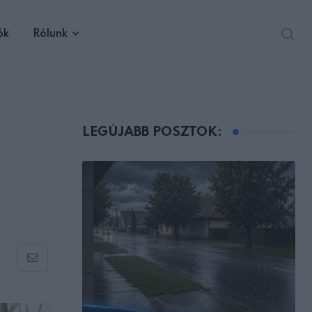
ók
Rólunk
LEGÚJABB POSZTOK:
l
Share
via
Email