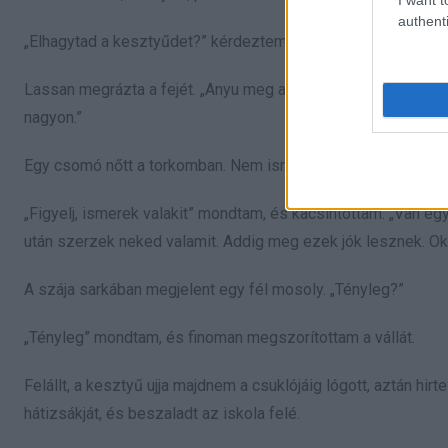
authenti
„Elhagytad a kesztyűdet?” kérdeztem.
Lassan megrázta a fejét. „Anyu meg apu azt mondták, jövő hó
nagyon.”
Egy csomó nőtt a torkomban. Nem ismertem a családját, de ez
„Figyelj, ismerek valakit” mondtam, és kacsintottam. „Van egy
után szerzek neked valamit. Addig meg ezek jók lesznek. O
A szája sarkában megjelent egy fél mosoly. „Tényleg?”
„Tényleg” mondtam, és finoman megszorítottam a vállát.
Felállt, a kesztyű ujja majdnem a csuklójáig lógott, aztán hir
hátizsákját, és beszaladt az iskola felé.