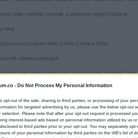
lobogó sálak, csattogó csizmák, a szokásos reggeli zűrzavar.
y hang.
ztyűs kezeit csípőre tette, mintha ő lenne a főnök.
dozó kék sálamra hunyorgott.
 szép sálat venne nekem, hogy a tiéd mellette rongynak tűnne. 
um.co -
Do Not Process My Personal Information
lamot. Az a pár másodperc jobban felmelegített, mint a busz őskö
to opt-out of the sale, sharing to third parties, or processing of your per
formation for targeted advertising by us, please use the below opt-out s
r selection. Please note that after your opt-out request is processed y
őnek, bezártam az ajtót, és mentünk tovább. Szeretem a rutint. A
eing interest-based ads based on personal information utilized by us or
disclosed to third parties prior to your opt-out. You may separately opt-
itkokat, amiket úgy suttognak, mintha a világ múlna rajta.
losure of your personal information by third parties on the IAB’s list of