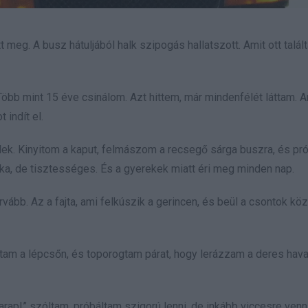
t meg. A busz hátuljából halk szipogás hallatszott. Amit ott talá
öbb mint 15 éve csinálom. Azt hittem, már mindenfélét láttam. A
indít el.
ek. Kinyitom a kaput, felmászom a recsegő sárga buszra, és pr
ka, de tisztességes. És a gyerekek miatt éri meg minden nap.
urvább. Az a fajta, ami felkúszik a gerincen, és beül a csontok köz
tam a lépcsőn, és toporogtam párat, hogy lerázzam a deres hava
arap!” szóltam, próbáltam szigorú lenni, de inkább viccesre venni