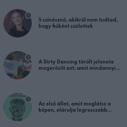
5 színésznő, akikről nem tudtad,
hogy fiúként születtek
A Dirty Dancing törölt jelenete
megerősíti azt, amit mindannyian
sejtettünk
Az első állat, amit meglátsz a
képen, elárulja legrosszabb
tulajdonságodat