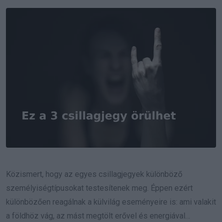
Email
Közismert, hogy az egyes csillagjegyek különböző
személyiségtípusokat testesítenek meg. Éppen ezért
különbözően reagálnak a külvilág eseményeire is: ami valakit
a földhöz vág, az mást megtölt erővel és energiával…