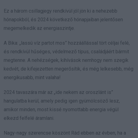
Ez a három csillagjegy rendkívül jól jön ki a nehezebb
hónapokból, és 2024 következő hónapjaiban jelentősen
megemelkedik az energiaszintje.
A Bika: „lassú víz partot mos” hozzáállással tört céljai felé,
és rendkívül hűséges, védelmező típus, családjáért bármit
megtenne. A nehézségek, kihívások nemhogy nem szegik
kedvét, de kifejezetten megerősítik, és még lelkesebb, még
energikusabb, mint valaha!
2024 tavaszára már az „ide nekem az oroszlánt is”
hangulatba kerül, amely pedig igen gyümölcsöző lesz,
amikor minden, most kissé nyomottabb energia végül
elkezd felfelé áramlani.
Nagy-nagy szerencse köszönt Rád ebben az évben, ha a