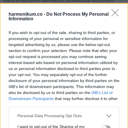
Bakot kifejezetten felvillanyoz, ha kihívások között kell
helytállnia. Márpedig az itt nyert energiatöbblet az egész
harmonikum.co -
Do Not Process My Personal
további év során végigkíséri a dolgos és állhatatos Bakot!
Information
Nagy-nagy szerencse köszönt Rád ebben az évben, ha a
If you wish to opt-out of the sale, sharing to third parties, or
poszt kedvelését és a “sok szerencsét” tartalmú
processing of your personal or sensitive information for
targeted advertising by us, please use the below opt-out
hozzászólást követően gördítesz tovább!
section to confirm your selection. Please note that after your
opt-out request is processed you may continue seeing
Neked mi a véleményed? Ne felejtsd el megosztani,
interest-based ads based on personal information utilized by
hogy a barátaid is elolvashassák!
us or personal information disclosed to third parties prior to
your opt-out. You may separately opt-out of the further
disclosure of your personal information by third parties on the
A fent leírtak bekövetkeztéért nem vállalunk felelősséget. Az
IAB’s list of downstream participants. This information may
előrejelzésben konkrét eseményekre egyetlen esetben sem
also be disclosed by us to third parties on the
IAB’s List of
utaltunk.
Downstream Participants
that may further disclose it to other
third parties.
Please note that this website/app uses one or more Google
Personal Data Processing Opt Outs
services and may gather and store information including but
Oszd meg ezt a posztot:
not limited to your visit or usage behaviour. You may click to
I want to opt-out of the Sharing of my