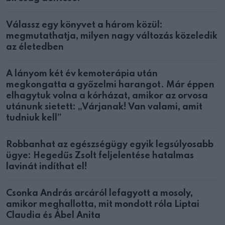
Válassz egy könyvet a három közül:
megmutathatja, milyen nagy változás közeledik
az életedben
A lányom két év kemoterápia után
megkongatta a győzelmi harangot. Már éppen
elhagytuk volna a kórházat, amikor az orvosa
utánunk sietett: „Várjanak! Van valami, amit
tudniuk kell”
Robbanhat az egészségügy egyik legsúlyosabb
ügye: Hegedűs Zsolt feljelentése hatalmas
lavinát indíthat el!
Csonka András arcáról lefagyott a mosoly,
amikor meghallotta, mit mondott róla Liptai
Claudia és Ábel Anita