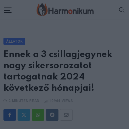
Skip
to
content
ÁLLATOK
Ennek a 3 csillagjegynek
nagy sikersorozatot
tartogatnak 2024
következő hónapjai!
2 MINUTES READ
10964
VIEWS
Whatsapp
Reddit
Share
via