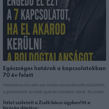
Egészséges határok a kapcsolatokban
70 év felett
Hetvenéves kor után sok minden elcsendesedik körülöttünk,
a gondolataink azonban gyakran tisztábbá válnak. Az ember
Ítélet született a Zsolti bácsi-ügyben!Itt a
bíróság döntése: