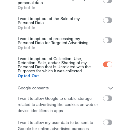
personal data.
grant or deny consent to Google and its third-party tags to
Opted In
use your data for below specified purposes in below Google
Whatsapp
Reddit
Share
consent section.
I want to opt-out of the Sale of my
Personal Data.
via
Opted In
Email
I want to opt-out of processing my
Personal Data for Targeted Advertising.
Opted In
I want to opt-out of Collection, Use,
ELŐZŐ POSZT
Retention, Sale, and/or Sharing of my
16 ember, aki nem sűrűn használja a fejét
Personal Data that Is Unrelated with the
Purposes for which it was collected.
Opted Out
Google consents
I want to allow Google to enable storage
related to advertising like cookies on web or
KÖVETKEZŐ POSZT
device identifiers in apps.
VICC: A feleség bemegy a konyhába
I want to allow my user data to be sent to
Google for online advertising purposes.