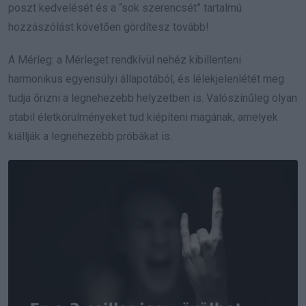
poszt kedvelését és a “sok szerencsét” tartalmú
hozzászólást követően gördítesz tovább!
A Mérleg: a Mérleget rendkívül nehéz kibillenteni
harmonikus egyensúlyi állapotából, és lélekjelenlétét meg
tudja őrizni a legnehezebb helyzetben is. Valószínűleg olyan
stabil életkörülményeket tud kiépíteni magának, amelyek
kiállják a legnehezebb próbákat is.