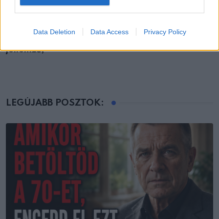
ÁLLATOK
Data Deletion
Data Access
Privacy Policy
13 olyan szokás, ami sok intelligens emberre
jellemző,
LEGÚJABB POSZTOK: