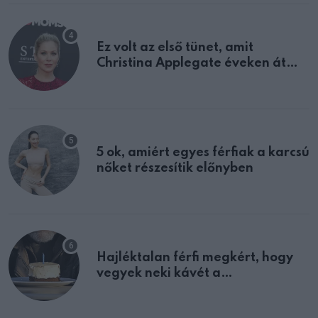
Ez volt az első tünet, amit
Christina Applegate éveken át
félreértett, pedig a szklerózis
multiplex egyértelmű jele volt
5 ok, amiért egyes férfiak a karcsú
nőket részesítik előnyben
Hajléktalan férfi megkért, hogy
vegyek neki kávét a
születésnapján – órákkal később
mellettem ült az első osztályon