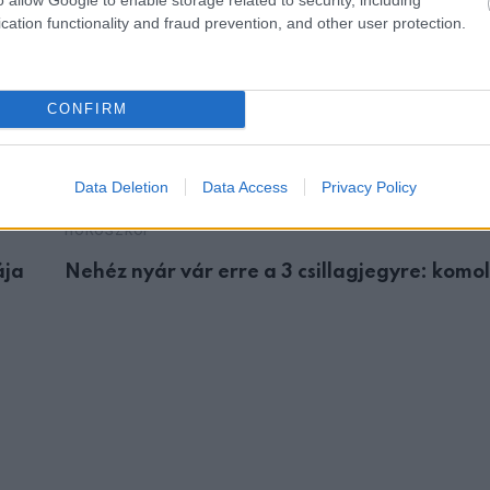
cation functionality and fraud prevention, and other user protection.
CONFIRM
Data Deletion
Data Access
Privacy Policy
HOROSZKÓP
ája
Nehéz nyár vár erre a 3 csillagjegyre: komo