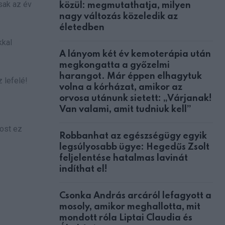
sak az év
közül: megmutathatja, milyen
nagy változás közeledik az
életedben
kkal
A lányom két év kemoterápia után
megkongatta a győzelmi
harangot. Már éppen elhagytuk
 lefelé!
volna a kórházat, amikor az
orvosa utánunk sietett: „Várjanak!
Van valami, amit tudniuk kell”
most ez
Robbanhat az egészségügy egyik
legsúlyosabb ügye: Hegedűs Zsolt
feljelentése hatalmas lavinát
indíthat el!
Csonka András arcáról lefagyott a
mosoly, amikor meghallotta, mit
mondott róla Liptai Claudia és