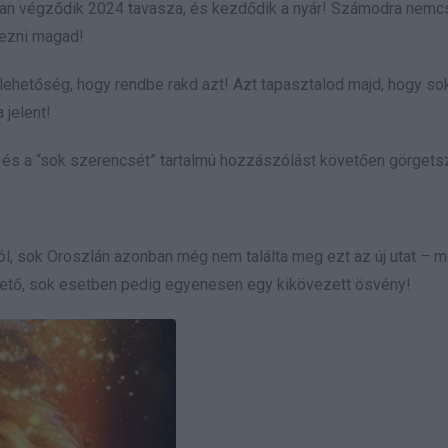
bban végződik 2024 tavasza, és kezdődik a nyár! Számodra nemc
érezni magad!
ehetőség, hogy rendbe rakd azt! Azt tapasztalod majd, hogy so
 jelent!
és a “sok szerencsét” tartalmú hozzászólást követően görgetsz
l, sok Oroszlán azonban még nem találta meg ezt az új utat – 
zető, sok esetben pedig egyenesen egy kikövezett ösvény!