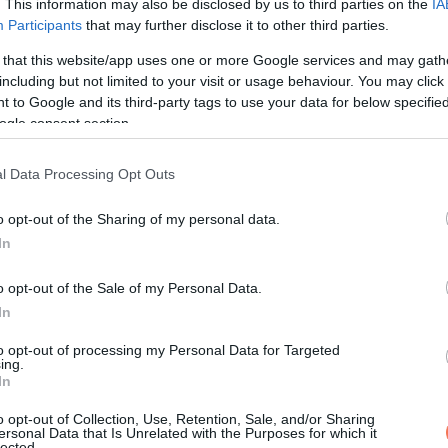
. This information may also be disclosed by us to third parties on the
IA
Participants
that may further disclose it to other third parties.
i még a júniusi hónapban.
 that this website/app uses one or more Google services and may gath
including but not limited to your visit or usage behaviour. You may click 
és a “sok szerencsét” tartalmú hozzászólást követően görgetsz
 to Google and its third-party tags to use your data for below specifi
ogle consent section.
jesüléséért értelemszerűen nem vállalunk felelősséget.)
l Data Processing Opt Outs
o opt-out of the Sharing of my personal data.
In
o opt-out of the Sale of my Personal Data.
In
to opt-out of processing my Personal Data for Targeted
ing.
In
o opt-out of Collection, Use, Retention, Sale, and/or Sharing
ersonal Data that Is Unrelated with the Purposes for which it
lected.