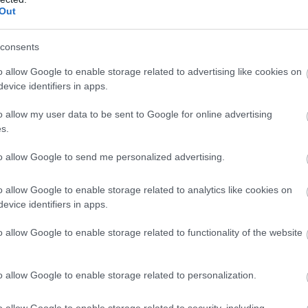
KÖVETKEZŐ POS
Out
VICC: Egy fiú és egy 
megismerkednek a diszkóban, 
consents
felmennek a lán
o allow Google to enable storage related to advertising like cookies on
evice identifiers in apps.
o allow my user data to be sent to Google for online advertising
s.
to allow Google to send me personalized advertising.
o allow Google to enable storage related to analytics like cookies on
evice identifiers in apps.
o allow Google to enable storage related to functionality of the website
o allow Google to enable storage related to personalization.
o allow Google to enable storage related to security, including