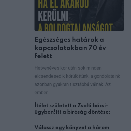
Egészséges határok a
kapcsolatokban 70 év
felett
Hetvenéves kor után sok minden
elcsendesedik körülöttünk, a gondolataink
azonban gyakran tisztábbá válnak. Az
ember
Ítélet született a Zsolti bácsi-
ügyben!Itt a bíróság döntése:
Válassz egy könyvet a három