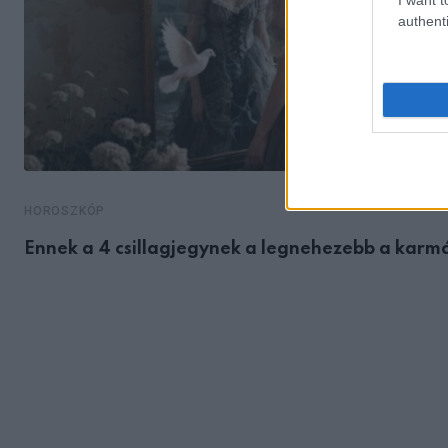
authenti
HOROSZKÓP
Ennek a 4 csillagjegynek a legnehezebb a karm