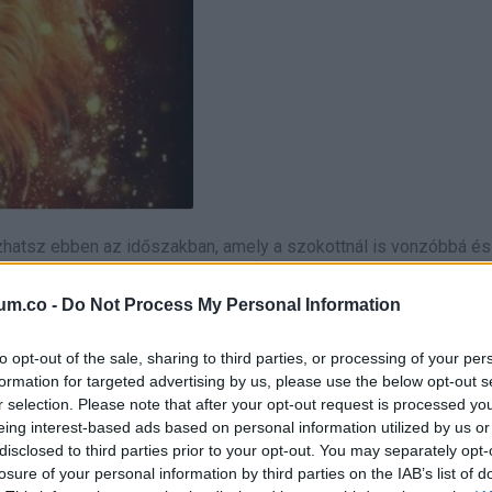
atsz ebben az időszakban, amely a szokottnál is vonzóbbá és
lynek az első állomása már júniusban Rád köszönt!
um.co -
Do Not Process My Personal Information
és a “sok szerencsét” tartalmú hozzászólást követően görgetsz
to opt-out of the sale, sharing to third parties, or processing of your per
formation for targeted advertising by us, please use the below opt-out s
r selection. Please note that after your opt-out request is processed y
eing interest-based ads based on personal information utilized by us or
el nem varrt szálak megoldásáról szól majd: mivel erős támogat
disclosed to third parties prior to your opt-out. You may separately opt-
lmi energiát szabadíthatsz fel! Ráadásul ezeket 2024-ben a sik
losure of your personal information by third parties on the IAB’s list of