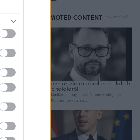
születésnapján –
ZT
órákkal később
lány
mellettem ült az első
majd
osztályon
yhoz