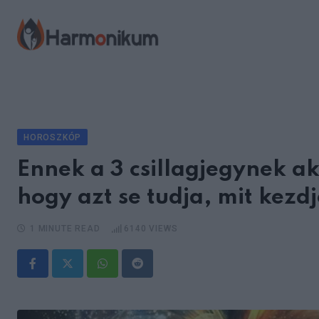
Skip
to
content
HOROSZKÓP
Ennek a 3 csillagjegynek a
hogy azt se tudja, mit kezd
1 MINUTE READ
6140
VIEWS
Whatsapp
Reddit