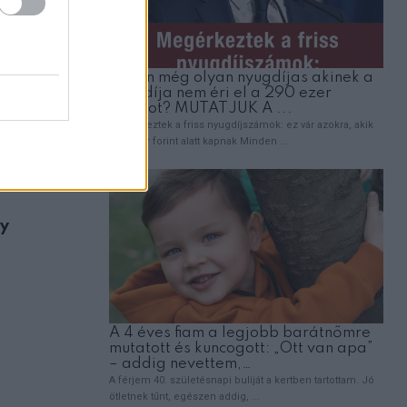
,
ÉLETMÓD
HOROSZKÓP
ly
2026- Dalai láma különleges jóslata a 1
csillagjegynek