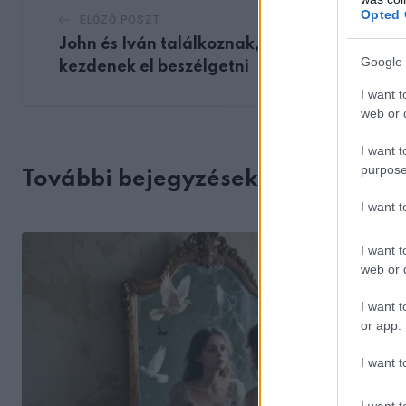
Opted 
ELŐZŐ POSZT
John és Iván találkoznak, és arról
Google 
kezdenek el beszélgetni
I want t
web or d
I want t
purpose
További bejegyzések
I want 
I want t
web or d
I want t
or app.
I want t
I want t