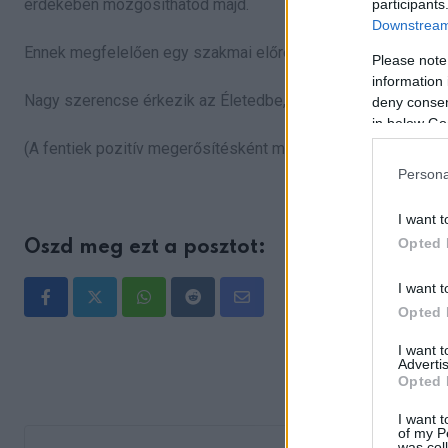
érdekében mozgósíthatod majd.
participants
Downstream 
Ennek megfelelően egy szakmai előrelépés kezd kibontakozn
Please note
information 
Nagy szerencse érkezik az Életedbe, ha a poszt kedvelését 
deny consent
in below Go
(A fentiek pozitív megerősítésként működhetnek, azok betel
Persona
I want t
Opted 
Oszd meg ezt a posztot:
I want t
Whatsapp
Reddit
Share
Opted 
via
I want 
Advertis
Email
Opted 
I want t
of my P
was col