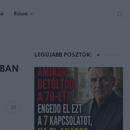
ók
Rólunk
LEGÚJABB POSZTOK:
USBAN
Share
via
Email