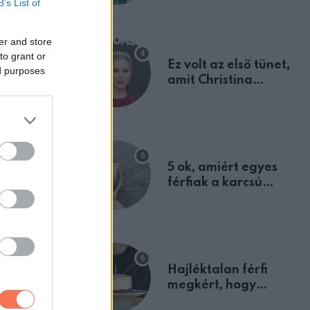
B’s List of
tulajdonságodat
er and store
to grant or
Ez volt az első tünet,
 lefelé!
ed purposes
amit Christina
Applegate éveken
át félreértett, pedig
a szklerózis
multiplex
egyértelmű jele volt
5 ok, amiért egyes
férfiak a karcsú
nőket részesítik
előnyben
Hajléktalan férfi
megkért, hogy
vegyek neki kávét a