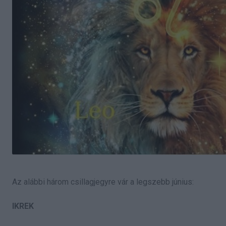
Az alábbi három csillagjegyre vár a legszebb június:
IKREK