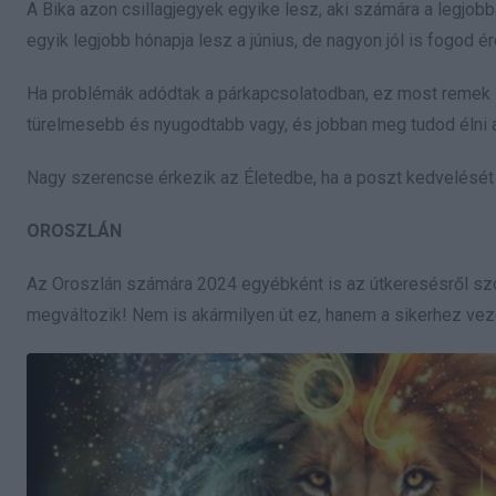
A Bika azon csillagjegyek egyike lesz, aki számára a legjo
egyik legjobb hónapja lesz a június, de nagyon jól is fogod 
Ha problémák adódtak a párkapcsolatodban, ez most remek l
türelmesebb és nyugodtabb vagy, és jobban meg tudod élni a
Nagy szerencse érkezik az Életedbe, ha a poszt kedvelését 
OROSZLÁN
Az Oroszlán számára 2024 egyébként is az útkeresésről szó
megváltozik! Nem is akármilyen út ez, hanem a sikerhez ve