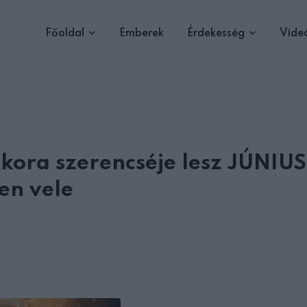
Főoldal
Emberek
Érdekesség
Vide
kkora szerencséje lesz JÚNI
jen vele