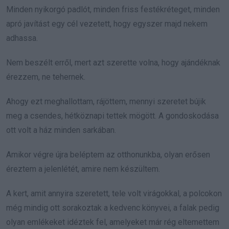
Minden nyikorgó padlót, minden friss festékréteget, minden
apró javítást egy cél vezetett, hogy egyszer majd nekem
adhassa.
Nem beszélt erről, mert azt szerette volna, hogy ajándéknak
érezzem, ne tehernek.
Ahogy ezt meghallottam, rájöttem, mennyi szeretet bújik
meg a csendes, hétköznapi tettek mögött. A gondoskodása
ott volt a ház minden sarkában.
Amikor végre újra beléptem az otthonunkba, olyan erősen
éreztem a jelenlétét, amire nem készültem.
A kert, amit annyira szeretett, tele volt virágokkal, a polcokon
még mindig ott sorakoztak a kedvenc könyvei, a falak pedig
olyan emlékeket idéztek fel, amelyeket már rég eltemettem