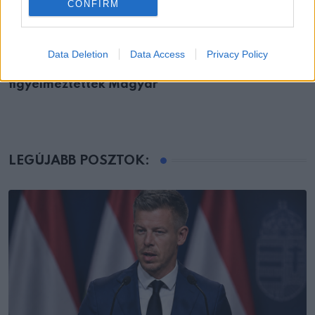
CONFIRM
EMBEREK
Data Deletion
Data Access
Privacy Policy
Most jött a drámai üzenet: Ausztriából
figyelmeztették Magyar
LEGÚJABB POSZTOK: