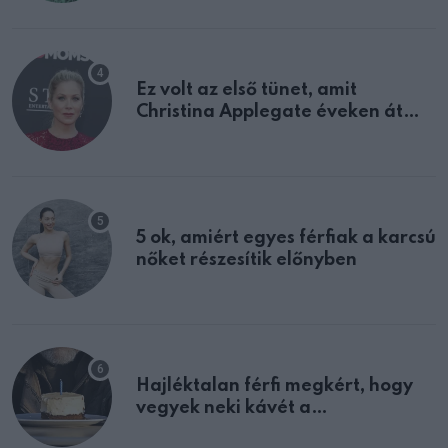
Ez volt az első tünet, amit
Christina Applegate éveken át
félreértett, pedig a szklerózis
multiplex egyértelmű jele volt
5 ok, amiért egyes férfiak a karcsú
nőket részesítik előnyben
Hajléktalan férfi megkért, hogy
vegyek neki kávét a
születésnapján – órákkal később