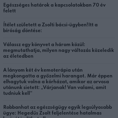
Egészséges határok a kapcsolatokban 70 év
felett
Ítélet született a Zsolti bácsi-ügyben!Itt a
bíróság döntése:
Válassz egy könyvet a három közül:
megmutathatja, milyen nagy változás közeledik
az életedben
A lányom két év kemoterápia után
megkongatta a győzelmi harangot. Már éppen
elhagytuk volna a kórházat, amikor az orvosa
utánunk sietett: „Várjanak! Van valami, amit
tudniuk kell”
Robbanhat az egészségügy egyik legsúlyosabb
ügye: Hegedűs Zsolt feljelentése hatalmas