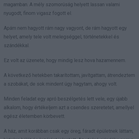
magamban. A mély szomorúság helyett lassan valami
nyugodt, finom vigasz fogott el.
Apám nem hagyott rám nagy vagyont, de rám hagyott egy
helyet, amely tele volt melegséggel, történetekkel és
szándékkal.
Ez volt az üzenete, hogy mindig lesz hova hazamennem.
A következő hetekben takarítottam, javítgattam, átrendeztem
a szobákat, de sok mindent úgy hagytam, ahogy volt.
Minden feladat egy apró beszélgetés lett vele, egy újabb
alkalom, hogy értékeljem azt a csendes szeretetet, amellyel
egész életemben körbevett.
A ház, amit korábban csak egy öreg, fáradt épületnek láttam,