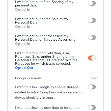
not limited to your visit or usage behaviour. You may click to
I want to opt-out of the Sharing of my
personal data.
Soha nem felejtem el azt a napot a
grant or deny consent to Google and its third-party tags to
Opted In
babavárómon, a nyolcadik hónapban
use your data for below specified purposes in below Google
consent section.
jártam. A férjem mindenkit sokkolt, amikor
I want to opt-out of the Sale of my
Personal Data.
odaadta az anyjának a 10 000 dollárt, amit
Opted In
a szülésre tettünk félre. Amikor
I want to opt-out of processing my
megpróbáltam megállítani, rám ordított:
Personal Data for Targeted Advertising.
„Hogy merészelsz az utamba állni?!”
Opted In
I want to opt-out of Collection, Use,
Retention, Sale, and/or Sharing of my
Personal Data that Is Unrelated with the
Purposes for which it was collected.
Opted Out
KÖVETKEZŐ POSZT
Google consents
Tíz év apa nélkül neveltem a fiamat, a falu
I want to allow Google to enable storage
gúnyolt, míg egy nap egy luxusautó állt
related to advertising like cookies on web or
meg a házam előtt… és a gyerek apja
device identifiers in apps.
mindenkit elnémított
I want to allow my user data to be sent to