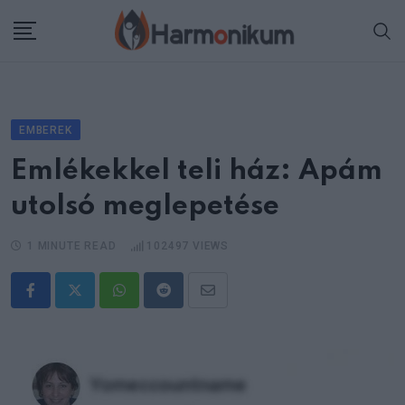
Skip
to
content
EMBEREK
Emlékekkel teli ház: Apám
utolsó meglepetése
1 MINUTE READ
102497
VIEWS
Whatsapp
Reddit
Share
via
Email