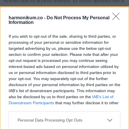
hirtelen hálát és lezárást jelentett. Az utolsó ajándéka nem a
tulajdoni lapon szerepelt, hanem az érzésben, hogy
tartozom valahova.
harmonikum.co -
Do Not Process My Personal
Information
Rájöttem, hogy a szeretet nem mindig szavakban él, hanem
If you wish to opt-out of the sale, sharing to third parties, or
abban, amit valaki gondosan maga után hagy.
processing of your personal or sensitive information for
targeted advertising by us, please use the below opt-out
section to confirm your selection. Please note that after your
opt-out request is processed you may continue seeing
interest-based ads based on personal information utilized by
Oszd meg ezt a posztot:
us or personal information disclosed to third parties prior to
your opt-out. You may separately opt-out of the further
Whatsapp
Reddit
Share
disclosure of your personal information by third parties on the
IAB’s list of downstream participants. This information may
via
also be disclosed by us to third parties on the
IAB’s List of
Email
Downstream Participants
that may further disclose it to other
third parties.
Please note that this website/app uses one or more Google
Personal Data Processing Opt Outs
services and may gather and store information including but
ELŐZŐ POSZT