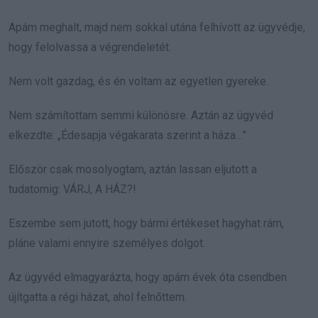
Apám meghalt, majd nem sokkal utána felhívott az ügyvédje,
hogy felolvassa a végrendeletét.
Nem volt gazdag, és én voltam az egyetlen gyereke.
Nem számítottam semmi különösre. Aztán az ügyvéd
elkezdte: „Édesapja végakarata szerint a háza…”
Először csak mosolyogtam, aztán lassan eljutott a
tudatomig: VÁRJ, A HÁZ?!
Eszembe sem jutott, hogy bármi értékeset hagyhat rám,
pláne valami ennyire személyes dolgot.
Az ügyvéd elmagyarázta, hogy apám évek óta csendben
újítgatta a régi házat, ahol felnőttem.