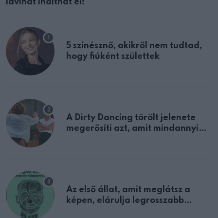
lavinát indíthat el!
5 színésznő, akikről nem tudtad,
hogy fiúként születtek
A Dirty Dancing törölt jelenete
megerősíti azt, amit mindannyian
sejtettünk
Az első állat, amit meglátsz a
képen, elárulja legrosszabb
tulajdonságodat