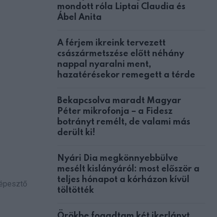
mondott róla Liptai Claudia és
Ábel Anita
A férjem ikreink tervezett
császármetszése előtt néhány
nappal nyaralni ment,
hazatérésekor remegett a térde
Bekapcsolva maradt Magyar
Péter mikrofonja – a Fidesz
botrányt remélt, de valami más
derült ki!
Nyári Dia megkönnyebbülve
mesélt kislányáról: most először a
teljes hónapot a kórházon kívül
képesztő
töltötték
Örökbe fogadtam két ikerlányt,