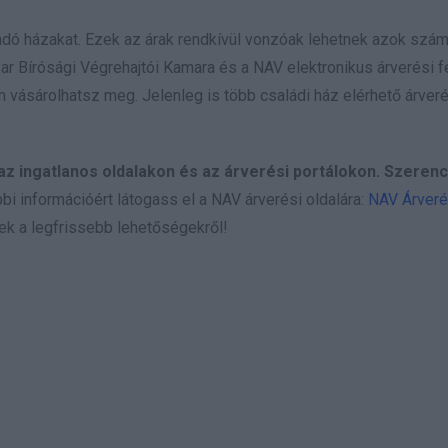
tandó házakat. Ezek az árak rendkívül vonzóak lehetnek azok szám
yar Bírósági Végrehajtói Kamara és a NAV elektronikus árverési fe
n vásárolhatsz meg. Jelenleg is több családi ház elérhető árver
az ingatlanos oldalakon és az árverési portálokon. Szeren
i információért látogass el a NAV árverési oldalára:
NAV Árveré
nek a legfrissebb lehetőségekről!