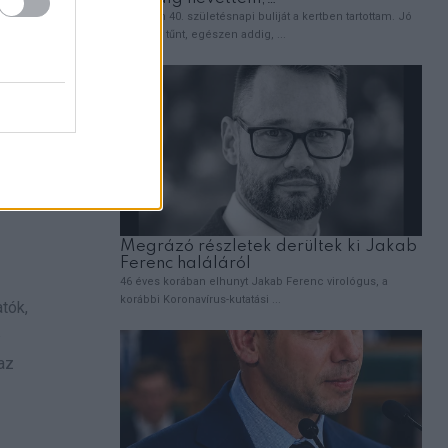
tók,
b
az