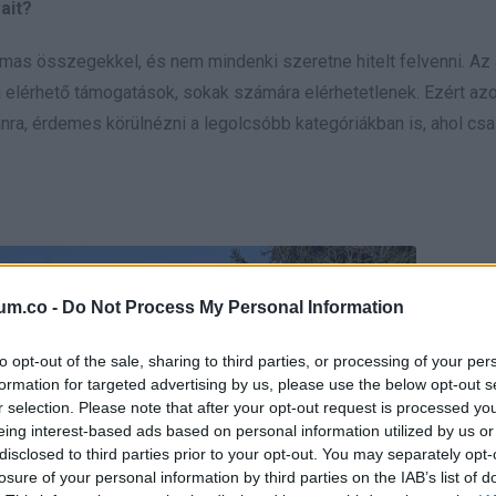
ait?
mas összegekkel, és nem mindenki szeretne hitelt felvenni. Az 
lérhető támogatások, sokak számára elérhetetlenek. Ezért azo
ra, érdemes körülnézni a legolcsóbb kategóriákban is, ahol csa
um.co -
Do Not Process My Personal Information
to opt-out of the sale, sharing to third parties, or processing of your per
formation for targeted advertising by us, please use the below opt-out s
r selection. Please note that after your opt-out request is processed y
eing interest-based ads based on personal information utilized by us or
disclosed to third parties prior to your opt-out. You may separately opt-
losure of your personal information by third parties on the IAB’s list of