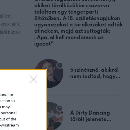
akiket törölközőkbe csavarva
találtam egy tengerparti
állami
öltözőben. A 18. születésnapjukon
knak, akik
ugyanazokat a törölközőket adták
át nekem, majd azt suttogták:
ládi házak
„Apa, el kell mondanunk az
igazat”
5 színésznő, akikről
nem tudtad, hogy
fiúként születtek
sonal or
ection to
ou may
 personal
A Dirty Dancing
out of the
törölt jelenete
 downstream
megerősíti azt, amit