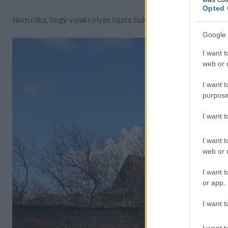
Opted 
Nem ritka, hogy valaki olyan házra bukkan, amely már lakható 
Google 
I want t
web or d
I want t
purpose
I want 
I want t
web or d
I want t
or app.
I want t
I want t