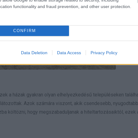
cation functionality and fraud prevention, and other user protection.
CONFIRM
Data Deletion
Data Access
Privacy Policy
 ezek a házak gyakran olyan elhelyezkedésű településeken találha
látozottak. Azok számára viszont, akik csendesebb, nyugodtab
ba költözni, hogy megszabaduljanak a hiteltartozásaiktól, ezek 