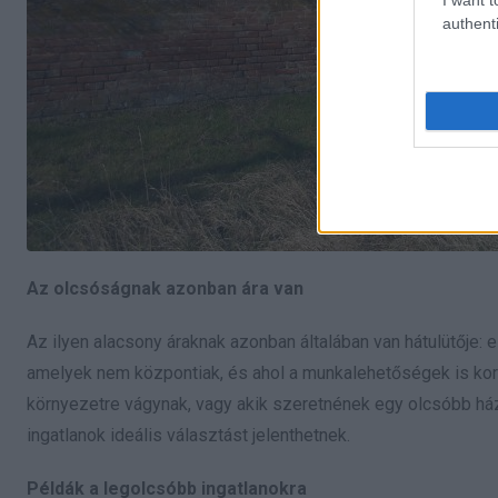
authenti
Az olcsóságnak azonban ára van
Az ilyen alacsony áraknak azonban általában van hátulütője:
amelyek nem központiak, és ahol a munkalehetőségek is kor
környezetre vágynak, vagy akik szeretnének egy olcsóbb ház
ingatlanok ideális választást jelenthetnek.
Példák a legolcsóbb ingatlanokra