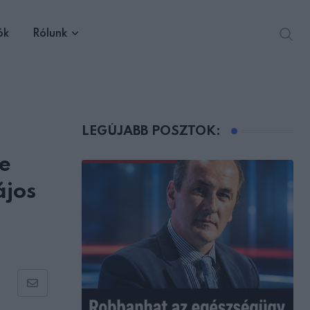
ók
Rólunk
LEGÚJABB POSZTOK:
e
ájos
Share