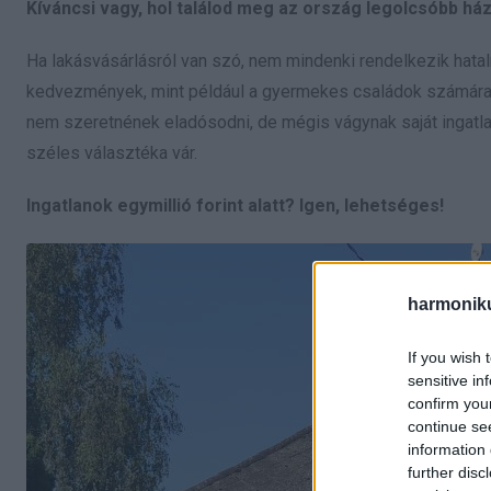
Kíváncsi vagy, hol találod meg az ország legolcsóbb ház
Ha lakásvásárlásról van szó, nem mindenki rendelkezik hatal
kedvezmények, mint például a gyermekes családok számára e
nem szeretnének eladósodni, de mégis vágynak saját ingatlan
széles választéka vár.
Ingatlanok egymillió forint alatt? Igen, lehetséges!
harmonik
If you wish 
sensitive in
confirm you
continue se
information 
further disc