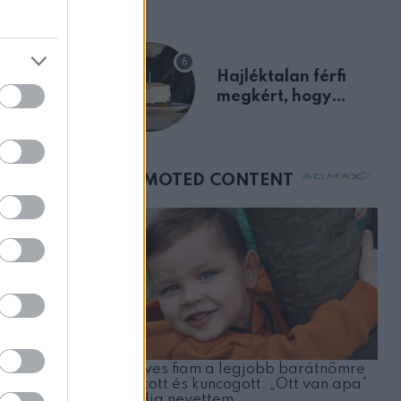
előnyben
Hajléktalan férfi
megkért, hogy
vegyek neki kávét a
születésnapján –
órákkal később
mellettem ült az első
osztályon