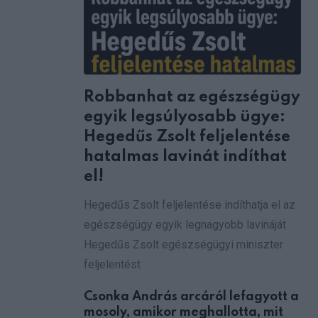
via
Email
Robbanhat az egészségügy
egyik legsúlyosabb ügye:
Hegedűs Zsolt feljelentése
hatalmas lavinát indíthat
el!
Hegedűs Zsolt feljelentése indíthatja el az
egészségügy egyik legnagyobb lavináját
Hegedűs Zsolt egészségügyi miniszter
feljelentést
Csonka András arcáról lefagyott a
mosoly, amikor meghallotta, mit