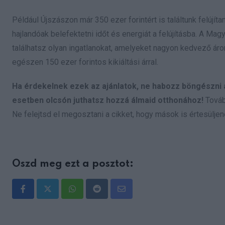
Például Újszászon már 350 ezer forintért is találtunk felújí
hajlandóak belefektetni időt és energiát a felújításba. A Mag
találhatsz olyan ingatlanokat, amelyeket nagyon kedvező áro
egészen 150 ezer forintos kikiáltási árral.
Ha érdekelnek ezek az ajánlatok, ne habozz böngészni 
esetben olcsón juthatsz hozzá álmaid otthonához!
Tovább
Ne felejtsd el megosztani a cikket, hogy mások is értesülje
Oszd meg ezt a posztot:
Whatsapp
Reddit
Share
via
Email