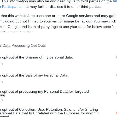
. This information may also be disclosed by us to third parties on the
IA
Participants
that may further disclose it to other third parties.
 that this website/app uses one or more Google services and may gath
including but not limited to your visit or usage behaviour. You may click 
 to Google and its third-party tags to use your data for below specifi
ogle consent section.
l Data Processing Opt Outs
o opt-out of the Sharing of my personal data.
In
o opt-out of the Sale of my Personal Data.
In
to opt-out of processing my Personal Data for Targeted
ing.
In
t akár egymillió forint alatt is megvásárolhatsz. Ezek a házak 
bb lakhatóvá tehetők. Böngéssz az ingatlanos weboldalakon, állí
o opt-out of Collection, Use, Retention, Sale, and/or Sharing
ersonal Data that Is Unrelated with the Purposes for which it
lected.