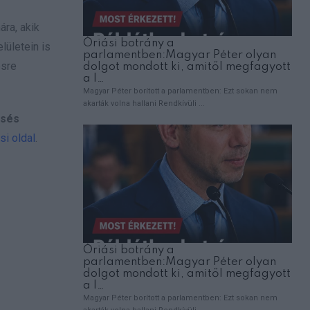
ára, akik
lületein is
ésre
csés
si oldal
.