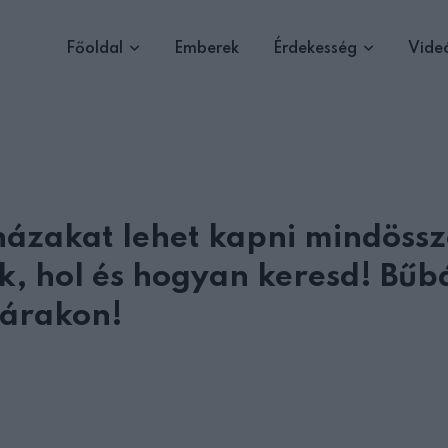
Főoldal
Emberek
Érdekesség
Vide
házakat lehet kapni mindössz
k, hol és hogyan keresd! Bűb
 árakon!