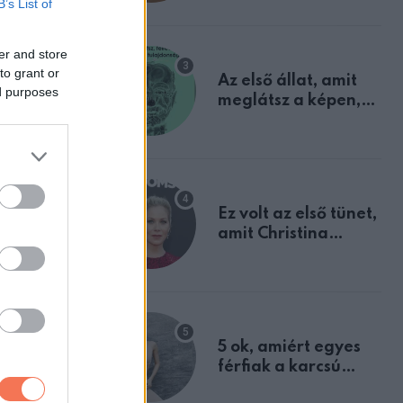
B’s List of
mindannyian
sejtettünk
er and store
to grant or
Az első állat, amit
ed purposes
meglátsz a képen,
elárulja legrosszabb
tulajdonságodat
Ez volt az első tünet,
amit Christina
Applegate éveken
át félreértett, pedig
a szklerózis
multiplex
egyértelmű jele volt
sokszor
5 ok, amiért egyes
férfiak a karcsú
tsd be az
nőket részesítik