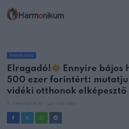
Skip
to
content
ÉRDEKESSÉG
Elragadó!
Ennyire bájos 
500 ezer forintért: mutatju
vidéki otthonok elképesztő
2 MINUTES READ
11250
VIEWS
Whatsapp
Reddit