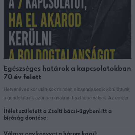
Egészséges határok a kapcsolatokban
70 év felett
Hetvenéves kor után sok minden elcsendesedik körülöttünk,
a gondolataink azonban gyakran tisztábbá válnak. Az ember
Ítélet született a Zsolti bácsi-ügyben!Itt a
bíróság döntése:
Válassz egy könyvet a három közül: