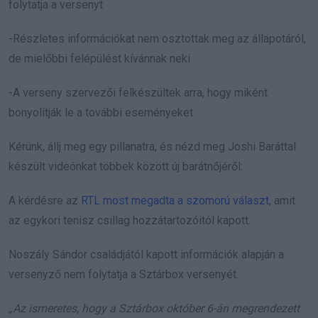
folytatja a versenyt
-Részletes információkat nem osztottak meg az állapotáról,
de mielőbbi felépülést kívánnak neki
-A verseny szervezői felkészültek arra, hogy miként
bonyolítják le a további eseményeket
Kérünk, állj meg egy pillanatra, és nézd meg Joshi Baráttal
készült videónkat többek között új barátnőjéről:
A kérdésre az
RTL most megadta a szomorú választ
, amit
az egykori tenisz csillag hozzátartozóitól kapott.
Noszály Sándor családjától kapott információk alapján a
versenyző nem folytatja a Sztárbox versenyét.
„Az ismeretes, hogy a Sztárbox október 6-án megrendezett