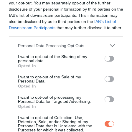
Email
your opt-out. You may separately opt-out of the further
disclosure of your personal information by third parties on the
IAB’s list of downstream participants. This information may
also be disclosed by us to third parties on the
IAB’s List of
Downstream Participants
that may further disclose it to other
ELŐZŐ POSZT
third parties.
Elvitték minden idők legnagyobb Ötöslottó
Please note that this website/app uses one or more Google
főnyereményét. Ezeket a számokat nézd!
Personal Data Processing Opt Outs
services and may gather and store information including but
not limited to your visit or usage behaviour. You may click to
I want to opt-out of the Sharing of my
personal data.
grant or deny consent to Google and its third-party tags to
Opted In
use your data for below specified purposes in below Google
consent section.
I want to opt-out of the Sale of my
Personal Data.
Opted In
KÖVETKEZŐ POSZT
12 ember, aki szerint egy bankban is bármi
I want to opt-out of processing my
előfordulhat
Personal Data for Targeted Advertising.
Opted In
I want to opt-out of Collection, Use,
Retention, Sale, and/or Sharing of my
Personal Data that Is Unrelated with the
Purposes for which it was collected.