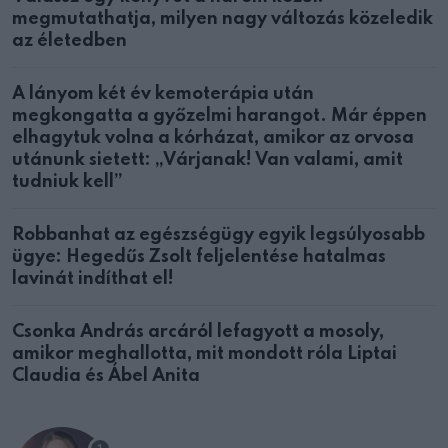
megmutathatja, milyen nagy változás közeledik
az életedben
A lányom két év kemoterápia után
megkongatta a győzelmi harangot. Már éppen
elhagytuk volna a kórházat, amikor az orvosa
utánunk sietett: „Várjanak! Van valami, amit
tudniuk kell”
Robbanhat az egészségügy egyik legsúlyosabb
ügye: Hegedűs Zsolt feljelentése hatalmas
lavinát indíthat el!
Csonka András arcáról lefagyott a mosoly,
amikor meghallotta, mit mondott róla Liptai
Claudia és Ábel Anita