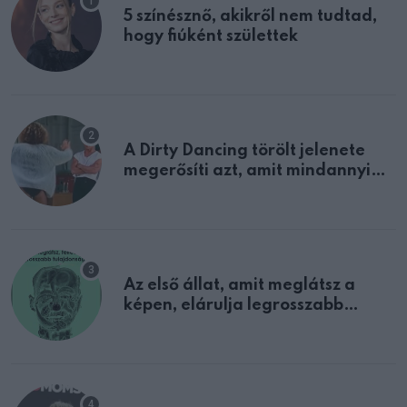
5 színésznő, akikről nem tudtad,
hogy fiúként születtek
A Dirty Dancing törölt jelenete
megerősíti azt, amit mindannyian
sejtettünk
Az első állat, amit meglátsz a
képen, elárulja legrosszabb
tulajdonságodat