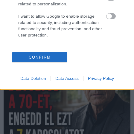
related to personalization.
67 évesen utaztam először Máltára, és úgy
döntöttem,
I want to allow Google to enable storage
related to security, including authentication
functionality and fraud prevention, and other
user protection.
LEGÚJABB POSZTOK:
CONFIRM
Data Deletion
Data Access
Privacy Policy