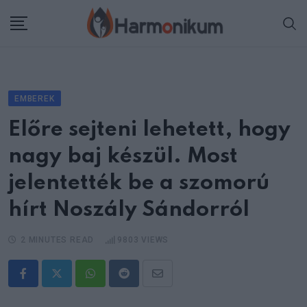
Skip
to
content
EMBEREK
Előre sejteni lehetett, hogy
nagy baj készül. Most
jelentették be a szomorú
hírt Noszály Sándorról
2 MINUTES READ
9803
VIEWS
Whatsapp
Reddit
Share
via