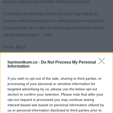
Noszály Sándornak mielőbbi felépülést kívánunk.
A Sztárbox produkciója felkészült arra, hogy ebben az
esetben miként bonyolítja le a nehézsúlyban rendezendő
Szuperdöntőt, de a téma érzékenysége miatt erről később
adunk tájékoztatást”
– írták.
Forrás:
Rúzs
harmonikum.co -
Do Not Process My Personal
Information
If you wish to opt-out of the sale, sharing to third parties, or
processing of your personal or sensitive information for
Oszd meg ezt a posztot:
targeted advertising by us, please use the below opt-out
section to confirm your selection. Please note that after your
opt-out request is processed you may continue seeing
Whatsapp
Reddit
Share
interest-based ads based on personal information utilized by
via
us or personal information disclosed to third parties prior to