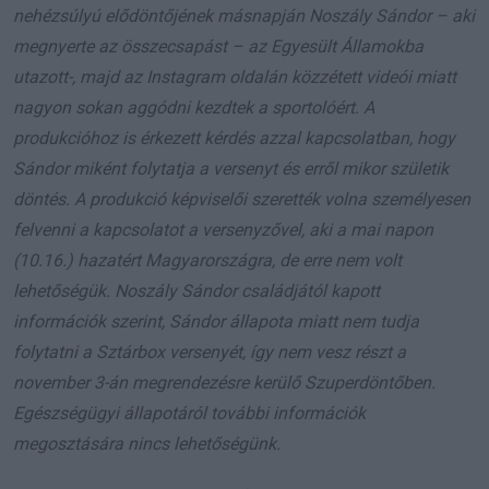
nehézsúlyú elődöntőjének másnapján Noszály Sándor – aki
megnyerte az összecsapást – az Egyesült Államokba
utazott-, majd az Instagram oldalán közzétett videói miatt
nagyon sokan aggódni kezdtek a sportolóért. A
produkcióhoz is érkezett kérdés azzal kapcsolatban, hogy
Sándor miként folytatja a versenyt és erről mikor születik
döntés. A produkció képviselői szerették volna személyesen
felvenni a kapcsolatot a versenyzővel, aki a mai napon
(10.16.) hazatért Magyarországra, de erre nem volt
lehetőségük. Noszály Sándor családjától kapott
információk szerint, Sándor állapota miatt nem tudja
folytatni a Sztárbox versenyét, így nem vesz részt a
november 3-án megrendezésre kerülő Szuperdöntőben.
Egészségügyi állapotáról további információk
megosztására nincs lehetőségünk.