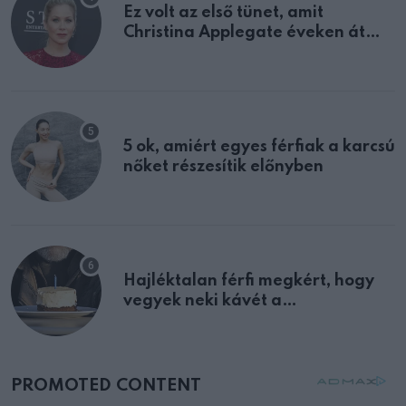
Ez volt az első tünet, amit
Christina Applegate éveken át
félreértett, pedig a szklerózis
multiplex egyértelmű jele volt
5 ok, amiért egyes férfiak a karcsú
nőket részesítik előnyben
Hajléktalan férfi megkért, hogy
vegyek neki kávét a
születésnapján – órákkal később
mellettem ült az első osztályon