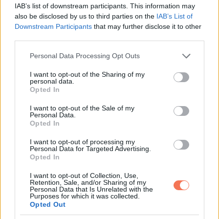
IAB’s list of downstream participants. This information may
horoszkóp Kos – Bika – Ikrek – Rák –
also be disclosed by us to third parties on the
IAB’s List of
Oroszlán – Szűz – Mérleg – Skorpió – Nyilas
Downstream Participants
that may further disclose it to other
– Bak – Vízöntő – Halak, figyelem!
third parties.
Please note that this website/app uses one or more Google
Personal Data Processing Opt Outs
services and may gather and store information including but
not limited to your visit or usage behaviour. You may click to
I want to opt-out of the Sharing of my
personal data.
grant or deny consent to Google and its third-party tags to
Opted In
use your data for below specified purposes in below Google
KÖVETKEZŐ POSZT
consent section.
I want to opt-out of the Sale of my
5 perce jött a hír – Hatalmas büntetést
Personal Data.
Opted In
kapsz, ha így váltod vissza a palackokat
I want to opt-out of processing my
Personal Data for Targeted Advertising.
Opted In
I want to opt-out of Collection, Use,
További bejegyzések
Retention, Sale, and/or Sharing of my
Personal Data that Is Unrelated with the
Purposes for which it was collected.
Opted Out