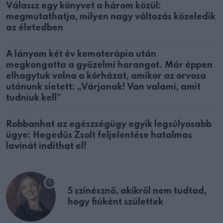
Válassz egy könyvet a három közül:
megmutathatja, milyen nagy változás közeledik
az életedben
A lányom két év kemoterápia után
megkongatta a győzelmi harangot. Már éppen
elhagytuk volna a kórházat, amikor az orvosa
utánunk sietett: „Várjanak! Van valami, amit
tudniuk kell”
Robbanhat az egészségügy egyik legsúlyosabb
ügye: Hegedűs Zsolt feljelentése hatalmas
lavinát indíthat el!
5 színésznő, akikről nem tudtad,
hogy fiúként születtek