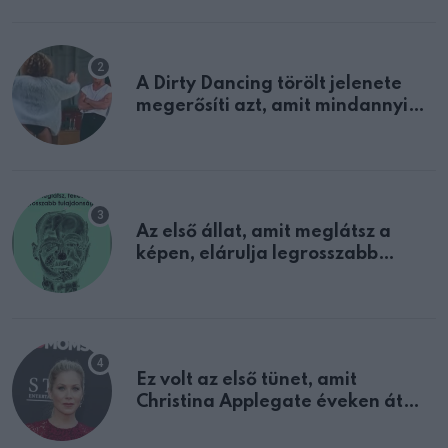
A Dirty Dancing törölt jelenete
megerősíti azt, amit mindannyian
sejtettünk
Az első állat, amit meglátsz a
képen, elárulja legrosszabb
tulajdonságodat
Ez volt az első tünet, amit
Christina Applegate éveken át
félreértett, pedig a szklerózis
multiplex egyértelmű jele volt