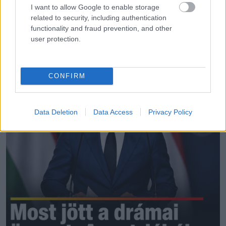
I want to allow Google to enable storage
related to security, including authentication
functionality and fraud prevention, and other
LEGÚJABB POSZTOK:
user protection.
CONFIRM
Data Deletion
Data Access
Privacy Policy