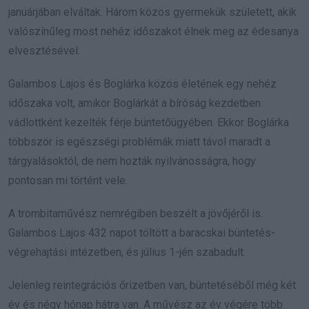
januárjában elváltak. Három közös gyermekük született, akik
valószínűleg most nehéz időszakot élnek meg az édesanya
elvesztésével.
Galambos Lajos és Boglárka közös életének egy nehéz
időszaka volt, amikor Boglárkát a bíróság kezdetben
vádlottként kezelték férje büntetőügyében. Ekkor Boglárka
többször is egészségi problémák miatt távol maradt a
tárgyalásoktól, de nem hozták nyilvánosságra, hogy
pontosan mi történt vele.
A trombitaművész nemrégiben beszélt a jövőjéről is.
Galambos Lajos 432 napot töltött a baracskai büntetés-
végrehajtási intézetben, és július 1-jén szabadult.
Jelenleg reintegrációs őrizetben van, büntetéséből még két
év és négy hónap hátra van. A művész az év végére több