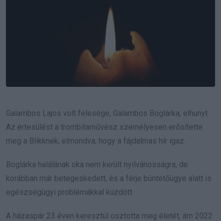
Galambos Lajos volt felesége, Galambos Boglárka, elhunyt.
Az értesülést a trombitaművész személyesen erősítette
meg a Blikknek, elmondva, hogy a fájdalmas hír igaz.
Boglárka halálának oka nem került nyilvánosságra, de
korábban már betegeskedett, és a férje büntetőügye alatt is
egészségügyi problémákkal küzdött.
A házaspár 23 éven keresztül osztotta meg életét, ám 2022