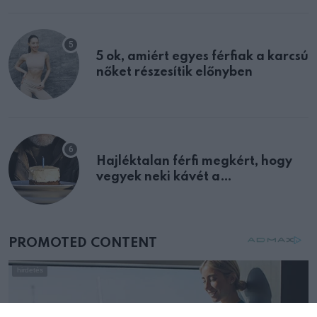
5 ok, amiért egyes férfiak a karcsú
nőket részesítik előnyben
Hajléktalan férfi megkért, hogy
vegyek neki kávét a
születésnapján – órákkal később
mellettem ült az első osztályon