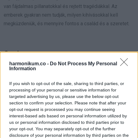
van fájdalmas pillanatokkal és rejtett tragédiákkal. Az
emberek gyakran nem tudják, milyen kihívásokkal kell
megküzdeniük, és mennyire fontos a család és a szeretet.
Oszd meg ezt a posztot:
harmonikum.co -
Do Not Process My Personal
Information
Whatsapp
Reddit
Share
via
If you wish to opt-out of the sale, sharing to third parties, or
processing of your personal or sensitive information for
Email
targeted advertising by us, please use the below opt-out
section to confirm your selection. Please note that after your
opt-out request is processed you may continue seeing
interest-based ads based on personal information utilized by
ELŐZŐ POSZT
us or personal information disclosed to third parties prior to
Ilyen lesz november utolsó napja –
your opt-out. You may separately opt-out of the further
megérkezett a nagy november végi
disclosure of your personal information by third parties on the