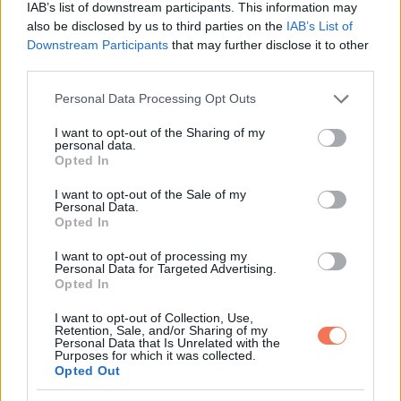
IAB’s list of downstream participants. This information may
also be disclosed by us to third parties on the
IAB’s List of
Downstream Participants
that may further disclose it to other
third parties.
Please note that this website/app uses one or more Google
Personal Data Processing Opt Outs
services and may gather and store information including but
not limited to your visit or usage behaviour. You may click to
I want to opt-out of the Sharing of my
personal data.
grant or deny consent to Google and its third-party tags to
Opted In
use your data for below specified purposes in below Google
consent section.
I want to opt-out of the Sale of my
Personal Data.
Opted In
Az alkohol és a dohányzás ronthatja a szívelégtelenség
I want to opt-out of processing my
állapotát, ezért szívelégtelenséggel élőknek különösen
Personal Data for Targeted Advertising.
Opted In
fontos csökkenteni az alkoholt és abbahagyni a dohányzást.
I want to opt-out of Collection, Use,
A dohányzás károsítja az ereket, emeli a vérnyomást, és
Retention, Sale, and/or Sharing of my
Personal Data that Is Unrelated with the
csökkenti a szívhez jutó oxigén mennyiségét. Eközben a
Purposes for which it was collected.
Opted Out
túlzott alkoholfogyasztás gyengítheti a szívizmot, ami