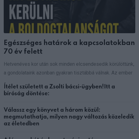
Egészséges határok a kapcsolatokban
70 év felett
Hetvenéves kor után sok minden elcsendesedik körülöttünk,
a gondolataink azonban gyakran tisztábbá válnak. Az ember
Ítélet született a Zsolti bácsi-ügyben!Itt a
bíróság döntése:
Válassz egy könyvet a három közül:
megmutathatja, milyen nagy változás közeledik
az életedben