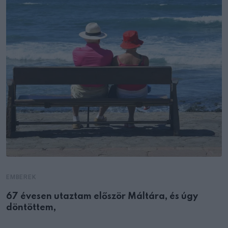
EMBEREK
67 évesen utaztam először Máltára, és úgy
döntöttem,