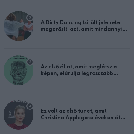
A Dirty Dancing törölt jelenete
megerősíti azt, amit mindannyian
sejtettünk
Az első állat, amit meglátsz a
képen, elárulja legrosszabb
tulajdonságodat
Ez volt az első tünet, amit
Christina Applegate éveken át
félreértett, pedig a szklerózis
multiplex egyértelmű jele volt