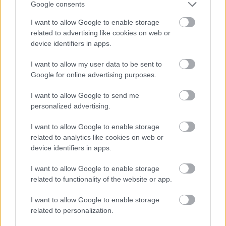
szintén növeli a szívelégtelenség kockázatát. Mégis sokan
Google consents
csak későn érzik meg, mekkora árat fizet a szervezet
I want to allow Google to enable storage
ezekért a szokásokért.
related to advertising like cookies on web or
device identifiers in apps.
Hogyan hagyd abba vagy fogd vissza?
I want to allow my user data to be sent to
Ha dohányzol, tűzz ki konkrét dátumot a leszokásra, és kérj
Google for online advertising purposes.
támogatást, ha egyedül nem megy. Alkoholnál törekedj a
I want to allow Google to send me
mértékletességre (nőknek napi egy ital, férfiaknak napi két
personalized advertising.
ital). Ha nehéz visszavenni, kérj segítséget szakembertől
vagy támogató csoporttól.
I want to allow Google to enable storage
related to analytics like cookies on web or
4. Tartós stressz és rossz
device identifiers in apps.
alvás
I want to allow Google to enable storage
related to functionality of the website or app.
I want to allow Google to enable storage
related to personalization.