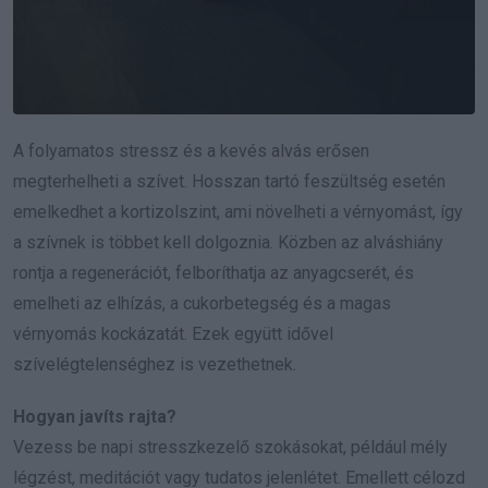
A folyamatos stressz és a kevés alvás erősen
megterhelheti a szívet. Hosszan tartó feszültség esetén
emelkedhet a kortizolszint, ami növelheti a vérnyomást, így
a szívnek is többet kell dolgoznia. Közben az alváshiány
rontja a regenerációt, felboríthatja az anyagcserét, és
emelheti az elhízás, a cukorbetegség és a magas
vérnyomás kockázatát. Ezek együtt idővel
szívelégtelenséghez is vezethetnek.
Hogyan javíts rajta?
Vezess be napi stresszkezelő szokásokat, például mély
légzést, meditációt vagy tudatos jelenlétet. Emellett célozd