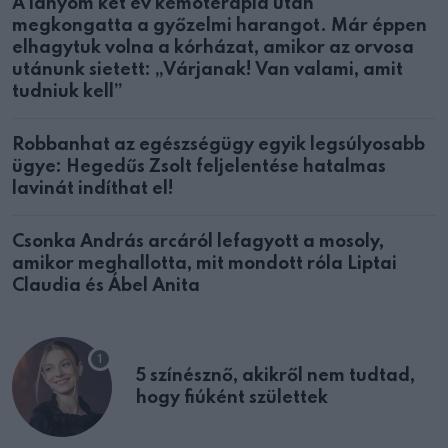
A lányom két év kemoterápia után
megkongatta a győzelmi harangot. Már éppen
elhagytuk volna a kórházat, amikor az orvosa
utánunk sietett: „Várjanak! Van valami, amit
tudniuk kell”
Robbanhat az egészségügy egyik legsúlyosabb
ügye: Hegedűs Zsolt feljelentése hatalmas
lavinát indíthat el!
Csonka András arcáról lefagyott a mosoly,
amikor meghallotta, mit mondott róla Liptai
Claudia és Ábel Anita
5 színésznő, akikről nem tudtad,
hogy fiúként születtek