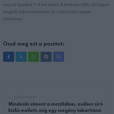
meg az éjszakai 7–9 óra alvást. A lefekvés előtti idő legyen
nyugodt, képernyőmentes, és a hálószoba legyen
kényelmes.
Oszd meg ezt a posztot:
Whatsapp
Reddit
Share
via
Email
ELŐZŐ POSZT
Mindenki elment a mezítlábas, esőben síró
kisfiú mellett, míg egy szegény takarítónő