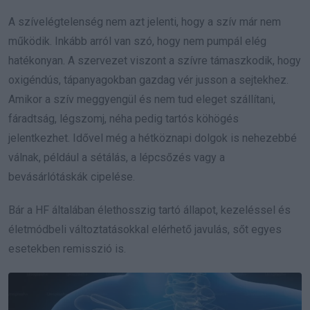
A szívelégtelenség nem azt jelenti, hogy a szív már nem
működik. Inkább arról van szó, hogy nem pumpál elég
hatékonyan. A szervezet viszont a szívre támaszkodik, hogy
oxigéndús, tápanyagokban gazdag vér jusson a sejtekhez.
Amikor a szív meggyengül és nem tud eleget szállítani,
fáradtság, légszomj, néha pedig tartós köhögés
jelentkezhet. Idővel még a hétköznapi dolgok is nehezebbé
válnak, például a sétálás, a lépcsőzés vagy a
bevásárlótáskák cipelése.
Bár a HF általában élethosszig tartó állapot, kezeléssel és
életmódbeli változtatásokkal elérhető javulás, sőt egyes
esetekben remisszió is.