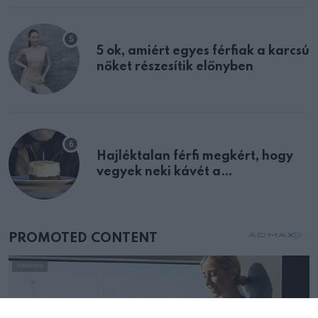
5 ok, amiért egyes férfiak a karcsú
nőket részesítik előnyben
Hajléktalan férfi megkért, hogy
vegyek neki kávét a
születésnapján – órákkal később
mellettem ült az első osztályon