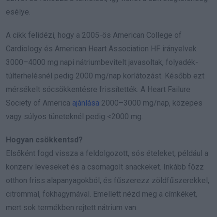
esélye.
A cikk felidézi, hogy a 2005-ös American College of
Cardiology és American Heart Association HF irányelvek
3000–4000 mg napi nátriumbevitelt javasoltak, folyadék-
túlterhelésnél pedig 2000 mg/nap korlátozást. Később ezt
mérsékelt sócsökkentésre frissítették. A Heart Failure
Society of America
ajánlása
2000–3000 mg/nap, közepes
vagy súlyos tüneteknél pedig <2000 mg.
Hogyan csökkentsd?
Elsőként fogd vissza a feldolgozott, sós ételeket, például a
konzerv leveseket és a csomagolt snackeket. Inkább főzz
otthon friss alapanyagokból, és fűszerezz zöldfűszerekkel,
citrommal, fokhagymával. Emellett nézd meg a címkéket,
mert sok termékben rejtett nátrium van.