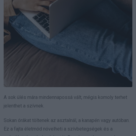
A sok ülés mára mindennapossá vált, mégis komoly terhet
jelenthet a szívnek.
Sokan órákat töltenek az asztalnál, a kanapén vagy autóban.
Ez a fajta életmód növelheti a szívbetegségek és a