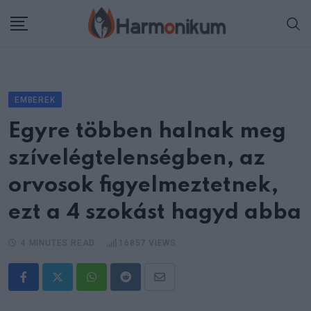
Skip
to
content
EMBEREK
Egyre többen halnak meg
szívelégtelenségben, az
orvosok figyelmeztetnek,
ezt a 4 szokást hagyd abba
4 MINUTES READ
16857
VIEWS
Whatsapp
Reddit
Share
via