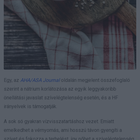
Egy, az
AHA/ASA Journal
oldalán megjelent összefoglaló
szerint a nátrium korlátozása az egyik leggyakoribb
önellátási javaslat szívelégtelenség esetén, és a HF
irányelvek is támogatják.
A sok só gyakran vízvisszatartáshoz vezet. Emiatt
emelkedhet a vérnyomás, ami hosszú távon gyengíti a
szívet és fokozza a terhelést, így nőhet a szívelégtelenség