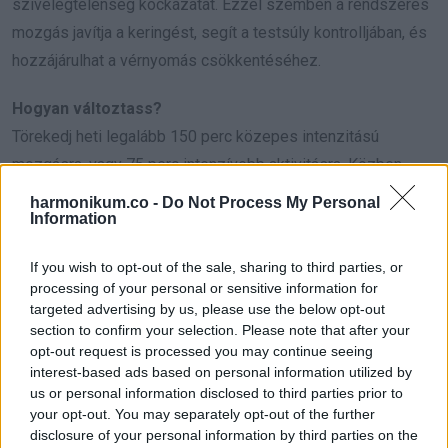
szívelégtelenség kockázatát. Ezzel szemben a rendszeres
mozgás javítja a keringést, segít a testsúly kontrolljában, és
hozzájárulhat a vérnyomás csökkentéséhez.
Hogyan változtass?
Törekedj heti legalább 150 perc közepes intenzitású
mozgásra, vagy 75 perc intenzívebb aktivitásra. Közben
szakítsd meg a hosszú ülésidőt, állj fel, nyújtózz, sétálj pár
harmonikum.co -
Do Not Process My Personal
Information
percet. Jó választás lehet a tempós gyaloglás, a kerékpár,
az úszás vagy a tánc, mert kíméletesek az ízületekhez és
If you wish to opt-out of the sale, sharing to third parties, or
jót tesznek a szívnek.
processing of your personal or sensitive information for
targeted advertising by us, please use the below opt-out
3. Dohányzás és túl sok
section to confirm your selection. Please note that after your
opt-out request is processed you may continue seeing
alkohol
interest-based ads based on personal information utilized by
us or personal information disclosed to third parties prior to
your opt-out. You may separately opt-out of the further
disclosure of your personal information by third parties on the