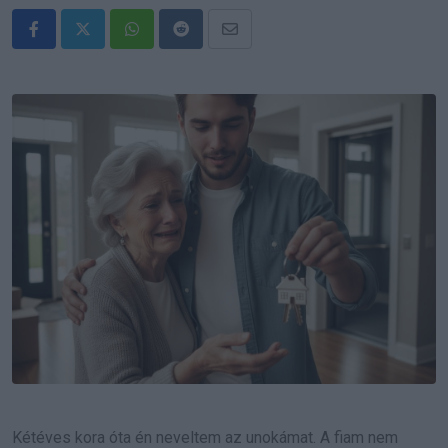
Whatsapp
Reddit
Share
via
Email
Kétéves kora óta én neveltem az unokámat. A fiam nem