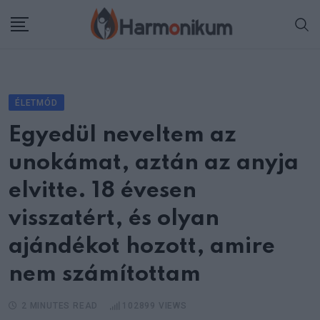
Skip
to
content
ÉLETMÓD
Egyedül neveltem az
unokámat, aztán az anyja
elvitte. 18 évesen
visszatért, és olyan
ajándékot hozott, amire
nem számítottam
2 MINUTES READ
102899
VIEWS