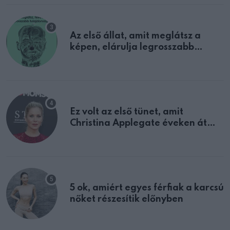
Az első állat, amit meglátsz a
képen, elárulja legrosszabb
tulajdonságodat
Ez volt az első tünet, amit
Christina Applegate éveken át
félreértett, pedig a szklerózis
multiplex egyértelmű jele volt
5 ok, amiért egyes férfiak a karcsú
nőket részesítik előnyben