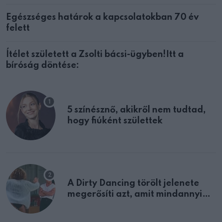
Egészséges határok a kapcsolatokban 70 év
felett
Ítélet született a Zsolti bácsi-ügyben!Itt a
bíróság döntése:
5 színésznő, akikről nem tudtad,
hogy fiúként születtek
A Dirty Dancing törölt jelenete
megerősíti azt, amit mindannyian
sejtettünk