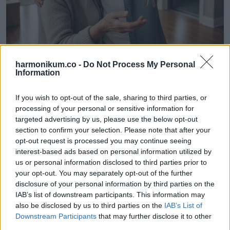
harmonikum.co -
Do Not Process My Personal
Information
Elmagyarázta, hogy most már nagykorú, és ő döntheti el, hol
If you wish to opt-out of the sale, sharing to third parties, or
akar élni. És ő velem akar lakni. Kibérelt egy szép házat,
processing of your personal or sensitive information for
lifttel, mert emlékezett rá, milyen nehezen bírom már a
targeted advertising by us, please use the below opt-out
section to confirm your selection. Please note that after your
lépcsőket a régi lakásban.
opt-out request is processed you may continue seeing
interest-based ads based on personal information utilized by
Megkérdeztem, mégis hogyan tudta ezt megoldani. Azt
us or personal information disclosed to third parties prior to
felelte, minden zsebpénzét félretette, amit az anyjától
your opt-out. You may separately opt-out of the further
disclosure of your personal information by third parties on the
kapott, éveken át.
IAB’s list of downstream participants. This information may
also be disclosed by us to third parties on the
IAB’s List of
Már gyerekként eldöntötte, hogy eljön majd értem, és
Downstream Participants
that may further disclose it to other
hazajön hozzám.
third parties.