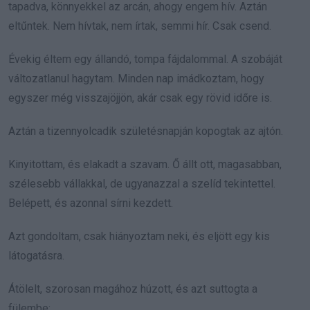
tapadva, könnyekkel az arcán, ahogy engem hív. Aztán
eltűntek. Nem hívtak, nem írtak, semmi hír. Csak csend.
Évekig éltem egy állandó, tompa fájdalommal. A szobáját
változatlanul hagytam. Minden nap imádkoztam, hogy
egyszer még visszajöjjön, akár csak egy rövid időre is.
Aztán a tizennyolcadik születésnapján kopogtak az ajtón.
Kinyitottam, és elakadt a szavam. Ő állt ott, magasabban,
szélesebb vállakkal, de ugyanazzal a szelíd tekintettel.
Belépett, és azonnal sírni kezdett.
Azt gondoltam, csak hiányoztam neki, és eljött egy kis
látogatásra.
Átölelt, szorosan magához húzott, és azt suttogta a
fülembe: