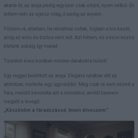
akarta őt, az anyja pedig egyszer csak eltűnt, nyom nélkül. Én
lettem neki az egész világ, ő pedig az enyém.
Főztem rá, altattam, ha rémálmai voltak, fogtam a kis kezét,
amíg az erős és biztos nem lett. Azt hittem, ez a kicsi közös
életünk sokáig így marad.
Tizenkét éves korában minden darabokra hullott.
Egy reggel beállított az anyja. Elegáns ruhában állt az
ajtómban, mellette egy ügyvéddel. Még csak rá sem nézett a
fiára, mielőtt kimondta azt a mondatot, amitől bennem
megállt a levegő:
„Köszönöm a fáradozásod. Innen átveszem.”