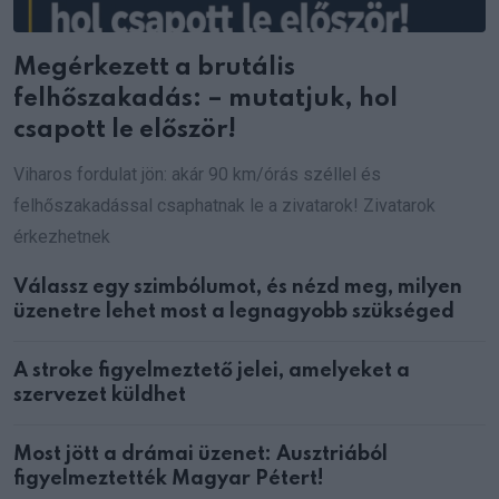
Megérkezett a brutális
felhőszakadás: – mutatjuk, hol
csapott le először!
Viharos fordulat jön: akár 90 km/órás széllel és
felhőszakadással csaphatnak le a zivatarok! Zivatarok
érkezhetnek
Válassz egy szimbólumot, és nézd meg, milyen
üzenetre lehet most a legnagyobb szükséged
A stroke figyelmeztető jelei, amelyeket a
szervezet küldhet
Most jött a drámai üzenet: Ausztriából
figyelmeztették Magyar Pétert!