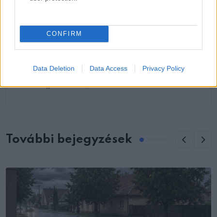
CONFIRM
KÖVETKEZŐ POSZT
A gyászoló milliomos minden szombaton a
lányai sírjához járt, míg egy szegény
Data Deletion
Data Access
Privacy Policy
kislány a sírkövekre mutatva azt suttogta:
„Uram… ők a mi utcánkban laknak.”
További bejegyzések