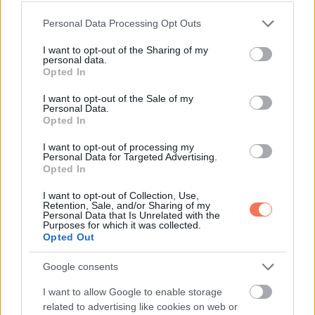
Please note that this website/app uses one or more Google
Personal Data Processing Opt Outs
Most van egy közös évünk, mielőtt elmegy főiskolára.
services and may gather and store information including but
Együtt főzünk, régi rajzfilmeket nézünk, hosszúkat
not limited to your visit or usage behaviour. You may click to
I want to opt-out of the Sharing of my
personal data.
grant or deny consent to Google and its third-party tags to
beszélgetünk, és próbáljuk bepótolni az összes elrabolt
Opted In
use your data for below specified purposes in below Google
pillanatot.
consent section.
I want to opt-out of the Sale of my
Personal Data.
Ránézek erre a kedves, figyelmes fiatal férfira, és egy
Opted In
dologban teljesen biztos vagyok:
I want to opt-out of processing my
Personal Data for Targeted Advertising.
sem az idő, sem a távolság, semmilyen erő a világon
Opted In
nem tudja szétválasztani egy nagymamát és az
I want to opt-out of Collection, Use,
unokáját.
Retention, Sale, and/or Sharing of my
Personal Data that Is Unrelated with the
Purposes for which it was collected.
Megjegyzés:
Ez a történet fikció, valódi események ihlették.
Opted Out
A nevek, szereplők és részletek megváltoztak. Bármilyen
Google consents
hasonlóság valós személyekkel a véletlen műve. A szerző
és a kiadó nem vállal felelősséget az értelmezésből vagy a
I want to allow Google to enable storage
related to advertising like cookies on web or
történetre való hagyatkozásból eredő következményekért.