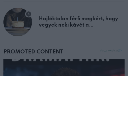
Hajléktalan férfi megkért, hogy
vegyek neki kávét a
születésnapján – órákkal később
mellettem ült az első osztályon