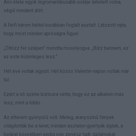
Ami élete egyik legromantikusabb estéje lehetett volna,
végül mindent átírt.
A férfi három héttel korábban foglalt asztalt. Látszott rajta,
hogy most minden apróságra figyel.
„Öltözz fel szépen” mondta mosolyogva. „Bízz bennem, ez
az este különleges lesz.”
Hét éve voltak együtt. Hét közös Valentin-napon voltak már
túl.
Ezért a nő szinte biztosra vette, hogy ez az alkalom más
lesz, mint a többi.
Az étterem gyönyörű volt. Meleg, aranyszínű fények
világították be a teret, minden asztalon gyertyák égtek, a
bejárat közelében pedig egy zenész halk dallamokat