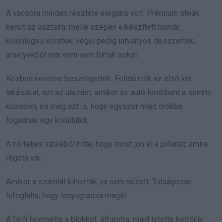
A vacsora minden részlete elegáns volt. Prémium steak
került az asztalra, mellé szépen elkészített homár,
különleges köretek, végül pedig látványos desszertek,
amelyekből már enni sem bírtak sokat.
Közben nevetve beszélgettek. Felidézték az első kis
lakásukat, azt az utazást, amikor az autó lerobbant a semmi
közepén, és még azt is, hogy egyszer majd örökbe
fogadnak egy kisállatot.
A nő teljes szívéből hitte, hogy most jön el a pillanat, amire
régóta vár.
Amikor a számlát kihozták, rá sem nézett. Túlságosan
lefoglalta, hogy lenyugtassa magát.
A férfi felemelte a blokkot, átfutotta, majd letette kettőjük