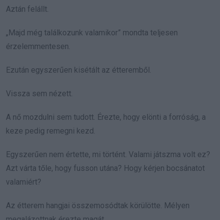
Aztán felállt.
„Majd még találkozunk valamikor” mondta teljesen
érzelemmentesen.
Ezután egyszerűen kisétált az étteremből.
Vissza sem nézett.
A nő mozdulni sem tudott. Érezte, hogy elönti a forróság, a
keze pedig remegni kezd.
Egyszerűen nem értette, mi történt. Valami játszma volt ez?
Azt várta tőle, hogy fusson utána? Hogy kérjen bocsánatot
valamiért?
Az étterem hangjai összemosódtak körülötte. Mélyen
megalázottnak érezte magát.