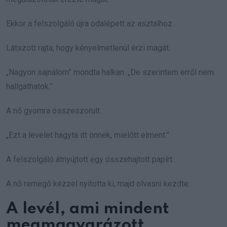
Ekkor a felszolgáló újra odalépett az asztalhoz.
Látszott rajta, hogy kényelmetlenül érzi magát.
„Nagyon sajnálom” mondta halkan. „De szerintem erről nem
hallgathatok.”
A nő gyomra összeszorult.
„Ezt a levelet hagyta itt önnek, mielőtt elment.”
A felszolgáló átnyújtott egy összehajtott papírt.
A nő remegő kézzel nyitotta ki, majd olvasni kezdte.
A levél, ami mindent
megmagyarázott