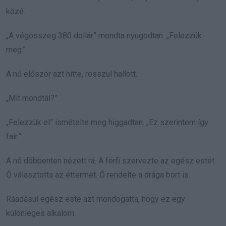
közé.
„A végösszeg 380 dollár” mondta nyugodtan. „Felezzük
meg.”
A nő először azt hitte, rosszul hallott.
„Mit mondtál?”
„Felezzük el” ismételte meg higgadtan. „Ez szerintem így
fair.”
A nő döbbenten nézett rá. A férfi szervezte az egész estét.
Ő választotta az éttermet. Ő rendelte a drága bort is.
Ráadásul egész este azt mondogatta, hogy ez egy
különleges alkalom.