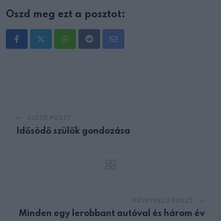
Oszd meg ezt a posztot:
Whatsapp
Reddit
Share
via
Email
ELŐZŐ POSZT
Idősödő szülők gondozása
KÖVETKEZŐ POSZT
Minden egy lerobbant autóval és három év