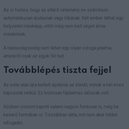
Az is fontos, hogy az eltérő vélemény ne számítson
automatikusan árulásnak vagy hibának. Két ember láthat egy
helyzetet másképp, ettől még nem kell véget érnie
mindennek.
A házasság pedig nem lehet egy olyan vizsga jutalma,
amelyről csak az egyik fél tud.
Továbblépés tiszta fejjel
Az este után újra kellett építenie az életét, immár a hét éves
kapcsolat nélkül. Ez biztosan fájdalmas időszak volt.
Közben viszont kapott valami nagyon fontosat is, még ha
keserű formában is. Tisztábban látta, mit nem akar többé
elfogadni.