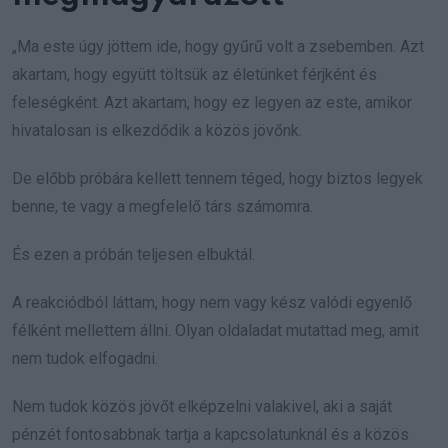
„Ma este úgy jöttem ide, hogy gyűrű volt a zsebemben. Azt
akartam, hogy együtt töltsük az életünket férjként és
feleségként. Azt akartam, hogy ez legyen az este, amikor
hivatalosan is elkezdődik a közös jövőnk.
De előbb próbára kellett tennem téged, hogy biztos legyek
benne, te vagy a megfelelő társ számomra.
És ezen a próbán teljesen elbuktál.
A reakciódból láttam, hogy nem vagy kész valódi egyenlő
félként mellettem állni. Olyan oldaladat mutattad meg, amit
nem tudok elfogadni.
Nem tudok közös jövőt elképzelni valakivel, aki a saját
pénzét fontosabbnak tartja a kapcsolatunknál és a közös