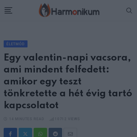
Skip
to
content
ÉLETMÓD
Egy valentin-napi vacsora,
ami mindent felfedett:
amikor egy teszt
tönkretette a hét évig tartó
kapcsolatot
14 MINUTES READ
10712
VIEWS