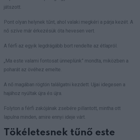
játszott.
Pont olyan helynek tűnt, ahol valaki megkéri a párja kezét. A
nő szíve már érkezésük óta hevesen vert.
A férfi az egyik legdrágább bort rendelte az étlapról.
„Ma este valami fontosat ünneplünk” mondta, miközben a
poharát az övéhez emelte.
A nő magában rögtön találgatni kezdett. Ujjai idegesen a
hajához nyúltak újra és újra.
Folyton a férfi zakójának zsebére pillantott, mintha ott
lapulna minden, amire ennyi ideje várt.
Tökéletesnek tűnő este