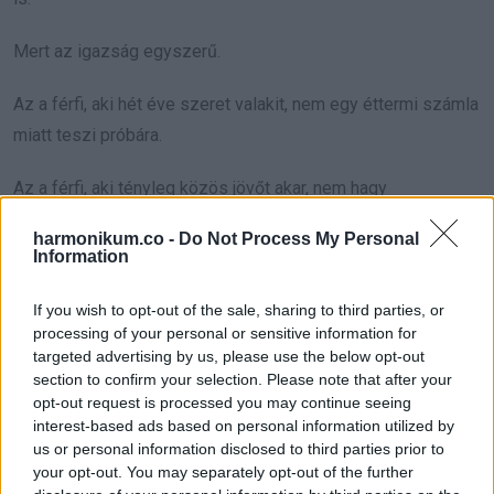
Mert az igazság egyszerű.
Az a férfi, aki hét éve szeret valakit, nem egy éttermi számla
miatt teszi próbára.
Az a férfi, aki tényleg közös jövőt akar, nem hagy
szakítólevelet a felszolgálónál.
harmonikum.co -
Do Not Process My Personal
Information
És az a férfi, aki valóban készen áll a házasságra, nem
feltételként használja a lánykérést.
If you wish to opt-out of the sale, sharing to third parties, or
processing of your personal or sensitive information for
Ebben a történetben ki
targeted advertising by us, please use the below opt-out
section to confirm your selection. Please note that after your
vallott kudarcot
opt-out request is processed you may continue seeing
interest-based ads based on personal information utilized by
Aznap este a férfi nem azért veszítette el a leendő
us or personal information disclosed to third parties prior to
your opt-out. You may separately opt-out of the further
feleségét, mert a nő rákérdezett a számla megfelezésére.