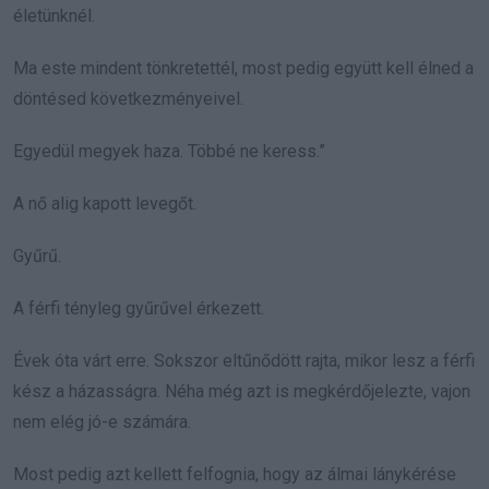
életünknél.
Ma este mindent tönkretettél, most pedig együtt kell élned a
döntésed következményeivel.
Egyedül megyek haza. Többé ne keress.”
A nő alig kapott levegőt.
Gyűrű.
A férfi tényleg gyűrűvel érkezett.
Évek óta várt erre. Sokszor eltűnődött rajta, mikor lesz a férfi
kész a házasságra. Néha még azt is megkérdőjelezte, vajon
nem elég jó-e számára.
Most pedig azt kellett felfognia, hogy az álmai lánykérése