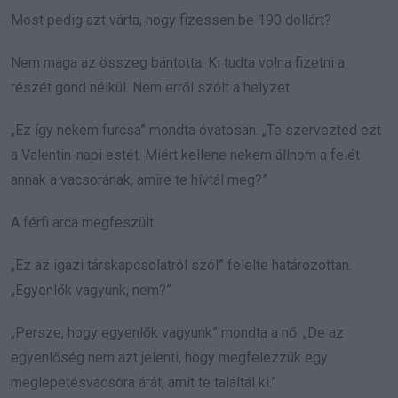
Most pedig azt várta, hogy fizessen be 190 dollárt?
Nem maga az összeg bántotta. Ki tudta volna fizetni a
részét gond nélkül. Nem erről szólt a helyzet.
„Ez így nekem furcsa” mondta óvatosan. „Te szervezted ezt
a Valentin-napi estét. Miért kellene nekem állnom a felét
annak a vacsorának, amire te hívtál meg?”
A férfi arca megfeszült.
„Ez az igazi társkapcsolatról szól” felelte határozottan.
„Egyenlők vagyunk, nem?”
„Persze, hogy egyenlők vagyunk” mondta a nő. „De az
egyenlőség nem azt jelenti, hogy megfelezzük egy
meglepetésvacsora árát, amit te találtál ki.”