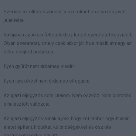
Szerinte az elköteleződést, a szerelmet és a közös jövőt
jelentette.
Valójában azonban feltételekhez kötött szeretetet képviselt.
Olyan szeretetet, amely csak akkor jár, ha a másik átmegy az
előre elrejtett próbákon.
Ilyen gyűrűt nem érdemes viselni.
Ilyen lánykérést nem érdemes elfogadni.
Az igazi eljegyzés nem jutalom. Nem eszköz. Nem büntetés
elhalasztott változata.
Az igazi eljegyzés annak a jele, hogy két ember együtt akar
életet építeni, hibákkal, különbségekkel és őszinte
beszélgetésekkel együtt.