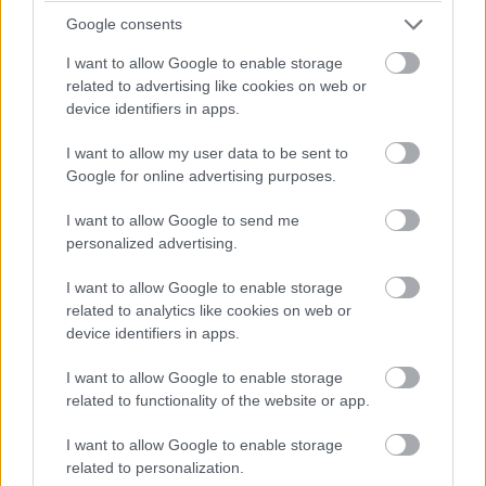
másik könnyen hibásnak tűnhet.
Google consents
Az őszinte szeretet nem csapdákat állít.
I want to allow Google to enable storage
related to advertising like cookies on web or
A házasságra való érettség sem arról szól, hogy valaki
device identifiers in apps.
titokban értékelje a másikat.
I want to allow my user data to be sent to
Google for online advertising purposes.
Mit ismert fel önmagáról
I want to allow Google to send me
personalized advertising.
Amikor ott ült egyedül az asztalnál, a levéllel a kezében,
több érzés kavargott benne egyszerre.
I want to allow Google to enable storage
related to analytics like cookies on web or
Gyászolta azt a kapcsolatot, amiben hét évig hitt.
device identifiers in apps.
Megdöbbentette, hogy ennyire félreismerte a férfit.
I want to allow Google to enable storage
Dühítette, hogy úgy manipulálták, hogy erről semmit sem
related to functionality of the website or app.
tudott.
I want to allow Google to enable storage
related to personalization.
Aztán lassan megjelent valami más is. A tisztánlátás.