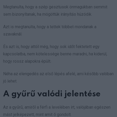
Megtanulta, hogy a szép gesztusok önmagukban semmit
sem bizonyítanak, ha mögöttük irányítás húzódik.
Azt is megtanulta, hogy a tettek többet mondanak a
szavaknál.
És azt is, hogy attól még, hogy sok időt fektetett egy
kapcsolatba, nem kötelessége benne maradni, ha kiderül,
hogy rossz alapokra épült.
Néha az elengedés az első lépés afelé, ami később valóban
jó lehet.
A gyűrű valódi jelentése
Az a gyűrű, amiről a férfi a levelében írt, valójában egészen
mást jelképezett, mint amit ő gondolt.