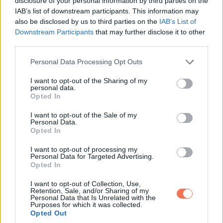
disclosure of your personal information by third parties on the
Azért veszítette el, mert megmutatta, hogy a szeretete
IAB’s list of downstream participants. This information may
feltételekhez kötött.
also be disclosed by us to third parties on the
IAB’s List of
Downstream Participants
that may further disclose it to other
third parties.
A gond nem a pénz volt.
Please note that this website/app uses one or more Google
Personal Data Processing Opt Outs
A gond a manipuláció volt.
services and may gather and store information including but
not limited to your visit or usage behaviour. You may click to
I want to opt-out of the Sharing of my
personal data.
grant or deny consent to Google and its third-party tags to
Ha kétségei voltak a pénzügyi összhanggal vagy azzal
Opted In
use your data for below specified purposes in below Google
kapcsolatban, hogy a nő egyenrangú társ lenne-e mellette,
consent section.
I want to opt-out of the Sale of my
arról lehetett volna őszintén beszélni.
Personal Data.
Opted In
Ő azonban kommunikáció helyett megtévesztést választott.
I want to opt-out of processing my
Personal Data for Targeted Advertising.
Beszélgetés helyett vizsgáztatást. Partnerség helyett
Opted In
irányítást.
I want to opt-out of Collection, Use,
Retention, Sale, and/or Sharing of my
Egy egészséges kapcsolatban a felek kimondják, mit várnak
Personal Data that Is Unrelated with the
Purposes for which it was collected.
egymástól. Nem olyan helyzeteket gyártanak, amelyekben a
Opted Out