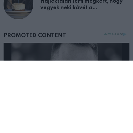
Hajléktalan férfi megkért, hogy
vegyek neki kávét a
születésnapján – órákkal később
mellettem ült az első osztályon