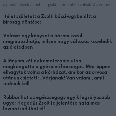
a gondolataink azonban gyakran tisztábbá válnak. Az ember
Ítélet született a Zsolti bácsi-ügyben!Itt a
bíróság döntése:
Válassz egy könyvet a három közül:
megmutathatja, milyen nagy változás közeledik
az életedben
A lányom két év kemoterápia után
megkongatta a győzelmi harangot. Már éppen
elhagytuk volna a kórházat, amikor az orvosa
utánunk sietett: „Várjanak! Van valami, amit
tudniuk kell”
Robbanhat az egészségügy egyik legsúlyosabb
ügye: Hegedűs Zsolt feljelentése hatalmas
lavinát indíthat el!