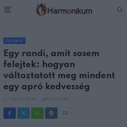
Skip
to
content
ÉLETMÓD
Egy randi, amit sosem
felejtek: hogyan
változtatott meg mindent
egy apró kedvesség
1 MINUTE READ
94713
VIEWS
Whatsapp
Reddit
Share
via