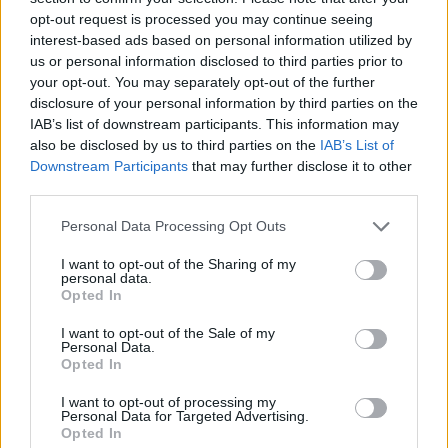
Oszd meg ezt a posztot:
opt-out request is processed you may continue seeing
interest-based ads based on personal information utilized by
us or personal information disclosed to third parties prior to
Whatsapp
Reddit
Share
your opt-out. You may separately opt-out of the further
via
disclosure of your personal information by third parties on the
IAB’s list of downstream participants. This information may
Email
also be disclosed by us to third parties on the
IAB’s List of
Downstream Participants
that may further disclose it to other
third parties.
ELŐZŐ POSZT
Please note that this website/app uses one or more Google
Personal Data Processing Opt Outs
services and may gather and store information including but
XIV. Leó pápa rejtélyes üzenete
not limited to your visit or usage behaviour. You may click to
I want to opt-out of the Sharing of my
Amerikának: egyetlen szó, ami jelképeket
personal data.
grant or deny consent to Google and its third-party tags to
és találgatást indított el
Opted In
use your data for below specified purposes in below Google
consent section.
I want to opt-out of the Sale of my
Personal Data.
Opted In
I want to opt-out of processing my
Personal Data for Targeted Advertising.
Opted In
KÖVETKEZŐ POSZT