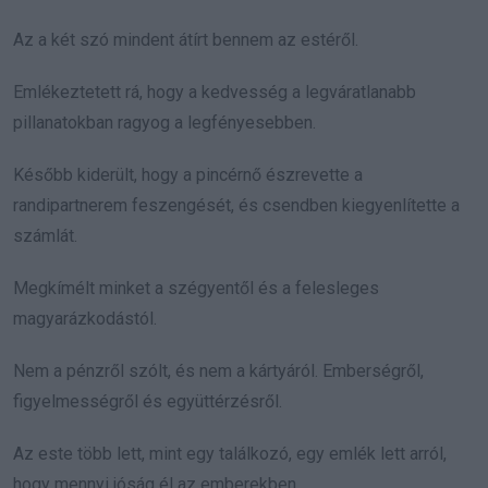
Az a két szó mindent átírt bennem az estéről.
Emlékeztetett rá, hogy a kedvesség a legváratlanabb
pillanatokban ragyog a legfényesebben.
Később kiderült, hogy a pincérnő észrevette a
randipartnerem feszengését, és csendben kiegyenlítette a
számlát.
Megkímélt minket a szégyentől és a felesleges
magyarázkodástól.
Nem a pénzről szólt, és nem a kártyáról. Emberségről,
figyelmességről és együttérzésről.
Az este több lett, mint egy találkozó, egy emlék lett arról,
hogy mennyi jóság él az emberekben.