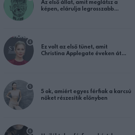
Az első állat, amit meglátsz a
képen, elárulja legrosszabb
tulajdonságodat
Ez volt az első tünet, amit
Christina Applegate éveken át
félreértett, pedig a szklerózis
multiplex egyértelmű jele volt
5 ok, amiért egyes férfiak a karcsú
nőket részesítik előnyben