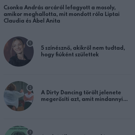
Csonka András arcáról lefagyott a mosoly,
amikor meghallotta, mit mondott róla Liptai
Claudia és Ábel Anita
5 színésznő, akikről nem tudtad,
hogy fiúként születtek
A Dirty Dancing törölt jelenete
megerősíti azt, amit mindannyian
sejtettünk