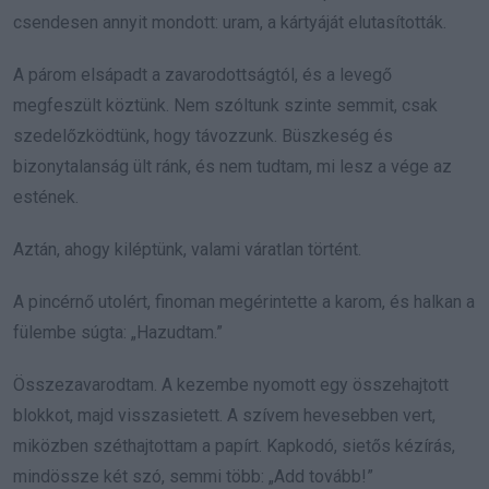
csendesen annyit mondott: uram, a kártyáját elutasították.
A párom elsápadt a zavarodottságtól, és a levegő
megfeszült köztünk. Nem szóltunk szinte semmit, csak
szedelőzködtünk, hogy távozzunk. Büszkeség és
bizonytalanság ült ránk, és nem tudtam, mi lesz a vége az
estének.
Aztán, ahogy kiléptünk, valami váratlan történt.
A pincérnő utolért, finoman megérintette a karom, és halkan a
fülembe súgta: „Hazudtam.”
Összezavarodtam. A kezembe nyomott egy összehajtott
blokkot, majd visszasietett. A szívem hevesebben vert,
miközben széthajtottam a papírt. Kapkodó, sietős kézírás,
mindössze két szó, semmi több: „Add tovább!”