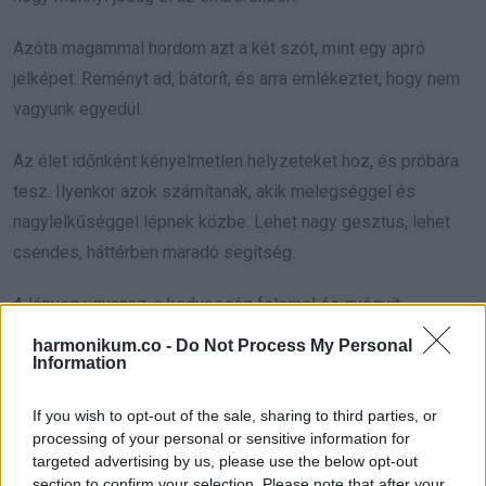
Azóta magammal hordom azt a két szót, mint egy apró
jelképet. Reményt ad, bátorít, és arra emlékeztet, hogy nem
vagyunk egyedül.
Az élet időnként kényelmetlen helyzeteket hoz, és próbára
tesz. Ilyenkor azok számítanak, akik melegséggel és
nagylelkűséggel lépnek közbe. Lehet nagy gesztus, lehet
csendes, háttérben maradó segítség.
A lényeg ugyanaz, a kedvesség felemel és gyógyít.
harmonikum.co -
Do Not Process My Personal
Mi lenne, ha ma te is tennél egy apró jót valakivel? Néha elég
Information
két egyszerű szó, és valakinek megváltozik a története.
If you wish to opt-out of the sale, sharing to third parties, or
processing of your personal or sensitive information for
targeted advertising by us, please use the below opt-out
section to confirm your selection. Please note that after your