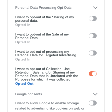
Please note that this website/app uses one or more Google
Personal Data Processing Opt Outs
services and may gather and store information including but
not limited to your visit or usage behaviour. You may click to
I want to opt-out of the Sharing of my
personal data.
grant or deny consent to Google and its third-party tags to
További bejegyzések
Opted In
use your data for below specified purposes in below Google
consent section.
I want to opt-out of the Sale of my
Personal Data.
Opted In
I want to opt-out of processing my
Personal Data for Targeted Advertising.
Opted In
I want to opt-out of Collection, Use,
Retention, Sale, and/or Sharing of my
Personal Data that Is Unrelated with the
Purposes for which it was collected.
Opted Out
Google consents
I want to allow Google to enable storage
related to advertising like cookies on web or