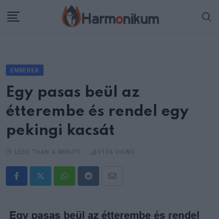
Skip
to
content
EMBEREK
Egy pasas beül az
étterembe és rendel egy
pekingi kacsát
LESS THAN A MINUTE
9136
VIEWS
Whatsapp
Reddit
Share
via
Email