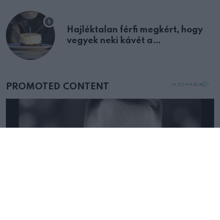
Hajléktalan férfi megkért, hogy
vegyek neki kávét a
születésnapján – órákkal később
mellettem ült az első osztályon