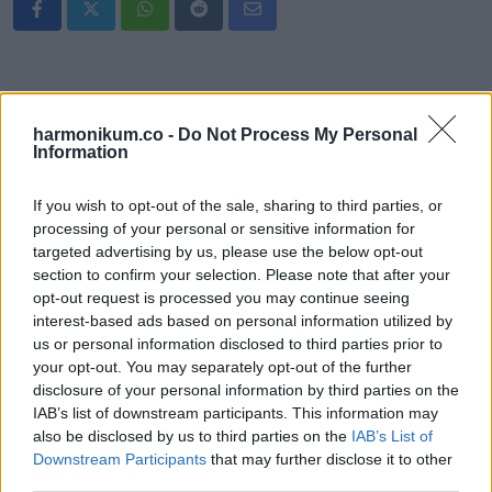
Whatsapp
Reddit
Share
via
Email
harmonikum.co -
Do Not Process My Personal
Information
ELŐZŐ POSZT
If you wish to opt-out of the sale, sharing to third parties, or
A disznózsír védi a szívet, most pedig
processing of your personal or sensitive information for
napvilágot látott még egy igazán
targeted advertising by us, please use the below opt-out
döbbenetes egészségügyi hatása is:
section to confirm your selection. Please note that after your
opt-out request is processed you may continue seeing
interest-based ads based on personal information utilized by
us or personal information disclosed to third parties prior to
your opt-out. You may separately opt-out of the further
disclosure of your personal information by third parties on the
IAB’s list of downstream participants. This information may
KÖVETKEZŐ POSZT
also be disclosed by us to third parties on the
IAB’s List of
Ez vár rád a következő 7 évben! 7 éves
Downstream Participants
that may further disclose it to other
előrejelző horoszkópunkból most kiderül!
third parties.