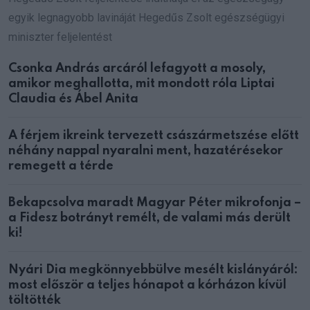
egyik legnagyobb lavináját Hegedűs Zsolt egészségügyi
miniszter feljelentést
Csonka András arcáról lefagyott a mosoly,
amikor meghallotta, mit mondott róla Liptai
Claudia és Ábel Anita
A férjem ikreink tervezett császármetszése előtt
néhány nappal nyaralni ment, hazatérésekor
remegett a térde
Bekapcsolva maradt Magyar Péter mikrofonja –
a Fidesz botrányt remélt, de valami más derült
ki!
Nyári Dia megkönnyebbülve mesélt kislányáról:
most először a teljes hónapot a kórházon kívül
töltötték