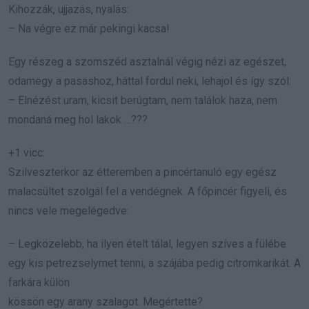
Kihozzák, ujjazás, nyalás:
– Na végre ez már pekingi kacsa!
Egy részeg a szomszéd asztalnál végig nézi az egészet,
odamegy a pasashoz, háttal fordul neki, lehajol és így szól:
– Elnézést uram, kicsit berúgtam, nem találok haza, nem
mondaná meg hol lakok …???
+1 vicc:
Szilveszterkor az étteremben a pincértanuló egy egész
malacsültet szolgál fel a vendégnek. A főpincér figyeli, és
nincs vele megelégedve:
– Legközelebb, ha ilyen ételt tálal, legyen szíves a fülébe
egy kis petrezselymet tenni, a szájába pedig citromkarikát. A
farkára külön
kössön egy arany szalagot. Megértette?