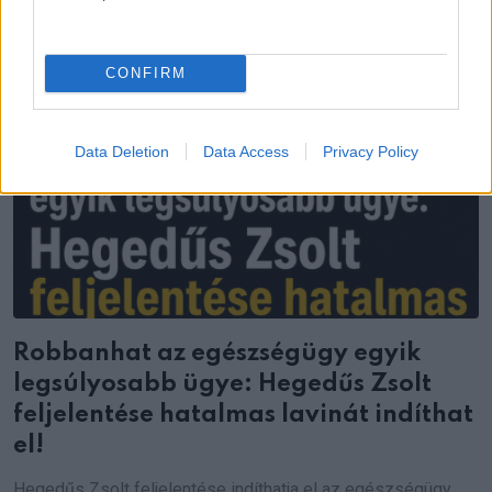
CONFIRM
Data Deletion
Data Access
Privacy Policy
Robbanhat az egészségügy egyik
legsúlyosabb ügye: Hegedűs Zsolt
feljelentése hatalmas lavinát indíthat
el!
Hegedűs Zsolt feljelentése indíthatja el az egészségügy