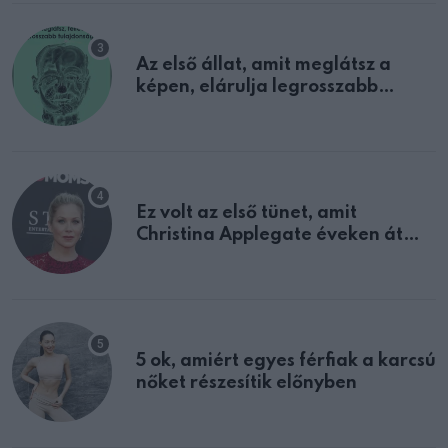
Az első állat, amit meglátsz a
képen, elárulja legrosszabb
tulajdonságodat
Ez volt az első tünet, amit
Christina Applegate éveken át
félreértett, pedig a szklerózis
multiplex egyértelmű jele volt
5 ok, amiért egyes férfiak a karcsú
nőket részesítik előnyben