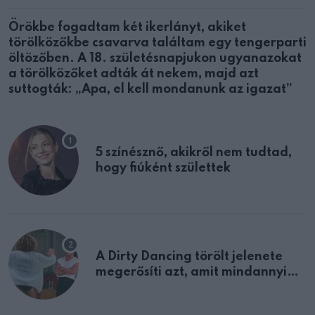
Örökbe fogadtam két ikerlányt, akiket
törölközőkbe csavarva találtam egy tengerparti
öltözőben. A 18. születésnapjukon ugyanazokat
a törölközőket adták át nekem, majd azt
suttogták: „Apa, el kell mondanunk az igazat”
5 színésznő, akikről nem tudtad,
hogy fiúként születtek
A Dirty Dancing törölt jelenete
megerősíti azt, amit mindannyian
sejtettünk