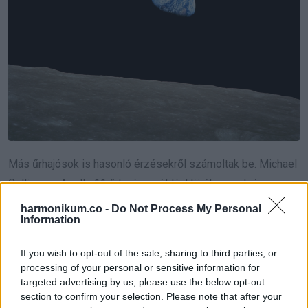
Más űrhajósok is hasonló érzésekről számoltak be. Michael
Collins, az Apollo 11 űrhajósa például törékenynek és
aprónak nevezte a Földet. Edgar Mitchell, az Apollo 14 tagja
harmonikum.co -
Do Not Process My Personal
Information
pedig arról beszélt, hogy az űrből nézve valóságos „tudati
robbanást” élt át.
If you wish to opt-out of the sale, sharing to third parties, or
processing of your personal or sensitive information for
Ezek a beszámolók ugyanarra mutatnak rá: a Föld kívülről
targeted advertising by us, please use the below opt-out
nézve nem megosztott terület, hanem egyetlen érzékeny és
section to confirm your selection. Please note that after your