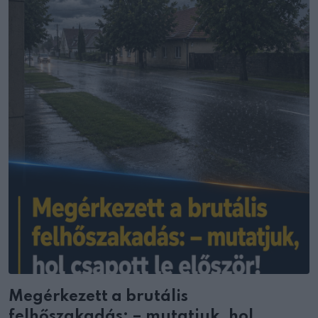
Megérkezett a brutális
felhőszakadás: – mutatjuk, hol