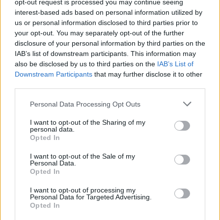
opt-out request is processed you may continue seeing
összetett otthon.
interest-based ads based on personal information utilized by
us or personal information disclosed to third parties prior to
A béke is ebből a
your opt-out. You may separately opt-out of the further
felismerésből indul
disclosure of your personal information by third parties on the
IAB’s list of downstream participants. This information may
also be disclosed by us to third parties on the
IAB’s List of
Downstream Participants
that may further disclose it to other
third parties.
Please note that this website/app uses one or more Google
Personal Data Processing Opt Outs
services and may gather and store information including but
not limited to your visit or usage behaviour. You may click to
I want to opt-out of the Sharing of my
personal data.
grant or deny consent to Google and its third-party tags to
Opted In
use your data for below specified purposes in below Google
consent section.
I want to opt-out of the Sale of my
Personal Data.
Opted In
I want to opt-out of processing my
Personal Data for Targeted Advertising.
Opted In
Garan a visszatérése óta azért dolgozik, hogy többen