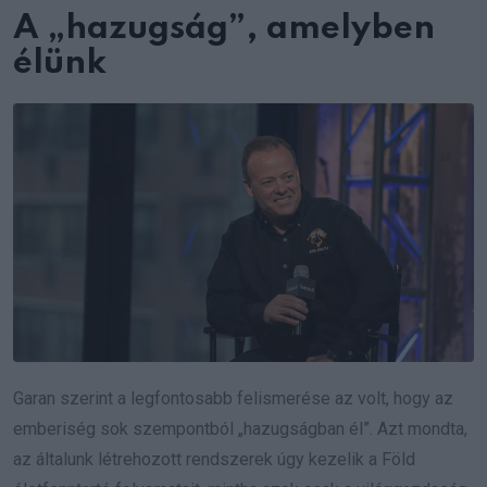
A „hazugság”, amelyben
élünk
Garan szerint a legfontosabb felismerése az volt, hogy az
emberiség sok szempontból „hazugságban él”. Azt mondta,
az általunk létrehozott rendszerek úgy kezelik a Föld