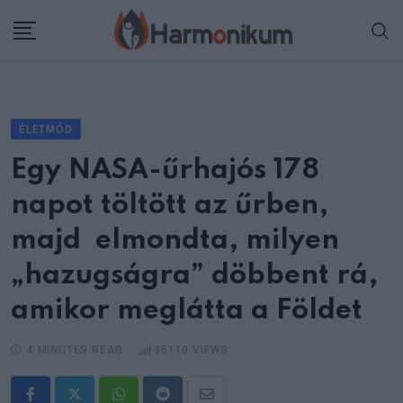
Skip
to
content
ÉLETMÓD
Egy NASA-űrhajós 178
napot töltött az űrben,
majd elmondta, milyen
„hazugságra” döbbent rá,
amikor meglátta a Földet
4 MINUTES READ
35110
VIEWS