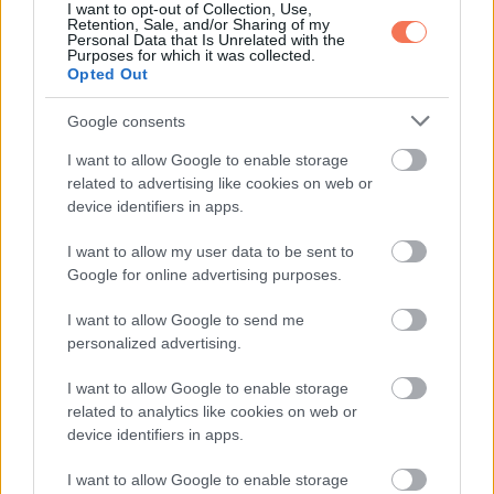
I want to opt-out of Collection, Use,
megértsék, mennyire szorosan kapcsolódik egymáshoz
Retention, Sale, and/or Sharing of my
Personal Data that Is Unrelated with the
minden életforma. Azt hangsúlyozza, hogy tartós béke sem
Purposes for which it was collected.
Opted Out
lesz a Földön addig, amíg nem ismerjük fel a valóság
alapvető összefüggéseit.
Google consents
I want to allow Google to enable storage
Ez számára nem elvont gondolat, hanem nagyon is gyakorlati
related to advertising like cookies on web or
kérdés. Ha elfogadjuk, hogy minden összekapcsolódik,
device identifiers in apps.
akkor másképp tekintünk a környezetvédelemre, a
I want to allow my user data to be sent to
társadalmi felelősségre és egymásra is.
Google for online advertising purposes.
Mégis derűlátó a jövőt
I want to allow Google to send me
personalized advertising.
illetően
I want to allow Google to enable storage
related to analytics like cookies on web or
device identifiers in apps.
I want to allow Google to enable storage