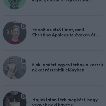
képen, elárulja legrosszabb
tulajdonságodat
Ez volt az első tünet, amit
Christina Applegate éveken át
félreértett, pedig a szklerózis
multiplex egyértelmű jele volt
5 ok, amiért egyes férfiak a karcsú
nőket részesítik előnyben
Hajléktalan férfi megkért, hogy
vegyek neki kávét a