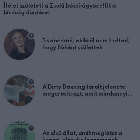
Ítélet született a Zsolti bácsi-ügyben!Itt a
bíróság döntése:
5 színésznő, akikről nem tudtad,
hogy fiúként születtek
A Dirty Dancing törölt jelenete
megerősíti azt, amit mindannyian
sejtettünk
Az első állat, amit meglátsz a