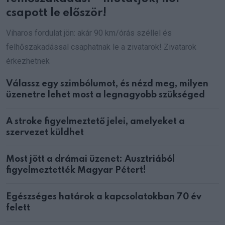
csapott le először!
Viharos fordulat jön: akár 90 km/órás széllel és
felhőszakadással csaphatnak le a zivatarok! Zivatarok
érkezhetnek
Válassz egy szimbólumot, és nézd meg, milyen
üzenetre lehet most a legnagyobb szükséged
A stroke figyelmeztető jelei, amelyeket a
szervezet küldhet
Most jött a drámai üzenet: Ausztriából
figyelmeztették Magyar Pétert!
Egészséges határok a kapcsolatokban 70 év
felett