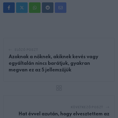
Whatsapp
Reddit
Share
via
Email
ELŐZŐ POSZT
Azoknak a nőknek, akiknek kevés vagy
egyáltalán nincs barátjuk, gyakran
megvan ez az 5 jellemzőjük
KÖVETKEZŐ POSZT
Hat évvel azután, hogy elvesztettem az