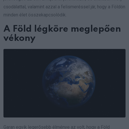
csodálattal, valamint azzal a felismeréssel jár, hogy a Földön
minden élet összekapcsolódik.
A Föld légköre meglepően
vékony
Garan egyik legerősebb élménye az volt, hogy a Föld