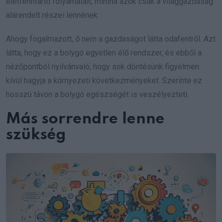
életfenntartó folyamatait, mintha azok csak a világgazdaság
alárendelt részei lennének.
Ahogy fogalmazott, ő nem a gazdaságot látta odafentről. Azt
látta, hogy ez a bolygó egyetlen élő rendszer, és ebből a
nézőpontból nyilvánvaló, hogy sok döntésünk figyelmen
kívül hagyja a környezeti következményeket. Szerinte ez
hosszú távon a bolygó egészségét is veszélyezteti.
Más sorrendre lenne
szükség