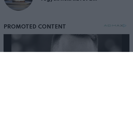
születésnapján – órákkal később
mellettem ült az első osztályon