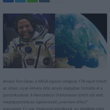
Whatsapp
Reddit
Share
via
Email
Amikor Ron Garan, a NASA egykori űrhajósa 178 napot töltött
az űrben, olyan élmény érte, amely alapjaiban formálta át a
gondolkodását. A Nemzetközi Űrállomáson töltött idő alatt
megtapasztalta az úgynevezett „overview effect”
jelenséget. Ez sok űrhajósnál jelentkezik, és általában mély