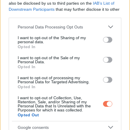
Azért írom le ezt, mert nem szeretném, hogy más nő is így
also be disclosed by us to third parties on the
IAB’s List of
járjon. Idegenben, egy ismeretlen emberrel könnyű elhinni,
Downstream Participants
that may further disclose it to other
third parties.
hogy végre valaki őszinte. Néha viszont az ár sokkal
nagyobb, mint amire számítasz.
Please note that this website/app uses one or more Google
Personal Data Processing Opt Outs
services and may gather and store information including but
not limited to your visit or usage behaviour. You may click to
I want to opt-out of the Sharing of my
personal data.
grant or deny consent to Google and its third-party tags to
Opted In
use your data for below specified purposes in below Google
Oszd meg ezt a posztot:
consent section.
I want to opt-out of the Sale of my
Personal Data.
Opted In
Whatsapp
Reddit
Share
I want to opt-out of processing my
via
Personal Data for Targeted Advertising.
Opted In
Email
I want to opt-out of Collection, Use,
Retention, Sale, and/or Sharing of my
Personal Data that Is Unrelated with the
Purposes for which it was collected.
Opted Out
ELŐZŐ POSZT
Amikor valaki folyton eszedbe jut:
Google consents