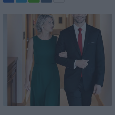
Whatsapp
Reddit
Share
via
Email