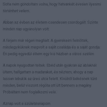
Soha nem gondoltam volna, hogy hatvankét évesen ilyesmi
történhet velem.
Abban az évben az életem csendesen csordogált. Szinte
minden nap ugyanolyan volt.
A férjem már régen meghalt. A gyerekeim felnőttek,
mindegyiküknek megvolt a saját családja és a saját gondja.
Én pedig egyedül éltem egy kis házban a város szélén.
A napok nyugodtan teltek. Ebéd után gyakran az ablaknál
ültem, hallgattam a madarakat, és néztem, ahogy a nap
lassan lebukik az üres utca felett. Kívülről békésnek tűnt
minden, belül viszont régóta ott ült bennem a magány.
Próbáltam nem foglalkozni vele.
Aznap volt a születésnapom.