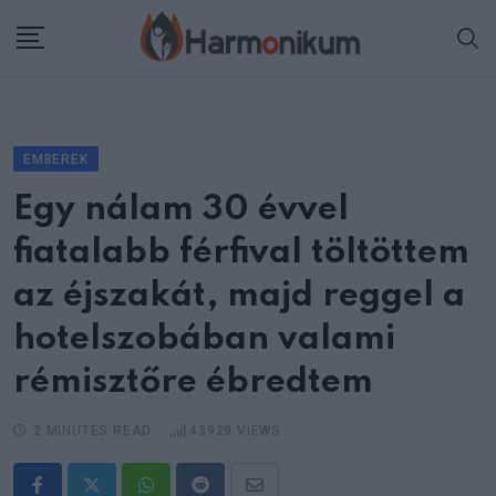
Skip
to
content
EMBEREK
Egy nálam 30 évvel
fiatalabb férfival töltöttem
az éjszakát, majd reggel a
hotelszobában valami
rémisztőre ébredtem
2 MINUTES READ
43929
VIEWS