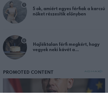
5 ok, amiért egyes férfiak a karcsú
nőket részesítik előnyben
Hajléktalan férfi megkért, hogy
vegyek neki kávét a
születésnapján – órákkal később
mellettem ült az első osztályon