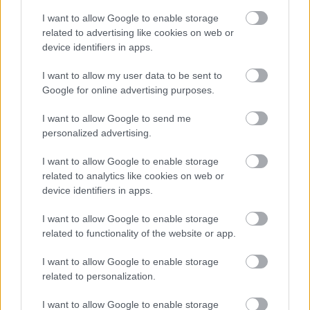
lehetséges érzelmi és lelki okok
I want to allow Google to enable storage
related to advertising like cookies on web or
device identifiers in apps.
I want to allow my user data to be sent to
Google for online advertising purposes.
KÖVETKEZŐ POSZT
Otthon tartsd-e egy szeretted hamvait?
I want to allow Google to send me
personalized advertising.
Finom kapaszkodók egy személyes
döntéshez
I want to allow Google to enable storage
related to analytics like cookies on web or
device identifiers in apps.
I want to allow Google to enable storage
További bejegyzések
related to functionality of the website or app.
I want to allow Google to enable storage
related to personalization.
I want to allow Google to enable storage