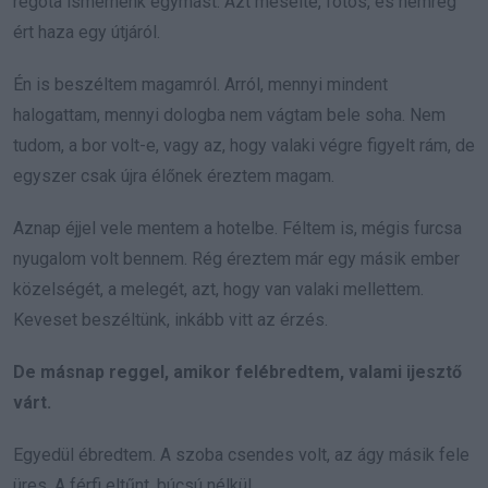
régóta ismernénk egymást. Azt mesélte, fotós, és nemrég
ért haza egy útjáról.
Én is beszéltem magamról. Arról, mennyi mindent
halogattam, mennyi dologba nem vágtam bele soha. Nem
tudom, a bor volt-e, vagy az, hogy valaki végre figyelt rám, de
egyszer csak újra élőnek éreztem magam.
Aznap éjjel vele mentem a hotelbe. Féltem is, mégis furcsa
nyugalom volt bennem. Rég éreztem már egy másik ember
közelségét, a melegét, azt, hogy van valaki mellettem.
Keveset beszéltünk, inkább vitt az érzés.
De másnap reggel, amikor felébredtem, valami ijesztő
várt.
Egyedül ébredtem. A szoba csendes volt, az ágy másik fele
üres. A férfi eltűnt, búcsú nélkül.