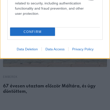
related to security, including authentication
functionality and fraud prevention, and other
user protection.
CONFIRM
Data Deletion
Data Access
Privacy Policy
EMBEREK
67 évesen utaztam először Máltára, és úgy
döntöttem,