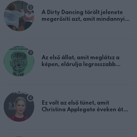
A Dirty Dancing törölt jelenete
megerősíti azt, amit mindannyian
sejtettünk
Az első állat, amit meglátsz a
képen, elárulja legrosszabb
tulajdonságodat
Ez volt az első tünet, amit
Christina Applegate éveken át
félreértett, pedig a szklerózis
multiplex egyértelmű jele volt