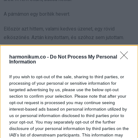
A párnámon egy boríték hevert.
Először azt hittem, valami kedves üzenet, egy rövid
elköszönés. Aztán kinyitottam, és szóhoz sem jutottam.
A borítékban fotók voltak az előző napról, és egy rövid cetli.
harmonikum.co -
Do Not Process My Personal
A szöveg arról szólt, hogy ha nem akarom, hogy a képek
Information
felkerüljenek az internetre, és a gyerekeim, a rokonaim is
If you wish to opt-out of the sale, sharing to third parties, or
meglássák, akkor utaljak pénzt. Alatta ott volt egy
processing of your personal or sensitive information for
kártyaszám.
targeted advertising by us, please use the below opt-out
section to confirm your selection. Please note that after your
Abban a pillanatban értettem meg, hogy átvertek.
opt-out request is processed you may continue seeing
interest-based ads based on personal information utilized by
us or personal information disclosed to third parties prior to
Előre kiterveltek mindent, a kedvességet, a figyelmet, az
your opt-out. You may separately opt-out of the further
estét, a bizalmat. Én pedig belesétáltam.
disclosure of your personal information by third parties on the
IAB’s list of downstream participants. This information may