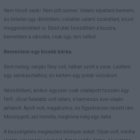
Nem hívott senki. Nem jött üzenet. Valami elpattant bennem,
és hirtelen úgy döntöttem, csinálok valami szokatlant, kicsit
meggondolatlant is. Ebéd után felszálltam a buszra,
bementem a városba, csak úgy, terv nélkül.
Bementem egy kisebb bárba.
Bent meleg, sárgás fény volt, halkan szólt a zene. Leültem
egy sarokasztalhoz, és kértem egy pohár vörösbort.
Nézelődtem, amikor egyszer csak odalépett hozzám egy
férfi. Jóval fiatalabb volt nálam, a harmincas évei elején
járhatott. Ápolt volt, magabiztos, és figyelmesen nézett rám.
Mosolygott, azt mondta, meghívna még egy italra.
A beszélgetés meglepően könnyen indult. Olyan volt, mintha