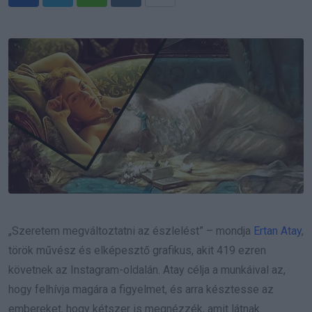
Whatsapp
Reddit
Share
via
Email
„Szeretem megváltoztatni az észlelést” – mondja
Ertan Atay
,
török művész és elképesztő grafikus, akit 419 ezren
követnek az Instagram-oldalán. Atay célja a munkáival az,
hogy felhívja magára a figyelmet, és arra késztesse az
embereket, hogy kétszer is megnézzék, amit látnak.