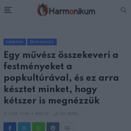
Skip
to
content
EMBEREK
ÉRDEKESSÉG
Egy művész összekeveri a
festményeket a
popkultúrával, és ez arra
késztet minket, hogy
kétszer is megnézzük
LESS THAN A MINUTE
740
VIEWS