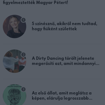
figyelmeztették Magyar Pétert!
5 színésznő, akikről nem tudtad,
hogy fiúként születtek
A Dirty Dancing törölt jelenete
megerősíti azt, amit mindannyian
sejtettünk
Az első állat, amit meglátsz a
képen, elárulja legrosszabb
tulajdonságodat