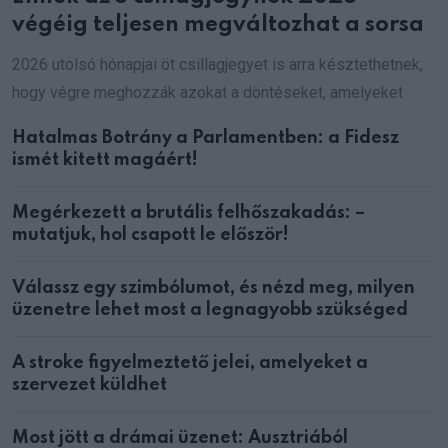
végéig teljesen megváltozhat a sorsa
2026 utolsó hónapjai öt csillagjegyet is arra késztethetnek,
hogy végre meghozzák azokat a döntéseket, amelyeket
Hatalmas Botrány a Parlamentben: a Fidesz
ismét kitett magáért!
Megérkezett a brutális felhőszakadás: –
mutatjuk, hol csapott le először!
Válassz egy szimbólumot, és nézd meg, milyen
üzenetre lehet most a legnagyobb szükséged
A stroke figyelmeztető jelei, amelyeket a
szervezet küldhet
Most jött a drámai üzenet: Ausztriából