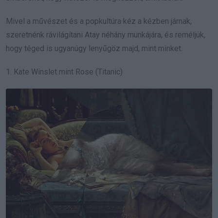
Mivel a művészet és a popkultúra kéz a kézben járnak,
szeretnénk rávilágítani Atay néhány munkájára, és reméljük,
hogy téged is ugyanúgy lenyűgöz majd, mint minket.
1. Kate Winslet mint Rose (Titanic)