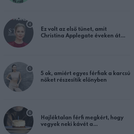
Ez volt az első tünet, amit
Christina Applegate éveken át
félreértett, pedig a szklerózis
multiplex egyértelmű jele volt
5 ok, amiért egyes férfiak a karcsú
nőket részesítik előnyben
Hajléktalan férfi megkért, hogy
vegyek neki kávét a
születésnapján – órákkal később