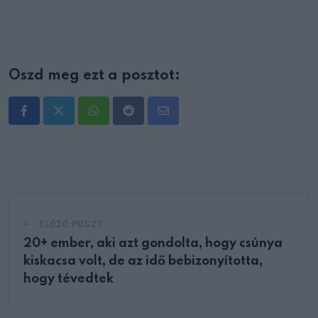
Oszd meg ezt a posztot:
Whatsapp
Reddit
Share
via
Email
ELŐZŐ POSZT
20+ ember, aki azt gondolta, hogy csúnya
kiskacsa volt, de az idő bebizonyította,
hogy tévedtek