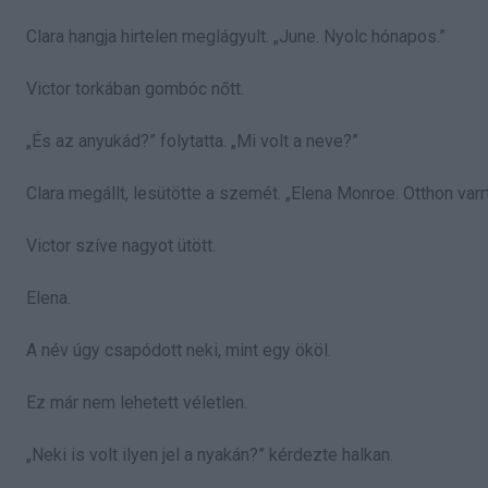
Clara hangja hirtelen meglágyult. „June. Nyolc hónapos.”
Victor torkában gombóc nőtt.
„És az anyukád?” folytatta. „Mi volt a neve?”
Clara megállt, lesütötte a szemét. „Elena Monroe. Otthon varr
Victor szíve nagyot ütött.
Elena.
A név úgy csapódott neki, mint egy ököl.
Ez már nem lehetett véletlen.
„Neki is volt ilyen jel a nyakán?” kérdezte halkan.