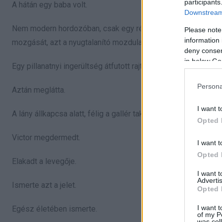
participants
A hátán egy baba volt.
Downstream 
Nem modern hordozóban, csak egy régi, elnyűtt takaróval rögzí
Please note
information 
mozgását, azt a nyugtalanító mozdulatlanságot.
deny consent
in below Go
Egy pillanatnyi ingerültség átfutott rajta. Pont az ilyen jelene
Persona
Aztán meglátta.
I want t
A lány állkapcsa alatt, félig a gallér takarásában ott volt egy v
Opted 
Victor megdermedt.
I want t
Opted 
Elakadt a levegője.
I want 
Advertis
Ismerte azt a jelet.
Opted 
I want t
Egész életében ismerte.
of my P
was col