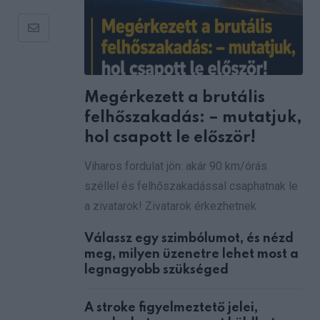
Share
via
Email
Megérkezett a brutális
felhőszakadás: – mutatjuk,
hol csapott le először!
Viharos fordulat jön: akár 90 km/órás
széllel és felhőszakadással csaphatnak le
a zivatarok! Zivatarok érkezhetnek
Válassz egy szimbólumot, és nézd
meg, milyen üzenetre lehet most a
legnagyobb szükséged
A stroke figyelmeztető jelei,