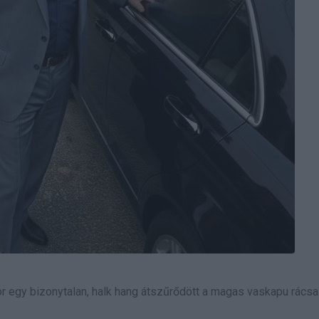
or egy bizonytalan, halk hang átszűrődött a magas vaskapu rácsai