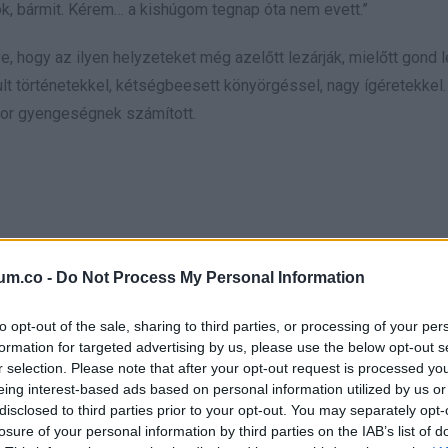
k, bármit. Kérem… a kishúgom tegnap óta nem evett.”
, hogy az ilyen helyzeteket még azelőtt lezárják, mielőtt gond 
nult történetekkel, kétségbeesett könyörgéssel, nagy ígéretekkel.
zor gyengeségnek számított.
intha egyetlen elutasítástól összeroppanna.
um.co -
Do Not Process My Personal Information
to opt-out of the sale, sharing to third parties, or processing of your per
formation for targeted advertising by us, please use the below opt-out s
ékony volt, a kabátja nagy és lógott rajta, mintha valaki másé lett v
r selection. Please note that after your opt-out request is processed y
z arcába hullott. Az arca fáradt volt, olyan fáradt, amit egy gyer
eing interest-based ads based on personal information utilized by us or
disclosed to third parties prior to your opt-out. You may separately opt-
losure of your personal information by third parties on the IAB’s list of