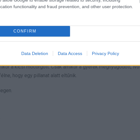
ek hátrébb.
cation functionality and fraud prevention, and other user protection.
CONFIRM
lcs. Victor figyelte, ahogy Clara átveszi, a keze remegett.
Data Deletion
Data Access
Privacy Policy
mikor a kicsi mocorgott. Csak amikor a gyerek megnyugodott, ivot
lne, hogy egy pillanat alatt eltűnik.
degen.
”