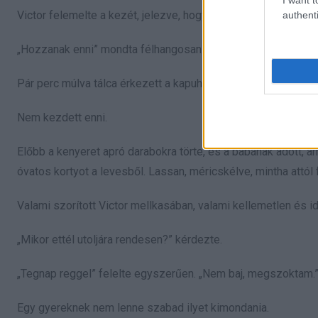
Victor felemelte a kezét, jelezve, hogy a biztonságiak lépjen
authenti
„Hozzanak enni” mondta félhangosan. „És vizet.”
Pár perc múlva tálca érkezett a kapuhoz. Kenyér, leves, gyümö
Nem kezdett enni.
Előbb a kenyeret apró darabokra törte, és a babának adott, a
óvatos kortyot a levesből. Lassan, méricskélve, mintha attól fé
Valami szorított Victor mellkasában, valami kellemetlen és i
„Mikor ettél utoljára rendesen?” kérdezte.
„Tegnap reggel” felelte egyszerűen. „Nem baj, megszoktam.
Egy gyereknek nem lenne szabad ilyet kimondania.