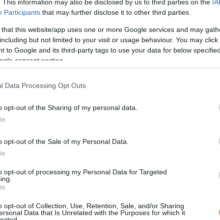
. This information may also be disclosed by us to third parties on the
IA
Participants
that may further disclose it to other third parties.
tve. A kicsi túl csendesnek tűnt. Victor észrevette a mellkas al
 that this website/app uses one or more Google services and may gath
including but not limited to your visit or usage behaviour. You may click 
 to Google and its third-party tags to use your data for below specifi
ogle consent section.
teket kellett volna kizárnia a rendszernek.
l Data Processing Opt Outs
o opt-out of the Sharing of my personal data.
ilágos, félhold alakú folt.
In
o opt-out of the Sale of my Personal Data.
In
to opt-out of processing my Personal Data for Targeted
ing.
In
o opt-out of Collection, Use, Retention, Sale, and/or Sharing
ersonal Data that Is Unrelated with the Purposes for which it
lected.