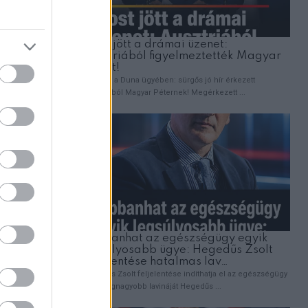
vá.
ami köztük
ni.
 a
félelem,