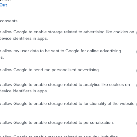
Out
rekként nevetett rajta, azt mondta, egy kis hold követi mindenho
ég miatt, sál alá rejtette, mintha a takarás eltüntetné mindazt, 
consents
o allow Google to enable storage related to advertising like cookies on
evice identifiers in apps.
o allow my user data to be sent to Google for online advertising
it sem pénz, sem hatalom, sem elővigyázat nem tudott megmagyaráz
s.
lna. A reggel csendjét szinte kettévágta a hangja.
to allow Google to send me personalized advertising.
a körül, mintha már készült volna rá, hogy elküldik. A tekintete
o allow Google to enable storage related to analytics like cookies on
evice identifiers in apps.
o allow Google to enable storage related to functionality of the website
ak… munkát. Bármilyet. A húgom éhes.”
 lány szeme éles volt és gyanakvó, az arca zárt. Látszott rajta a 
o allow Google to enable storage related to personalization.
úlélés.
o allow Google to enable storage related to security, including