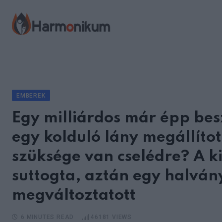
Skip
to
content
EMBEREK
Egy milliárdos már épp bes
egy kolduló lány megállít
szüksége van cselédre? A k
suttogta, aztán egy halván
megváltoztatott
6 MINUTES READ
46181
VIEWS