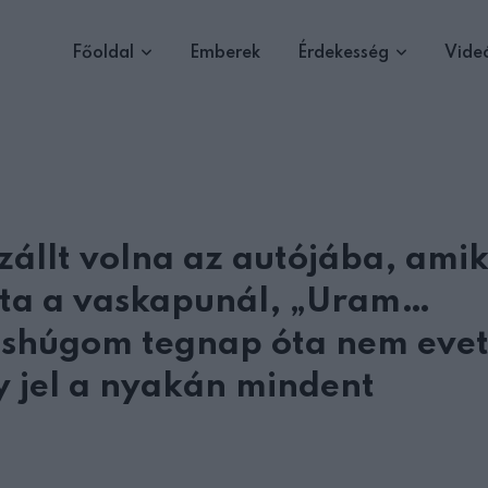
Főoldal
Emberek
Érdekesség
Vide
zállt volna az autójába, ami
otta a vaskapunál, „Uram…
ishúgom tegnap óta nem evet
y jel a nyakán mindent