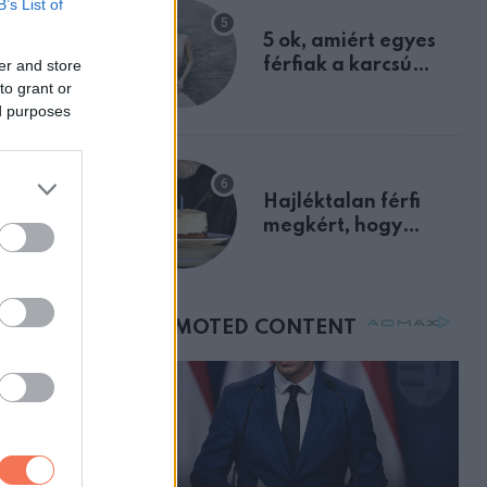
B’s List of
egyértelmű jele volt
5 ok, amiért egyes
ig látható
férfiak a karcsú
er and store
to grant or
nőket részesítik
ed purposes
előnyben
Hajléktalan férfi
megkért, hogy
vegyek neki kávét a
születésnapján –
órákkal később
mellettem ült az első
osztályon