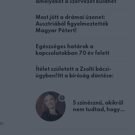
amelyeket a szervezet küldhet
Most jött a drámai üzenet:
Ausztriából figyelmeztették
Magyar Pétert!
Egészséges határok a
kapcsolatokban 70 év felett
Ítélet született a Zsolti bácsi-
ügyben!Itt a bíróság döntése:
5 színésznő, akikről
nem tudtad, hogy
fiúként születtek
n.