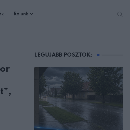
ók
Rólunk
LEGÚJABB POSZTOK:
kor
t”,