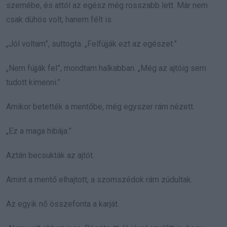
szemébe, és attól az egész még rosszabb lett. Már nem
csak dühös volt, hanem félt is.
„Jól voltam”, suttogta. „Felfújják ezt az egészet.”
„Nem fújják fel”, mondtam halkabban. „Még az ajtóig sem
tudott kimenni.”
Amikor betették a mentőbe, még egyszer rám nézett.
„Ez a maga hibája.”
Aztán becsukták az ajtót.
Amint a mentő elhajtott, a szomszédok rám zúdultak.
Az egyik nő összefonta a karját.