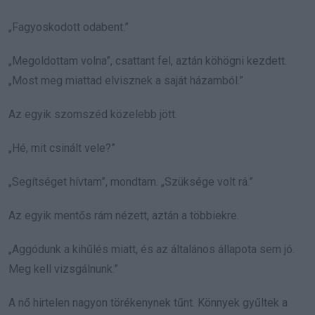
„Fagyoskodott odabent.”
„Megoldottam volna”, csattant fel, aztán köhögni kezdett.
„Most meg miattad elvisznek a saját házamból.”
Az egyik szomszéd közelebb jött.
„Hé, mit csinált vele?”
„Segítséget hívtam”, mondtam. „Szüksége volt rá.”
Az egyik mentős rám nézett, aztán a többiekre.
„Aggódunk a kihűlés miatt, és az általános állapota sem jó.
Meg kell vizsgálnunk.”
A nő hirtelen nagyon törékenynek tűnt. Könnyek gyűltek a