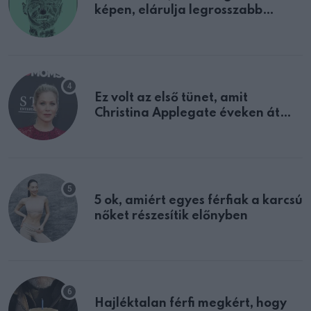
képen, elárulja legrosszabb
tulajdonságodat
Ez volt az első tünet, amit
Christina Applegate éveken át
félreértett, pedig a szklerózis
multiplex egyértelmű jele volt
5 ok, amiért egyes férfiak a karcsú
nőket részesítik előnyben
Hajléktalan férfi megkért, hogy