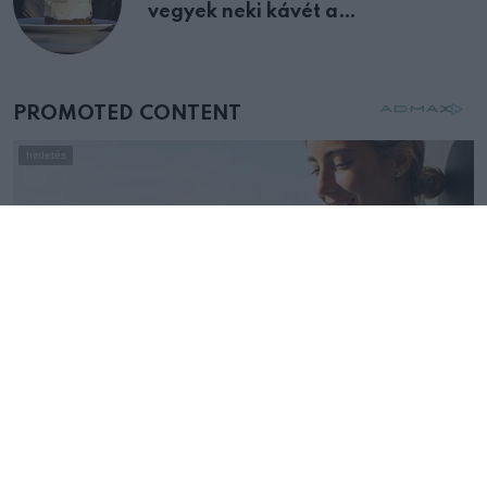
vegyek neki kávét a
születésnapján – órákkal később
mellettem ült az első osztályon