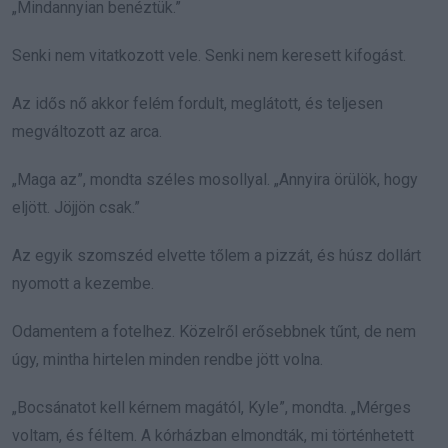
„Mindannyian benéztük.”
Senki nem vitatkozott vele. Senki nem keresett kifogást.
Az idős nő akkor felém fordult, meglátott, és teljesen
megváltozott az arca.
„Maga az”, mondta széles mosollyal. „Annyira örülök, hogy
eljött. Jöjjön csak.”
Az egyik szomszéd elvette tőlem a pizzát, és húsz dollárt
nyomott a kezembe.
Odamentem a fotelhez. Közelről erősebbnek tűnt, de nem
úgy, mintha hirtelen minden rendbe jött volna.
„Bocsánatot kell kérnem magától, Kyle”, mondta. „Mérges
voltam, és féltem. A kórházban elmondták, mi történhetett