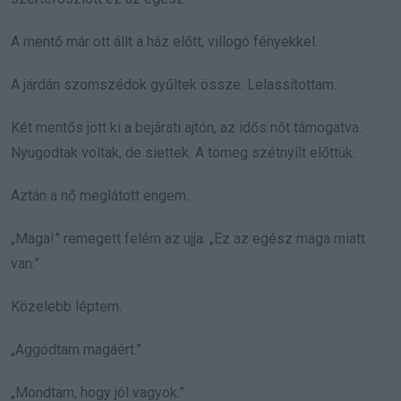
A mentő már ott állt a ház előtt, villogó fényekkel.
A járdán szomszédok gyűltek össze. Lelassítottam.
Két mentős jött ki a bejárati ajtón, az idős nőt támogatva.
Nyugodtak voltak, de siettek. A tömeg szétnyílt előttük.
Aztán a nő meglátott engem.
„Maga!” remegett felém az ujja. „Ez az egész maga miatt
van.”
Közelebb léptem.
„Aggódtam magáért.”
„Mondtam, hogy jól vagyok.”