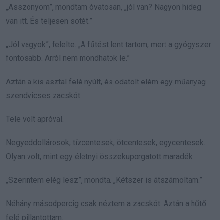
„Asszonyom”, mondtam óvatosan, „jól van? Nagyon hideg
van itt. És teljesen sötét.”
„Jól vagyok”, felelte. „A fűtést lent tartom, mert a gyógyszer
fontosabb. Arról nem mondhatok le.”
Aztán a kis asztal felé nyúlt, és odatolt elém egy műanyag
szendvicses zacskót.
Tele volt apróval.
Negyeddollárosok, tízcentesek, ötcentesek, egycentesek.
Olyan volt, mint egy életnyi összekuporgatott maradék.
„Szerintem elég lesz”, mondta. „Kétszer is átszámoltam.”
Néhány másodpercig csak néztem a zacskót. Aztán a hűtő
felé pillantottam.