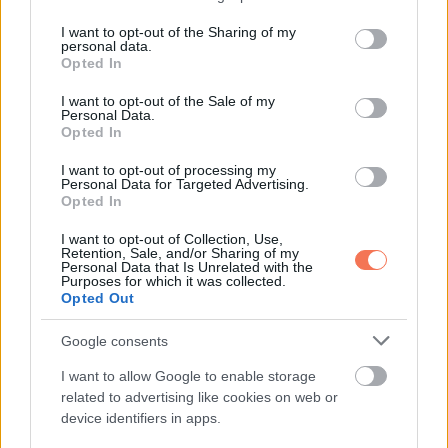
A kezem remegett a kormányon.
services and may gather and store information including but
not limited to your visit or usage behaviour. You may click to
I want to opt-out of the Sharing of my
personal data.
Azután az este után minden megváltozott.
grant or deny consent to Google and its third-party tags to
Opted In
use your data for below specified purposes in below Google
consent section.
Minden sötét veranda előtt lelassítottam. Minden egyedül
I want to opt-out of the Sale of my
Personal Data.
élő idős ember láttán kérdezni akartam, pedig tudtam, hogy
Opted In
nem az én dolgom.
I want to opt-out of processing my
Personal Data for Targeted Advertising.
Opted In
És közben, minden műszakban, ott csengett a fejemben a
hangja.
I want to opt-out of Collection, Use,
Retention, Sale, and/or Sharing of my
Personal Data that Is Unrelated with the
Ez a maga hibája.
Purposes for which it was collected.
Opted Out
Újra meg újra azt mondtam magamnak, hogy helyesen
Google consents
cselekedtem. Mégsem éreztem így.
I want to allow Google to enable storage
related to advertising like cookies on web or
Egy héttel később utolért a döntésem következménye.
device identifiers in apps.