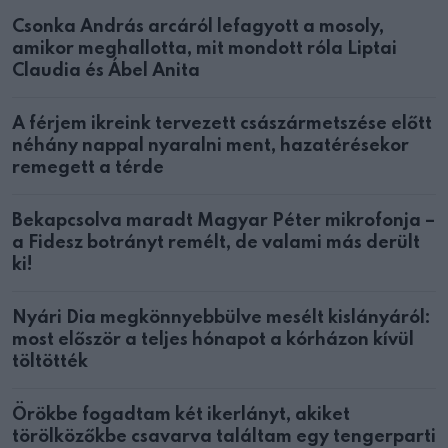
Csonka András arcáról lefagyott a mosoly,
amikor meghallotta, mit mondott róla Liptai
Claudia és Ábel Anita
A férjem ikreink tervezett császármetszése előtt
néhány nappal nyaralni ment, hazatérésekor
remegett a térde
Bekapcsolva maradt Magyar Péter mikrofonja –
a Fidesz botrányt remélt, de valami más derült
ki!
Nyári Dia megkönnyebbülve mesélt kislányáról:
most először a teljes hónapot a kórházon kívül
töltötték
Örökbe fogadtam két ikerlányt, akiket
törölközőkbe csavarva találtam egy tengerparti