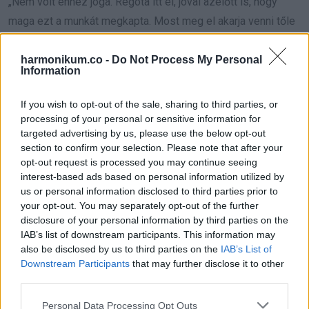
„Nem volt ehhez joga. Régóta itt él, jóval azelőtt is, hogy
maga ezt a munkát megkapta. Most meg el akarja venni tőle
az otthonát? Kinek képzeli magát?”
harmonikum.co -
Do Not Process My Personal
Information
Elöntött a forróság.
If you wish to opt-out of the sale, sharing to third parties, or
„Nem volt fűtése. A hűtője üres volt.”
processing of your personal or sensitive information for
targeted advertising by us, please use the below opt-out
„Mindig ilyen volt”, morgott valaki a tömegből.
section to confirm your selection. Please note that after your
opt-out request is processed you may continue seeing
„Makacs”, mondta egy másik hang.
interest-based ads based on personal information utilized by
us or personal information disclosed to third parties prior to
Olyan gyorsan fordultam feléjük, hogy majdnem
your opt-out. You may separately opt-out of the further
disclosure of your personal information by third parties on the
megcsúsztam a jeges füvön.
IAB’s list of downstream participants. This information may
also be disclosed by us to third parties on the
IAB’s List of
„Akkor miért nem segítettek neki?”
Downstream Participants
that may further disclose it to other
third parties.
Nem vártam választ. Visszaültem az autóba, és elhajtottam.
Please note that this website/app uses one or more Google
Personal Data Processing Opt Outs