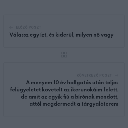
Email
ELŐZŐ POSZT
Válassz egy ízt, és kiderül, milyen nő vagy
KÖVETKEZŐ POSZT
A menyem 10 év hallgatás után teljes
felügyeletet követelt az ikerunokáim felett,
de amit az egyik fiú a bírónak mondott,
attól megdermedt a tárgyalóterem