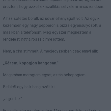
éreztem, hogy ezzel a kiszállítással valami nincs rendben.
A ház sötétbe borult, az udvar elhanyagolt volt. Az egyik
kezemben egy nagy pepperonis pizza egyensúlyozott, a
másikban a telefonom. Még egyszer megnéztem a
rendelést, hátha rossz címre jöttem.
Nem, a cím stimmelt. A megjegyzésben csak ennyi állt:
„Kérem, kopogjon hangosan.”
Magamban morogtam egyet, aztán bekopogtam.
Belülről egy halk hang szólt ki:
„Jöjjön be.”
Egy pillanatra megtorpantam. Minden porcikám azt súgta,