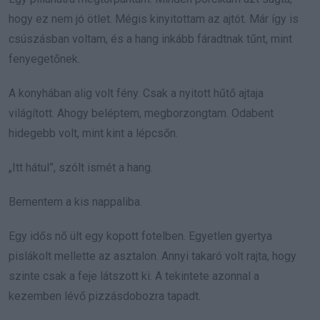
hogy ez nem jó ötlet. Mégis kinyitottam az ajtót. Már így is
csúszásban voltam, és a hang inkább fáradtnak tűnt, mint
fenyegetőnek.
A konyhában alig volt fény. Csak a nyitott hűtő ajtaja
világított. Ahogy beléptem, megborzongtam. Odabent
hidegebb volt, mint kint a lépcsőn.
„Itt hátul”, szólt ismét a hang.
Bementem a kis nappaliba.
Egy idős nő ült egy kopott fotelben. Egyetlen gyertya
pislákolt mellette az asztalon. Annyi takaró volt rajta, hogy
szinte csak a feje látszott ki. A tekintete azonnal a
kezemben lévő pizzásdobozra tapadt.