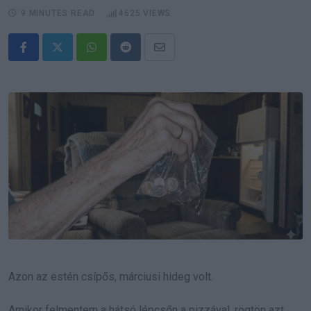
9 MINUTES READ
4625
VIEWS
Whatsapp
Reddit
Share
via
Email
Azon az estén csípős, márciusi hideg volt.
Amikor felmentem a hátsó lépcsőn a pizzával, rögtön azt