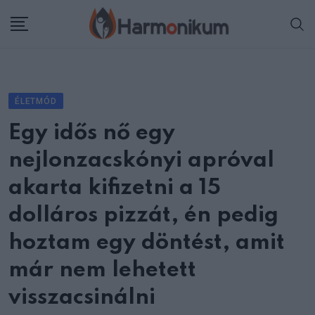
Skip
to
content
ÉLETMÓD
Egy idős nő egy
nejlonzacskónyi apróval
akarta kifizetni a 15
dolláros pizzát, én pedig
hoztam egy döntést, amit
már nem lehetett
visszacsinálni