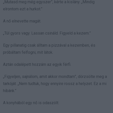
„Mutasd meg még egyszer”, kérte a kislány. „Mindig
elrontom ezt a hurkot.”
A nő elnevette magát.
„Túl gyors vagy. Lassan csináld. Figyeld a kezem.”
Egy pillanatig csak álltam a pizzával a kezemben, és
próbáltam felfogni, mit látok.
Aztán odalépett hozzám az egyik férfi.
„Figyeljen, sajnálom, amit akkor mondtam”, dörzsölte meg a
tarkóját. „Nem tudtuk, hogy ennyire rossz a helyzet. Ez a mi
hibánk.”
A konyhából egy nő is odaszólt: