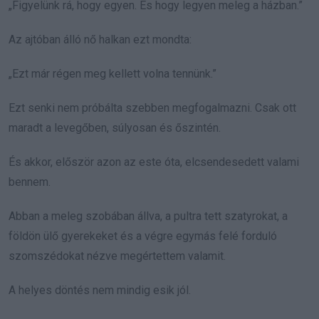
„Figyelünk rá, hogy egyen. És hogy legyen meleg a házban.”
Az ajtóban álló nő halkan ezt mondta:
„Ezt már régen meg kellett volna tennünk.”
Ezt senki nem próbálta szebben megfogalmazni. Csak ott
maradt a levegőben, súlyosan és őszintén.
És akkor, először azon az este óta, elcsendesedett valami
bennem.
Abban a meleg szobában állva, a pultra tett szatyrokat, a
földön ülő gyerekeket és a végre egymás felé forduló
szomszédokat nézve megértettem valamit.
A helyes döntés nem mindig esik jól.