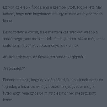
Ez volt az első kifogás, ami eszembe jutott. Idő kellett. Már
tudtam, hogy nem hagyhatom ott úgy, mintha ez így normális
lenne.
Beindítottam a kocsit, és elmentem két sarokkal arrébb a
rendőrségre, ami mellett idefelé elhajtottam. Akkor még nem
sejtettem, milyen következménye lesz ennek.
Amikor beléptem, az ügyeletes rendőr végigmért.
„Segíthetek?”
Elmondtam neki, hogy egy idős nőnél jártam, akinek sötét és
jéghideg a háza, és aki úgy beszélt a gyógyszer meg a
fűtés közti választásról, mintha ez már rég megszokott
lenne.