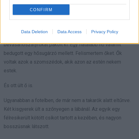
„Jöjjön be. Valaki beszélni szeretne magával.”
CONFIRM
A ház meleg volt.
Data Deletion
Data Access
Privacy Policy
Mindenhol emberek sürögtek. Egy férfi épp
bevásárlószatyrokat pakolt ki. Egy fiatalabb nő valamit
bedugott egy hősugárzó mellett. Felismertem őket. Ők
voltak azok a szomszédok, akik azon az estén nekem
estek.
És ott ült ő is.
Ugyanabban a fotelben, de már nem a takarók alatt eltűnve.
Két kisgyerek ült a szőnyegen a lábánál. Az egyik egy
félresikerült kötött csíkot tartott a kezében, és nagyon
bosszúsnak látszott.