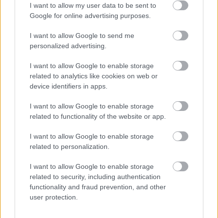
Hátul dobozokat hajtogattam, amikor a főnököm kinézett a
I want to allow my user data to be sent to
konyhaablakon.
Google for online advertising purposes.
I want to allow Google to send me
„Kyle, kiszállítás van. Téged kértek.”
personalized advertising.
Elvettem a cetlit, és megdermedtem.
I want to allow Google to enable storage
related to analytics like cookies on web or
Ugyanaz a cím volt.
device identifiers in apps.
I want to allow Google to enable storage
related to functionality of the website or app.
Amikor odaértem, égett a verandafény.
I want to allow Google to enable storage
Felsétáltam az ösvényen, és bekopogtam.
related to personalization.
I want to allow Google to enable storage
Szinte azonnal kinyílt az ajtó.
related to security, including authentication
functionality and fraud prevention, and other
Egy negyvenes nő állt előttem, akit még nem láttam.
user protection.
Végigmért, aztán ennyit mondott: