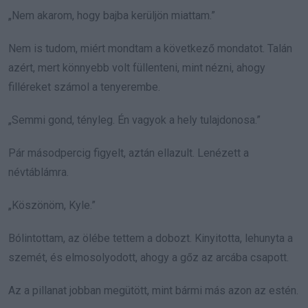
„Nem akarom, hogy bajba kerüljön miattam.”
Nem is tudom, miért mondtam a következő mondatot. Talán
azért, mert könnyebb volt füllenteni, mint nézni, ahogy
filléreket számol a tenyerembe.
„Semmi gond, tényleg. Én vagyok a hely tulajdonosa.”
Pár másodpercig figyelt, aztán ellazult. Lenézett a
névtáblámra.
„Köszönöm, Kyle.”
Bólintottam, az ölébe tettem a dobozt. Kinyitotta, lehunyta a
szemét, és elmosolyodott, ahogy a gőz az arcába csapott.
Az a pillanat jobban megütött, mint bármi más azon az estén.