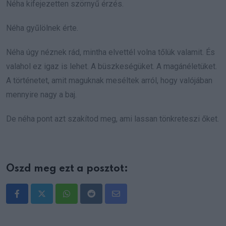
Néha kifejezetten szörnyű érzés.
Néha gyűlölnek érte.
Néha úgy néznek rád, mintha elvettél volna tőlük valamit. És
valahol ez igaz is lehet. A büszkeségüket. A magánéletüket.
A történetet, amit maguknak meséltek arról, hogy valójában
mennyire nagy a baj.
De néha pont azt szakítod meg, ami lassan tönkreteszi őket.
Oszd meg ezt a posztot:
Whatsapp
Reddit
Share
via