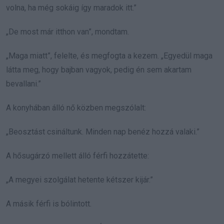
volna, ha még sokáig így maradok itt.”
„De most már itthon van”, mondtam.
„Maga miatt”, felelte, és megfogta a kezem. „Egyedül maga
látta meg, hogy bajban vagyok, pedig én sem akartam
bevallani.”
A konyhában álló nő közben megszólalt:
„Beosztást csináltunk. Minden nap benéz hozzá valaki.”
A hősugárzó mellett álló férfi hozzátette:
„A megyei szolgálat hetente kétszer kijár.”
A másik férfi is bólintott.