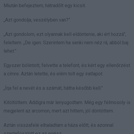
Miután befejeztem, hátradőlt egy kicsit.
„Azt gondolja, veszélyben van?”
„Azt gondolom, ezt olyannak kell eldöntenie, aki ért hozzá”,
feleltem. „De igen. Szerintem ha senki nem néz rá, abból baj
lehet.”
Egyszer bólintott, felvette a telefont, és kért egy ellenőrzést
a címre. Aztán letette, és elém tolt egy iratlapot.
„Írja fel a nevét és a számát, hátha később kell.”
Kitöltöttem. Addigra már lenyugodtam. Még egy félmosoly is
megjelent az arcomon, mert azt hittem, jól döntöttem.
Aztán visszafelé elhaladtam a háza előtt, és azonnal
szertefoszlott ez az egész.