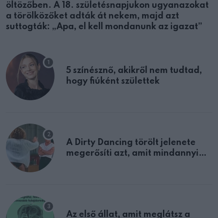
öltözőben. A 18. születésnapjukon ugyanazokat
a törölközőket adták át nekem, majd azt
suttogták: „Apa, el kell mondanunk az igazat”
5 színésznő, akikről nem tudtad,
hogy fiúként születtek
A Dirty Dancing törölt jelenete
megerősíti azt, amit mindannyian
sejtettünk
Az első állat, amit meglátsz a