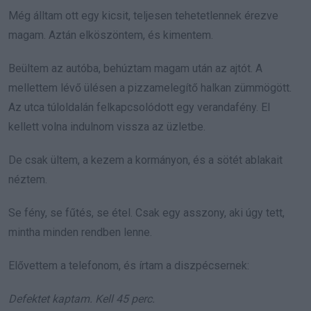
Még álltam ott egy kicsit, teljesen tehetetlennek érezve
magam. Aztán elköszöntem, és kimentem.
Beültem az autóba, behúztam magam után az ajtót. A
mellettem lévő ülésen a pizzamelegítő halkan zümmögött.
Az utca túloldalán felkapcsolódott egy verandafény. El
kellett volna indulnom vissza az üzletbe.
De csak ültem, a kezem a kormányon, és a sötét ablakait
néztem.
Se fény, se fűtés, se étel. Csak egy asszony, aki úgy tett,
mintha minden rendben lenne.
Elővettem a telefonom, és írtam a diszpécsernek:
Defektet kaptam. Kell 45 perc.